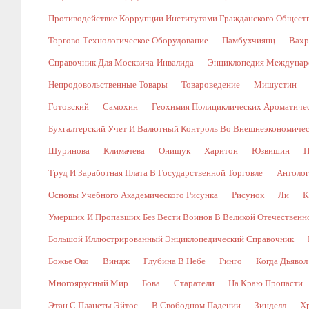
Противодействие Коррупции Институтами Гражданского Общест
Торгово-Технологическое Оборудование
Памбухчиянц
Вахр
Справочник Для Москвича-Инвалида
Энциклопедия Междунаро
Непродовольственные Товары
Товароведение
Мишустин
Готовский
Самохин
Геохимия Полициклических Ароматичес
Бухгалтерский Учет И Валютный Контроль Во Внешнеэкономичес
Шуринова
Климачева
Онищук
Харитон
Юзвишин
П
Труд И Заработная Плата В Государственной Торговле
Антолог
Основы Учебного Академического Рисунка
Рисунок
Ли
К
Умерших И Пропавших Без Вести Воинов В Великой Отечественной В
Большой Иллюстрированный Энциклопедический Справочник
Божье Око
Виндж
Глубина В Небе
Ринго
Когда Дьявол
Многоярусный Мир
Бова
Старатели
На Краю Пропасти
Этан С Планеты Эйтос
В Свободном Падении
Зинделл
Х