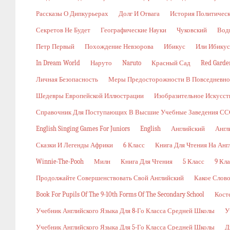
Рассказы О Дипкурьерах
Долг И Отвага
История Политичес
Секретов Не Будет
Географические Науки
Чуковский
Вод
Петр Первый
Похождение Невзорова
Ибикус
Или Ибикус
In Dream World
Наруто
Naruto
Красный Сад
Red Garde
Личная Безопасность
Меры Предосторожности В Повседневн
Шедевры Европейской Иллюстрации
Изобразительное Искусст
Справочник Для Поступающих В Высшие Учебные Заведения ССС
English Singing Games For Juniors
English
Английский
Англ
Сказки И Легенды Африки
6 Класс
Книга Для Чтения На Анг
Winnie-The-Pooh
Милн
Книга Для Чтения
5 Класс
9 Кла
Продолжайте Совершенствовать Свой Английский
Какое Слов
Book For Pupils Of The 9-10th Forms Of The Secondary School
Кост
Учебник Английского Языка Для 8-Го Класса Средней Школы
У
Учебник Английского Языка Для 5-Го Класса Средней Школы
Д