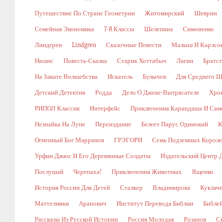
Путешествие По Стране Геометрии
Житомирский
Шеврин
Семейная Экономика
7-8 Классы
Шелепина
Симоненко
Линдгрен
Lindgren
Сказочные Повести
Малыш И Карлсо
Нюанс
Повесть-Сказка
Старик Хоттабыч
Лагин
Братс
На Закате Волшебства
Искатель
Булычев
Для Среднего Ш
Детский Детектив
Родда
Дело О Джеке-Вытрясателе
Хро
РИПОЛ Классик
Интерфейс
Приключения Карандаша И Сам
Незнайка На Луне
Переиздание
Белеет Парус Одинокий
К
Огненный Бог Марранов
ГРЭГОРИ
Семь Подземных Корол
Урфин Джюс И Его Деревянные Солдаты
Издательский Центр 
Послушай
Черепаха!
Приключения Животных
Ященко
История России Для Детей
Сталкер
Владимирова
Куклач
Маттелмяки
Арапович
Институт Перевода Библии
Библе
Рассказы Из Русской Истории
Россия Молодая
Розанов
С