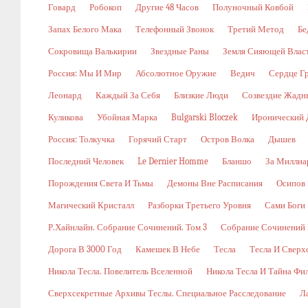
Говард
Робокоп
Другие 48 Часов
Полуночный Ковбой
Запах Белого Мака
Телефонный Звонок
Третий Метод
Бе
Сокровища Валькирии
Звездные Раны
Земля Сияющей Влас
Россия: Мы И Мир
Абсолютное Оружие
Ведич
Сердце Г
Леонард
Каждый За Себя
Близкие Люди
Созвездие Жадн
Куликова
Убойная Марка
Bulgarski Bloczek
Иронический 
Россия: Толкучка
Горячий Старт
Остров Волка
Дышев
Последний Человек
Le Dernier Homme
Бланшо
За Миллиа
Порождения Света И Тьмы
Демоны Вне Расписания
Осипов
Магический Кристалл
Разборки Третьего Уровня
Сами Боги
Р.Хайнлайн. Собрание Сочинений. Том 3
Собрание Сочинений В
Дорога В 3000 Год
Камешек В Небе
Тесла
Тесла И Сверх
Никола Тесла. Повелитель Вселенной
Никола Тесла И Тайна Фи
Сверхсекретные Архивы Теслы. Специальное Расследование
Л