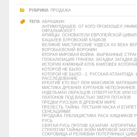
РУБРИКИ:
ПРОДАЖА
ТЕГИ:
АБРАШКИН
АНТИМУЛДАШЕВ. ОТ КОГО ПРОИЗОШЕЛ УФИМ
ОФТАЛЬМОЛОГ?
АРИЙЦЫ. ОСНОВАТЕЛИ ЕВРОПЕЙСКОЙ ЦИВИ
БАЦАЛЕВ
БУРОВСКИЙ
БУШКОВ
ВЕЛИКИЕ МИСТИЧЕСКИЕ ЧУДЕСА XX ВЕКА
ВЕ
ВОРОБЬЕВСКИЙ
ВОРОНИН
ВТОРАЯ МИРОВАЯ ВОЙНА. ВЫРВАННЫЕ СТРА
ГЛОБАЛИЗАЦИЯ
ГРАЧЕВА
ЗАГАДКИ
ЗАГАДКИ 
ИСТОРИЯ
КНИЖНЫЙ КЛУБ КНИГОВЕК
КОТОРАЯ
КОТОРОЙ НЕ БЫЛО
КОТОРОЙ НЕ БЫЛО - 2. РУССКАЯ АТЛАНТИДА.
РАССЛЕДОВАНИЕ
КРЕАТИВ
КТО ВЫ?
ЛЕМ
МАКСИМОВ
МАТЮШИ
МИСТИКА ДРЕВНИХ КУРГАНОВ
НЕПОЗНАННОЕ
НУДЕЛЬМАН
ОБРАЗЦОВ
ОТВЕРГНУТОЕ ИЛИ С
ПЛАТОНОВ
ПОД ВЛАСТЬЮ ЗВЕРЯ
ПОТАПОВ
ПРЕДКИ РУССКИХ В ДРЕВНЕМ МИРЕ
ПРЕЛЕСТЬ ТАЙНЫ. ПУСТЫНЯ НАСКА И ЕГИПЕ
СЕНСАЦИЯМИ
ПРОДАЖА
ПУБЛИЦИСТИКА
РАСА ХИЩНИКОВ
Р
РУСЬ
СВЯТАЯ РУСЬ ПРОТИВ ХАЗАРИИ. АЛГОРИТМЫ
СТРАТЕГИИ ТАЙНЫХ ВОЙН МИРОВОЙ ЗАКУЛИ
СОКРОВИЩА И РЕЛИКВИИ ПОТЕРЯННЫХ ЦИВ