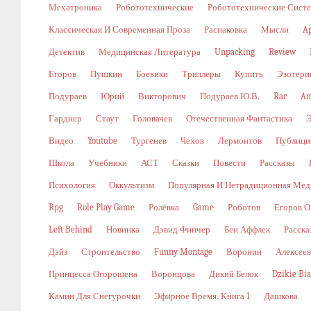
Мехатроника
Робототехнические
Робототехнические Сист
Классическая И Современная Проза
Распаковка
Мысли
A
Детектив
Медицинская Литература
Unpacking
Review
Егоров
Пушкин
Боевики
Триллеры
Купить
Эзотери
Подураев
Юрий
Викторович
Подураев Ю.В.
Rar
Am
Гарднер
Стаут
Головачев
Отечественная Фантастика
Видео
Youtube
Тургенев
Чехов
Лермонтов
Публици
Школа
Учебники
АСТ
Сказки
Повести
Рассказы
Психология
Оккультизм
Популярная И Нетрадиционная Мед
Rpg
Role Play Game
Ролёвка
Game
Роботов
Егоров О
Left Behind
Новинка
Дэвид Финчер
Бен Аффлек
Расска
Дэйз
Строительство
Funny Montage
Воронин
Алексеев
Принцесса Огорошена
Воронцова
Дикий Белок
Dzikie Bi
Камин Для Снегурочки
Эфирное Время. Книга 1
Дашкова