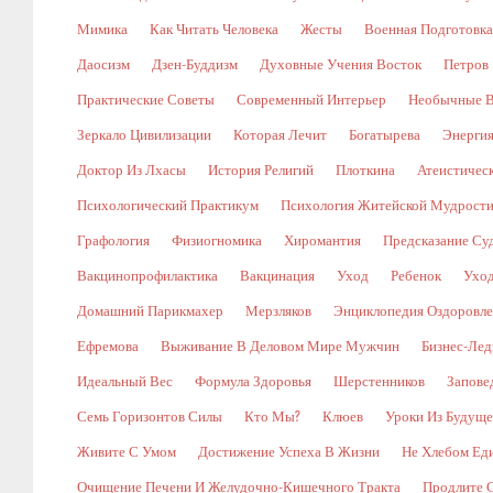
Мимика
Как Читать Человека
Жесты
Военная Подготовка
Даосизм
Дзен-Буддизм
Духовные Учения Восток
Петров
Практические Советы
Современный Интерьер
Необычные В
Зеркало Цивилизации
Которая Лечит
Богатырева
Энергия
Доктор Из Лхасы
История Религий
Плоткина
Атеистическ
Психологический Практикум
Психология Житейской Мудрост
Графология
Физиогномика
Хиромантия
Предсказание Су
Вакцинопрофилактика
Вакцинация
Уход
Ребенок
Уход
Домашний Парикмахер
Мерзляков
Энциклопедия Оздоровл
Ефремова
Выживание В Деловом Мире Мужчин
Бизнес-Лед
Идеальный Вес
Формула Здоровья
Шерстенников
Запове
Семь Горизонтов Силы
Кто Мы?
Клюев
Уроки Из Будуще
Живите С Умом
Достижение Успеха В Жизни
Не Хлебом Ед
Очищение Печени И Желудочно-Кишечного Тракта
Продлите 