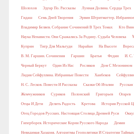
Шолохов
Эдгар По. Рассказы
Лунная Долина. Сердца Трех
Гидаш
Семь Дней Творения
Эрвин Штритматтер. Избранно
Владимир Беляев. Собрание Сочинений В Трех Томах
Кто Вин
Наука Ненависти. Они Сражались За Родину. Судьба Человека
Куприн
Тигр Для Мальгуди
Нарайан
На Высоте
Верес
В. М. Гаршин. Сочинения
Гаршин
Братья
Федин
И. С.
Черный Беркут
Один Из Нас
Росляков
Дом С Мезонином
Лидия Сейфуллина. Избранные Повести
Ханбеков
Сейфулли
Н. С. Лесков. Повести И Рассказы
Сказки Об Италии
Русская
Жемчужников
Суриков
Полонский
Григорьев
Огарев
Отцы И Дети
Делить Радость
Кретова
История Русской Ц
Отец Городов Русских. Настоящая Столица Древней Руси
Окку
Гиперборея. Исторические Корни Русского Народа
Демин
Невидимая Хазария. Алгоритмы Геополитики И Стратегии Тайны