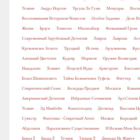
Толкин
Андрэ Нортон
Урсула Ле Гуин
Мемуары
Восп
Воспоминания Ветеранов-Чекистов
Особое Задание
Дело В
Жогин
Браун
Томпсон
Миллхайзер
Фальшивый Грош
Современный Зарубежный Детектив
Лавров
Лаврова
Аст
Кремлевское Золото
Хруцкий
Истина
Арзуманова
Кро
Аленький Цветочек
Кудеяр
Маркеев
Оружие Возмездия
Накадзоно
Хэммет
Поцелуй Иуды
Армстронг
Блессин
Бокал Шампанского
Тайна Больничных Туфель
Флетчер
А
Спиритический Сеанс
Колодцы Предков
Москати
Кавани
Американский Детектив
Избранные Сочинения
Эрл Стенли 
Толкач
Эд Макбейн
Канатоходец
Десмонд
Высокая Ц
Сувестр
Фантомас - Секретный Агент
Малков
Корецкий
Абдуллаев
Параллельное Существование
И Возьми Мою Бол
Банда 2
Банда 3
Тучков
Танцор-2
Дважды Не Живут