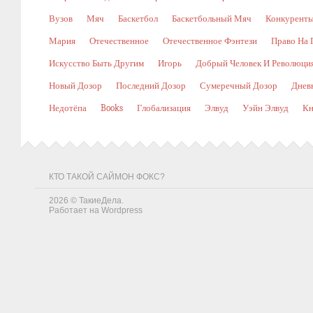
Вузов
Мяч
Баскетбол
Баскетбольный Мяч
Конкурент
Мария
Отечественное
Отечественное Фэнтези
Право На 
Искусство Быть Другим
Игорь
Добрый Человек И Революци
Новый Дозор
Последний Дозор
Сумеречный Дозор
Днев
Недотёпа
Books
Глобализация
Элвуд
Уэйн Элвуд
Кн
КТО ТАКОЙ САЙМОН ФОКС?
2026 ©
ТакиеДела
.
Работает на
Wordpress