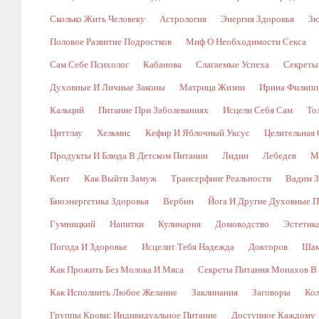
Сколько Жить Человеку
Астрология
Энергия Здоровья
Зю
Половое Развитие Подростков
Миф О Необходимости Секса
Сам Себе Психолог
Кабанова
Слагаемые Успеха
Секреты
Духовные И Личные Законы
Матрица Жизни
Ирина Филипп
Кальций
Питание При Заболеваниях
Исцели Себя Сам
То
Циттлау
Хельмис
Кефир И Яблочный Уксус
Целительная 
Продукты И Блюда В Детском Питании
Лидин
Лебедев
М
Кент
Как Выйти Замуж
Трансерфинг Реальности
Вадим З
Биоэнергетика Здоровья
Вербин
Йога И Другие Духовные П
Гумницкий
Напитки
Кулинария
Домоводство
Эстетик
Погода И Здоровье
Исцелит Тебя Надежда
Докторов
Шам
Как Прожить Без Молока И Мяса
Секреты Питания Монахов В
Как Исполнить Любое Желание
Заклинания
Заговоры
Кол
Группы Крови: Индивидуальное Питание
Доступное Каждому