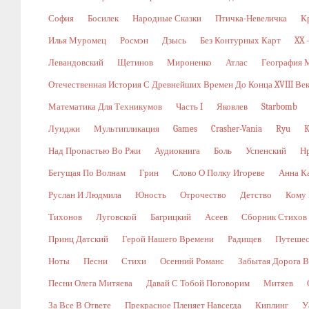
София
Босилек
Народные Сказки
Птичка-Невеличка
К
Илья Муромец
Росмэн
Дзысь
Без Контурных Карт
XX 
Левандовский
Щетинов
Мироненко
Атлас
География 
Отечественная История С Древнейших Времен До Конца XVIII Ве
Математика Для Техникумов
Часть I
Яковлев
Starbomb
Луиджи
Мультипликация
Games
Crasher-Vania
Ryu
K
Над Пропастью Во Ржи
Аудиокнига
Боль
Успенский
Н
Бегущая По Волнам
Грин
Слово О Полку Игореве
Анна К
Руслан И Людмила
Юность
Отрочество
Детство
Кому 
Тихонов
Луговской
Багрицкий
Асеев
Сборник Стихов
Принц Датский
Герой Нашего Времени
Радищев
Путешес
Ноты
Песни
Стихи
Осенний Романс
Забытая Дорога В
Песни Олега Митяева
Давай С Тобой Поговорим
Митяев
За Все В Ответе
Прекрасное Пленяет Навсегда
Киплинг
У