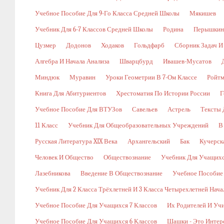
Учебное Пособие Для 9-Го Класса Средней Школы
Мякишев
Учебник Для 6-7 Классов Средней Школы
Родина
Перышкин
Цузмер
Додонов
Ходаков
Гольдфарб
Сборник Задач И
Алгебра И Начала Анализа
Шварцбурд
Ивашев-Мусатов
Миндюк
Муравин
Уроки Геометрии В 7-Ом Классе
Ройт
Книга Для Абитуриентов
Хрестоматия По Истории России
Г
Учебное Пособие Для ВТУЗов
Савельев
Астрель
Тексты 
11 Класс
Учебник Для Общеобразовательных Учреждений
В
Русская Литература XIX Века
Архангельский
Бак
Кучерск
Человек И Общество
Обществознание
Учебник Для Учащихс
Лазебникова
Введение В Обществознание
Учебное Пособие
Учебник Для 2 Класса Трёхлетней И 3 Класса Четырехлетней Нач
Учебное Пособие Для Учащихся 7 Классов
Их Родителей И Уч
Учебное Пособие Для Учащихся 6 Классов
Шашки - Это Интер