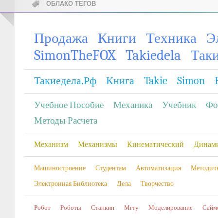
ОБЛАКО ТЕГОВ
Продажа
Книги
Техника
Э
SimonTheFOX
Takiedela
Так
Такиедела.рф
Книга
Takie
Simon
Учебное Пособие
Механика
Учебник
Фо
Методы Расчета
Механизм
Механизмы
Кинематический
Динам
Машиностроение
Студентам
Автоматизация
Методич
Электронная Библиотека
Дела
Творчество
Робот
Роботы
Станкин
Мгту
Моделирование
Сайм