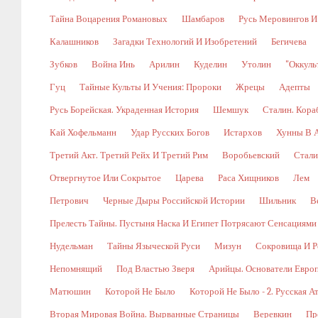
Тайна Воцарения Романовых
Шамбаров
Русь Меровингов И
Калашников
Загадки Технологий И Изобретений
Бегичева
Зубков
Война Инь
Арилин
Куделин
Утолин
"Оккуль
Гуц
Тайные Культы И Учения: Пророки
Жрецы
Адепты
Русь Борейская. Украденная История
Шемшук
Сталин. Кора
Кай Хофельманн
Удар Русских Богов
Истархов
Хунны В А
Третий Акт. Третий Рейх И Третий Рим
Воробьевский
Стали
Отвергнутое Или Сокрытое
Царева
Раса Хищников
Лем
Петрович
Черные Дыры Российской Истории
Шильник
В
Прелесть Тайны. Пустыня Наска И Египет Потрясают Сенсациями
Нудельман
Тайны Языческой Руси
Мизун
Сокровища И Р
Непомнящий
Под Властью Зверя
Арийцы. Основатели Евро
Матюшин
Которой Не Было
Которой Не Было - 2. Русская А
Вторая Мировая Война. Вырванные Страницы
Веревкин
Пр