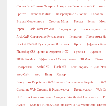
Святая Русь Против Хазарии. Алгоритмы Геополитики И Стратег
Бронте
Любовь И Дым
Возвращение К Любви
Горохов
Власть Мошенников
Стертые Миры
Рассел
Бегли
Мон
Ippon
Back Power Pro 700
Аккумулятор
Компьютерная Ли
ArchiCAD. Справочное Руководство
Фелистов
Программы На
Все Об Internet. Руководство И Каталог
Крол
Цифровая Фото
Photoshop CS2. Трюки И Эффекты (+CD)
Гурская
Гурский
3D Studio Max 5. Эффективный Самоучитель
3D Max
Тёмин
Программы
ArchiCAD
Flash MX
Как Собрать ПК. Для "ча
Web-Сайт
Web
Венц
Хаузер
Концепция Разработки Web-Сайтов. Как Успешно Разработать W
Создание Web-Страниц В Dreamweaver
Dreamweaver
Web-С
PHP 5. Как Самостоятельно Создать Сайт Любой Сложности
PH
Лукин
Колодец Миров. Сборник Научно-Фантастически Произ