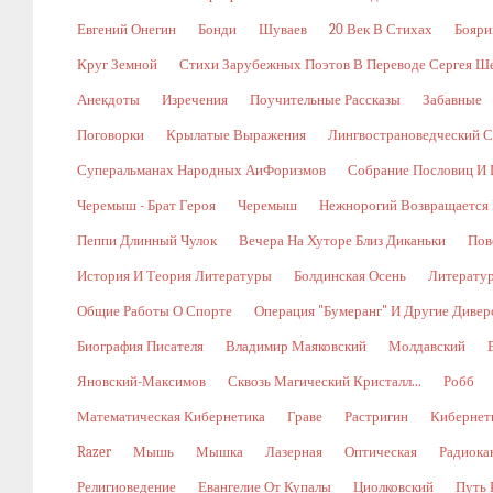
Евгений Онегин
Бонди
Шуваев
20 Век В Стихах
Бояри
Круг Земной
Стихи Зарубежных Поэтов В Переводе Сергея Ш
Анекдоты
Изречения
Поучительные Рассказы
Забавные
Поговорки
Крылатые Выражения
Лингвострановедческий С
Суперальманах Народных АиФоризмов
Собрание Пословиц И 
Черемыш - Брат Героя
Черемыш
Нежнорогий Возвращается 
Пеппи Длинный Чулок
Вечера На Хуторе Близ Диканьки
Пов
История И Теория Литературы
Болдинская Осень
Литерату
Общие Работы О Спорте
Операция "Бумеранг" И Другие Диве
Биография Писателя
Владимир Маяковский
Молдавский
Яновский-Максимов
Сквозь Магический Кристалл...
Робб
Математическая Кибернетика
Граве
Растригин
Кибернети
Razer
Мышь
Мышка
Лазерная
Оптическая
Радиока
Религиоведение
Евангелие От Купалы
Циолковский
Путь 