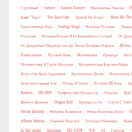
Струйный
Comics
Comics Factory
Магазинчик Ужасов
P
Кафе "Таро"
The Tarot Cafe
Деньги На Бочку!
Show Me The
Таинственная Игра
Fushigi Yuugi
Военная Техника
Энцикл
Геология
История России И Ее Ближайших Соседей
От Древ
От Дворцовых Переворотов До Эпохи Великих Реформ
XX Век
Языкознание
Русский Язык
Математика
Природа
Насе
Путешествие В Глубь Материи
Механическая Картина Мира
Искусство Быть Здоровым
Архитектура Души
Психология 
Дополнительный Том
Птицы И Звери
История XX Века
За
Radeon
HD 5870
Графический Процессор
Видюха
Ipod
Жемчуг Дракона
Dragon Ball
Принцесса Аи
Слухи С Той 
Divine Melody
Фабрика Комиксов
Юная Королева Джун
J
Aflame Inferno
Роковой Поцелуй
Легенда О Вампире
Рыца
Ai Yori Aoshi
Samsung
ML-1520P
Ч/б
А4
Гантеля