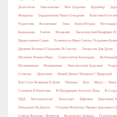
Долголетие
Омоложение
Мое Здоровье
Круковер
Доро
Макарова
Оздоровление Через Голодание
Классики Естест
Родителям
Воспитание
Леви
Книга Вторая
Нестандар
Ковальская
Глебов
Мелконян
Экологический Конфликт И 
Православная Семья
Толкователь Имен Святых Угодников Бож
Древние Истины О Здоровье И Счастье
Лекарства Для Души
Изучение Языков Мира
Самоучитель-Календарь
На Каждый
Неумывакина
Неумывакин
Эндоэкология Здоровья
Теори
Стенгерс
Пригожин
Новый Диалог Человека С Природой
Как Стать Хозяином В Доме
Панацея
Буш
Иисус — Наша
Соловьев И Евангелие
В Преддверии Золотого Века
В Сотр
ПДД
Автотранспорт
Транспорт
Ефремов
Дорожные Зн
Поведение На Дороге
Сборник Негласных Правил Дорожного 
Советы Колдуна - Целителя
Колдовское Зеркало
Геополитик