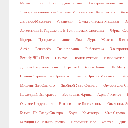
Мехатронных
Олег
Дмитриевич
Электромеханические
Электромеханические Системы Управляющих Комплексов
Чёр
Лагранж-Максвелл
Уравнения
Электрические Машины
Э
Автоматика И Управление В Технических Системах
Чёрная Се
Кодеры
Программирование
Лол
Лурк
Железо
Боль
Актёр
Режиссёр
Сканирование
Библиотека
Электронн
Beverly Hills Diner
Стилус
Своими Руками
Тыжинженер
Долина Смертной Тени
Страсти По Ваньке Каину
Не Могу 
Слепой Стреляет Без Промаха
Слепой Против Маньяка
Лаби
Мишень Для Слепого
Двойной Удар Слепого
Оружие Для Сл
Последний Император
Верховная Жрица
Адский Расчет
Оружие Разрушения
Разгневанные Почтальоны
Опаленная З
Бэтмэн: По Следу Спектра
Хоук
Коммандо
Мыс Страха
Бегущий По Лезвию Бритвы
Вспомнить Всё
Фостер
Дик