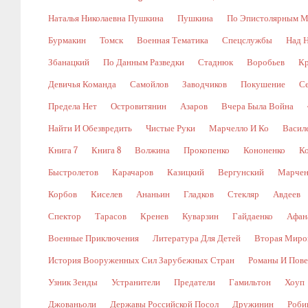
Наталья Николаевна Пушкина
Пушкина
По Эпистолярным М
Бурмакин
Томск
Военная Тематика
Спецслужбы
Над 
Збанацкий
По Данным Разведки
Стаднюк
Воробьев
Кр
Девичья Команда
Самойлов
Заводчиков
Покушение
С
Предела Нет
Островитянин
Азаров
Вчера Была Война
Найти И Обезвредить
Чистые Руки
Марчелло И Ко
Васил
Книга 7
Книга 8
Волжина
Прокопенко
Кононенко
К
Быстролетов
Карачаров
Казицкий
Вергунский
Марчен
Корбов
Киселев
Ананьин
Гладков
Стекляр
Авдеев
Спектор
Тарасов
Кренев
Куварзин
Гайдаенко
Афан
Военные Приключения
Литература Для Детей
Вторая Миро
История Вооруженных Сил Зарубежных Стран
Романы И Пове
Узник Зенды
Устранители
Предатели
Гамильтон
Хоуп
Джованьоли
Державы Российской Посол
Дружинин
Роби