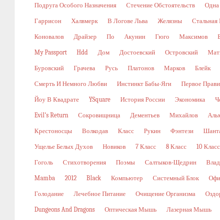
Подруга Особого Назначения
Стечение Обстоятельств
Одна
Гаррисон
Халвмерк
В Логове Льва
Желязны
Стальная
Коновалов
Драйзер
По
Акунин
Гюго
Максимов
My Passport
Hdd
Дом
Достоевский
Островский
Мат
Буровский
Грачева
Русь
Платонов
Марков
Блейк
Смерть И Немного Любви
Инстинкт Бабы-Яги
Первое Прави
Йоу В Квадрате
YSquare
История России
Экономика
Ч
Evil’s Return
Сокровищница
Дементьев
Михайлов
Аль
Крестоносцы
Волкодав
Класс
Рукин
Фэнтези
Шант
Ущелье Белых Духов
Новиков
7 Класс
8 Класс
10 Класс
Гоголь
Стихотворения
Поэмы
Салтыков-Щедрин
Влад
Mamba
2012
Black
Компьютер
Системный Блок
Офи
Голодание
Лечебное Питание
Очищение Организма
Оздо
Dungeons And Dragons
Оптическая Мышь
Лазерная Мышь