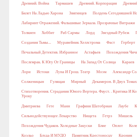
Древний. Война
Тармашев
Древний. Корпорация
Древний
Билет На Ладью Харона
Звягинцев
Полдень Сегодняшней Н
Лабиринт Отражений. Фальшивые Зеркала. Прозрачные Витражи
Толкиен
Хоббит
Раб Сармы
Лорд
Звездный Рубеж
Создания Тьмы…
Муравейник Хеллстрома
Фаст
Герберт
Печальный Детектив. Избранное
Астафьев
Похождения Чич
Послемрак. К Югу От Границы
На Запад От Солнца
Караев
Лори
Истоки
Луна И Грош. Театр
Моэм
Александр Со
Солженицын
Гулящая
Мирный
Декамерон. В Двух Томах.
Стихотворения. Страдания Юного Вертера. Фауст. . Критика И 
Уроку
Дмитриева
Гете
Манн
Графиня Шатобриан
Лаубе
К
Сильнодействующее Лекарство
Нищета
Гетрэ
Мишель
Похождения Чудаков. Холодные Закуски
Блие
Оплот
Коле
Коэльо
Блуда И МУДО
Памятник Крестоносцу
Кронин