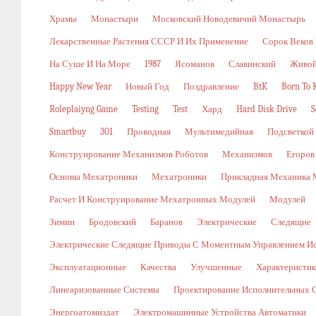
Храмы
Монастыри
Московский Новодевичий Монастырь
Лекарственные Растения СССР И Их Применение
Сорок Веков
На Суше И На Море
1987
Ясоманов
Славинский
Живой
Happy New Year
Новый Год
Поздравление
BtK
Born To K
Roleplaiyng Game
Testing
Test
Хард
Hard Disk Drive
S
Smartbuy
301
Проводная
Мультимедийная
Подсветкой
Конструирование Механизмов Роботов
Механизмов
Егоров
Основы Мехатроники
Мехатроники
Прикладная Механика 
Расчет И Конструирование Мехатронных Модулей
Модулей
Зимин
Бродовский
Баранов
Электрические
Следящие
Электрические Следящие Приводы С Моментным Управлением И
Эксплуатационные
Качества
Улучшенные
Характеристи
Линеаризованные Системы
Проектирование Исполнительных 
Энергоатомиздат
Электромашинные Устройства Автоматики