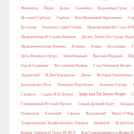
Филиппов
Палач
Белов
Ганнибал
Подземный Гром
История Горбуна
Горбун
Или Маленький Парижанин
Стр
Буссенар
Капитан Сорви-Голова
Приключения На Суше И Н
Приключения В Стране Бизонов
Десять Тысяч Лет Среди Льдо
Приключенческие Романы
Романы
Роман
Брусникин
Г
Дочь Великого Петра
Загребельный
Ярослав Мудрый
Пе
Герой Саламина
Мессенские Войны
След Огненной Жизни
Ладинский
В Дни Каракаллы
Дюма
История Знаменитых
Богатырское Поле
Огненное Порубежье
Большое Гнездо
Сапаров
Саджо И Ее Бобры
Sadjo And The Beaver People
С
Специальный Русский Проект
Самый Далекий Берег
Багдадс
Геометрия
Клопский
Скопец
Ягодовский
Наука О Мир
Товароведение Хозяйственных Товаров
Нешитой
Курбетьев
Кодекс Законов О Труде РСФСР
Как Саморазвивается Живая И