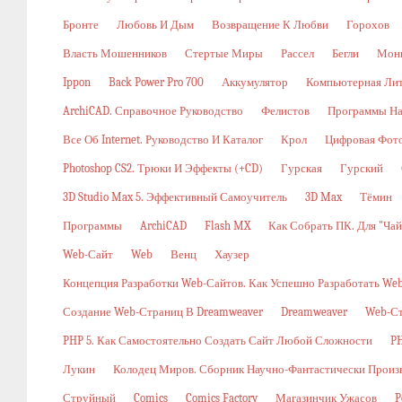
Бронте
Любовь И Дым
Возвращение К Любви
Горохов
Власть Мошенников
Стертые Миры
Рассел
Бегли
Мон
Ippon
Back Power Pro 700
Аккумулятор
Компьютерная Ли
ArchiCAD. Справочное Руководство
Фелистов
Программы На
Все Об Internet. Руководство И Каталог
Крол
Цифровая Фото
Photoshop CS2. Трюки И Эффекты (+CD)
Гурская
Гурский
3D Studio Max 5. Эффективный Самоучитель
3D Max
Тёмин
Программы
ArchiCAD
Flash MX
Как Собрать ПК. Для "ча
Web-Сайт
Web
Венц
Хаузер
Концепция Разработки Web-Сайтов. Как Успешно Разработать W
Создание Web-Страниц В Dreamweaver
Dreamweaver
Web-С
PHP 5. Как Самостоятельно Создать Сайт Любой Сложности
PH
Лукин
Колодец Миров. Сборник Научно-Фантастически Произ
Струйный
Comics
Comics Factory
Магазинчик Ужасов
P