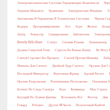
Электромеханические Системы Управляющих Комплексов
Чёр
Лагранж-Максвелл
Уравнения
Электрические Машины
Э
Автоматика И Управление В Технических Системах
Чёрная Се
Кодеры
Программирование
Лол
Лурк
Железо
Боль
Актёр
Режиссёр
Сканирование
Библиотека
Электронн
Beverly Hills Diner
Стилус
Своими Руками
Тыжинженер
Долина Смертной Тени
Страсти По Ваньке Каину
Не Могу 
Слепой Стреляет Без Промаха
Слепой Против Маньяка
Лаби
Мишень Для Слепого
Двойной Удар Слепого
Оружие Для Сл
Последний Император
Верховная Жрица
Адский Расчет
Оружие Разрушения
Разгневанные Почтальоны
Опаленная З
Бэтмэн: По Следу Спектра
Хоук
Коммандо
Мыс Страха
Бегущий По Лезвию Бритвы
Вспомнить Всё
Фостер
Дик
Говард
Робокоп
Другие 48 Часов
Полуночный Ковбой