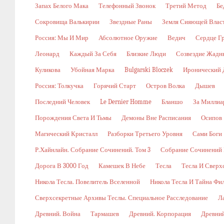
Запах Белого Мака
Телефонный Звонок
Третий Метод
Бе
Сокровища Валькирии
Звездные Раны
Земля Сияющей Влас
Россия: Мы И Мир
Абсолютное Оружие
Ведич
Сердце Г
Леонард
Каждый За Себя
Близкие Люди
Созвездие Жадн
Куликова
Убойная Марка
Bulgarski Bloczek
Иронический 
Россия: Толкучка
Горячий Старт
Остров Волка
Дышев
Последний Человек
Le Dernier Homme
Бланшо
За Миллиа
Порождения Света И Тьмы
Демоны Вне Расписания
Осипов
Магический Кристалл
Разборки Третьего Уровня
Сами Боги
Р.Хайнлайн. Собрание Сочинений. Том 3
Собрание Сочинений В
Дорога В 3000 Год
Камешек В Небе
Тесла
Тесла И Сверх
Никола Тесла. Повелитель Вселенной
Никола Тесла И Тайна Фи
Сверхсекретные Архивы Теслы. Специальное Расследование
Л
Древний. Война
Тармашев
Древний. Корпорация
Древний