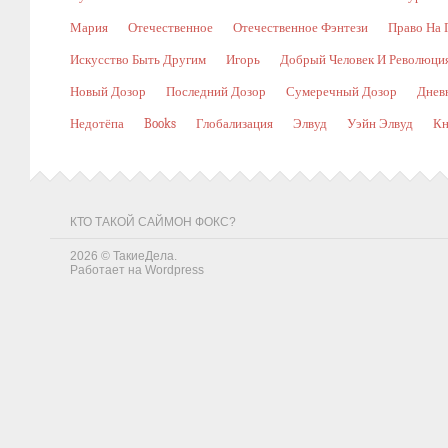
Мария
Отечественное
Отечественное Фэнтези
Право На 
Искусство Быть Другим
Игорь
Добрый Человек И Революци
Новый Дозор
Последний Дозор
Сумеречный Дозор
Днев
Недотёпа
Books
Глобализация
Элвуд
Уэйн Элвуд
Кн
КТО ТАКОЙ САЙМОН ФОКС?
2026 ©
ТакиеДела
.
Работает на
Wordpress