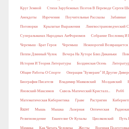
Круг Земной
Стихи Зарубежных Поэтов В Переводе Сергея Ш
Анекдоты
Изречения
Поучительные Рассказы
Забавные
Поговорки
Крылатые Выражения
Лингвострановедческий С
Суперальманах Народных АиФоризмов
Собрание Пословиц И 
Черемыш - Брат Героя
Черемыш
Нежнорогий Возвращается 
Пеппи Длинный Чулок
Вечера На Хуторе Близ Диканьки
Пов
История И Теория Литературы
Болдинская Осень
Литерату
Общие Работы О Спорте
Операция "Бумеранг" И Другие Диве
Биография Писателя
Владимир Маяковский
Молдавский
Яновский-Максимов
Сквозь Магический Кристалл...
Робб
Математическая Кибернетика
Граве
Растригин
Кибернети
Razer
Мышь
Мышка
Лазерная
Оптическая
Радиока
Религиоведение
Евангелие От Купалы
Циолковский
Путь 
Мимика
Как Читать Человека
Жесты
Военная Подготовка