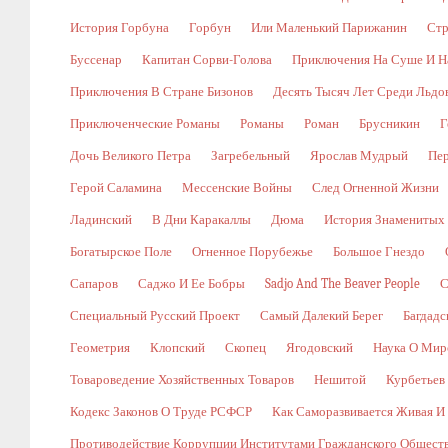
История Горбуна
Горбун
Или Маленький Парижанин
Стр
Буссенар
Капитан Сорви-Голова
Приключения На Суше И Н
Приключения В Стране Бизонов
Десять Тысяч Лет Среди Льдо
Приключенческие Романы
Романы
Роман
Брусникин
Г
Дочь Великого Петра
Загребельный
Ярослав Мудрый
Пе
Герой Саламина
Мессенские Войны
След Огненной Жизни
Ладинский
В Дни Каракаллы
Дюма
История Знаменитых
Богатырское Поле
Огненное Порубежье
Большое Гнездо
Сапаров
Саджо И Ее Бобры
Sadjo And The Beaver People
С
Специальный Русский Проект
Самый Далекий Берег
Багдадс
Геометрия
Клопский
Скопец
Ягодовский
Наука О Мир
Товароведение Хозяйственных Товаров
Нешитой
Курбетьев
Кодекс Законов О Труде РСФСР
Как Саморазвивается Живая И
Противодействие Коррупции Институтами Гражданского Общест