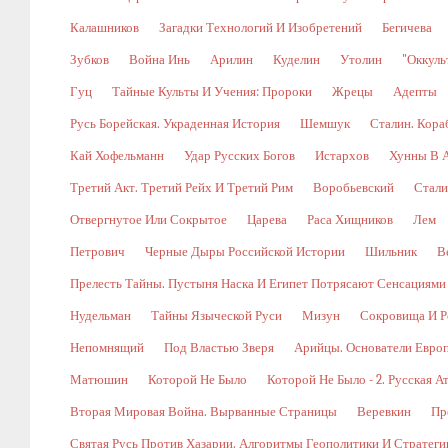
Калашников
Загадки Технологий И Изобретений
Бегичева
Зубков
Война Инь
Арилин
Куделин
Утолин
"Оккуль
Гуц
Тайные Культы И Учения: Пророки
Жрецы
Адепты
Русь Борейская. Украденная История
Шемшук
Сталин. Кора
Кай Хофельманн
Удар Русских Богов
Истархов
Хунны В А
Третий Акт. Третий Рейх И Третий Рим
Воробьевский
Стали
Отвергнутое Или Сокрытое
Царева
Раса Хищников
Лем
Петрович
Черные Дыры Российской Истории
Шильник
В
Прелесть Тайны. Пустыня Наска И Египет Потрясают Сенсациями
Нудельман
Тайны Языческой Руси
Мизун
Сокровища И Р
Непомнящий
Под Властью Зверя
Арийцы. Основатели Евро
Матюшин
Которой Не Было
Которой Не Было - 2. Русская А
Вторая Мировая Война. Вырванные Страницы
Веревкин
Пр
Святая Русь Против Хазарии. Алгоритмы Геополитики И Стратег