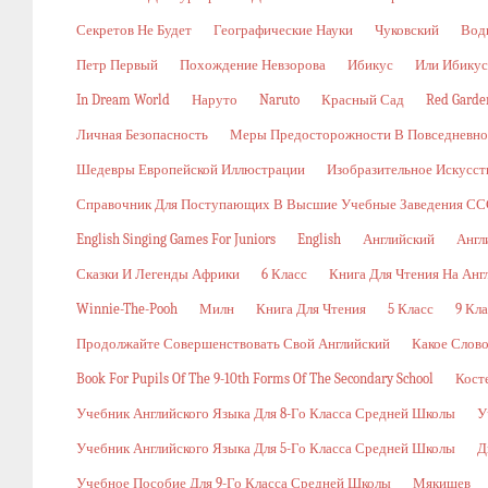
Секретов Не Будет
Географические Науки
Чуковский
Вод
Петр Первый
Похождение Невзорова
Ибикус
Или Ибикус
In Dream World
Наруто
Naruto
Красный Сад
Red Garde
Личная Безопасность
Меры Предосторожности В Повседневн
Шедевры Европейской Иллюстрации
Изобразительное Искусст
Справочник Для Поступающих В Высшие Учебные Заведения ССС
English Singing Games For Juniors
English
Английский
Англ
Сказки И Легенды Африки
6 Класс
Книга Для Чтения На Анг
Winnie-The-Pooh
Милн
Книга Для Чтения
5 Класс
9 Кла
Продолжайте Совершенствовать Свой Английский
Какое Слов
Book For Pupils Of The 9-10th Forms Of The Secondary School
Кост
Учебник Английского Языка Для 8-Го Класса Средней Школы
У
Учебник Английского Языка Для 5-Го Класса Средней Школы
Д
Учебное Пособие Для 9-Го Класса Средней Школы
Мякишев