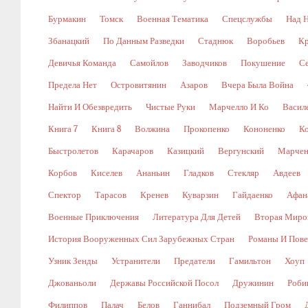
Бурмакин
Томск
Военная Тематика
Спецслужбы
Над 
Збанацкий
По Данным Разведки
Стаднюк
Воробьев
Кр
Девичья Команда
Самойлов
Заводчиков
Покушение
С
Предела Нет
Островитянин
Азаров
Вчера Была Война
Найти И Обезвредить
Чистые Руки
Марчелло И Ко
Васил
Книга 7
Книга 8
Волжина
Прокопенко
Кононенко
К
Быстролетов
Карачаров
Казицкий
Вергунский
Марчен
Корбов
Киселев
Ананьин
Гладков
Стекляр
Авдеев
Спектор
Тарасов
Кренев
Куварзин
Гайдаенко
Афан
Военные Приключения
Литература Для Детей
Вторая Миро
История Вооруженных Сил Зарубежных Стран
Романы И Пове
Узник Зенды
Устранители
Предатели
Гамильтон
Хоуп
Джованьоли
Державы Российской Посол
Дружинин
Роби
Филиппов
Палач
Белов
Ганнибал
Подземный Гром