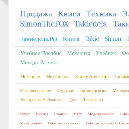
Продажа
Книги
Техника
Э
SimonTheFOX
Takiedela
Так
Такиедела.рф
Книга
Takie
Simon
Учебное Пособие
Механика
Учебник
Фо
Методы Расчета
Механизм
Механизмы
Кинематический
Динам
Машиностроение
Студентам
Автоматизация
Методич
Электронная Библиотека
Дела
Творчество
Робот
Роботы
Станкин
Мгту
Моделирование
Сайм
Мехатроника
Робототехнические
Робототехнические Сист