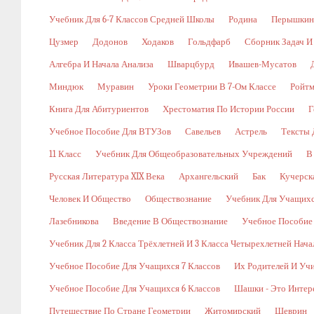
Учебник Для 6-7 Классов Средней Школы
Родина
Перышкин
Цузмер
Додонов
Ходаков
Гольдфарб
Сборник Задач И
Алгебра И Начала Анализа
Шварцбурд
Ивашев-Мусатов
Миндюк
Муравин
Уроки Геометрии В 7-Ом Классе
Ройт
Книга Для Абитуриентов
Хрестоматия По Истории России
Г
Учебное Пособие Для ВТУЗов
Савельев
Астрель
Тексты 
11 Класс
Учебник Для Общеобразовательных Учреждений
В
Русская Литература XIX Века
Архангельский
Бак
Кучерск
Человек И Общество
Обществознание
Учебник Для Учащихс
Лазебникова
Введение В Обществознание
Учебное Пособие
Учебник Для 2 Класса Трёхлетней И 3 Класса Четырехлетней Нач
Учебное Пособие Для Учащихся 7 Классов
Их Родителей И Уч
Учебное Пособие Для Учащихся 6 Классов
Шашки - Это Интер
Путешествие По Стране Геометрии
Житомирский
Шеврин