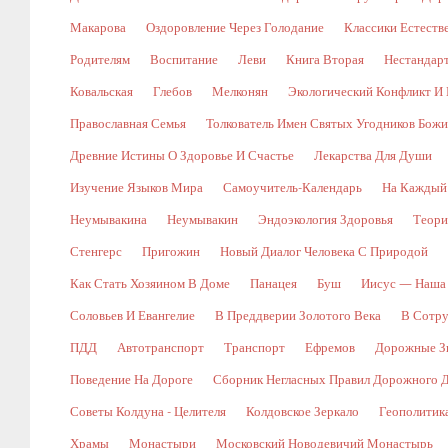
Макарова
Оздоровление Через Голодание
Классики Естест
Родителям
Воспитание
Леви
Книга Вторая
Нестандар
Ковальская
Глебов
Мелконян
Экологический Конфликт И 
Православная Семья
Толкователь Имен Святых Угодников Бож
Древние Истины О Здоровье И Счастье
Лекарства Для Души
Изучение Языков Мира
Самоучитель-Календарь
На Каждый
Неумывакина
Неумывакин
Эндоэкология Здоровья
Теори
Стенгерс
Пригожин
Новый Диалог Человека С Природой
Как Стать Хозяином В Доме
Панацея
Буш
Иисус — Наша
Соловьев И Евангелие
В Преддверии Золотого Века
В Сотр
ПДД
Автотранспорт
Транспорт
Ефремов
Дорожные Зн
Поведение На Дороге
Сборник Негласных Правил Дорожного 
Советы Колдуна - Целителя
Колдовское Зеркало
Геополитик
Храмы
Монастыри
Московский Новодевичий Монастырь