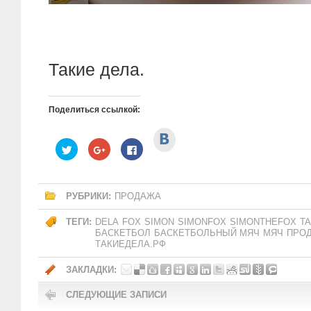
Такие дела.
Поделиться ссылкой:
Нажмите,
чтобы
Нажмите,
Нажмите,
Нажмите
поделиться
чтобы
чтобы
здесь,
в
поделиться
поделиться
чтобы
ВКонтакте
на
в
поделиться
(Открывается
Twitter
Google+
контентом
в
(Открывается
(Открывается
на
новом
в
в
Facebook.
РУБРИКИ:
ПРОДАЖА
окне)
новом
новом
(Открывается
окне)
окне)
в
новом
ТЕГИ:
DELA
FOX
SIMON
SIMONFOX
SIMONTHEFOX
TA
окне)
БАСКЕТБОЛ
БАСКЕТБОЛЬНЫЙ МЯЧ
МЯЧ
ПРО
ТАКИЕДЕЛА.РФ
ЗАКЛАДКИ:
СЛЕДУЮЩИЕ ЗАПИСИ