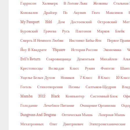
Гаррисон
Халвмерк
В Логове Льва
Желязны
Стальная
Коновалов
Драйзер
По
Акунин
Гюго
Максимов
My Passport
Hdd
Дом
Достоевский
Островский
Мат
Буровский
Грачева
Русь
Платонов
Марков
Блейк
Смерть И Немного Любви
Инстинкт Бабы-Яги
Первое Прави
Йоу В Квадрате
YSquare
История России
Экономика
Ч
Evil’s Return
Сокровищница
Дементьев
Михайлов
Аль
Крестоносцы
Волкодав
Класс
Рукин
Фэнтези
Шант
Ущелье Белых Духов
Новиков
7 Класс
8 Класс
10 Класс
Гоголь
Стихотворения
Поэмы
Салтыков-Щедрин
Влад
Mamba
2012
Black
Компьютер
Системный Блок
Офи
Голодание
Лечебное Питание
Очищение Организма
Оздо
Dungeons And Dragons
Оптическая Мышь
Лазерная Мышь
Мехатронных
Олег
Дмитриевич
Электромеханические