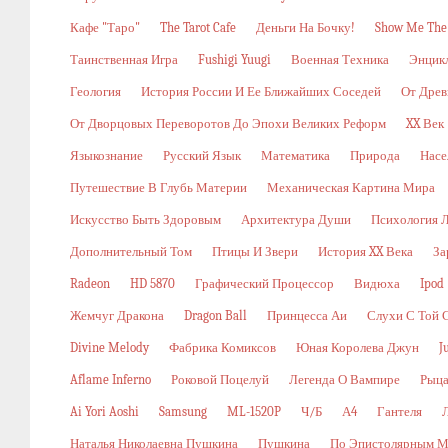
Кафе "Таро"
The Tarot Cafe
Деньги На Бочку!
Show Me The
Таинственная Игра
Fushigi Yuugi
Военная Техника
Энцикл
Геология
История России И Ее Ближайших Соседей
От Древ
От Дворцовых Переворотов До Эпохи Великих Реформ
XX Век
Языкознание
Русский Язык
Математика
Природа
Насе
Путешествие В Глубь Материи
Механическая Картина Мира
Искусство Быть Здоровым
Архитектура Души
Психология 
Дополнительный Том
Птицы И Звери
История XX Века
За
Radeon
HD 5870
Графический Процессор
Видюха
Ipod
Жемчуг Дракона
Dragon Ball
Принцесса Аи
Слухи С Той 
Divine Melody
Фабрика Комиксов
Юная Королева Джун
J
Aflame Inferno
Роковой Поцелуй
Легенда О Вампире
Рыца
Ai Yori Aoshi
Samsung
ML-1520P
Ч/б
А4
Гантеля
Наталья Николаевна Пушкина
Пушкина
По Эпистолярным М