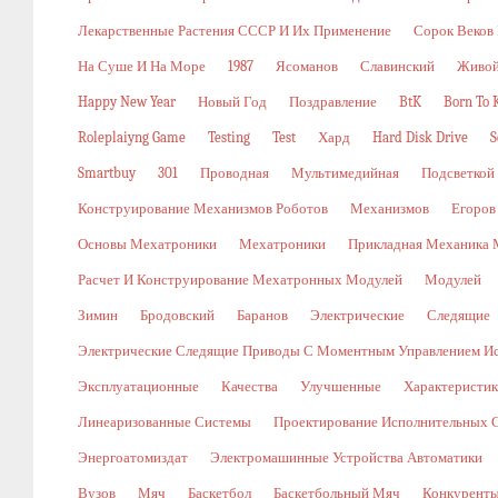
Лекарственные Растения СССР И Их Применение
Сорок Веков
На Суше И На Море
1987
Ясоманов
Славинский
Живой
Happy New Year
Новый Год
Поздравление
BtK
Born To K
Roleplaiyng Game
Testing
Test
Хард
Hard Disk Drive
S
Smartbuy
301
Проводная
Мультимедийная
Подсветкой
Конструирование Механизмов Роботов
Механизмов
Егоров
Основы Мехатроники
Мехатроники
Прикладная Механика 
Расчет И Конструирование Мехатронных Модулей
Модулей
Зимин
Бродовский
Баранов
Электрические
Следящие
Электрические Следящие Приводы С Моментным Управлением И
Эксплуатационные
Качества
Улучшенные
Характеристи
Линеаризованные Системы
Проектирование Исполнительных 
Энергоатомиздат
Электромашинные Устройства Автоматики
Вузов
Мяч
Баскетбол
Баскетбольный Мяч
Конкурент