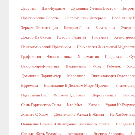
Даосизм
Дзен-Буддизм
Духовные Учения Восток
Петров
Практические Советы
Современный Интерьер
Необычные В
Зеркало Цивилизации
Которая Лечит
Богатырева
Энергия
Доктор Из Лхасы
История Религий
Плоткина
Атеистическ
Психологический Практикум
Психология Житейской Мудрост
Графология
Физиогномика
Хиромантия
Предсказание Су
Вакцинопрофилактика
Вакцинация
Уход
Ребенок
Уход
Домашний Парикмахер
Мерзляков
Энциклопедия Оздоровл
Ефремова
Выживание В Деловом Мире Мужчин
Бизнес-Лед
Идеальный Вес
Формула Здоровья
Шерстенников
Запове
Семь Горизонтов Силы
Кто Мы?
Клюев
Уроки Из Будуще
Живите С Умом
Достижение Успеха В Жизни
Не Хлебом Ед
Очищение Печени И Желудочно-Кишечного Тракта
Продлите 
Сколько Жить Человеку
Астрология
Энергия Здоровья
Зю