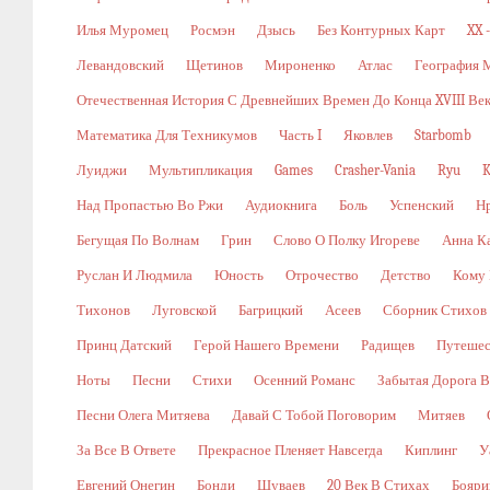
Илья Муромец
Росмэн
Дзысь
Без Контурных Карт
XX 
Левандовский
Щетинов
Мироненко
Атлас
География 
Отечественная История С Древнейших Времен До Конца XVIII Ве
Математика Для Техникумов
Часть I
Яковлев
Starbomb
Луиджи
Мультипликация
Games
Crasher-Vania
Ryu
K
Над Пропастью Во Ржи
Аудиокнига
Боль
Успенский
Н
Бегущая По Волнам
Грин
Слово О Полку Игореве
Анна К
Руслан И Людмила
Юность
Отрочество
Детство
Кому 
Тихонов
Луговской
Багрицкий
Асеев
Сборник Стихов
Принц Датский
Герой Нашего Времени
Радищев
Путешес
Ноты
Песни
Стихи
Осенний Романс
Забытая Дорога В
Песни Олега Митяева
Давай С Тобой Поговорим
Митяев
За Все В Ответе
Прекрасное Пленяет Навсегда
Киплинг
У
Евгений Онегин
Бонди
Шуваев
20 Век В Стихах
Бояри