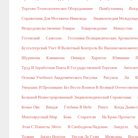
Торгово-Технологическое Оборудование
Памбухчиянц
Вахр
Справочник Для Москвича-Инвалида
Энциклопедия Междунаро
Непродовольственные Товары
Товароведение
Мишустин
Готовский
Самохин
Геохимия Полициклических Ароматичес
Бухгалтерский Учет И Валютный Контроль Во Внешнеэкономичес
Шуринова
Климачева
Онищук
Харитон
Юзвишин
П
Труд И Заработная Плата В Государственной Торговле
Антолог
Основы Учебного Академического Рисунка
Рисунок
Ли
К
Умерших И Пропавших Без Вести Воинов В Великой Отечественной В
Большой Иллюстрированный Энциклопедический Справочник
Божье Око
Виндж
Глубина В Небе
Ринго
Когда Дьявол
Многоярусный Мир
Бова
Старатели
На Краю Пропасти
Этан С Планеты Эйтос
В Свободном Падении
Зинделл
Х
Толкин
Андрэ Нортон
Урсула Ле Гуин
Мемуары
Восп