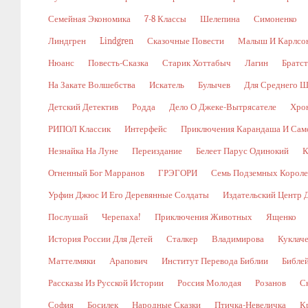
Семейная Экономика
7-8 Классы
Шелепина
Симоненко
Линдгрен
Lindgren
Сказочные Повести
Малыш И Карлсо
Нюанс
Повесть-Сказка
Старик Хоттабыч
Лагин
Братс
На Закате Волшебства
Искатель
Булычев
Для Среднего Ш
Детский Детектив
Родда
Дело О Джеке-Вытрясателе
Хро
РИПОЛ Классик
Интерфейс
Приключения Карандаша И Сам
Незнайка На Луне
Переиздание
Белеет Парус Одинокий
К
Огненный Бог Марранов
ГРЭГОРИ
Семь Подземных Корол
Урфин Джюс И Его Деревянные Солдаты
Издательский Центр 
Послушай
Черепаха!
Приключения Животных
Ященко
История России Для Детей
Сталкер
Владимирова
Куклач
Маттелмяки
Арапович
Институт Перевода Библии
Библе
Рассказы Из Русской Истории
Россия Молодая
Розанов
С
София
Босилек
Народные Сказки
Птичка-Невеличка
К