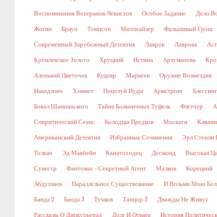
Воспоминания Ветеранов-Чекистов
Особое Задание
Дело В
Жогин
Браун
Томпсон
Миллхайзер
Фальшивый Грош
Современный Зарубежный Детектив
Лавров
Лаврова
Аст
Кремлевское Золото
Хруцкий
Истина
Арзуманова
Кро
Аленький Цветочек
Кудеяр
Маркеев
Оружие Возмездия
Накадзоно
Хэммет
Поцелуй Иуды
Армстронг
Блессин
Бокал Шампанского
Тайна Больничных Туфель
Флетчер
А
Спиритический Сеанс
Колодцы Предков
Москати
Кавани
Американский Детектив
Избранные Сочинения
Эрл Стенли 
Толкач
Эд Макбейн
Канатоходец
Десмонд
Высокая Ц
Сувестр
Фантомас - Секретный Агент
Малков
Корецкий
Абдуллаев
Параллельное Существование
И Возьми Мою Бол
Банда 2
Банда 3
Тучков
Танцор-2
Дважды Не Живут
Рассказы О Дипкурьерах
Долг И Отвага
История Политичес