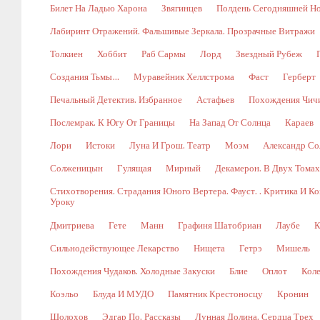
Билет На Ладью Харона
Звягинцев
Полдень Сегодняшней Н
Лабиринт Отражений. Фальшивые Зеркала. Прозрачные Витражи
Толкиен
Хоббит
Раб Сармы
Лорд
Звездный Рубеж
Создания Тьмы…
Муравейник Хеллстрома
Фаст
Герберт
Печальный Детектив. Избранное
Астафьев
Похождения Чич
Послемрак. К Югу От Границы
На Запад От Солнца
Караев
Лори
Истоки
Луна И Грош. Театр
Моэм
Александр Со
Солженицын
Гулящая
Мирный
Декамерон. В Двух Томах.
Стихотворения. Страдания Юного Вертера. Фауст. . Критика И 
Уроку
Дмитриева
Гете
Манн
Графиня Шатобриан
Лаубе
К
Сильнодействующее Лекарство
Нищета
Гетрэ
Мишель
Похождения Чудаков. Холодные Закуски
Блие
Оплот
Коле
Коэльо
Блуда И МУДО
Памятник Крестоносцу
Кронин
Шолохов
Эдгар По. Рассказы
Лунная Долина. Сердца Трех