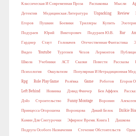
Классическая И Современная Проза
Распаковка
Мысли
A
Детектив
Медицинская Литература
Unpacking
Review
Егоров
Пушкин
Боевики
Триллеры
Купить
Эзотери
Подураев
Юрий
Викторович
Подураев Ю.В.
Rar
Am
Гарднер
Стаут
Головачев
Отечественная Фантастика
Видео
Youtube
Тургенев
Чехов
Лермонтов
Публици
Школа
Учебники
АСТ
Сказки
Повести
Рассказы
Психология
Оккультизм
Популярная И Нетрадиционная Мед
Rpg
Role Play Game
Ролёвка
Game
Роботов
Егоров О
Left Behind
Новинка
Дэвид Финчер
Бен Аффлек
Расска
Дэйз
Строительство
Funny Montage
Воронин
Алексеев
Принцесса Огорошена
Воронцова
Дикий Белок
Dzikie Bi
Камин Для Снегурочки
Эфирное Время. Книга 1
Дашкова
Подруга Особого Назначения
Стечение Обстоятельств
Одна