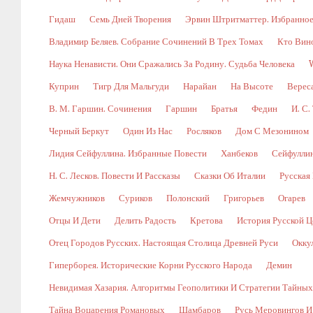
Гидаш
Семь Дней Творения
Эрвин Штритматтер. Избранно
Владимир Беляев. Собрание Сочинений В Трех Томах
Кто Вин
Наука Ненависти. Они Сражались За Родину. Судьба Человека
Куприн
Тигр Для Мальгуди
Нарайан
На Высоте
Верес
В. М. Гаршин. Сочинения
Гаршин
Братья
Федин
И. С.
Черный Беркут
Один Из Нас
Росляков
Дом С Мезонином
Лидия Сейфуллина. Избранные Повести
Ханбеков
Сейфулли
Н. С. Лесков. Повести И Рассказы
Сказки Об Италии
Русская
Жемчужников
Суриков
Полонский
Григорьев
Огарев
Отцы И Дети
Делить Радость
Кретова
История Русской Ц
Отец Городов Русских. Настоящая Столица Древней Руси
Окку
Гиперборея. Исторические Корни Русского Народа
Демин
Невидимая Хазария. Алгоритмы Геополитики И Стратегии Тайны
Тайна Воцарения Романовых
Шамбаров
Русь Меровингов И