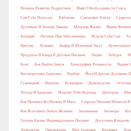
Половое Развитие Подростков
Миф О Необходимости Секса
Сам Себе Психолог
Кабанова
Слагаемые Успеха
Секреты
Духовные И Личные Законы
Матрица Жизни
Ирина Филипп
Кальций
Питание При Заболеваниях
Исцели Себя Сам
То
Циттлау
Хельмис
Кефир И Яблочный Уксус
Целительная 
Продукты И Блюда В Детском Питании
Лидин
Лебедев
М
Кент
Как Выйти Замуж
Трансерфинг Реальности
Вадим З
Биоэнергетика Здоровья
Вербин
Йога И Другие Духовные П
Гумницкий
Напитки
Кулинария
Домоводство
Эстетик
Погода И Здоровье
Исцелит Тебя Надежда
Докторов
Шам
Как Прожить Без Молока И Мяса
Секреты Питания Монахов В
Как Исполнить Любое Желание
Заклинания
Заговоры
Кол
Группы Крови: Индивидуальное Питание
Доступное Каждому
Долголетие
Омоложение
Мое Здоровье
Круковер
Доро