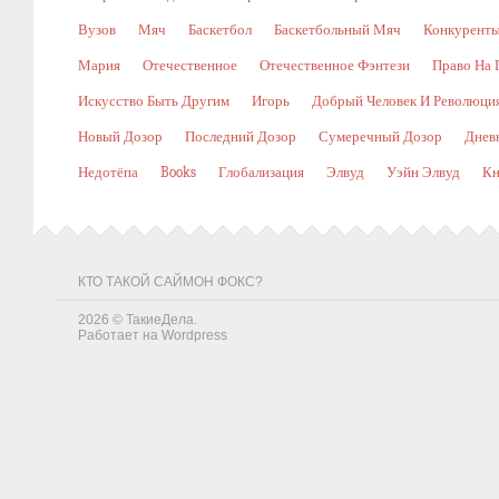
Вузов
Мяч
Баскетбол
Баскетбольный Мяч
Конкурент
Мария
Отечественное
Отечественное Фэнтези
Право На 
Искусство Быть Другим
Игорь
Добрый Человек И Революци
Новый Дозор
Последний Дозор
Сумеречный Дозор
Днев
Недотёпа
Books
Глобализация
Элвуд
Уэйн Элвуд
Кн
КТО ТАКОЙ САЙМОН ФОКС?
2026 ©
ТакиеДела
.
Работает на
Wordpress