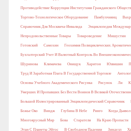
Противодействие Коррупции Институтами Гражданского Общест
Торгово-Технологическое Оборудование
Памбухчиянц
Вахр
Справочник Для Москвича-Инвалида
Энциклопедия Междунаро
Непродовольственные Товары
Товароведение
Мишустин
Готовский
Самохин
Геохимия Полициклических Ароматичес
Бухгалтерский Учет И Валютный Контроль Во Внешнеэкономичес
Шуринова
Климачева
Онищук
Харитон
Юзвишин
П
Труд И Заработная Плата В Государственной Торговле
Антолог
Основы Учебного Академического Рисунка
Рисунок
Ли
К
Умерших И Пропавших Без Вести Воинов В Великой Отечественной В
Большой Иллюстрированный Энциклопедический Справочник
Божье Око
Виндж
Глубина В Небе
Ринго
Когда Дьявол
Многоярусный Мир
Бова
Старатели
На Краю Пропасти
Этан С Планеты Эйтос
В Свободном Падении
Зинделл
Х