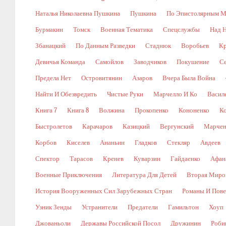
Наталья Николаевна Пушкина
Пушкина
По Эпистолярным М
Бурмакин
Томск
Военная Тематика
Спецслужбы
Над 
Збанацкий
По Данным Разведки
Стаднюк
Воробьев
Кр
Девичья Команда
Самойлов
Заводчиков
Покушение
С
Предела Нет
Островитянин
Азаров
Вчера Была Война
Найти И Обезвредить
Чистые Руки
Марчелло И Ко
Васил
Книга 7
Книга 8
Волжина
Прокопенко
Кононенко
К
Быстролетов
Карачаров
Казицкий
Вергунский
Марчен
Корбов
Киселев
Ананьин
Гладков
Стекляр
Авдеев
Спектор
Тарасов
Кренев
Куварзин
Гайдаенко
Афан
Военные Приключения
Литература Для Детей
Вторая Миро
История Вооруженных Сил Зарубежных Стран
Романы И Пове
Узник Зенды
Устранители
Предатели
Гамильтон
Хоуп
Джованьоли
Державы Российской Посол
Дружинин
Роби