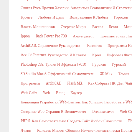
Святая Русь Против Хазарии. Алгоритмы Геополитики И Стратег
Бронте
Любовь И Дым
Возвращение К Любви
Горохов
Власть Мошенников
Стертые Миры
Рассел
Бегли
Мон
Ippon
Back Power Pro 700
Аккумулятор
Компьютерная Ли
ArchiCAD. Справочное Руководство
Фелистов
Программы На
Все Об Internet. Руководство И Каталог
Крол
Цифровая Фото
Photoshop CS2. Трюки И Эффекты (+CD)
Гурская
Гурский
3D Studio Max 5. Эффективный Самоучитель
3D Max
Тёмин
Программы
ArchiCAD
Flash MX
Как Собрать ПК. Для "ча
Web-Сайт
Web
Венц
Хаузер
Концепция Разработки Web-Сайтов. Как Успешно Разработать W
Создание Web-Страниц В Dreamweaver
Dreamweaver
Web-С
PHP 5. Как Самостоятельно Создать Сайт Любой Сложности
PH
Лукин
Колодец Миров. Сборник Научно-Фантастически Произ