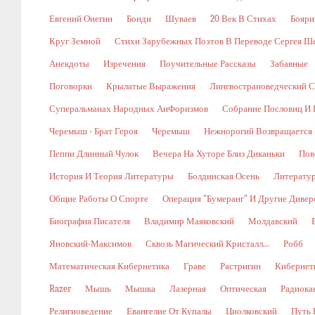
Евгений Онегин
Бонди
Шуваев
20 Век В Стихах
Бояри
Круг Земной
Стихи Зарубежных Поэтов В Переводе Сергея Ш
Анекдоты
Изречения
Поучительные Рассказы
Забавные
Поговорки
Крылатые Выражения
Лингвострановедческий С
Суперальманах Народных АиФоризмов
Собрание Пословиц И 
Черемыш - Брат Героя
Черемыш
Нежнорогий Возвращается 
Пеппи Длинный Чулок
Вечера На Хуторе Близ Диканьки
Пов
История И Теория Литературы
Болдинская Осень
Литерату
Общие Работы О Спорте
Операция "Бумеранг" И Другие Диве
Биография Писателя
Владимир Маяковский
Молдавский
Яновский-Максимов
Сквозь Магический Кристалл...
Робб
Математическая Кибернетика
Граве
Растригин
Кибернети
Razer
Мышь
Мышка
Лазерная
Оптическая
Радиока
Религиоведение
Евангелие От Купалы
Циолковский
Путь 