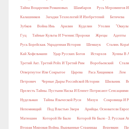
Тайна Воцарения Романовых
Шамбаров
Русь Меровингов И
Калашников
Загадки Технологий И Изобретений
Бегичева
Зубков
Война Инь
Арилин
Куделин
Утолин
"Оккуль
Гуц
Тайные Культы И Учения: Пророки
Жрецы
Адепты
Русь Борейская. Украденная История
Шемшук
Сталин. Кора
Кай Хофельманн
Удар Русских Богов
Истархов
Хунны В А
Третий Акт. Третий Рейх И Третий Рим
Воробьевский
Стали
Отвергнутое Или Сокрытое
Царева
Раса Хищников
Лем
Петрович
Черные Дыры Российской Истории
Шильник
В
Прелесть Тайны. Пустыня Наска И Египет Потрясают Сенсациями
Нудельман
Тайны Языческой Руси
Мизун
Сокровища И Р
Непомнящий
Под Властью Зверя
Арийцы. Основатели Евро
Матюшин
Которой Не Было
Которой Не Было - 2. Русская А
Вторая Мировая Война. Вырванные Страницы
Веревкин
Пр