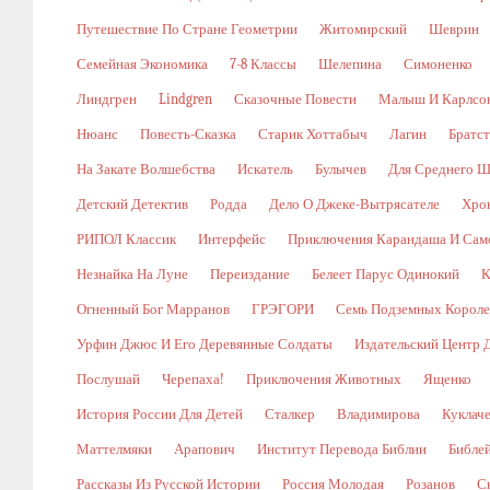
Путешествие По Стране Геометрии
Житомирский
Шеврин
Семейная Экономика
7-8 Классы
Шелепина
Симоненко
Линдгрен
Lindgren
Сказочные Повести
Малыш И Карлсо
Нюанс
Повесть-Сказка
Старик Хоттабыч
Лагин
Братс
На Закате Волшебства
Искатель
Булычев
Для Среднего Ш
Детский Детектив
Родда
Дело О Джеке-Вытрясателе
Хро
РИПОЛ Классик
Интерфейс
Приключения Карандаша И Сам
Незнайка На Луне
Переиздание
Белеет Парус Одинокий
К
Огненный Бог Марранов
ГРЭГОРИ
Семь Подземных Корол
Урфин Джюс И Его Деревянные Солдаты
Издательский Центр 
Послушай
Черепаха!
Приключения Животных
Ященко
История России Для Детей
Сталкер
Владимирова
Куклач
Маттелмяки
Арапович
Институт Перевода Библии
Библе
Рассказы Из Русской Истории
Россия Молодая
Розанов
С