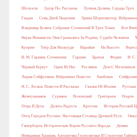
Шолохов
Эдгар По. Рассказы
Лунная Долина. Сердца Трех
Гидаш
Семь Дней Творения
Эрвин Штритматтер. Избранно
Владимир Беляев. Собрание Сочинений В Трех Томах
Кто Вин
Наука Ненависти. Они Сражались За Родину. Судьба Человека
Куприн
Тигр Для Мальгуди
Нарайан
На Высоте
Верес
В. М. Гаршин. Сочинения
Гаршин
Братья
Федин
И. С.
Черный Беркут
Один Из Нас
Росляков
Дом С Мезонином
Лидия Сейфуллина. Избранные Повести
Ханбеков
Сейфулли
Н. С. Лесков. Повести И Рассказы
Сказки Об Италии
Русская
Жемчужников
Суриков
Полонский
Григорьев
Огарев
Отцы И Дети
Делить Радость
Кретова
История Русской Ц
Отец Городов Русских. Настоящая Столица Древней Руси
Окку
Гиперборея. Исторические Корни Русского Народа
Демин
Невидимая Хазария. Алгоритмы Геополитики И Стратегии Тайны