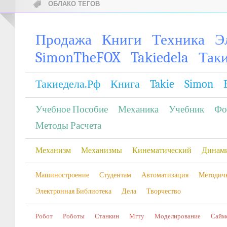
ОБЛАКО ТЕГОВ
Продажа
Книги
Техника
Э
SimonTheFOX
Takiedela
Так
Такиедела.рф
Книга
Takie
Simon
Учебное Пособие
Механика
Учебник
Фо
Методы Расчета
Механизм
Механизмы
Кинематический
Динам
Машиностроение
Студентам
Автоматизация
Методич
Электронная Библиотека
Дела
Творчество
Робот
Роботы
Станкин
Мгту
Моделирование
Сайм