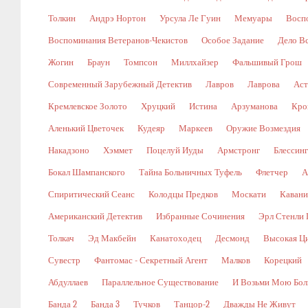
Толкин
Андрэ Нортон
Урсула Ле Гуин
Мемуары
Восп
Воспоминания Ветеранов-Чекистов
Особое Задание
Дело В
Жогин
Браун
Томпсон
Миллхайзер
Фальшивый Грош
Современный Зарубежный Детектив
Лавров
Лаврова
Аст
Кремлевское Золото
Хруцкий
Истина
Арзуманова
Кро
Аленький Цветочек
Кудеяр
Маркеев
Оружие Возмездия
Накадзоно
Хэммет
Поцелуй Иуды
Армстронг
Блессин
Бокал Шампанского
Тайна Больничных Туфель
Флетчер
А
Спиритический Сеанс
Колодцы Предков
Москати
Кавани
Американский Детектив
Избранные Сочинения
Эрл Стенли 
Толкач
Эд Макбейн
Канатоходец
Десмонд
Высокая Ц
Сувестр
Фантомас - Секретный Агент
Малков
Корецкий
Абдуллаев
Параллельное Существование
И Возьми Мою Бол
Банда 2
Банда 3
Тучков
Танцор-2
Дважды Не Живут