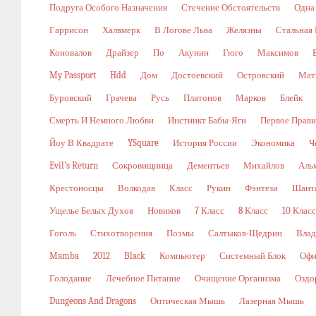
Подруга Особого Назначения
Стечение Обстоятельств
Одна
Гаррисон
Халвмерк
В Логове Льва
Желязны
Стальная
Коновалов
Драйзер
По
Акунин
Гюго
Максимов
My Passport
Hdd
Дом
Достоевский
Островский
Мат
Буровский
Грачева
Русь
Платонов
Марков
Блейк
Смерть И Немного Любви
Инстинкт Бабы-Яги
Первое Прави
Йоу В Квадрате
YSquare
История России
Экономика
Ч
Evil’s Return
Сокровищница
Дементьев
Михайлов
Аль
Крестоносцы
Волкодав
Класс
Рукин
Фэнтези
Шант
Ущелье Белых Духов
Новиков
7 Класс
8 Класс
10 Класс
Гоголь
Стихотворения
Поэмы
Салтыков-Щедрин
Влад
Mamba
2012
Black
Компьютер
Системный Блок
Офи
Голодание
Лечебное Питание
Очищение Организма
Оздо
Dungeons And Dragons
Оптическая Мышь
Лазерная Мышь