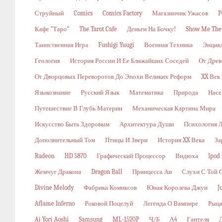
Струйный
Comics
Comics Factory
Магазинчик Ужасов
P
Кафе "Таро"
The Tarot Cafe
Деньги На Бочку!
Show Me The
Таинственная Игра
Fushigi Yuugi
Военная Техника
Энцикл
Геология
История России И Ее Ближайших Соседей
От Древ
От Дворцовых Переворотов До Эпохи Великих Реформ
XX Век
Языкознание
Русский Язык
Математика
Природа
Насе
Путешествие В Глубь Материи
Механическая Картина Мира
Искусство Быть Здоровым
Архитектура Души
Психология 
Дополнительный Том
Птицы И Звери
История XX Века
За
Radeon
HD 5870
Графический Процессор
Видюха
Ipod
Жемчуг Дракона
Dragon Ball
Принцесса Аи
Слухи С Той 
Divine Melody
Фабрика Комиксов
Юная Королева Джун
J
Aflame Inferno
Роковой Поцелуй
Легенда О Вампире
Рыца
Ai Yori Aoshi
Samsung
ML-1520P
Ч/б
А4
Гантеля