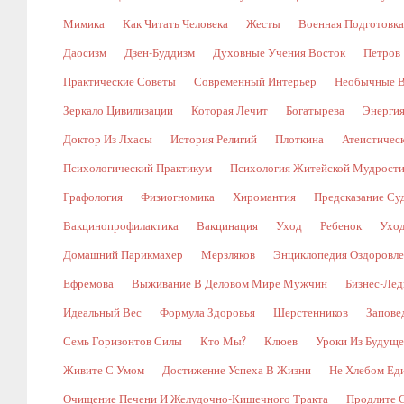
Мимика
Как Читать Человека
Жесты
Военная Подготовка
Даосизм
Дзен-Буддизм
Духовные Учения Восток
Петров
Практические Советы
Современный Интерьер
Необычные В
Зеркало Цивилизации
Которая Лечит
Богатырева
Энергия
Доктор Из Лхасы
История Религий
Плоткина
Атеистическ
Психологический Практикум
Психология Житейской Мудрост
Графология
Физиогномика
Хиромантия
Предсказание Су
Вакцинопрофилактика
Вакцинация
Уход
Ребенок
Уход
Домашний Парикмахер
Мерзляков
Энциклопедия Оздоровл
Ефремова
Выживание В Деловом Мире Мужчин
Бизнес-Лед
Идеальный Вес
Формула Здоровья
Шерстенников
Запове
Семь Горизонтов Силы
Кто Мы?
Клюев
Уроки Из Будуще
Живите С Умом
Достижение Успеха В Жизни
Не Хлебом Ед
Очищение Печени И Желудочно-Кишечного Тракта
Продлите 