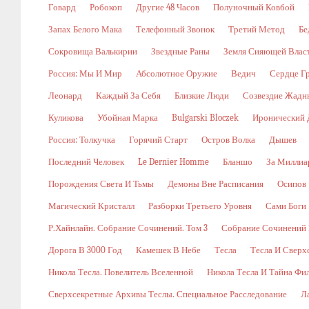
Говард
Робокоп
Другие 48 Часов
Полуночный Ковбой
Запах Белого Мака
Телефонный Звонок
Третий Метод
Бе
Сокровища Валькирии
Звездные Раны
Земля Сияющей Влас
Россия: Мы И Мир
Абсолютное Оружие
Ведич
Сердце Г
Леонард
Каждый За Себя
Близкие Люди
Созвездие Жадн
Куликова
Убойная Марка
Bulgarski Bloczek
Иронический 
Россия: Толкучка
Горячий Старт
Остров Волка
Дышев
Последний Человек
Le Dernier Homme
Бланшо
За Миллиа
Порождения Света И Тьмы
Демоны Вне Расписания
Осипов
Магический Кристалл
Разборки Третьего Уровня
Сами Боги
Р.Хайнлайн. Собрание Сочинений. Том 3
Собрание Сочинений В
Дорога В 3000 Год
Камешек В Небе
Тесла
Тесла И Сверх
Никола Тесла. Повелитель Вселенной
Никола Тесла И Тайна Фи
Сверхсекретные Архивы Теслы. Специальное Расследование
Л