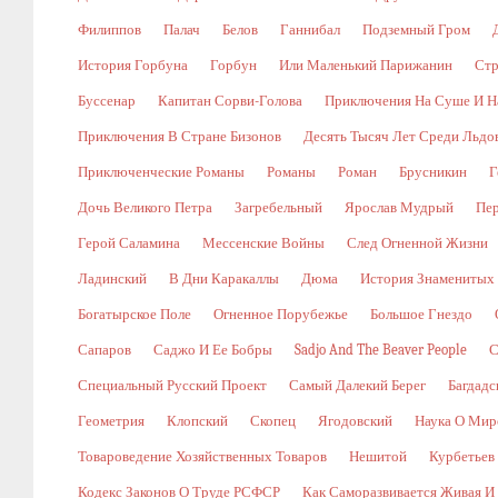
Филиппов
Палач
Белов
Ганнибал
Подземный Гром
История Горбуна
Горбун
Или Маленький Парижанин
Стр
Буссенар
Капитан Сорви-Голова
Приключения На Суше И Н
Приключения В Стране Бизонов
Десять Тысяч Лет Среди Льдо
Приключенческие Романы
Романы
Роман
Брусникин
Г
Дочь Великого Петра
Загребельный
Ярослав Мудрый
Пе
Герой Саламина
Мессенские Войны
След Огненной Жизни
Ладинский
В Дни Каракаллы
Дюма
История Знаменитых
Богатырское Поле
Огненное Порубежье
Большое Гнездо
Сапаров
Саджо И Ее Бобры
Sadjo And The Beaver People
С
Специальный Русский Проект
Самый Далекий Берег
Багдадс
Геометрия
Клопский
Скопец
Ягодовский
Наука О Мир
Товароведение Хозяйственных Товаров
Нешитой
Курбетьев
Кодекс Законов О Труде РСФСР
Как Саморазвивается Живая И