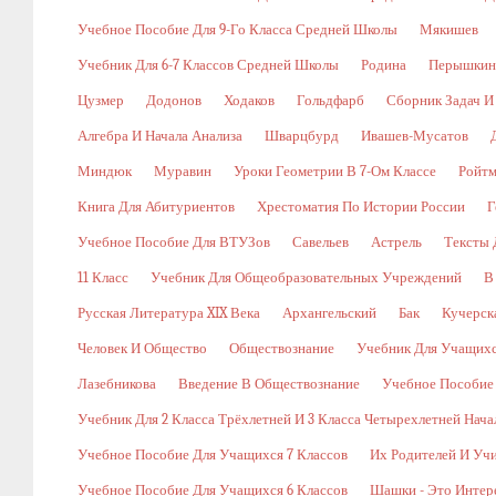
Учебное Пособие Для 9-Го Класса Средней Школы
Мякишев
Учебник Для 6-7 Классов Средней Школы
Родина
Перышкин
Цузмер
Додонов
Ходаков
Гольдфарб
Сборник Задач И
Алгебра И Начала Анализа
Шварцбурд
Ивашев-Мусатов
Миндюк
Муравин
Уроки Геометрии В 7-Ом Классе
Ройт
Книга Для Абитуриентов
Хрестоматия По Истории России
Г
Учебное Пособие Для ВТУЗов
Савельев
Астрель
Тексты 
11 Класс
Учебник Для Общеобразовательных Учреждений
В
Русская Литература XIX Века
Архангельский
Бак
Кучерск
Человек И Общество
Обществознание
Учебник Для Учащихс
Лазебникова
Введение В Обществознание
Учебное Пособие
Учебник Для 2 Класса Трёхлетней И 3 Класса Четырехлетней Нач
Учебное Пособие Для Учащихся 7 Классов
Их Родителей И Уч
Учебное Пособие Для Учащихся 6 Классов
Шашки - Это Интер