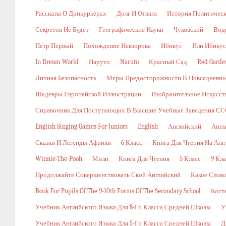
Рассказы О Дипкурьерах
Долг И Отвага
История Политичес
Секретов Не Будет
Географические Науки
Чуковский
Вод
Петр Первый
Похождение Невзорова
Ибикус
Или Ибикус
In Dream World
Наруто
Naruto
Красный Сад
Red Garde
Личная Безопасность
Меры Предосторожности В Повседневн
Шедевры Европейской Иллюстрации
Изобразительное Искусст
Справочник Для Поступающих В Высшие Учебные Заведения ССС
English Singing Games For Juniors
English
Английский
Англ
Сказки И Легенды Африки
6 Класс
Книга Для Чтения На Анг
Winnie-The-Pooh
Милн
Книга Для Чтения
5 Класс
9 Кла
Продолжайте Совершенствовать Свой Английский
Какое Слов
Book For Pupils Of The 9-10th Forms Of The Secondary School
Кост
Учебник Английского Языка Для 8-Го Класса Средней Школы
У
Учебник Английского Языка Для 5-Го Класса Средней Школы
Д