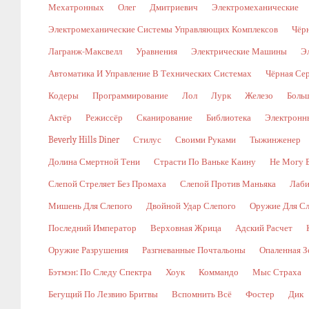
Мехатронных
Олег
Дмитриевич
Электромеханические
Электромеханические Системы Управляющих Комплексов
Чёр
Лагранж-Максвелл
Уравнения
Электрические Машины
Э
Автоматика И Управление В Технических Системах
Чёрная Се
Кодеры
Программирование
Лол
Лурк
Железо
Боль
Актёр
Режиссёр
Сканирование
Библиотека
Электронн
Beverly Hills Diner
Стилус
Своими Руками
Тыжинженер
Долина Смертной Тени
Страсти По Ваньке Каину
Не Могу 
Слепой Стреляет Без Промаха
Слепой Против Маньяка
Лаби
Мишень Для Слепого
Двойной Удар Слепого
Оружие Для Сл
Последний Император
Верховная Жрица
Адский Расчет
Оружие Разрушения
Разгневанные Почтальоны
Опаленная З
Бэтмэн: По Следу Спектра
Хоук
Коммандо
Мыс Страха
Бегущий По Лезвию Бритвы
Вспомнить Всё
Фостер
Дик