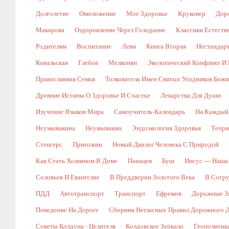
Долголетие
Омоложение
Мое Здоровье
Круковер
Доро
Макарова
Оздоровление Через Голодание
Классики Естест
Родителям
Воспитание
Леви
Книга Вторая
Нестандар
Ковальская
Глебов
Мелконян
Экологический Конфликт И 
Православная Семья
Толкователь Имен Святых Угодников Бож
Древние Истины О Здоровье И Счастье
Лекарства Для Души
Изучение Языков Мира
Самоучитель-Календарь
На Каждый
Неумывакина
Неумывакин
Эндоэкология Здоровья
Теори
Стенгерс
Пригожин
Новый Диалог Человека С Природой
Как Стать Хозяином В Доме
Панацея
Буш
Иисус — Наша
Соловьев И Евангелие
В Преддверии Золотого Века
В Сотр
ПДД
Автотранспорт
Транспорт
Ефремов
Дорожные Зн
Поведение На Дороге
Сборник Негласных Правил Дорожного 
Советы Колдуна - Целителя
Колдовское Зеркало
Геополитик