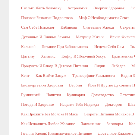
Сколько Жить Человеку
Астрология
Энергия Здоровья
Зю
Половое Развитие Подростков
Миф О Необходимости Секса
Сам Себе Психолог
Кабанова
Слагаемые Успеха
Секреты
Духовные И Личные Законы
Матрица Жизни
Ирина Филипп
Кальций
Питание При Заболеваниях
Исцели Себя Сам
То
Циттлау
Хельмис
Кефир И Яблочный Уксус
Целительная 
Продукты И Блюда В Детском Питании
Лидин
Лебедев
М
Кент
Как Выйти Замуж
Трансерфинг Реальности
Вадим З
Биоэнергетика Здоровья
Вербин
Йога И Другие Духовные П
Гумницкий
Напитки
Кулинария
Домоводство
Эстетик
Погода И Здоровье
Исцелит Тебя Надежда
Докторов
Шам
Как Прожить Без Молока И Мяса
Секреты Питания Монахов В
Как Исполнить Любое Желание
Заклинания
Заговоры
Кол
Группы Крови: Индивидуальное Питание
Доступное Каждому