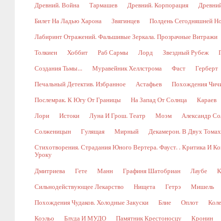
Древний. Война
Тармашев
Древний. Корпорация
Древний
Билет На Ладью Харона
Звягинцев
Полдень Сегодняшней Н
Лабиринт Отражений. Фальшивые Зеркала. Прозрачные Витражи
Толкиен
Хоббит
Раб Сармы
Лорд
Звездный Рубеж
Создания Тьмы…
Муравейник Хеллстрома
Фаст
Герберт
Печальный Детектив. Избранное
Астафьев
Похождения Чич
Послемрак. К Югу От Границы
На Запад От Солнца
Караев
Лори
Истоки
Луна И Грош. Театр
Моэм
Александр Со
Солженицын
Гулящая
Мирный
Декамерон. В Двух Томах.
Стихотворения. Страдания Юного Вертера. Фауст. . Критика И 
Уроку
Дмитриева
Гете
Манн
Графиня Шатобриан
Лаубе
К
Сильнодействующее Лекарство
Нищета
Гетрэ
Мишель
Похождения Чудаков. Холодные Закуски
Блие
Оплот
Коле
Коэльо
Блуда И МУДО
Памятник Крестоносцу
Кронин