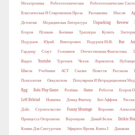
Мехатроника
Робототехнические
Робототехнические Сист
Классическая И Современная Проза
Распаковка
Мысли
A
Детектив
Медицинская Литература
Unpacking
Review
Егоров
Пушкин
Боевики
Триллеры
Купить
Эзотери
Подураев
Юрий
Викторович
Подураев Ю.В.
Rar
Am
Гарднер
Стаут
Головачев
Отечественная Фантастика
Видео
Youtube
Тургенев
Чехов
Лермонтов
Публици
Школа
Учебники
АСТ
Сказки
Повести
Рассказы
Психология
Оккультизм
Популярная И Нетрадиционная Мед
Rpg
Role Play Game
Ролёвка
Game
Роботов
Егоров О
Left Behind
Новинка
Дэвид Финчер
Бен Аффлек
Расска
Дэйз
Строительство
Funny Montage
Воронин
Алексеев
Принцесса Огорошена
Воронцова
Дикий Белок
Dzikie Bi
Камин Для Снегурочки
Эфирное Время. Книга 1
Дашкова