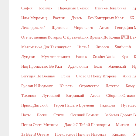
София
Босилек
Народные Сказки
Птичка-Невеличка
К
Илья Муромец
Росмэн
Дзысь
Без Контурных Карт
XX 
Левандовский
Щетинов
Мироненко
Атлас
География 
Отечественная История С Древнейших Времен До Конца XVIII Ве
Математика Для Техникумов
Часть I
Яковлев
Starbomb
Луиджи
Мультипликация
Games
Crasher-Vania
Ryu
K
Над Пропастью Во Ржи
Аудиокнига
Боль
Успенский
Н
Бегущая По Волнам
Грин
Слово О Полку Игореве
Анна К
Руслан И Людмила
Юность
Отрочество
Детство
Кому 
Тихонов
Луговской
Багрицкий
Асеев
Сборник Стихов
Принц Датский
Герой Нашего Времени
Радищев
Путешес
Ноты
Песни
Стихи
Осенний Романс
Забытая Дорога В
Песни Олега Митяева
Давай С Тобой Поговорим
Митяев
За Все В Ответе
Прекрасное Пленяет Навсегда
Киплинг
У