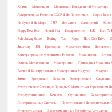
Храмы
Монастыри
Московский Новодевичий Монастырь
Лекарственные Растения СССР И Их Применение
Сорок Веков
На Суше И На Море
1987
Ясоманов
Славинский
Живой
Happy New Year
Новый Год
Поздравление
BtK
Born To K
Roleplaiyng Game
Testing
Test
Хард
Hard Disk Drive
S
Smartbuy
301
Проводная
Мультимедийная
Подсветкой
Конструирование Механизмов Роботов
Механизмов
Егоров
Основы Мехатроники
Мехатроники
Прикладная Механика 
Расчет И Конструирование Мехатронных Модулей
Модулей
Зимин
Бродовский
Баранов
Электрические
Следящие
Электрические Следящие Приводы С Моментным Управлением И
Эксплуатационные
Качества
Улучшенные
Характеристи
Линеаризованные Системы
Проектирование Исполнительных 
Энергоатомиздат
Электромашинные Устройства Автоматики