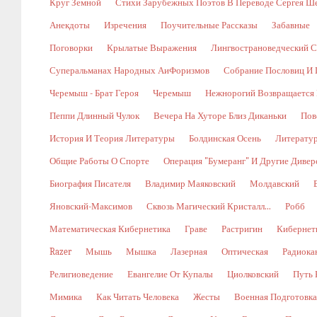
Круг Земной
Стихи Зарубежных Поэтов В Переводе Сергея Ш
Анекдоты
Изречения
Поучительные Рассказы
Забавные
Поговорки
Крылатые Выражения
Лингвострановедческий С
Суперальманах Народных АиФоризмов
Собрание Пословиц И 
Черемыш - Брат Героя
Черемыш
Нежнорогий Возвращается 
Пеппи Длинный Чулок
Вечера На Хуторе Близ Диканьки
Пов
История И Теория Литературы
Болдинская Осень
Литерату
Общие Работы О Спорте
Операция "Бумеранг" И Другие Диве
Биография Писателя
Владимир Маяковский
Молдавский
Яновский-Максимов
Сквозь Магический Кристалл...
Робб
Математическая Кибернетика
Граве
Растригин
Кибернети
Razer
Мышь
Мышка
Лазерная
Оптическая
Радиока
Религиоведение
Евангелие От Купалы
Циолковский
Путь 
Мимика
Как Читать Человека
Жесты
Военная Подготовка