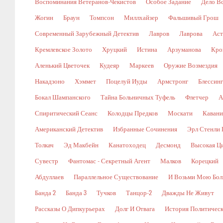
Воспоминания Ветеранов-Чекистов
Особое Задание
Дело В
Жогин
Браун
Томпсон
Миллхайзер
Фальшивый Грош
Современный Зарубежный Детектив
Лавров
Лаврова
Аст
Кремлевское Золото
Хруцкий
Истина
Арзуманова
Кро
Аленький Цветочек
Кудеяр
Маркеев
Оружие Возмездия
Накадзоно
Хэммет
Поцелуй Иуды
Армстронг
Блессин
Бокал Шампанского
Тайна Больничных Туфель
Флетчер
А
Спиритический Сеанс
Колодцы Предков
Москати
Кавани
Американский Детектив
Избранные Сочинения
Эрл Стенли 
Толкач
Эд Макбейн
Канатоходец
Десмонд
Высокая Ц
Сувестр
Фантомас - Секретный Агент
Малков
Корецкий
Абдуллаев
Параллельное Существование
И Возьми Мою Бол
Банда 2
Банда 3
Тучков
Танцор-2
Дважды Не Живут
Рассказы О Дипкурьерах
Долг И Отвага
История Политичес