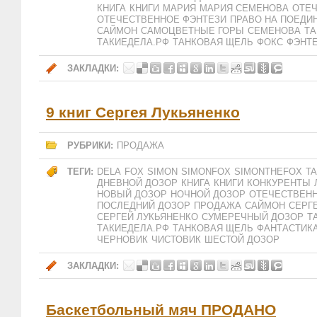
КНИГА
КНИГИ
МАРИЯ
МАРИЯ СЕМЕНОВА
ОТЕ
ОТЕЧЕСТВЕННОЕ ФЭНТЕЗИ
ПРАВО НА ПОЕДИ
САЙМОН
САМОЦВЕТНЫЕ ГОРЫ
СЕМЕНОВА
ТА
ТАКИЕДЕЛА.РФ
ТАНКОВАЯ ЩЕЛЬ
ФОКС
ФЭНТ
ЗАКЛАДКИ:
9 книг Сергея Лукьяненко
РУБРИКИ:
ПРОДАЖА
ТЕГИ:
DELA
FOX
SIMON
SIMONFOX
SIMONTHEFOX
TA
ДНЕВНОЙ ДОЗОР
КНИГА
КНИГИ
КОНКУРЕНТЫ
НОВЫЙ ДОЗОР
НОЧНОЙ ДОЗОР
ОТЕЧЕСТВЕНН
ПОСЛЕДНИЙ ДОЗОР
ПРОДАЖА
САЙМОН
СЕРГ
СЕРГЕЙ ЛУКЬЯНЕНКО
СУМЕРЕЧНЫЙ ДОЗОР
Т
ТАКИЕДЕЛА.РФ
ТАНКОВАЯ ЩЕЛЬ
ФАНТАСТИК
ЧЕРНОВИК
ЧИСТОВИК
ШЕСТОЙ ДОЗОР
ЗАКЛАДКИ:
Баскетбольный мяч ПРОДАНО