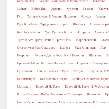
Калашников
Загадки Технологий И Изобретений
Бегичева
Зубков
Война Инь
Арилин
Куделин
Утолин
"Оккуль
Гуц
Тайные Культы И Учения: Пророки
Жрецы
Адепты
Русь Борейская. Украденная История
Шемшук
Сталин. Кора
Кай Хофельманн
Удар Русских Богов
Истархов
Хунны В А
Третий Акт. Третий Рейх И Третий Рим
Воробьевский
Стали
Отвергнутое Или Сокрытое
Царева
Раса Хищников
Лем
Петрович
Черные Дыры Российской Истории
Шильник
В
Прелесть Тайны. Пустыня Наска И Египет Потрясают Сенсациями
Нудельман
Тайны Языческой Руси
Мизун
Сокровища И Р
Непомнящий
Под Властью Зверя
Арийцы. Основатели Евро
Матюшин
Которой Не Было
Которой Не Было - 2. Русская А
Вторая Мировая Война. Вырванные Страницы
Веревкин
Пр
Святая Русь Против Хазарии. Алгоритмы Геополитики И Стратег