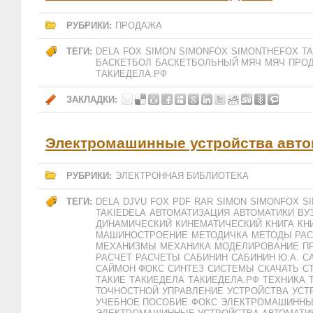
РУБРИКИ:
ПРОДАЖА
ТЕГИ:
DELA
FOX
SIMON
SIMONFOX
SIMONTHEFOX
TA
БАСКЕТБОЛ
БАСКЕТБОЛЬНЫЙ МЯЧ
МЯЧ
ПРО
ТАКИЕДЕЛА.РФ
ЗАКЛАДКИ:
Электромашинные устройства авто
РУБРИКИ:
ЭЛЕКТРОННАЯ БИБЛИОТЕКА
ТЕГИ:
DELA
DJVU
FOX
PDF
RAR
SIMON
SIMONFOX
S
TAKIEDELA
АВТОМАТИЗАЦИЯ
АВТОМАТИКИ
ВУ
ДИНАМИЧЕСКИЙ
КИНЕМАТИЧЕСКИЙ
КНИГА
КН
МАШИНОСТРОЕНИЕ
МЕТОДИЧКА
МЕТОДЫ РАС
МЕХАНИЗМЫ
МЕХАНИКА
МОДЕЛИРОВАНИЕ
П
РАСЧЕТ
РАСЧЕТЫ
САБИНИН
САБИНИН Ю.А.
С
САЙМОН ФОКС
СИНТЕЗ
СИСТЕМЫ
СКАЧАТЬ
С
ТАКИЕ
ТАКИЕДЕЛА
ТАКИЕДЕЛА.РФ
ТЕХНИКА
ТОЧНОСТНОЙ
УПРАВЛЕНИЕ
УСТРОЙСТВА
УСТ
УЧЕБНОЕ ПОСОБИЕ
ФОКС
ЭЛЕКТРОМАШИНН