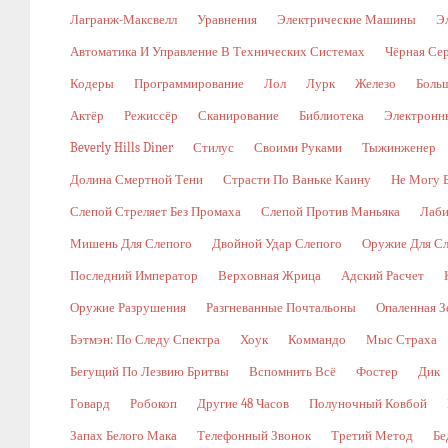
Лагранж-Максвелл
Уравнения
Электрические Машины
Э
Автоматика И Управление В Технических Системах
Чёрная Се
Кодеры
Программирование
Лол
Лурк
Железо
Боль
Актёр
Режиссёр
Сканирование
Библиотека
Электронн
Beverly Hills Diner
Стилус
Своими Руками
Тыжинженер
Долина Смертной Тени
Страсти По Ваньке Каину
Не Могу 
Слепой Стреляет Без Промаха
Слепой Против Маньяка
Лаби
Мишень Для Слепого
Двойной Удар Слепого
Оружие Для Сл
Последний Император
Верховная Жрица
Адский Расчет
Оружие Разрушения
Разгневанные Почтальоны
Опаленная З
Бэтмэн: По Следу Спектра
Хоук
Коммандо
Мыс Страха
Бегущий По Лезвию Бритвы
Вспомнить Всё
Фостер
Дик
Говард
Робокоп
Другие 48 Часов
Полуночный Ковбой
Запах Белого Мака
Телефонный Звонок
Третий Метод
Бе