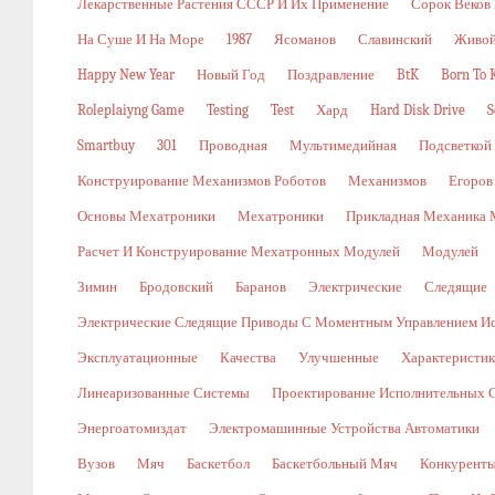
Лекарственные Растения СССР И Их Применение
Сорок Веков
На Суше И На Море
1987
Ясоманов
Славинский
Живой
Happy New Year
Новый Год
Поздравление
BtK
Born To K
Roleplaiyng Game
Testing
Test
Хард
Hard Disk Drive
S
Smartbuy
301
Проводная
Мультимедийная
Подсветкой
Конструирование Механизмов Роботов
Механизмов
Егоров
Основы Мехатроники
Мехатроники
Прикладная Механика 
Расчет И Конструирование Мехатронных Модулей
Модулей
Зимин
Бродовский
Баранов
Электрические
Следящие
Электрические Следящие Приводы С Моментным Управлением И
Эксплуатационные
Качества
Улучшенные
Характеристи
Линеаризованные Системы
Проектирование Исполнительных 
Энергоатомиздат
Электромашинные Устройства Автоматики
Вузов
Мяч
Баскетбол
Баскетбольный Мяч
Конкурент