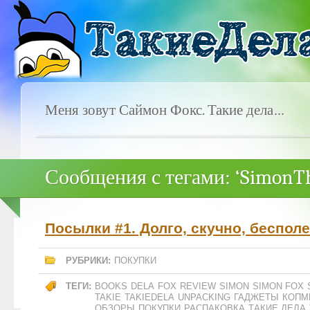
Меня зовут Саймон Фокс. Такие дела…
Сообщения с тегами: ‘SimonT
Посылки #1. Долго, скучно, беспол
РУБРИКИ:
ПОКУПКИ
ТЕГИ:
BOOKS
DELA
FOX
REVIEW
SIMON
SIMON FOX
TAKIE
TAKIEDELA
UNPACKING
ГАДЖЕТЫ
КОПМ
ОБЗОРЫ
ПОКУПКИ
РАСПАКОВКА
ТАКИЕ ДЕЛА