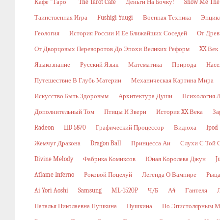
Кафе "Таро"
The Tarot Cafe
Деньги На Бочку!
Show Me The
Таинственная Игра
Fushigi Yuugi
Военная Техника
Энцикл
Геология
История России И Ее Ближайших Соседей
От Древ
От Дворцовых Переворотов До Эпохи Великих Реформ
XX Век
Языкознание
Русский Язык
Математика
Природа
Насе
Путешествие В Глубь Материи
Механическая Картина Мира
Искусство Быть Здоровым
Архитектура Души
Психология 
Дополнительный Том
Птицы И Звери
История XX Века
За
Radeon
HD 5870
Графический Процессор
Видюха
Ipod
Жемчуг Дракона
Dragon Ball
Принцесса Аи
Слухи С Той 
Divine Melody
Фабрика Комиксов
Юная Королева Джун
J
Aflame Inferno
Роковой Поцелуй
Легенда О Вампире
Рыца
Ai Yori Aoshi
Samsung
ML-1520P
Ч/б
А4
Гантеля
Наталья Николаевна Пушкина
Пушкина
По Эпистолярным М