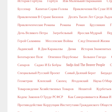
История Горбуна
Горбун
Или Маленький Парижанин
Стр
Буссенар
Капитан Сорви-Голова
Приключения На Суше И Н
Приключения В Стране Бизонов
Десять Тысяч Лет Среди Льдо
Приключенческие Романы
Романы
Роман
Брусникин
Г
Дочь Великого Петра
Загребельный
Ярослав Мудрый
Пе
Герой Саламина
Мессенские Войны
След Огненной Жизни
Ладинский
В Дни Каракаллы
Дюма
История Знаменитых
Богатырское Поле
Огненное Порубежье
Большое Гнездо
Сапаров
Саджо И Ее Бобры
Sadjo And The Beaver People
С
Специальный Русский Проект
Самый Далекий Берег
Багдадс
Геометрия
Клопский
Скопец
Ягодовский
Наука О Мир
Товароведение Хозяйственных Товаров
Нешитой
Курбетьев
Кодекс Законов О Труде РСФСР
Как Саморазвивается Живая И
Противодействие Коррупции Институтами Гражданского Общест