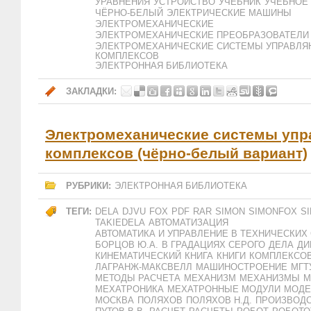
УРАВНЕНИЯ
УСТРОЙСТВО
УЧЕБНИК
УЧЕБНОЕ
ЧЁРНО-БЕЛЫЙ
ЭЛЕКТРИЧЕСКИЕ МАШИНЫ
ЭЛЕКТРОМЕХАНИЧЕСКИЕ
ЭЛЕКТРОМЕХАНИЧЕСКИЕ ПРЕОБРАЗОВАТЕЛИ
ЭЛЕКТРОМЕХАНИЧЕСКИЕ СИСТЕМЫ УПРАВЛ
КОМПЛЕКСОВ
ЭЛЕКТРОННАЯ БИБЛИОТЕКА
ЗАКЛАДКИ:
Электромеханические системы уп
комплексов (чёрно-белый вариант)
РУБРИКИ:
ЭЛЕКТРОННАЯ БИБЛИОТЕКА
ТЕГИ:
DELA
DJVU
FOX
PDF
RAR
SIMON
SIMONFOX
S
TAKIEDELA
АВТОМАТИЗАЦИЯ
АВТОМАТИКА И УПРАВЛЕНИЕ В ТЕХНИЧЕСКИХ
БОРЦОВ Ю.А.
В ГРАДАЦИЯХ СЕРОГО
ДЕЛА
ДИ
КИНЕМАТИЧЕСКИЙ
КНИГА
КНИГИ
КОМПЛЕКСО
ЛАГРАНЖ-МАКСВЕЛЛ
МАШИНОСТРОЕНИЕ
МГТ
МЕТОДЫ РАСЧЕТА
МЕХАНИЗМ
МЕХАНИЗМЫ
М
МЕХАТРОНИКА
МЕХАТРОННЫЕ МОДУЛИ
МОДЕ
МОСКВА
ПОЛЯХОВ
ПОЛЯХОВ Н.Д.
ПРОИЗВОД