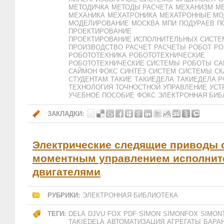
МЕТОДИЧКА
МЕТОДЫ РАСЧЕТА
МЕХАНИЗМ
М
МЕХАНИКА
МЕХАТРОНИКА
МЕХАТРОННЫЕ МО
МОДЕЛИРОВАНИЕ
МОСКВА
МПИ
ПОДУРАЕВ
П
ПРОЕКТИРОВАНИЕ
ПРОЕКТИРОВАНИЕ ИСПОЛНИТЕЛЬНЫХ СИСТЕ
ПРОИЗВОДСТВО
РАСЧЕТ
РАСЧЕТЫ
РОБОТ
РО
РОБОТОТЕХНИКА
РОБОТОТЕХНИЧЕСКИЕ
РОБОТОТЕХНИЧЕСКИЕ СИСТЕМЫ
РОБОТЫ
СА
САЙМОН ФОКС
СИНТЕЗ
СИСТЕМ
СИСТЕМЫ
СК
СТУДЕНТАМ
ТАКИЕ
ТАКИЕДЕЛА
ТАКИЕДЕЛА.Р
ТЕХНОЛОГИЯ
ТОЧНОСТНОЙ
УПРАВЛЕНИЕ
УСТ
УЧЕБНОЕ ПОСОБИЕ
ФОКС
ЭЛЕКТРОННАЯ БИБ
ЗАКЛАДКИ:
Электрические следящие приводы 
моментным управлением исполни
двигателями
РУБРИКИ:
ЭЛЕКТРОННАЯ БИБЛИОТЕКА
ТЕГИ:
DELA
DJVU
FOX
PDF
SIMON
SIMONFOX
SIMON
TAKIEDELA
АВТОМАТИЗАЦИЯ
АГРЕГАТЫ
БАРА