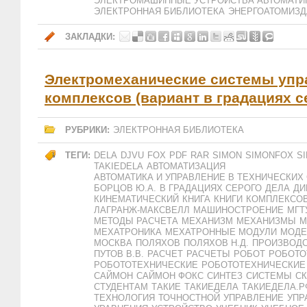
ЭЛЕКТРОМАШИННЫЕ УСТРОЙСТВА АВТОМАТИ
ЭЛЕКТРОННАЯ БИБЛИОТЕКА
ЭНЕРГОАТОМИЗД
ЗАКЛАДКИ:
Электромеханические системы уп
комплексов (вариант в градациях с
РУБРИКИ:
ЭЛЕКТРОННАЯ БИБЛИОТЕКА
ТЕГИ:
DELA
DJVU
FOX
PDF
RAR
SIMON
SIMONFOX
S
TAKIEDELA
АВТОМАТИЗАЦИЯ
АВТОМАТИКА И УПРАВЛЕНИЕ В ТЕХНИЧЕСКИХ
БОРЦОВ Ю.А.
В ГРАДАЦИЯХ СЕРОГО
ДЕЛА
ДИ
КИНЕМАТИЧЕСКИЙ
КНИГА
КНИГИ
КОМПЛЕКСО
ЛАГРАНЖ-МАКСВЕЛЛ
МАШИНОСТРОЕНИЕ
МГТ
МЕТОДЫ РАСЧЕТА
МЕХАНИЗМ
МЕХАНИЗМЫ
М
МЕХАТРОНИКА
МЕХАТРОННЫЕ МОДУЛИ
МОДЕ
МОСКВА
ПОЛЯХОВ
ПОЛЯХОВ Н.Д.
ПРОИЗВОД
ПУТОВ В.В.
РАСЧЕТ
РАСЧЕТЫ
РОБОТ
РОБОТО
РОБОТОТЕХНИЧЕСКИЕ
РОБОТОТЕХНИЧЕСКИЕ
САЙМОН
САЙМОН ФОКС
СИНТЕЗ
СИСТЕМЫ
СК
СТУДЕНТАМ
ТАКИЕ
ТАКИЕДЕЛА
ТАКИЕДЕЛА.Р
ТЕХНОЛОГИЯ
ТОЧНОСТНОЙ
УПРАВЛЕНИЕ
УПР