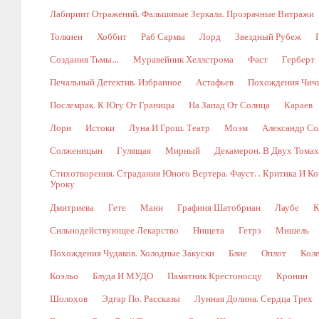
Лабиринт Отражений. Фальшивые Зеркала. Прозрачные Витражи
Толкиен
Хоббит
Раб Сармы
Лорд
Звездный Рубеж
Создания Тьмы…
Муравейник Хеллстрома
Фаст
Герберт
Печальный Детектив. Избранное
Астафьев
Похождения Чич
Послемрак. К Югу От Границы
На Запад От Солнца
Караев
Лори
Истоки
Луна И Грош. Театр
Моэм
Александр Со
Солженицын
Гулящая
Мирный
Декамерон. В Двух Томах.
Стихотворения. Страдания Юного Вертера. Фауст. . Критика И 
Уроку
Дмитриева
Гете
Манн
Графиня Шатобриан
Лаубе
К
Сильнодействующее Лекарство
Нищета
Гетрэ
Мишель
Похождения Чудаков. Холодные Закуски
Блие
Оплот
Коле
Коэльо
Блуда И МУДО
Памятник Крестоносцу
Кронин
Шолохов
Эдгар По. Рассказы
Лунная Долина. Сердца Трех