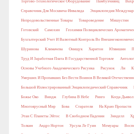
Торгово-Технологическое Оборудование
Памбухчиянц
Вахр
Справочник Для Москвича-Инвалида
Энциклопедия Междунаро
Непродовольственные Товары
Товароведение
Мишустин
Готовский
Самохин
Геохимия Полициклических Ароматичес
Бухгалтерский Учет И Валютный Контроль Во Внешнеэкономичес
Шуринова
Климачева
Онищук
Харитон
Юзвишин
П
Труд И Заработная Плата В Государственной Торговле
Антолог
Основы Учебного Академического Рисунка
Рисунок
Ли
К
Умерших И Пропавших Без Вести Воинов В Великой Отечественной В
Большой Иллюстрированный Энциклопедический Справочник
Божье Око
Виндж
Глубина В Небе
Ринго
Когда Дьявол
Многоярусный Мир
Бова
Старатели
На Краю Пропасти
Этан С Планеты Эйтос
В Свободном Падении
Зинделл
Х
Толкин
Андрэ Нортон
Урсула Ле Гуин
Мемуары
Восп