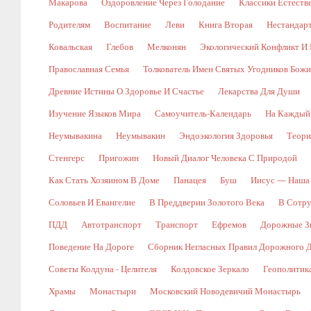
Макарова
Оздоровление Через Голодание
Классики Естест
Родителям
Воспитание
Леви
Книга Вторая
Нестандар
Ковальская
Глебов
Мелконян
Экологический Конфликт И 
Православная Семья
Толкователь Имен Святых Угодников Бож
Древние Истины О Здоровье И Счастье
Лекарства Для Души
Изучение Языков Мира
Самоучитель-Календарь
На Каждый
Неумывакина
Неумывакин
Эндоэкология Здоровья
Теори
Стенгерс
Пригожин
Новый Диалог Человека С Природой
Как Стать Хозяином В Доме
Панацея
Буш
Иисус — Наша
Соловьев И Евангелие
В Преддверии Золотого Века
В Сотр
ПДД
Автотранспорт
Транспорт
Ефремов
Дорожные Зн
Поведение На Дороге
Сборник Негласных Правил Дорожного 
Советы Колдуна - Целителя
Колдовское Зеркало
Геополитик
Храмы
Монастыри
Московский Новодевичий Монастырь