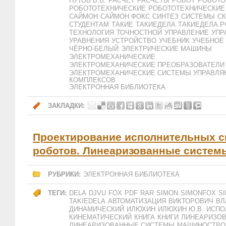
ПУТОВ В.В.
РАСЧЕТ
РАСЧЕТЫ
РОБОТ
РОБОТО
РОБОТОТЕХНИЧЕСКИЕ
РОБОТОТЕХНИЧЕСКИЕ
САЙМОН
САЙМОН ФОКС
СИНТЕЗ
СИСТЕМЫ
СК
СТУДЕНТАМ
ТАКИЕ
ТАКИЕДЕЛА
ТАКИЕДЕЛА.Р
ТЕХНОЛОГИЯ
ТОЧНОСТНОЙ
УПРАВЛЕНИЕ
УПР
УРАВНЕНИЯ
УСТРОЙСТВО
УЧЕБНИК
УЧЕБНОЕ
ЧЁРНО-БЕЛЫЙ
ЭЛЕКТРИЧЕСКИЕ МАШИНЫ
ЭЛЕКТРОМЕХАНИЧЕСКИЕ
ЭЛЕКТРОМЕХАНИЧЕСКИЕ ПРЕОБРАЗОВАТЕЛИ
ЭЛЕКТРОМЕХАНИЧЕСКИЕ СИСТЕМЫ УПРАВЛ
КОМПЛЕКСОВ
ЭЛЕКТРОННАЯ БИБЛИОТЕКА
ЗАКЛАДКИ:
Проектирование исполнительных с
роботов. Линеаризованные систем
РУБРИКИ:
ЭЛЕКТРОННАЯ БИБЛИОТЕКА
ТЕГИ:
DELA
DJVU
FOX
PDF
RAR
SIMON
SIMONFOX
S
TAKIEDELA
АВТОМАТИЗАЦИЯ
ВИКТОРОВИЧ
ВЛ
ДИНАМИЧЕСКИЙ
ИЛЮХИН
ИЛЮХИН Ю.В.
ИСПО
КИНЕМАТИЧЕСКИЙ
КНИГА
КНИГИ
ЛИНЕАРИЗО
ЛИНЕАРИЗОВАННЫЕ СИСТЕМЫ
МАШИНОСТРО