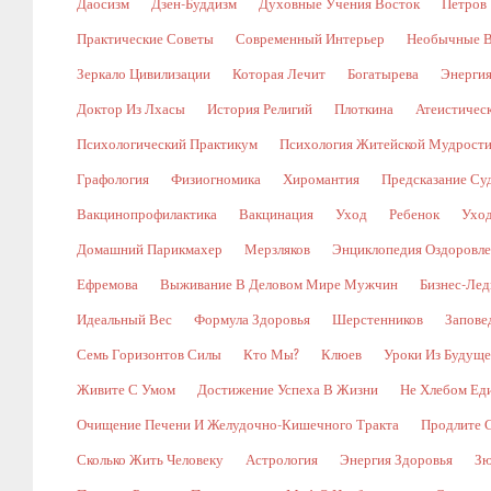
Даосизм
Дзен-Буддизм
Духовные Учения Восток
Петров
Практические Советы
Современный Интерьер
Необычные В
Зеркало Цивилизации
Которая Лечит
Богатырева
Энергия
Доктор Из Лхасы
История Религий
Плоткина
Атеистическ
Психологический Практикум
Психология Житейской Мудрост
Графология
Физиогномика
Хиромантия
Предсказание Су
Вакцинопрофилактика
Вакцинация
Уход
Ребенок
Уход
Домашний Парикмахер
Мерзляков
Энциклопедия Оздоровл
Ефремова
Выживание В Деловом Мире Мужчин
Бизнес-Лед
Идеальный Вес
Формула Здоровья
Шерстенников
Запове
Семь Горизонтов Силы
Кто Мы?
Клюев
Уроки Из Будуще
Живите С Умом
Достижение Успеха В Жизни
Не Хлебом Ед
Очищение Печени И Желудочно-Кишечного Тракта
Продлите 
Сколько Жить Человеку
Астрология
Энергия Здоровья
Зю