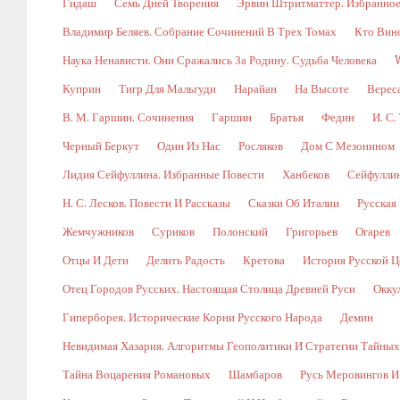
Гидаш
Семь Дней Творения
Эрвин Штритматтер. Избранно
Владимир Беляев. Собрание Сочинений В Трех Томах
Кто Вин
Наука Ненависти. Они Сражались За Родину. Судьба Человека
Куприн
Тигр Для Мальгуди
Нарайан
На Высоте
Верес
В. М. Гаршин. Сочинения
Гаршин
Братья
Федин
И. С.
Черный Беркут
Один Из Нас
Росляков
Дом С Мезонином
Лидия Сейфуллина. Избранные Повести
Ханбеков
Сейфулли
Н. С. Лесков. Повести И Рассказы
Сказки Об Италии
Русская
Жемчужников
Суриков
Полонский
Григорьев
Огарев
Отцы И Дети
Делить Радость
Кретова
История Русской Ц
Отец Городов Русских. Настоящая Столица Древней Руси
Окку
Гиперборея. Исторические Корни Русского Народа
Демин
Невидимая Хазария. Алгоритмы Геополитики И Стратегии Тайны
Тайна Воцарения Романовых
Шамбаров
Русь Меровингов И