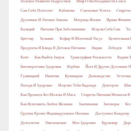
Половое Развитие Подростков
Миф О Необходимости Секса
Сам Себе Психолог
Кабанова
Слагаемые Успеха
Секреты
Духовные И Личные Законы
Матрица Жизни
Ирина Филипп
Кальций
Питание При Заболеваниях
Исцели Себя Сам
То
Циттлау
Хельмис
Кефир И Яблочный Уксус
Целительная 
Продукты И Блюда В Детском Питании
Лидин
Лебедев
М
Кент
Как Выйти Замуж
Трансерфинг Реальности
Вадим З
Биоэнергетика Здоровья
Вербин
Йога И Другие Духовные П
Гумницкий
Напитки
Кулинария
Домоводство
Эстетик
Погода И Здоровье
Исцелит Тебя Надежда
Докторов
Шам
Как Прожить Без Молока И Мяса
Секреты Питания Монахов В
Как Исполнить Любое Желание
Заклинания
Заговоры
Кол
Группы Крови: Индивидуальное Питание
Доступное Каждому
Долголетие
Омоложение
Мое Здоровье
Круковер
Доро