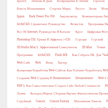
Бронте
Любовь И Дым
Возвращение К Любви
Горохов
Власть Мошенников
Стертые Миры
Рассел
Бегли
Мон
Ippon
Back Power Pro 700
Аккумулятор
Компьютерная Ли
ArchiCAD. Справочное Руководство
Фелистов
Программы На
Все Об Internet. Руководство И Каталог
Крол
Цифровая Фото
Photoshop CS2. Трюки И Эффекты (+CD)
Гурская
Гурский
3D Studio Max 5. Эффективный Самоучитель
3D Max
Тёмин
Программы
ArchiCAD
Flash MX
Как Собрать ПК. Для "ча
Web-Сайт
Web
Венц
Хаузер
Концепция Разработки Web-Сайтов. Как Успешно Разработать W
Создание Web-Страниц В Dreamweaver
Dreamweaver
Web-С
PHP 5. Как Самостоятельно Создать Сайт Любой Сложности
PH
Лукин
Колодец Миров. Сборник Научно-Фантастически Произ
Струйный
Comics
Comics Factory
Магазинчик Ужасов
P