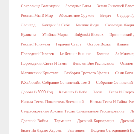
Сокровища Валькирии
Звездные Раны
Земля Сияющей Влас
Россия: Мы И Мир
Абсолютное Оружие
Ведич
Сердце Г
Леонард
Каждый За Себя
Близкие Люди
Созвездие Жадн
Куликова
Убойная Марка
Bulgarski Bloczek
Иронический 
Россия: Толкучка
Горячий Старт
Остров Волка
Дышев
Последний Человек
Le Dernier Homme
Бланшо
За Миллиа
Порождения Света И Тьмы
Демоны Вне Расписания
Осипов
Магический Кристалл
Разборки Третьего Уровня
Сами Боги
Р.Хайнлайн. Собрание Сочинений. Том 3
Собрание Сочинений В
Дорога В 3000 Год
Камешек В Небе
Тесла
Тесла И Сверх
Никола Тесла. Повелитель Вселенной
Никола Тесла И Тайна Фи
Сверхсекретные Архивы Теслы. Специальное Расследование
Л
Древний. Война
Тармашев
Древний. Корпорация
Древний
Билет На Ладью Харона
Звягинцев
Полдень Сегодняшней Н