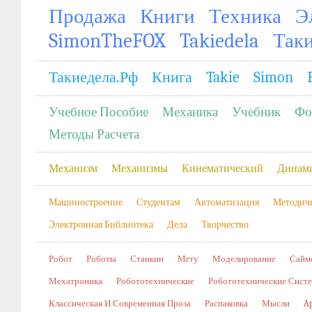
Продажа
Книги
Техника
Э
SimonTheFOX
Takiedela
Так
Такиедела.рф
Книга
Takie
Simon
Учебное Пособие
Механика
Учебник
Фо
Методы Расчета
Механизм
Механизмы
Кинематический
Динам
Машиностроение
Студентам
Автоматизация
Методич
Электронная Библиотека
Дела
Творчество
Робот
Роботы
Станкин
Мгту
Моделирование
Сайм
Мехатроника
Робототехнические
Робототехнические Сист
Классическая И Современная Проза
Распаковка
Мысли
A