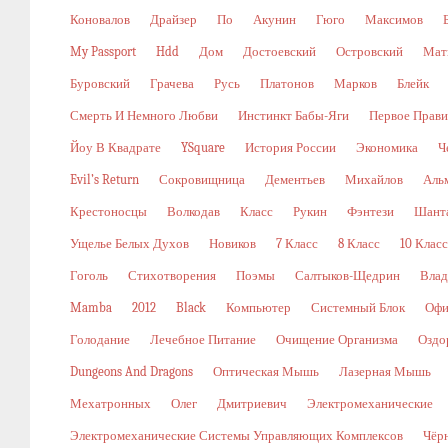
Коновалов
Драйзер
По
Акунин
Гюго
Максимов
My Passport
Hdd
Дом
Достоевский
Островский
Мат
Буровский
Грачева
Русь
Платонов
Марков
Блейк
Смерть И Немного Любви
Инстинкт Бабы-Яги
Первое Прави
Йоу В Квадрате
YSquare
История России
Экономика
Ч
Evil’s Return
Сокровищница
Дементьев
Михайлов
Аль
Крестоносцы
Волкодав
Класс
Рукин
Фэнтези
Шант
Ущелье Белых Духов
Новиков
7 Класс
8 Класс
10 Класс
Гоголь
Стихотворения
Поэмы
Салтыков-Щедрин
Влад
Mamba
2012
Black
Компьютер
Системный Блок
Офи
Голодание
Лечебное Питание
Очищение Организма
Оздо
Dungeons And Dragons
Оптическая Мышь
Лазерная Мышь
Мехатронных
Олег
Дмитриевич
Электромеханические
Электромеханические Системы Управляющих Комплексов
Чёр