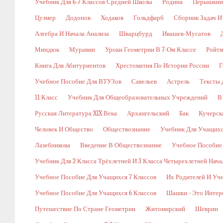
Учебник Для 6-7 Классов Средней Школы
Родина
Перышкин
Цузмер
Додонов
Ходаков
Гольдфарб
Сборник Задач И
Алгебра И Начала Анализа
Шварцбурд
Ивашев-Мусатов
Миндюк
Муравин
Уроки Геометрии В 7-Ом Классе
Ройт
Книга Для Абитуриентов
Хрестоматия По Истории России
Г
Учебное Пособие Для ВТУЗов
Савельев
Астрель
Тексты 
11 Класс
Учебник Для Общеобразовательных Учреждений
В
Русская Литература XIX Века
Архангельский
Бак
Кучерск
Человек И Общество
Обществознание
Учебник Для Учащихс
Лазебникова
Введение В Обществознание
Учебное Пособие
Учебник Для 2 Класса Трёхлетней И 3 Класса Четырехлетней Нач
Учебное Пособие Для Учащихся 7 Классов
Их Родителей И Уч
Учебное Пособие Для Учащихся 6 Классов
Шашки - Это Интер
Путешествие По Стране Геометрии
Житомирский
Шеврин