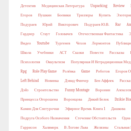
Детектив
Медицинская Литература
Unpacking
Review
Егоров
Пушкин
Боевики
Триллеры
Купить
Эзотери
Подураев
Юрий
Викторович
Подураев Ю.В.
Rar
Am
Гарднер
Стаут
Головачев
Отечественная Фантастика
Видео
Youtube
Тургенев
Чехов
Лермонтов
Публици
Школа
Учебники
АСТ
Сказки
Повести
Рассказы
Психология
Оккультизм
Популярная И Нетрадиционная Мед
Rpg
Role Play Game
Ролёвка
Game
Роботов
Егоров О
Left Behind
Новинка
Дэвид Финчер
Бен Аффлек
Расска
Дэйз
Строительство
Funny Montage
Воронин
Алексеев
Принцесса Огорошена
Воронцова
Дикий Белок
Dzikie Bi
Камин Для Снегурочки
Эфирное Время. Книга 1
Дашкова
Подруга Особого Назначения
Стечение Обстоятельств
Одна
Гаррисон
Халвмерк
В Логове Льва
Желязны
Стальная