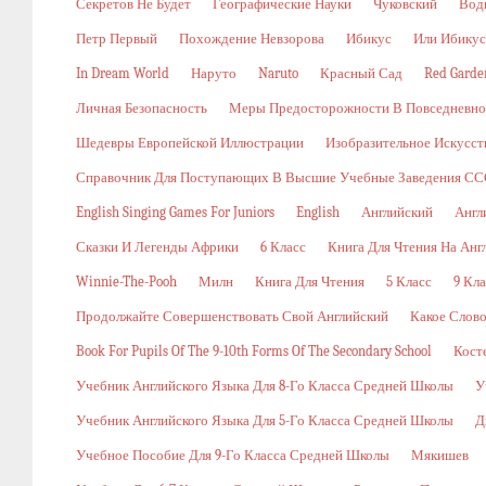
Секретов Не Будет
Географические Науки
Чуковский
Вод
Петр Первый
Похождение Невзорова
Ибикус
Или Ибикус
In Dream World
Наруто
Naruto
Красный Сад
Red Garde
Личная Безопасность
Меры Предосторожности В Повседневн
Шедевры Европейской Иллюстрации
Изобразительное Искусст
Справочник Для Поступающих В Высшие Учебные Заведения ССС
English Singing Games For Juniors
English
Английский
Англ
Сказки И Легенды Африки
6 Класс
Книга Для Чтения На Анг
Winnie-The-Pooh
Милн
Книга Для Чтения
5 Класс
9 Кла
Продолжайте Совершенствовать Свой Английский
Какое Слов
Book For Pupils Of The 9-10th Forms Of The Secondary School
Кост
Учебник Английского Языка Для 8-Го Класса Средней Школы
У
Учебник Английского Языка Для 5-Го Класса Средней Школы
Д
Учебное Пособие Для 9-Го Класса Средней Школы
Мякишев