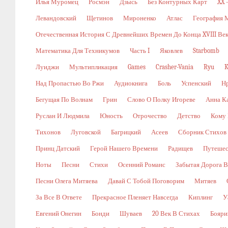
Илья Муромец
Росмэн
Дзысь
Без Контурных Карт
XX 
Левандовский
Щетинов
Мироненко
Атлас
География 
Отечественная История С Древнейших Времен До Конца XVIII Ве
Математика Для Техникумов
Часть I
Яковлев
Starbomb
Луиджи
Мультипликация
Games
Crasher-Vania
Ryu
K
Над Пропастью Во Ржи
Аудиокнига
Боль
Успенский
Н
Бегущая По Волнам
Грин
Слово О Полку Игореве
Анна К
Руслан И Людмила
Юность
Отрочество
Детство
Кому 
Тихонов
Луговской
Багрицкий
Асеев
Сборник Стихов
Принц Датский
Герой Нашего Времени
Радищев
Путешес
Ноты
Песни
Стихи
Осенний Романс
Забытая Дорога В
Песни Олега Митяева
Давай С Тобой Поговорим
Митяев
За Все В Ответе
Прекрасное Пленяет Навсегда
Киплинг
У
Евгений Онегин
Бонди
Шуваев
20 Век В Стихах
Бояри