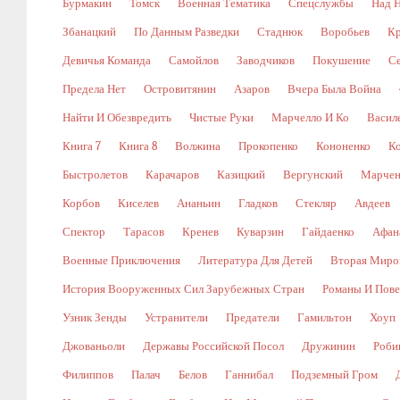
Бурмакин
Томск
Военная Тематика
Спецслужбы
Над 
Збанацкий
По Данным Разведки
Стаднюк
Воробьев
Кр
Девичья Команда
Самойлов
Заводчиков
Покушение
С
Предела Нет
Островитянин
Азаров
Вчера Была Война
Найти И Обезвредить
Чистые Руки
Марчелло И Ко
Васил
Книга 7
Книга 8
Волжина
Прокопенко
Кононенко
К
Быстролетов
Карачаров
Казицкий
Вергунский
Марчен
Корбов
Киселев
Ананьин
Гладков
Стекляр
Авдеев
Спектор
Тарасов
Кренев
Куварзин
Гайдаенко
Афан
Военные Приключения
Литература Для Детей
Вторая Миро
История Вооруженных Сил Зарубежных Стран
Романы И Пове
Узник Зенды
Устранители
Предатели
Гамильтон
Хоуп
Джованьоли
Державы Российской Посол
Дружинин
Роби
Филиппов
Палач
Белов
Ганнибал
Подземный Гром