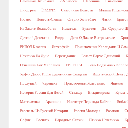
Семейная Экономика
7-8 Классы
Шелепина
Симоненко
Линдгрен
Lindgren
Сказочные Повести
Малыш И Карлсо
Нюанс
Повесть-Сказка
Старик Хоттабыч
Лагин
Братс
На Закате Волшебства
Искатель
Булычев
Для Среднего Ш
Детский Детектив
Родда
Дело О Джеке-Вытрясателе
Хро
РИПОЛ Классик
Интерфейс
Приключения Карандаша И Сам
Незнайка На Луне
Переиздание
Белеет Парус Одинокий
К
Огненный Бог Марранов
ГРЭГОРИ
Семь Подземных Корол
Урфин Джюс И Его Деревянные Солдаты
Издательский Центр 
Послушай
Черепаха!
Приключения Животных
Ященко
История России Для Детей
Сталкер
Владимирова
Куклач
Маттелмяки
Арапович
Институт Перевода Библии
Библе
Рассказы Из Русской Истории
Россия Молодая
Розанов
С
София
Босилек
Народные Сказки
Птичка-Невеличка
К