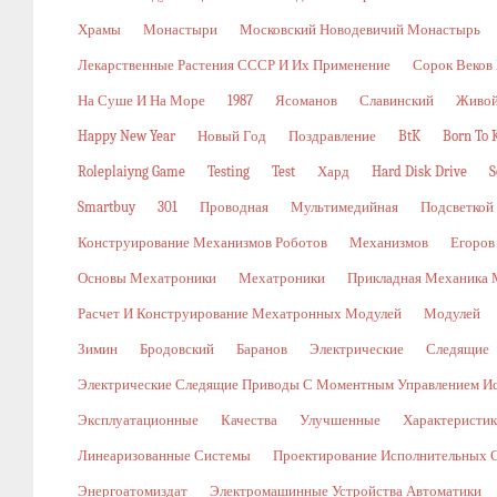
Храмы
Монастыри
Московский Новодевичий Монастырь
Лекарственные Растения СССР И Их Применение
Сорок Веков
На Суше И На Море
1987
Ясоманов
Славинский
Живой
Happy New Year
Новый Год
Поздравление
BtK
Born To K
Roleplaiyng Game
Testing
Test
Хард
Hard Disk Drive
S
Smartbuy
301
Проводная
Мультимедийная
Подсветкой
Конструирование Механизмов Роботов
Механизмов
Егоров
Основы Мехатроники
Мехатроники
Прикладная Механика 
Расчет И Конструирование Мехатронных Модулей
Модулей
Зимин
Бродовский
Баранов
Электрические
Следящие
Электрические Следящие Приводы С Моментным Управлением И
Эксплуатационные
Качества
Улучшенные
Характеристи
Линеаризованные Системы
Проектирование Исполнительных 
Энергоатомиздат
Электромашинные Устройства Автоматики