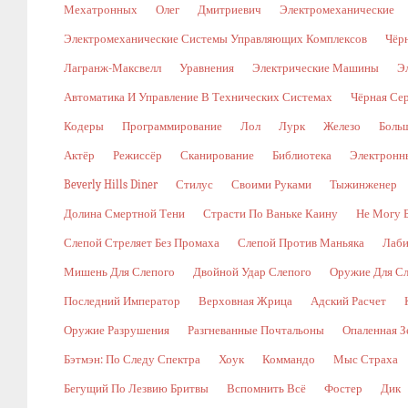
Мехатронных
Олег
Дмитриевич
Электромеханические
Электромеханические Системы Управляющих Комплексов
Чёр
Лагранж-Максвелл
Уравнения
Электрические Машины
Э
Автоматика И Управление В Технических Системах
Чёрная Се
Кодеры
Программирование
Лол
Лурк
Железо
Боль
Актёр
Режиссёр
Сканирование
Библиотека
Электронн
Beverly Hills Diner
Стилус
Своими Руками
Тыжинженер
Долина Смертной Тени
Страсти По Ваньке Каину
Не Могу 
Слепой Стреляет Без Промаха
Слепой Против Маньяка
Лаби
Мишень Для Слепого
Двойной Удар Слепого
Оружие Для Сл
Последний Император
Верховная Жрица
Адский Расчет
Оружие Разрушения
Разгневанные Почтальоны
Опаленная З
Бэтмэн: По Следу Спектра
Хоук
Коммандо
Мыс Страха
Бегущий По Лезвию Бритвы
Вспомнить Всё
Фостер
Дик