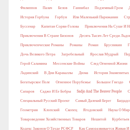
Филиппов
Палач
Белов
Ганнибал
Подземный Гром
История Горбуна
Горбун
Или Маленький Парижанин
Стр
Буссенар
Капитан Сорви-Голова
Приключения На Суше И Н
Приключения В Стране Бизонов
Десять Тысяч Лет Среди Льдо
Приключенческие Романы
Романы
Роман
Брусникин
Г
Дочь Великого Петра
Загребельный
Ярослав Мудрый
Пе
Герой Саламина
Мессенские Войны
След Огненной Жизни
Ладинский
В Дни Каракаллы
Дюма
История Знаменитых
Богатырское Поле
Огненное Порубежье
Большое Гнездо
Сапаров
Саджо И Ее Бобры
Sadjo And The Beaver People
С
Специальный Русский Проект
Самый Далекий Берег
Багдадс
Геометрия
Клопский
Скопец
Ягодовский
Наука О Мир
Товароведение Хозяйственных Товаров
Нешитой
Курбетьев
Кодекс Законов О Труде РСФСР
Как Саморазвивается Живая И