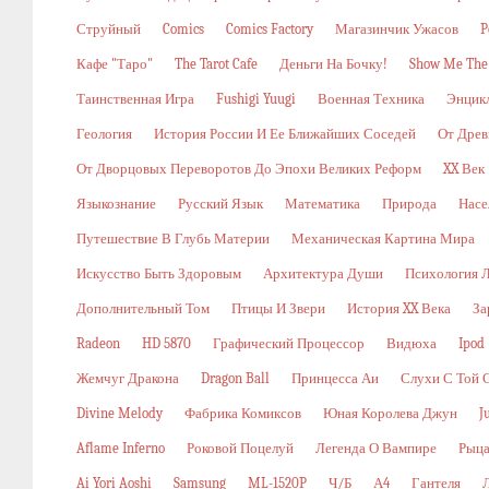
Струйный
Comics
Comics Factory
Магазинчик Ужасов
P
Кафе "Таро"
The Tarot Cafe
Деньги На Бочку!
Show Me The
Таинственная Игра
Fushigi Yuugi
Военная Техника
Энцикл
Геология
История России И Ее Ближайших Соседей
От Древ
От Дворцовых Переворотов До Эпохи Великих Реформ
XX Век
Языкознание
Русский Язык
Математика
Природа
Насе
Путешествие В Глубь Материи
Механическая Картина Мира
Искусство Быть Здоровым
Архитектура Души
Психология 
Дополнительный Том
Птицы И Звери
История XX Века
За
Radeon
HD 5870
Графический Процессор
Видюха
Ipod
Жемчуг Дракона
Dragon Ball
Принцесса Аи
Слухи С Той 
Divine Melody
Фабрика Комиксов
Юная Королева Джун
J
Aflame Inferno
Роковой Поцелуй
Легенда О Вампире
Рыца
Ai Yori Aoshi
Samsung
ML-1520P
Ч/б
А4
Гантеля