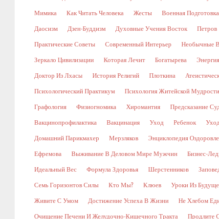
Мимика
Как Читать Человека
Жесты
Военная Подготовка
Даосизм
Дзен-Буддизм
Духовные Учения Восток
Петров
Практические Советы
Современный Интерьер
Необычные В
Зеркало Цивилизации
Которая Лечит
Богатырева
Энергия
Доктор Из Лхасы
История Религий
Плоткина
Атеистическ
Психологический Практикум
Психология Житейской Мудрост
Графология
Физиогномика
Хиромантия
Предсказание Су
Вакцинопрофилактика
Вакцинация
Уход
Ребенок
Уход
Домашний Парикмахер
Мерзляков
Энциклопедия Оздоровл
Ефремова
Выживание В Деловом Мире Мужчин
Бизнес-Лед
Идеальный Вес
Формула Здоровья
Шерстенников
Запове
Семь Горизонтов Силы
Кто Мы?
Клюев
Уроки Из Будуще
Живите С Умом
Достижение Успеха В Жизни
Не Хлебом Ед
Очищение Печени И Желудочно-Кишечного Тракта
Продлите 