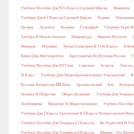
Учебное Пособие Для 9-Го Класса Средней Школы
Мякишев
Учебник Для 6-7 Классов Средней Школы
Родина
Перышкин
Цузмер
Додонов
Ходаков
Гольдфарб
Сборник Задач И
Алгебра И Начала Анализа
Шварцбурд
Ивашев-Мусатов
Миндюк
Муравин
Уроки Геометрии В 7-Ом Классе
Ройт
Книга Для Абитуриентов
Хрестоматия По Истории России
Г
Учебное Пособие Для ВТУЗов
Савельев
Астрель
Тексты 
11 Класс
Учебник Для Общеобразовательных Учреждений
В
Русская Литература XIX Века
Архангельский
Бак
Кучерск
Человек И Общество
Обществознание
Учебник Для Учащихс
Лазебникова
Введение В Обществознание
Учебное Пособие
Учебник Для 2 Класса Трёхлетней И 3 Класса Четырехлетней Нач
Учебное Пособие Для Учащихся 7 Классов
Их Родителей И Уч
Учебное Пособие Для Учащихся 6 Классов
Шашки - Это Интер