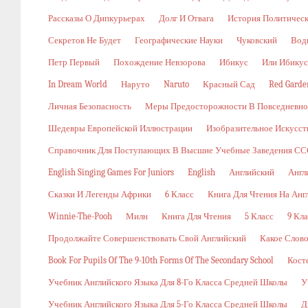
Рассказы О Дипкурьерах
Долг И Отвага
История Политичес
Секретов Не Будет
Географические Науки
Чуковский
Вод
Петр Первый
Похождение Невзорова
Ибикус
Или Ибикус
In Dream World
Наруто
Naruto
Красный Сад
Red Garde
Личная Безопасность
Меры Предосторожности В Повседневн
Шедевры Европейской Иллюстрации
Изобразительное Искусст
Справочник Для Поступающих В Высшие Учебные Заведения ССС
English Singing Games For Juniors
English
Английский
Англ
Сказки И Легенды Африки
6 Класс
Книга Для Чтения На Анг
Winnie-The-Pooh
Милн
Книга Для Чтения
5 Класс
9 Кла
Продолжайте Совершенствовать Свой Английский
Какое Слов
Book For Pupils Of The 9-10th Forms Of The Secondary School
Кост
Учебник Английского Языка Для 8-Го Класса Средней Школы
У
Учебник Английского Языка Для 5-Го Класса Средней Школы
Д