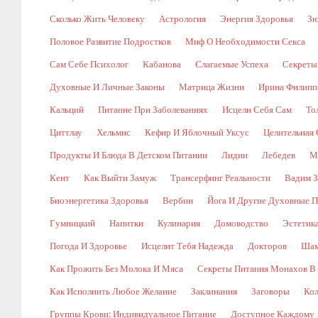
Сколько Жить Человеку
Астрология
Энергия Здоровья
Зю
Половое Развитие Подростков
Миф О Необходимости Секса
Сам Себе Психолог
Кабанова
Слагаемые Успеха
Секреты
Духовные И Личные Законы
Матрица Жизни
Ирина Филипп
Кальций
Питание При Заболеваниях
Исцели Себя Сам
То
Циттлау
Хельмис
Кефир И Яблочный Уксус
Целительная 
Продукты И Блюда В Детском Питании
Лидин
Лебедев
М
Кент
Как Выйти Замуж
Трансерфинг Реальности
Вадим З
Биоэнергетика Здоровья
Вербин
Йога И Другие Духовные П
Гумницкий
Напитки
Кулинария
Домоводство
Эстетик
Погода И Здоровье
Исцелит Тебя Надежда
Докторов
Шам
Как Прожить Без Молока И Мяса
Секреты Питания Монахов В
Как Исполнить Любое Желание
Заклинания
Заговоры
Кол
Группы Крови: Индивидуальное Питание
Доступное Каждому