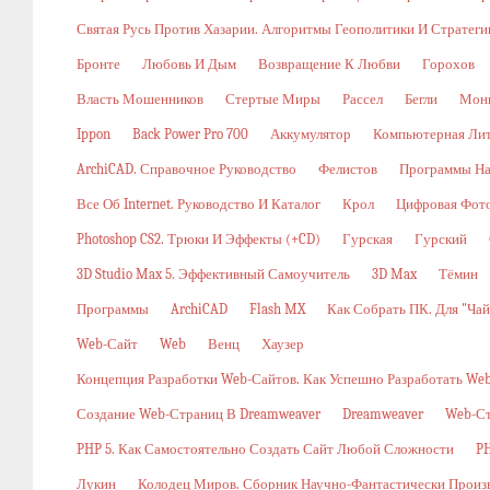
Святая Русь Против Хазарии. Алгоритмы Геополитики И Стратег
Бронте
Любовь И Дым
Возвращение К Любви
Горохов
Власть Мошенников
Стертые Миры
Рассел
Бегли
Мон
Ippon
Back Power Pro 700
Аккумулятор
Компьютерная Ли
ArchiCAD. Справочное Руководство
Фелистов
Программы На
Все Об Internet. Руководство И Каталог
Крол
Цифровая Фото
Photoshop CS2. Трюки И Эффекты (+CD)
Гурская
Гурский
3D Studio Max 5. Эффективный Самоучитель
3D Max
Тёмин
Программы
ArchiCAD
Flash MX
Как Собрать ПК. Для "ча
Web-Сайт
Web
Венц
Хаузер
Концепция Разработки Web-Сайтов. Как Успешно Разработать W
Создание Web-Страниц В Dreamweaver
Dreamweaver
Web-С
PHP 5. Как Самостоятельно Создать Сайт Любой Сложности
PH
Лукин
Колодец Миров. Сборник Научно-Фантастически Произ