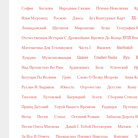
София
Босилек
Народные Сказки
Птичка-Невеличка
К
Илья Муромец
Росмэн
Дзысь
Без Контурных Карт
XX 
Левандовский
Щетинов
Мироненко
Атлас
География 
Отечественная История С Древнейших Времен До Конца XVIII Ве
Математика Для Техникумов
Часть I
Яковлев
Starbomb
Луиджи
Мультипликация
Games
Crasher-Vania
Ryu
K
Над Пропастью Во Ржи
Аудиокнига
Боль
Успенский
Н
Бегущая По Волнам
Грин
Слово О Полку Игореве
Анна К
Руслан И Людмила
Юность
Отрочество
Детство
Кому 
Тихонов
Луговской
Багрицкий
Асеев
Сборник Стихов
Принц Датский
Герой Нашего Времени
Радищев
Путешес
Ноты
Песни
Стихи
Осенний Романс
Забытая Дорога В
Песни Олега Митяева
Давай С Тобой Поговорим
Митяев
За Все В Ответе
Прекрасное Пленяет Навсегда
Киплинг
У