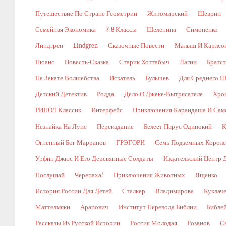
Путешествие По Стране Геометрии
Житомирский
Шеврин
Семейная Экономика
7-8 Классы
Шелепина
Симоненко
Линдгрен
Lindgren
Сказочные Повести
Малыш И Карлсо
Нюанс
Повесть-Сказка
Старик Хоттабыч
Лагин
Братс
На Закате Волшебства
Искатель
Булычев
Для Среднего Ш
Детский Детектив
Родда
Дело О Джеке-Вытрясателе
Хро
РИПОЛ Классик
Интерфейс
Приключения Карандаша И Сам
Незнайка На Луне
Переиздание
Белеет Парус Одинокий
К
Огненный Бог Марранов
ГРЭГОРИ
Семь Подземных Корол
Урфин Джюс И Его Деревянные Солдаты
Издательский Центр 
Послушай
Черепаха!
Приключения Животных
Ященко
История России Для Детей
Сталкер
Владимирова
Куклач
Маттелмяки
Арапович
Институт Перевода Библии
Библе
Рассказы Из Русской Истории
Россия Молодая
Розанов
С