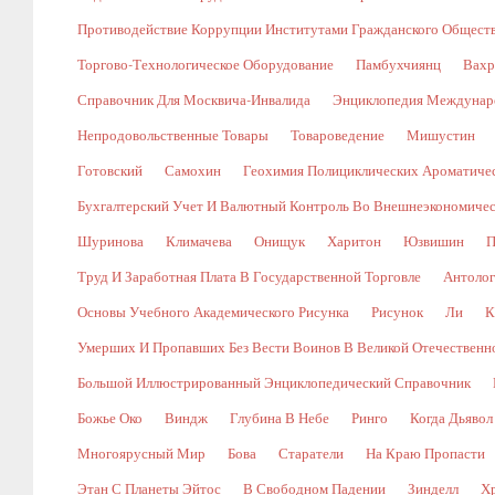
Противодействие Коррупции Институтами Гражданского Общест
Торгово-Технологическое Оборудование
Памбухчиянц
Вахр
Справочник Для Москвича-Инвалида
Энциклопедия Междунаро
Непродовольственные Товары
Товароведение
Мишустин
Готовский
Самохин
Геохимия Полициклических Ароматичес
Бухгалтерский Учет И Валютный Контроль Во Внешнеэкономичес
Шуринова
Климачева
Онищук
Харитон
Юзвишин
П
Труд И Заработная Плата В Государственной Торговле
Антолог
Основы Учебного Академического Рисунка
Рисунок
Ли
К
Умерших И Пропавших Без Вести Воинов В Великой Отечественной В
Большой Иллюстрированный Энциклопедический Справочник
Божье Око
Виндж
Глубина В Небе
Ринго
Когда Дьявол
Многоярусный Мир
Бова
Старатели
На Краю Пропасти
Этан С Планеты Эйтос
В Свободном Падении
Зинделл
Х