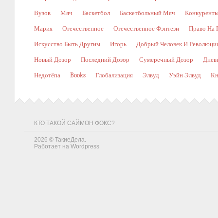
Вузов
Мяч
Баскетбол
Баскетбольный Мяч
Конкурент
Мария
Отечественное
Отечественное Фэнтези
Право На 
Искусство Быть Другим
Игорь
Добрый Человек И Революци
Новый Дозор
Последний Дозор
Сумеречный Дозор
Днев
Недотёпа
Books
Глобализация
Элвуд
Уэйн Элвуд
Кн
КТО ТАКОЙ САЙМОН ФОКС?
2026 ©
ТакиеДела
.
Работает на
Wordpress