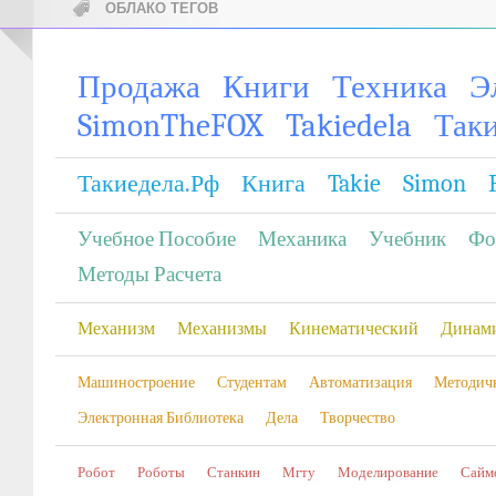
ОБЛАКО ТЕГОВ
Продажа
Книги
Техника
Э
SimonTheFOX
Takiedela
Так
Такиедела.рф
Книга
Takie
Simon
Учебное Пособие
Механика
Учебник
Фо
Методы Расчета
Механизм
Механизмы
Кинематический
Динам
Машиностроение
Студентам
Автоматизация
Методич
Электронная Библиотека
Дела
Творчество
Робот
Роботы
Станкин
Мгту
Моделирование
Сайм