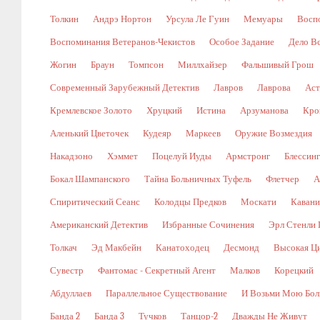
Толкин
Андрэ Нортон
Урсула Ле Гуин
Мемуары
Восп
Воспоминания Ветеранов-Чекистов
Особое Задание
Дело В
Жогин
Браун
Томпсон
Миллхайзер
Фальшивый Грош
Современный Зарубежный Детектив
Лавров
Лаврова
Аст
Кремлевское Золото
Хруцкий
Истина
Арзуманова
Кро
Аленький Цветочек
Кудеяр
Маркеев
Оружие Возмездия
Накадзоно
Хэммет
Поцелуй Иуды
Армстронг
Блессин
Бокал Шампанского
Тайна Больничных Туфель
Флетчер
А
Спиритический Сеанс
Колодцы Предков
Москати
Кавани
Американский Детектив
Избранные Сочинения
Эрл Стенли 
Толкач
Эд Макбейн
Канатоходец
Десмонд
Высокая Ц
Сувестр
Фантомас - Секретный Агент
Малков
Корецкий
Абдуллаев
Параллельное Существование
И Возьми Мою Бол
Банда 2
Банда 3
Тучков
Танцор-2
Дважды Не Живут