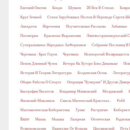
Евгений Онегин
Бонди
Шуваев
20 Век В Стихах
Бояри
Круг Земной
Стихи Зарубежных Поэтов В Переводе Сергея Ш
Анекдоты
Изречения
Поучительные Рассказы
Забавные
Поговорки
Крылатые Выражения
Лингвострановедческий С
Суперальманах Народных АиФоризмов
Собрание Пословиц И 
Черемыш - Брат Героя
Черемыш
Нежнорогий Возвращается 
Пеппи Длинный Чулок
Вечера На Хуторе Близ Диканьки
Пов
История И Теория Литературы
Болдинская Осень
Литерату
Общие Работы О Спорте
Операция "Бумеранг" И Другие Диве
Биография Писателя
Владимир Маяковский
Молдавский
Яновский-Максимов
Сквозь Магический Кристалл...
Робб
Математическая Кибернетика
Граве
Растригин
Кибернети
Razer
Мышь
Мышка
Лазерная
Оптическая
Радиока
Религиоведение
Евангелие От Купалы
Циолковский
Путь 