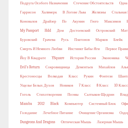
Подруга Особого Назначения
Стечение Обстоятельств
Одна
Гаррисон
Халвмерк
В Логове Льва
Желязны
Стальная
Коновалов
Драйзер
По
Акунин
Гюго
Максимов
My Passport
Hdd
Дом
Достоевский
Островский
Мат
Буровский
Грачева
Русь
Платонов
Марков
Блейк
Смерть И Немного Любви
Инстинкт Бабы-Яги
Первое Прави
Йоу В Квадрате
YSquare
История России
Экономика
Ч
Evil’s Return
Сокровищница
Дементьев
Михайлов
Аль
Крестоносцы
Волкодав
Класс
Рукин
Фэнтези
Шант
Ущелье Белых Духов
Новиков
7 Класс
8 Класс
10 Класс
Гоголь
Стихотворения
Поэмы
Салтыков-Щедрин
Влад
Mamba
2012
Black
Компьютер
Системный Блок
Офи
Голодание
Лечебное Питание
Очищение Организма
Оздо
Dungeons And Dragons
Оптическая Мышь
Лазерная Мышь