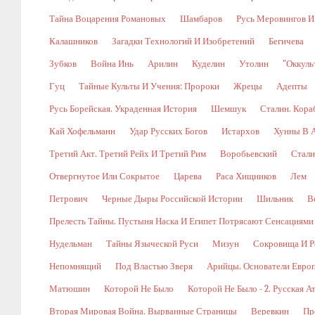
Тайна Воцарения Романовых
Шамбаров
Русь Меровингов И
Калашников
Загадки Технологий И Изобретений
Бегичева
Зубков
Война Инь
Арилин
Куделин
Утолин
"Оккуль
Гуц
Тайные Культы И Учения: Пророки
Жрецы
Адепты
Русь Борейская. Украденная История
Шемшук
Сталин. Кора
Кай Хофельманн
Удар Русских Богов
Истархов
Хунны В А
Третий Акт. Третий Рейх И Третий Рим
Воробьевский
Стали
Отвергнутое Или Сокрытое
Царева
Раса Хищников
Лем
Петрович
Черные Дыры Российской Истории
Шильник
В
Прелесть Тайны. Пустыня Наска И Египет Потрясают Сенсациями
Нудельман
Тайны Языческой Руси
Мизун
Сокровища И Р
Непомнящий
Под Властью Зверя
Арийцы. Основатели Евро
Матюшин
Которой Не Было
Которой Не Было - 2. Русская А
Вторая Мировая Война. Вырванные Страницы
Веревкин
Пр