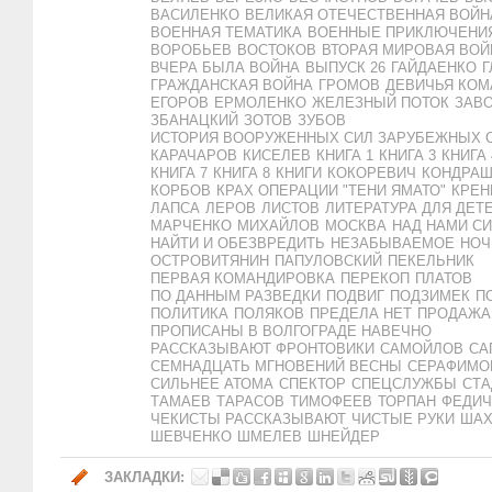
ВАСИЛЕНКО
ВЕЛИКАЯ ОТЕЧЕСТВЕННАЯ ВОЙН
ВОЕННАЯ ТЕМАТИКА
ВОЕННЫЕ ПРИКЛЮЧЕНИ
ВОРОБЬЕВ
ВОСТОКОВ
ВТОРАЯ МИРОВАЯ ВОЙ
ВЧЕРА БЫЛА ВОЙНА
ВЫПУСК 26
ГАЙДАЕНКО
Г
ГРАЖДАНСКАЯ ВОЙНА
ГРОМОВ
ДЕВИЧЬЯ КОМ
ЕГОРОВ
ЕРМОЛЕНКО
ЖЕЛЕЗНЫЙ ПОТОК
ЗАВ
ЗБАНАЦКИЙ
ЗОТОВ
ЗУБОВ
ИСТОРИЯ ВООРУЖЕННЫХ СИЛ ЗАРУБЕЖНЫХ 
КАРАЧАРОВ
КИСЕЛЕВ
КНИГА 1
КНИГА 3
КНИГА 
КНИГА 7
КНИГА 8
КНИГИ
КОКОРЕВИЧ
КОНДРА
КОРБОВ
КРАХ ОПЕРАЦИИ "ТЕНИ ЯМАТО"
КРЕН
ЛАПСА
ЛЕРОВ
ЛИСТОВ
ЛИТЕРАТУРА ДЛЯ ДЕТ
МАРЧЕНКО
МИХАЙЛОВ
МОСКВА
НАД НАМИ С
НАЙТИ И ОБЕЗВРЕДИТЬ
НЕЗАБЫВАЕМОЕ
НОЧ
ОСТРОВИТЯНИН
ПАПУЛОВСКИЙ
ПЕКЕЛЬНИК
ПЕРВАЯ КОМАНДИРОВКА
ПЕРЕКОП
ПЛАТОВ
ПО ДАННЫМ РАЗВЕДКИ
ПОДВИГ
ПОДЗИМЕК
П
ПОЛИТИКА
ПОЛЯКОВ
ПРЕДЕЛА НЕТ
ПРОДАЖА
ПРОПИСАНЫ В ВОЛГОГРАДЕ НАВЕЧНО
РАССКАЗЫВАЮТ ФРОНТОВИКИ
САМОЙЛОВ
СА
СЕМНАДЦАТЬ МГНОВЕНИЙ ВЕСНЫ
СЕРАФИМО
СИЛЬНЕЕ АТОМА
СПЕКТОР
СПЕЦСЛУЖБЫ
СТ
ТАМАЕВ
ТАРАСОВ
ТИМОФЕЕВ
ТОРПАН
ФЕДИЧ
ЧЕКИСТЫ РАССКАЗЫВАЮТ
ЧИСТЫЕ РУКИ
ШАХ
ШЕВЧЕНКО
ШМЕЛЕВ
ШНЕЙДЕР
ЗАКЛАДКИ: