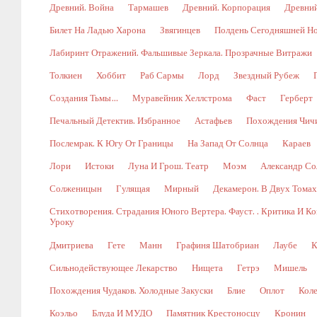
Древний. Война
Тармашев
Древний. Корпорация
Древний
Билет На Ладью Харона
Звягинцев
Полдень Сегодняшней Н
Лабиринт Отражений. Фальшивые Зеркала. Прозрачные Витражи
Толкиен
Хоббит
Раб Сармы
Лорд
Звездный Рубеж
Создания Тьмы…
Муравейник Хеллстрома
Фаст
Герберт
Печальный Детектив. Избранное
Астафьев
Похождения Чич
Послемрак. К Югу От Границы
На Запад От Солнца
Караев
Лори
Истоки
Луна И Грош. Театр
Моэм
Александр Со
Солженицын
Гулящая
Мирный
Декамерон. В Двух Томах.
Стихотворения. Страдания Юного Вертера. Фауст. . Критика И 
Уроку
Дмитриева
Гете
Манн
Графиня Шатобриан
Лаубе
К
Сильнодействующее Лекарство
Нищета
Гетрэ
Мишель
Похождения Чудаков. Холодные Закуски
Блие
Оплот
Коле
Коэльо
Блуда И МУДО
Памятник Крестоносцу
Кронин