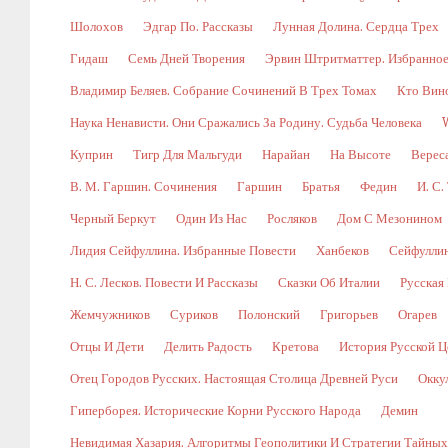
Шолохов
Эдгар По. Рассказы
Лунная Долина. Сердца Трех
Гидаш
Семь Дней Творения
Эрвин Штритматтер. Избранно
Владимир Беляев. Собрание Сочинений В Трех Томах
Кто Вин
Наука Ненависти. Они Сражались За Родину. Судьба Человека
Куприн
Тигр Для Мальгуди
Нарайан
На Высоте
Верес
В. М. Гаршин. Сочинения
Гаршин
Братья
Федин
И. С.
Черный Беркут
Один Из Нас
Росляков
Дом С Мезонином
Лидия Сейфуллина. Избранные Повести
Ханбеков
Сейфулли
Н. С. Лесков. Повести И Рассказы
Сказки Об Италии
Русская
Жемчужников
Суриков
Полонский
Григорьев
Огарев
Отцы И Дети
Делить Радость
Кретова
История Русской Ц
Отец Городов Русских. Настоящая Столица Древней Руси
Окку
Гиперборея. Исторические Корни Русского Народа
Демин
Невидимая Хазария. Алгоритмы Геополитики И Стратегии Тайны