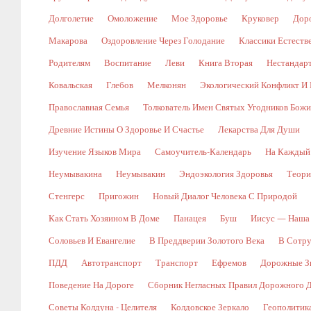
Долголетие
Омоложение
Мое Здоровье
Круковер
Доро
Макарова
Оздоровление Через Голодание
Классики Естест
Родителям
Воспитание
Леви
Книга Вторая
Нестандар
Ковальская
Глебов
Мелконян
Экологический Конфликт И 
Православная Семья
Толкователь Имен Святых Угодников Бож
Древние Истины О Здоровье И Счастье
Лекарства Для Души
Изучение Языков Мира
Самоучитель-Календарь
На Каждый
Неумывакина
Неумывакин
Эндоэкология Здоровья
Теори
Стенгерс
Пригожин
Новый Диалог Человека С Природой
Как Стать Хозяином В Доме
Панацея
Буш
Иисус — Наша
Соловьев И Евангелие
В Преддверии Золотого Века
В Сотр
ПДД
Автотранспорт
Транспорт
Ефремов
Дорожные Зн
Поведение На Дороге
Сборник Негласных Правил Дорожного 
Советы Колдуна - Целителя
Колдовское Зеркало
Геополитик