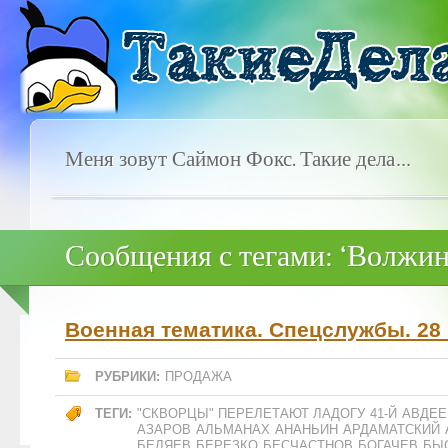
Меня зовут Саймон Фокс. Такие дела…
Сообщения с тегами: ‘Волжин
Военная тематика. Спецслужбы. 28 
РУБРИКИ:
ПРОДАЖА
ТЕГИ:
"СКВОРЦЫ" ПЕРЕЛЕТАЮТ ЛАДОГУ
41-Й
АВДЕЕ
АЗАРОВ
АЛЬМАНАХ
АНАНЬИН
АРДАМАТСКИЙ
БЕЛЯЕВ
БЕРЕЗКО
БЕСЧАСТНОВ
БОГАЧЕВ
БЫ