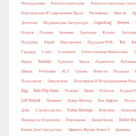
Мехатроника
Робототехнические
Робототехнические Сист
Классическая И Современная Проза
Распаковка
Мысли
A
Детектив
Медицинская Литература
Unpacking
Review
Егоров
Пушкин
Боевики
Триллеры
Купить
Эзотери
Подураев
Юрий
Викторович
Подураев Ю.В.
Rar
Am
Гарднер
Стаут
Головачев
Отечественная Фантастика
Видео
Youtube
Тургенев
Чехов
Лермонтов
Публици
Школа
Учебники
АСТ
Сказки
Повести
Рассказы
Психология
Оккультизм
Популярная И Нетрадиционная Мед
Rpg
Role Play Game
Ролёвка
Game
Роботов
Егоров О
Left Behind
Новинка
Дэвид Финчер
Бен Аффлек
Расска
Дэйз
Строительство
Funny Montage
Воронин
Алексеев
Принцесса Огорошена
Воронцова
Дикий Белок
Dzikie Bi
Камин Для Снегурочки
Эфирное Время. Книга 1
Дашкова