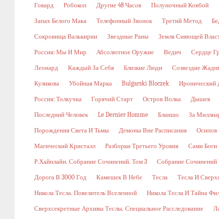
Говард
Робокоп
Другие 48 Часов
Полуночный Ковбой
Запах Белого Мака
Телефонный Звонок
Третий Метод
Бе
Сокровища Валькирии
Звездные Раны
Земля Сияющей Влас
Россия: Мы И Мир
Абсолютное Оружие
Ведич
Сердце Г
Леонард
Каждый За Себя
Близкие Люди
Созвездие Жадн
Куликова
Убойная Марка
Bulgarski Bloczek
Иронический 
Россия: Толкучка
Горячий Старт
Остров Волка
Дышев
Последний Человек
Le Dernier Homme
Бланшо
За Миллиа
Порождения Света И Тьмы
Демоны Вне Расписания
Осипов
Магический Кристалл
Разборки Третьего Уровня
Сами Боги
Р.Хайнлайн. Собрание Сочинений. Том 3
Собрание Сочинений В
Дорога В 3000 Год
Камешек В Небе
Тесла
Тесла И Сверх
Никола Тесла. Повелитель Вселенной
Никола Тесла И Тайна Фи
Сверхсекретные Архивы Теслы. Специальное Расследование
Л