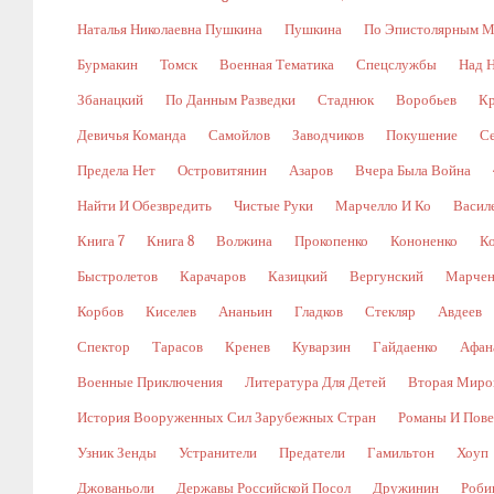
Наталья Николаевна Пушкина
Пушкина
По Эпистолярным М
Бурмакин
Томск
Военная Тематика
Спецслужбы
Над 
Збанацкий
По Данным Разведки
Стаднюк
Воробьев
Кр
Девичья Команда
Самойлов
Заводчиков
Покушение
С
Предела Нет
Островитянин
Азаров
Вчера Была Война
Найти И Обезвредить
Чистые Руки
Марчелло И Ко
Васил
Книга 7
Книга 8
Волжина
Прокопенко
Кононенко
К
Быстролетов
Карачаров
Казицкий
Вергунский
Марчен
Корбов
Киселев
Ананьин
Гладков
Стекляр
Авдеев
Спектор
Тарасов
Кренев
Куварзин
Гайдаенко
Афан
Военные Приключения
Литература Для Детей
Вторая Миро
История Вооруженных Сил Зарубежных Стран
Романы И Пове
Узник Зенды
Устранители
Предатели
Гамильтон
Хоуп
Джованьоли
Державы Российской Посол
Дружинин
Роби