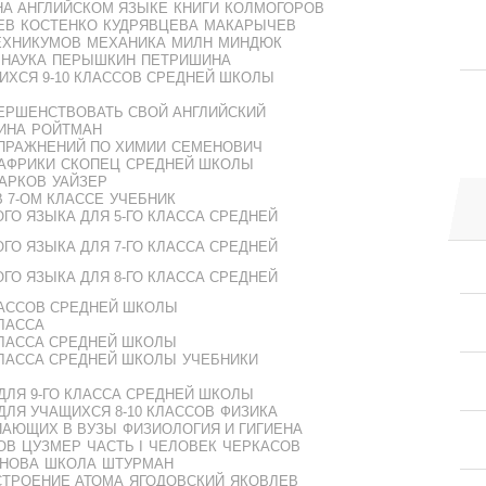
НА АНГЛИЙСКОМ ЯЗЫКЕ
КНИГИ
КОЛМОГОРОВ
ЕВ
КОСТЕНКО
КУДРЯВЦЕВА
МАКАРЫЧЕВ
ЕХНИКУМОВ
МЕХАНИКА
МИЛН
МИНДЮК
НАУКА
ПЕРЫШКИН
ПЕТРИШИНА
ИХСЯ 9-10 КЛАССОВ СРЕДНЕЙ ШКОЛЫ
ЕРШЕНСТВОВАТЬ СВОЙ АНГЛИЙСКИЙ
ИНА
РОЙТМАН
УПРАЖНЕНИЙ ПО ХИМИИ
СЕМЕНОВИЧ
 АФРИКИ
СКОПЕЦ
СРЕДНЕЙ ШКОЛЫ
АРКОВ
УАЙЗЕР
 7-ОМ КЛАССЕ
УЧЕБНИК
ГО ЯЗЫКА ДЛЯ 5-ГО КЛАССА СРЕДНЕЙ
ГО ЯЗЫКА ДЛЯ 7-ГО КЛАССА СРЕДНЕЙ
ГО ЯЗЫКА ДЛЯ 8-ГО КЛАССА СРЕДНЕЙ
КЛАССОВ СРЕДНЕЙ ШКОЛЫ
КЛАССА
КЛАССА СРЕДНЕЙ ШКОЛЫ
КЛАССА СРЕДНЕЙ ШКОЛЫ
УЧЕБНИКИ
ДЛЯ 9-ГО КЛАССА СРЕДНЕЙ ШКОЛЫ
ДЛЯ УЧАЩИХСЯ 8-10 КЛАССОВ
ФИЗИКА
ПАЮЩИХ В ВУЗЫ
ФИЗИОЛОГИЯ И ГИГИЕНА
ОВ
ЦУЗМЕР
ЧАСТЬ I
ЧЕЛОВЕК
ЧЕРКАСОВ
НОВА
ШКОЛА
ШТУРМАН
СТРОЕНИЕ АТОМА
ЯГОДОВСКИЙ
ЯКОВЛЕВ