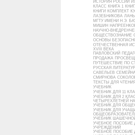
ИСТОРИЯ РОССИИ
И
КЛАСС
КНИГА 1
КНИГ
КНИГИ
КОМПЛЕКТ
К
ЛАЗЕБНИКОВА
ЛАНЬ
МГТУ ИМЕНИ Н.Э. Б
МИШИН
НАПРЕЕНКО
НАУЧНО-ВНЕДРЕНЧЕ
ОБЩЕСТВОЗНАНИЕ
ОСНОВЫ БЕЗОПАСН
ОТЕЧЕСТВЕННАЯ ИС
XVIII ВЕКА
ПАВЛОВСКИЙ
ПЕДАГ
ПРОДАЖА
ПРОСВЕЩ
ПУТЕШЕСТВИЕ ПО С
РУССКАЯ ЛИТЕРАТУР
САВЕЛЬЕВ
СЕМЕЙН
СМИРНОВА
СОКОЛО
ТЕКСТЫ ДЛЯ ЧТЕНИ
УЧЕБНИК
УЧЕБНИК ДЛЯ 11 К
УЧЕБНИК ДЛЯ 2 КЛА
ЧЕТЫРЕХЛЕТНЕЙ Н
УЧЕБНИК ДЛЯ ОБЩ
УЧЕБНИК ДЛЯ УЧАЩИ
ОБЩЕОБРАЗОВАТЕЛ
УЧЕБНИК ШАШЕЧНО
УЧЕБНОЕ ПОСОБИЕ 
УЧРЕЖДЕНИЙ
УЧЕБНОЕ ПОСОБИЕ 