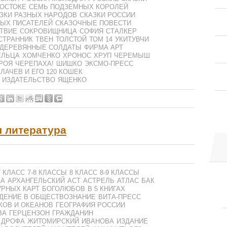
ВОСТОКЕ
СЕМЬ ПОДЗЕМНЫХ КОРОЛЕЙ
ЗКИ РАЗНЫХ НАРОДОВ
СКАЗКИ РОССИИ
ЫХ ПИСАТЕЛЕЙ
СКАЗОЧНЫЕ ПОВЕСТИ
ТВИЕ
СОКРОВИЩНИЦА
СОФИЯ
СТАЛКЕР
СТРАННИК
ТВЕН
ТОЛСТОЙ
ТОМ 14
УКИТУВЧИ
 ДЕРЕВЯННЫЕ СОЛДАТЫ
ФИРМА АРТ
ЕЛЬЦА
ХОМЧЕНКО
ХРОНОС
ХРУП
ЧЕРЕМЫШ
ЕРОЯ
ЧЕРЕПАХА!
ШИШКО
ЭКСМО-ПРЕСС
ЛАЧЕВ И ЕГО 120 КОШЕК
 ИЗДАТЕЛЬСТВО
ЯЩЕНКО
я литература
7 КЛАСС
7-8 КЛАССЫ
8 КЛАСС
8-9 КЛАССЫ
КА
АРХАНГЕЛЬСКИЙ
АСТ
АСТРЕЛЬ
АТЛАС
БАК
УРНЫХ КАРТ
БОГОЛЮБОВ
В 5 КНИГАХ
ДЕНИЕ В ОБЩЕСТВОЗНАНИЕ
ВИТА-ПРЕСС
КОВ И ОКЕАНОВ
ГЕОГРАФИЯ РОССИИ
ВА
ГЕРЦЕНЗОН
ГРАЖДАНИН
ДРОФА
ЖИТОМИРСКИЙ
ИВАНОВА
ИЗДАНИЕ