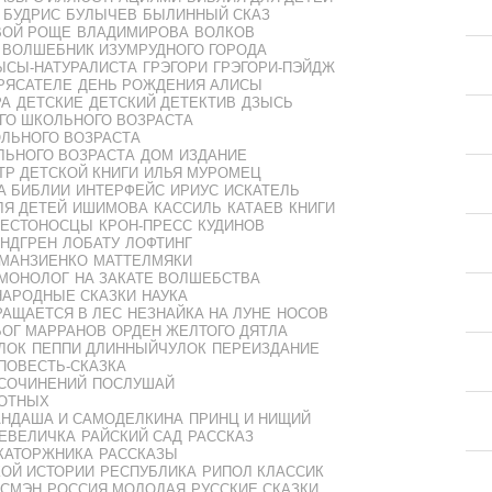
БУДРИС
БУЛЫЧЕВ
БЫЛИННЫЙ СКАЗ
ВОЙ РОЩЕ
ВЛАДИМИРОВА
ВОЛКОВ
ВОЛШЕБНИК ИЗУМРУДНОГО ГОРОДА
ЫСЫ-НАТУРАЛИСТА
ГРЭГОРИ
ГРЭГОРИ-ПЭЙДЖ
РЯСАТЕЛЕ
ДЕНЬ РОЖДЕНИЯ АЛИСЫ
РА
ДЕТСКИЕ
ДЕТСКИЙ ДЕТЕКТИВ
ДЗЫСЬ
ГО ШКОЛЬНОГО ВОЗРАСТА
ЛЬНОГО ВОЗРАСТА
ЛЬНОГО ВОЗРАСТА
ДОМ
ИЗДАНИЕ
ТР ДЕТСКОЙ КНИГИ
ИЛЬЯ МУРОМЕЦ
А БИБЛИИ
ИНТЕРФЕЙС
ИРИУС
ИСКАТЕЛЬ
ЛЯ ДЕТЕЙ
ИШИМОВА
КАССИЛЬ
КАТАЕВ
КНИГИ
РЕСТОНОСЦЫ
КРОН-ПРЕСС
КУДИНОВ
НДГРЕН
ЛОБАТУ
ЛОФТИНГ
МАНЗИЕНКО
МАТТЕЛМЯКИ
МОНОЛОГ
НА ЗАКАТЕ ВОЛШЕБСТВА
НАРОДНЫЕ СКАЗКИ
НАУКА
АЩАЕТСЯ В ЛЕС
НЕЗНАЙКА НА ЛУНЕ
НОСОВ
БОГ МАРРАНОВ
ОРДЕН ЖЕЛТОГО ДЯТЛА
ЛОК
ПЕППИ ДЛИННЫЙЧУЛОК
ПЕРЕИЗДАНИЕ
ПОВЕСТЬ-СКАЗКА
 СОЧИНЕНИЙ
ПОСЛУШАЙ
ОТНЫХ
АНДАША И САМОДЕЛКИНА
ПРИНЦ И НИЩИЙ
НЕВЕЛИЧКА
РАЙСКИЙ САД
РАССКАЗ
КАТОРЖНИКА
РАССКАЗЫ
КОЙ ИСТОРИИ
РЕСПУБЛИКА
РИПОЛ КЛАССИК
СМЭН
РОССИЯ МОЛОДАЯ
РУССКИЕ СКАЗКИ