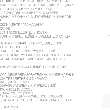
Х РОДИТЕЛЕЙ И УЧИТЕЛЕЙ
КАК УЧИТЬСЯ?
А ДЛЯ АБИТУРИЕНТОВ
КНИГА ДЛЯ УЧАЩИХСЯ
УРС ОБЩЕЙ ФИЗИКИ
КУЧЕРСКАЯ
ЛЕВАНДОВСКИЙ
ЛИТЕРА
МАТВЕЕВ
АУМАНА
МЕХАНИКА
МИРОНЕНКО
МИХАЙЛОВ
В
СКИЙ ЦЕНТР "ГРАЖДАНИН"
ОРЛОВ
ОСТИ ЖИЗНЕДЕЯТЕЛЬНОСТИ
ТОРИЯ С ДРЕВНЕЙШИХ ВРЕМЕН ДО КОНЦА
ОГИКА
ПЛЕШАКОВ
ПРИРОДОВЕДЕНИЕ
ЕНИЕ
ПРОСПЕКТ
ТРАНЕ ГЕОМЕТРИИ
РУДНЯНЬСКИЙ
А XIX ВЕКА
РУССКАЯ ЛИТЕРАТУРА XX ВЕКА
АЯ ЭКОНОМИКА
СИВОХИНА
СИМОНЕНКО
В
Я НА АНГЛИЙСКОМ ЯЗЫКЕ
ТУРКОВ
УСОВА
ЛАССА ОБЩЕОБРАЗОВАТЕЛЬНЫХ УЧРЕЖДЕНИЙ
ССА ТРЁХЛЕТНЕЙ И 3 КЛАССА
АЧАЛЬНОЙ ШКОЛЫ
ЕОБРАЗОВАТЕЛЬНЫХ УЧРЕЖДЕНИЙ
ХСЯ 10-11 КЛАССОВ
ЬНЫХ УЧРЕЖДЕНИЙ
Й ИГРЫ
УЧЕБНИКИ
УЧЕБНОЕ ПОСОБИЕ
ДЛЯ 8-9 КЛАССОВ ОБЩЕОБРАЗОВАТЕЛЬНЫХ
ДЛЯ ВТУЗОВ