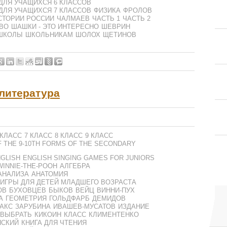
ДЛЯ УЧАЩИХСЯ 6 КЛАССОВ
ДЛЯ УЧАЩИХСЯ 7 КЛАССОВ
ФИЗИКА
ФРОЛОВ
СТОРИИ РОССИИ
ЧАЛМАЕВ
ЧАСТЬ 1
ЧАСТЬ 2
ВО
ШАШКИ - ЭТО ИНТЕРЕСНО
ШЕВРИН
ШКОЛЫ
ШКОЛЬНИКАМ
ШОЛОХ
ЩЕТИНОВ
 литература
 КЛАСС
7 КЛАСС
8 КЛАСС
9 КЛАСС
F THE 9-10TH FORMS OF THE SECONDARY
GLISH
ENGLISH SINGING GAMES FOR JUNIORS
WINNIE-THE-POOH
АЛГЕБРА
АНАЛИЗА
АНАТОМИЯ
-ИГРЫ ДЛЯ ДЕТЕЙ МЛАДШЕГО ВОЗРАСТА
ОВ
БУХОВЦЕВ
БЫКОВ
ВЕЙЦ
ВИННИ-ПУХ
А
ГЕОМЕТРИЯ
ГОЛЬДФАРБ
ДЕМИДОВ
АКС
ЗАРУБИНА
ИВАШЕВ-МУСАТОВ
ИЗДАНИЕ
 ВЫБРАТЬ
КИКОИН
КЛАСС
КЛИМЕНТЕНКО
ПСКИЙ
КНИГА ДЛЯ ЧТЕНИЯ