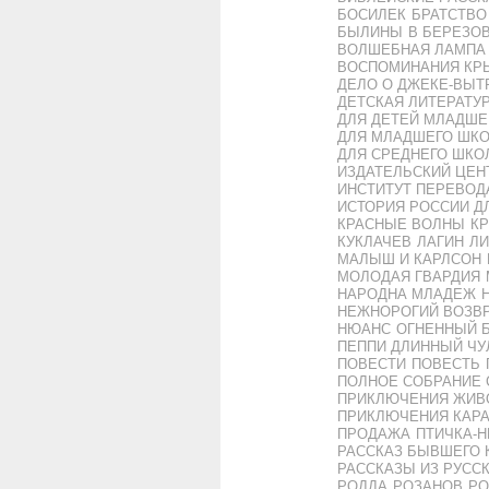
БОСИЛЕК
БРАТСТВО
БЫЛИНЫ
В БЕРЕЗО
ВОЛШЕБНАЯ ЛАМПА
ВОСПОМИНАНИЯ КР
ДЕЛО О ДЖЕКЕ-ВЫТ
ДЕТСКАЯ ЛИТЕРАТУ
ДЛЯ ДЕТЕЙ МЛАДШЕ
ДЛЯ МЛАДШЕГО ШКО
ДЛЯ СРЕДНЕГО ШКО
ИЗДАТЕЛЬСКИЙ ЦЕН
ИНСТИТУТ ПЕРЕВОД
ИСТОРИЯ РОССИИ Д
КРАСНЫЕ ВОЛНЫ
К
КУКЛАЧЕВ
ЛАГИН
ЛИ
МАЛЫШ И КАРЛСОН
МОЛОДАЯ ГВАРДИЯ
НАРОДНА МЛАДЕЖ
НЕЖНОРОГИЙ ВОЗВР
НЮАНС
ОГНЕННЫЙ 
ПЕППИ ДЛИННЫЙ ЧУ
ПОВЕСТИ
ПОВЕСТЬ
ПОЛНОЕ СОБРАНИЕ
ПРИКЛЮЧЕНИЯ ЖИВ
ПРИКЛЮЧЕНИЯ КАР
ПРОДАЖА
ПТИЧКА-
РАССКАЗ БЫВШЕГО 
РАССКАЗЫ ИЗ РУСС
РОДДА
РОЗАНОВ
РО