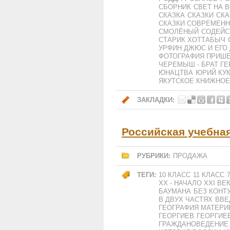
СБОРНИК
СВЕТ НА 
СКАЗКА
СКАЗКИ
СКА
СКАЗКИ СОВРЕМЕНН
СМОЛЁНЫЙ
СОДЕЙС
СТАРИК ХОТТАБЫЧ
УРФИН ДЖЮС И ЕГО
ФОТОГРАФИЯ ПРИШ
ЧЕРЕМЫШ - БРАТ Г
ЮНАЦТВА
ЮРИЙ КУК
ЯКУТСКОЕ КНИЖНОЕ
ЗАКЛАДКИ:
Российская учебна
РУБРИКИ:
ПРОДАЖА
ТЕГИ:
10 КЛАСС
11 КЛАСС
XX - НАЧАЛО XXI ВЕ
БАУМАНА
БЕЗ КОНТ
В ДВУХ ЧАСТЯХ
ВВЕ
ГЕОГРАФИЯ МАТЕРИ
ГЕОРГИЕВ
ГЕОРГИЕ
ГРАЖДАНОВЕДЕНИЕ