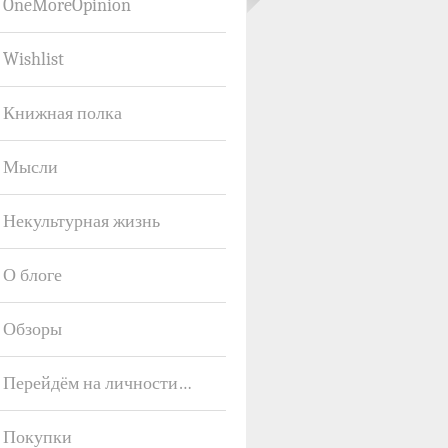
OneMoreOpinion
Wishlist
Книжная полка
Мысли
Некультурная жизнь
О блоге
Обзоры
Перейдём на личности…
Покупки