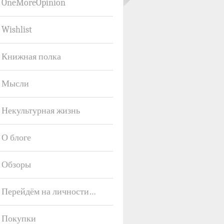
OneMoreOpinion
Wishlist
Книжная полка
Мысли
Некультурная жизнь
О блоге
Обзоры
Перейдём на личности…
Покупки