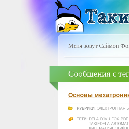
Меня зовут Саймон Фок
Сообщения с тег
Основы мехатрони
РУБРИКИ:
ЭЛЕКТРОННАЯ 
ТЕГИ:
DELA
DJVU
FOX
PDF
TAKIEDELA
АВТОМАТ
КИНЕМАТИЧЕСКИЙ
К