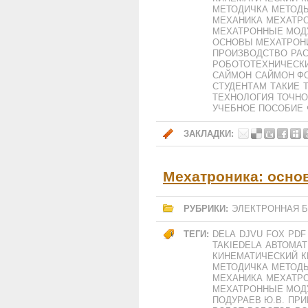
МЕТОДИЧКА
МЕТОДЫ
МЕХАНИКА
МЕХАТР
МЕХАТРОННЫЕ МОД
ОСНОВЫ МЕХАТРОН
ПРОИЗВОДСТВО
РА
РОБОТОТЕХНИЧЕСК
САЙМОН
САЙМОН Ф
СТУДЕНТАМ
ТАКИЕ
ТЕХНОЛОГИЯ
ТОЧНО
УЧЕБНОЕ ПОСОБИЕ
ЗАКЛАДКИ:
Мехатроника: осно
РУБРИКИ:
ЭЛЕКТРОННАЯ 
ТЕГИ:
DELA
DJVU
FOX
PDF
TAKIEDELA
АВТОМАТ
КИНЕМАТИЧЕСКИЙ
К
МЕТОДИЧКА
МЕТОД
МЕХАНИКА
МЕХАТР
МЕХАТРОННЫЕ МОД
ПОДУРАЕВ Ю.В.
ПРИ