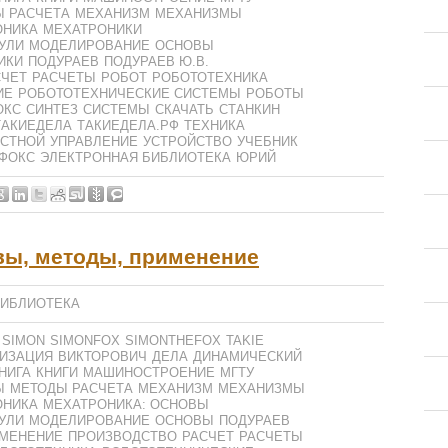
 РАСЧЕТА
МЕХАНИЗМ
МЕХАНИЗМЫ
ОНИКА
МЕХАТРОНИКИ
УЛИ
МОДЕЛИРОВАНИЕ
ОСНОВЫ
ИКИ
ПОДУРАЕВ
ПОДУРАЕВ Ю.В.
СЧЕТ
РАСЧЕТЫ
РОБОТ
РОБОТОТЕХНИКА
ИЕ
РОБОТОТЕХНИЧЕСКИЕ СИСТЕМЫ
РОБОТЫ
ОКС
СИНТЕЗ
СИСТЕМЫ
СКАЧАТЬ
СТАНКИН
ТАКИЕДЕЛА
ТАКИЕДЕЛА.РФ
ТЕХНИКА
СТНОЙ
УПРАВЛЕНИЕ
УСТРОЙСТВО
УЧЕБНИК
ФОКС
ЭЛЕКТРОННАЯ БИБЛИОТЕКА
ЮРИЙ
вы, методы, применение
БИБЛИОТЕКА
SIMON
SIMONFOX
SIMONTHEFOX
TAKIE
ИЗАЦИЯ
ВИКТОРОВИЧ
ДЕЛА
ДИНАМИЧЕСКИЙ
НИГА
КНИГИ
МАШИНОСТРОЕНИЕ
МГТУ
Ы
МЕТОДЫ РАСЧЕТА
МЕХАНИЗМ
МЕХАНИЗМЫ
ОНИКА
МЕХАТРОНИКА: ОСНОВЫ
УЛИ
МОДЕЛИРОВАНИЕ
ОСНОВЫ
ПОДУРАЕВ
МЕНЕНИЕ
ПРОИЗВОДСТВО
РАСЧЕТ
РАСЧЕТЫ