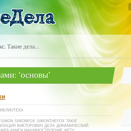
с. Такие дела…
ами: ‘основы’
ки
БИБЛИОТЕКА
SIMON
SIMONFOX
SIMONTHEFOX
TAKIE
ИЗАЦИЯ
ВИКТОРОВИЧ
ДЕЛА
ДИНАМИЧЕСКИЙ
НИГА
КНИГИ
МАШИНОСТРОЕНИЕ
МГТУ