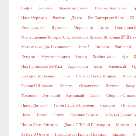
София
Босилек
Народные Сказки
Птичка-Невеличка
К
Илья Муромец
Росмэн
Дзысь
Без Контурных Карт
XX 
Левандовский
Щетинов
Мироненко
Атлас
География 
Отечественная История С Древнейших Времен До Конца XVIII Ве
Математика Для Техникумов
Часть I
Яковлев
Starbomb
Луиджи
Мультипликация
Games
Crasher-Vania
Ryu
K
Над Пропастью Во Ржи
Аудиокнига
Боль
Успенский
Н
Бегущая По Волнам
Грин
Слово О Полку Игореве
Анна К
Руслан И Людмила
Юность
Отрочество
Детство
Кому 
Тихонов
Луговской
Багрицкий
Асеев
Сборник Стихов
Принц Датский
Герой Нашего Времени
Радищев
Путешес
Ноты
Песни
Стихи
Осенний Романс
Забытая Дорога В
Песни Олега Митяева
Давай С Тобой Поговорим
Митяев
За Все В Ответе
Прекрасное Пленяет Навсегда
Киплинг
У