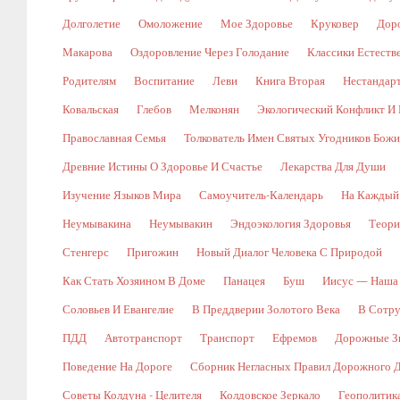
Долголетие
Омоложение
Мое Здоровье
Круковер
Доро
Макарова
Оздоровление Через Голодание
Классики Естест
Родителям
Воспитание
Леви
Книга Вторая
Нестандар
Ковальская
Глебов
Мелконян
Экологический Конфликт И 
Православная Семья
Толкователь Имен Святых Угодников Бож
Древние Истины О Здоровье И Счастье
Лекарства Для Души
Изучение Языков Мира
Самоучитель-Календарь
На Каждый
Неумывакина
Неумывакин
Эндоэкология Здоровья
Теори
Стенгерс
Пригожин
Новый Диалог Человека С Природой
Как Стать Хозяином В Доме
Панацея
Буш
Иисус — Наша
Соловьев И Евангелие
В Преддверии Золотого Века
В Сотр
ПДД
Автотранспорт
Транспорт
Ефремов
Дорожные Зн
Поведение На Дороге
Сборник Негласных Правил Дорожного 
Советы Колдуна - Целителя
Колдовское Зеркало
Геополитик