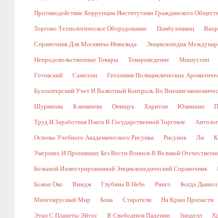
Противодействие Коррупции Институтами Гражданского Общест
Торгово-Технологическое Оборудование
Памбухчиянц
Вахр
Справочник Для Москвича-Инвалида
Энциклопедия Междунаро
Непродовольственные Товары
Товароведение
Мишустин
Готовский
Самохин
Геохимия Полициклических Ароматичес
Бухгалтерский Учет И Валютный Контроль Во Внешнеэкономичес
Шуринова
Климачева
Онищук
Харитон
Юзвишин
П
Труд И Заработная Плата В Государственной Торговле
Антолог
Основы Учебного Академического Рисунка
Рисунок
Ли
К
Умерших И Пропавших Без Вести Воинов В Великой Отечественной В
Большой Иллюстрированный Энциклопедический Справочник
Божье Око
Виндж
Глубина В Небе
Ринго
Когда Дьявол
Многоярусный Мир
Бова
Старатели
На Краю Пропасти
Этан С Планеты Эйтос
В Свободном Падении
Зинделл
Х