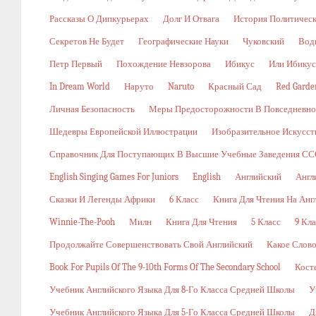
Рассказы О Дипкурьерах
Долг И Отвага
История Политичес
Секретов Не Будет
Географические Науки
Чуковский
Вод
Петр Первый
Похождение Невзорова
Ибикус
Или Ибикус
In Dream World
Наруто
Naruto
Красный Сад
Red Garde
Личная Безопасность
Меры Предосторожности В Повседневн
Шедевры Европейской Иллюстрации
Изобразительное Искусст
Справочник Для Поступающих В Высшие Учебные Заведения ССС
English Singing Games For Juniors
English
Английский
Англ
Сказки И Легенды Африки
6 Класс
Книга Для Чтения На Анг
Winnie-The-Pooh
Милн
Книга Для Чтения
5 Класс
9 Кла
Продолжайте Совершенствовать Свой Английский
Какое Слов
Book For Pupils Of The 9-10th Forms Of The Secondary School
Кост
Учебник Английского Языка Для 8-Го Класса Средней Школы
У
Учебник Английского Языка Для 5-Го Класса Средней Школы
Д