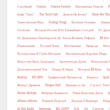
Струйный
Comics
Comics Factory
Магазинчик Ужасов
P
Кафе "Таро"
The Tarot Cafe
Деньги На Бочку!
Show Me The
Таинственная Игра
Fushigi Yuugi
Военная Техника
Энцикл
Геология
История России И Ее Ближайших Соседей
От Древ
От Дворцовых Переворотов До Эпохи Великих Реформ
XX Век
Языкознание
Русский Язык
Математика
Природа
Насе
Путешествие В Глубь Материи
Механическая Картина Мира
Искусство Быть Здоровым
Архитектура Души
Психология 
Дополнительный Том
Птицы И Звери
История XX Века
За
Radeon
HD 5870
Графический Процессор
Видюха
Ipod
Жемчуг Дракона
Dragon Ball
Принцесса Аи
Слухи С Той 
Divine Melody
Фабрика Комиксов
Юная Королева Джун
J
Aflame Inferno
Роковой Поцелуй
Легенда О Вампире
Рыца
Ai Yori Aoshi
Samsung
ML-1520P
Ч/б
А4
Гантеля