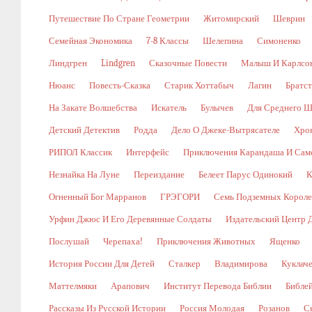
Путешествие По Стране Геометрии
Житомирский
Шеврин
Семейная Экономика
7-8 Классы
Шелепина
Симоненко
Линдгрен
Lindgren
Сказочные Повести
Малыш И Карлсо
Нюанс
Повесть-Сказка
Старик Хоттабыч
Лагин
Братс
На Закате Волшебства
Искатель
Булычев
Для Среднего Ш
Детский Детектив
Родда
Дело О Джеке-Вытрясателе
Хро
РИПОЛ Классик
Интерфейс
Приключения Карандаша И Сам
Незнайка На Луне
Переиздание
Белеет Парус Одинокий
К
Огненный Бог Марранов
ГРЭГОРИ
Семь Подземных Корол
Урфин Джюс И Его Деревянные Солдаты
Издательский Центр 
Послушай
Черепаха!
Приключения Животных
Ященко
История России Для Детей
Сталкер
Владимирова
Куклач
Маттелмяки
Арапович
Институт Перевода Библии
Библе
Рассказы Из Русской Истории
Россия Молодая
Розанов
С