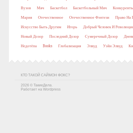
Вузов
Мяч
Баскетбол
Баскетбольный Мяч
Конкурент
Мария
Отечественное
Отечественное Фэнтези
Право На 
Искусство Быть Другим
Игорь
Добрый Человек И Революци
Новый Дозор
Последний Дозор
Сумеречный Дозор
Днев
Недотёпа
Books
Глобализация
Элвуд
Уэйн Элвуд
Кн
КТО ТАКОЙ САЙМОН ФОКС?
2026 ©
ТакиеДела
.
Работает на
Wordpress