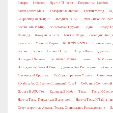
Говард
Робокоп
Другие 48 Часов
Полуночный Ковбой
Запах Белого Мака
Телефонный Звонок
Третий Метод
Бе
Сокровища Валькирии
Звездные Раны
Земля Сияющей Влас
Россия: Мы И Мир
Абсолютное Оружие
Ведич
Сердце Г
Леонард
Каждый За Себя
Близкие Люди
Созвездие Жадн
Куликова
Убойная Марка
Bulgarski Bloczek
Иронический 
Россия: Толкучка
Горячий Старт
Остров Волка
Дышев
Последний Человек
Le Dernier Homme
Бланшо
За Миллиа
Порождения Света И Тьмы
Демоны Вне Расписания
Осипов
Магический Кристалл
Разборки Третьего Уровня
Сами Боги
Р.Хайнлайн. Собрание Сочинений. Том 3
Собрание Сочинений В
Дорога В 3000 Год
Камешек В Небе
Тесла
Тесла И Сверх
Никола Тесла. Повелитель Вселенной
Никола Тесла И Тайна Фи
Сверхсекретные Архивы Теслы. Специальное Расследование
Л