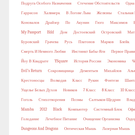
Подруга Особого Назначения
Стечение Обстоятельств
Одна
Гаррисон
Халвмерк
В Логове Льва
Желязны
Стальная
Коновалов
Драйзер
По
Акунин
Гюго
Максимов
My Passport
Hdd
Дом
Достоевский
Островский
Мат
Буровский
Грачева
Русь
Платонов
Марков
Блейк
Смерть И Немного Любви
Инстинкт Бабы-Яги
Первое Прави
Йоу В Квадрате
YSquare
История России
Экономика
Ч
Evil’s Return
Сокровищница
Дементьев
Михайлов
Аль
Крестоносцы
Волкодав
Класс
Рукин
Фэнтези
Шант
Ущелье Белых Духов
Новиков
7 Класс
8 Класс
10 Класс
Гоголь
Стихотворения
Поэмы
Салтыков-Щедрин
Влад
Mamba
2012
Black
Компьютер
Системный Блок
Офи
Голодание
Лечебное Питание
Очищение Организма
Оздо
Dungeons And Dragons
Оптическая Мышь
Лазерная Мышь