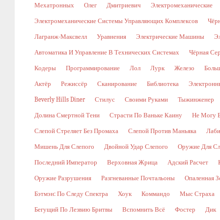
Мехатронных
Олег
Дмитриевич
Электромеханические
Электромеханические Системы Управляющих Комплексов
Чёр
Лагранж-Максвелл
Уравнения
Электрические Машины
Э
Автоматика И Управление В Технических Системах
Чёрная Се
Кодеры
Программирование
Лол
Лурк
Железо
Боль
Актёр
Режиссёр
Сканирование
Библиотека
Электронн
Beverly Hills Diner
Стилус
Своими Руками
Тыжинженер
Долина Смертной Тени
Страсти По Ваньке Каину
Не Могу 
Слепой Стреляет Без Промаха
Слепой Против Маньяка
Лаби
Мишень Для Слепого
Двойной Удар Слепого
Оружие Для Сл
Последний Император
Верховная Жрица
Адский Расчет
Оружие Разрушения
Разгневанные Почтальоны
Опаленная З
Бэтмэн: По Следу Спектра
Хоук
Коммандо
Мыс Страха
Бегущий По Лезвию Бритвы
Вспомнить Всё
Фостер
Дик