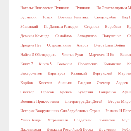
Наталья Николаевна Пушкина
Пушкина
По Эпистолярным М
Бурмакин
Томск
Военная Тематика
Спецслужбы
Над 
Збанацкий
По Данным Разведки
Стаднюк
Воробьев
Кр
Девичья Команда
Самойлов
Заводчиков
Покушение
С
Предела Нет
Островитянин
Азаров
Вчера Была Война
Найти И Обезвредить
Чистые Руки
Марчелло И Ко
Васил
Книга 7
Книга 8
Волжина
Прокопенко
Кононенко
К
Быстролетов
Карачаров
Казицкий
Вергунский
Марчен
Корбов
Киселев
Ананьин
Гладков
Стекляр
Авдеев
Спектор
Тарасов
Кренев
Куварзин
Гайдаенко
Афан
Военные Приключения
Литература Для Детей
Вторая Миро
История Вооруженных Сил Зарубежных Стран
Романы И Пове
Узник Зенды
Устранители
Предатели
Гамильтон
Хоуп
Джованьоли
Державы Российской Посол
Дружинин
Роби