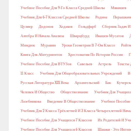
Учебное Пособие Для 9-Го Класса Средней Школы
Мякишев
Учебник Для 6-7 Классов Средней Школы
Родина
Перышкин
Цузмер
Додонов
Ходаков
Гольдфарб
Сборник Задач И
Алгебра И Начала Анализа
Шварцбурд
Ивашев-Мусатов
Миндюк
Муравин
Уроки Геометрии В 7-Ом Классе
Ройт
Книга Для Абитуриентов
Хрестоматия По Истории России
Г
Учебное Пособие Для ВТУЗов
Савельев
Астрель
Тексты 
11 Класс
Учебник Для Общеобразовательных Учреждений
В
Русская Литература XIX Века
Архангельский
Бак
Кучерск
Человек И Общество
Обществознание
Учебник Для Учащихс
Лазебникова
Введение В Обществознание
Учебное Пособие
Учебник Для 2 Класса Трёхлетней И 3 Класса Четырехлетней Нач
Учебное Пособие Для Учащихся 7 Классов
Их Родителей И Уч
Учебное Пособие Для Учащихся 6 Классов
Шашки - Это Интер