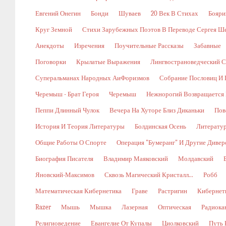
Евгений Онегин
Бонди
Шуваев
20 Век В Стихах
Бояри
Круг Земной
Стихи Зарубежных Поэтов В Переводе Сергея Ш
Анекдоты
Изречения
Поучительные Рассказы
Забавные
Поговорки
Крылатые Выражения
Лингвострановедческий С
Суперальманах Народных АиФоризмов
Собрание Пословиц И 
Черемыш - Брат Героя
Черемыш
Нежнорогий Возвращается 
Пеппи Длинный Чулок
Вечера На Хуторе Близ Диканьки
Пов
История И Теория Литературы
Болдинская Осень
Литерату
Общие Работы О Спорте
Операция "Бумеранг" И Другие Диве
Биография Писателя
Владимир Маяковский
Молдавский
Яновский-Максимов
Сквозь Магический Кристалл...
Робб
Математическая Кибернетика
Граве
Растригин
Кибернети
Razer
Мышь
Мышка
Лазерная
Оптическая
Радиока
Религиоведение
Евангелие От Купалы
Циолковский
Путь 