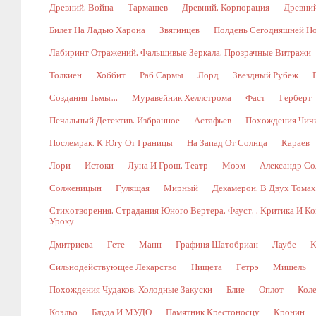
Древний. Война
Тармашев
Древний. Корпорация
Древний
Билет На Ладью Харона
Звягинцев
Полдень Сегодняшней Н
Лабиринт Отражений. Фальшивые Зеркала. Прозрачные Витражи
Толкиен
Хоббит
Раб Сармы
Лорд
Звездный Рубеж
Создания Тьмы…
Муравейник Хеллстрома
Фаст
Герберт
Печальный Детектив. Избранное
Астафьев
Похождения Чич
Послемрак. К Югу От Границы
На Запад От Солнца
Караев
Лори
Истоки
Луна И Грош. Театр
Моэм
Александр Со
Солженицын
Гулящая
Мирный
Декамерон. В Двух Томах.
Стихотворения. Страдания Юного Вертера. Фауст. . Критика И 
Уроку
Дмитриева
Гете
Манн
Графиня Шатобриан
Лаубе
К
Сильнодействующее Лекарство
Нищета
Гетрэ
Мишель
Похождения Чудаков. Холодные Закуски
Блие
Оплот
Коле
Коэльо
Блуда И МУДО
Памятник Крестоносцу
Кронин