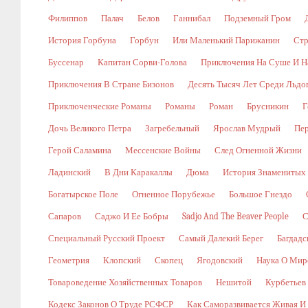
Филиппов
Палач
Белов
Ганнибал
Подземный Гром
История Горбуна
Горбун
Или Маленький Парижанин
Стр
Буссенар
Капитан Сорви-Голова
Приключения На Суше И Н
Приключения В Стране Бизонов
Десять Тысяч Лет Среди Льдо
Приключенческие Романы
Романы
Роман
Брусникин
Г
Дочь Великого Петра
Загребельный
Ярослав Мудрый
Пе
Герой Саламина
Мессенские Войны
След Огненной Жизни
Ладинский
В Дни Каракаллы
Дюма
История Знаменитых
Богатырское Поле
Огненное Порубежье
Большое Гнездо
Сапаров
Саджо И Ее Бобры
Sadjo And The Beaver People
С
Специальный Русский Проект
Самый Далекий Берег
Багдадс
Геометрия
Клопский
Скопец
Ягодовский
Наука О Мир
Товароведение Хозяйственных Товаров
Нешитой
Курбетьев
Кодекс Законов О Труде РСФСР
Как Саморазвивается Живая И