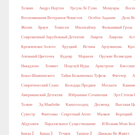
Толкин
Андрэ Нортон
Урсула Ле Гуин
Мемуары
Восп
Воспоминания Ветеранов-Чекистов
Особое Задание
Дело В
Жогин
Браун
Томпсон
Миллхайзер
Фальшивый Грош
Современный Зарубежный Детектив
Лавров
Лаврова
Аст
Кремлевское Золото
Хруцкий
Истина
Арзуманова
Кро
Аленький Цветочек
Кудеяр
Маркеев
Оружие Возмездия
Накадзоно
Хэммет
Поцелуй Иуды
Армстронг
Блессин
Бокал Шампанского
Тайна Больничных Туфель
Флетчер
А
Спиритический Сеанс
Колодцы Предков
Москати
Кавани
Американский Детектив
Избранные Сочинения
Эрл Стенли 
Толкач
Эд Макбейн
Канатоходец
Десмонд
Высокая Ц
Сувестр
Фантомас - Секретный Агент
Малков
Корецкий
Абдуллаев
Параллельное Существование
И Возьми Мою Бол
Банда 2
Банда 3
Тучков
Танцор-2
Дважды Не Живут