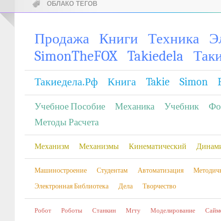
ОБЛАКО ТЕГОВ
Продажа
Книги
Техника
Э
SimonTheFOX
Takiedela
Так
Такиедела.рф
Книга
Takie
Simon
Учебное Пособие
Механика
Учебник
Фо
Методы Расчета
Механизм
Механизмы
Кинематический
Динам
Машиностроение
Студентам
Автоматизация
Методич
Электронная Библиотека
Дела
Творчество
Робот
Роботы
Станкин
Мгту
Моделирование
Сайм