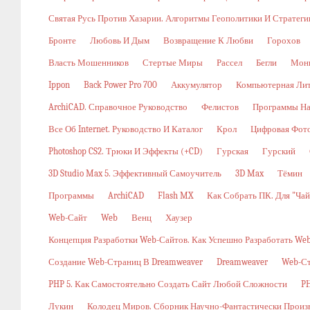
Святая Русь Против Хазарии. Алгоритмы Геополитики И Стратег
Бронте
Любовь И Дым
Возвращение К Любви
Горохов
Власть Мошенников
Стертые Миры
Рассел
Бегли
Мон
Ippon
Back Power Pro 700
Аккумулятор
Компьютерная Ли
ArchiCAD. Справочное Руководство
Фелистов
Программы На
Все Об Internet. Руководство И Каталог
Крол
Цифровая Фото
Photoshop CS2. Трюки И Эффекты (+CD)
Гурская
Гурский
3D Studio Max 5. Эффективный Самоучитель
3D Max
Тёмин
Программы
ArchiCAD
Flash MX
Как Собрать ПК. Для "ча
Web-Сайт
Web
Венц
Хаузер
Концепция Разработки Web-Сайтов. Как Успешно Разработать W
Создание Web-Страниц В Dreamweaver
Dreamweaver
Web-С
PHP 5. Как Самостоятельно Создать Сайт Любой Сложности
PH
Лукин
Колодец Миров. Сборник Научно-Фантастически Произ