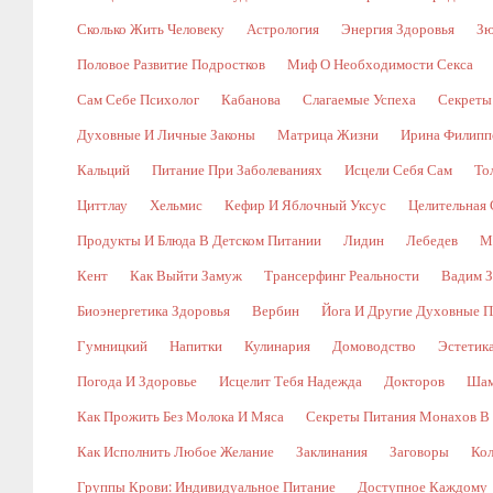
Сколько Жить Человеку
Астрология
Энергия Здоровья
Зю
Половое Развитие Подростков
Миф О Необходимости Секса
Сам Себе Психолог
Кабанова
Слагаемые Успеха
Секреты
Духовные И Личные Законы
Матрица Жизни
Ирина Филипп
Кальций
Питание При Заболеваниях
Исцели Себя Сам
То
Циттлау
Хельмис
Кефир И Яблочный Уксус
Целительная 
Продукты И Блюда В Детском Питании
Лидин
Лебедев
М
Кент
Как Выйти Замуж
Трансерфинг Реальности
Вадим З
Биоэнергетика Здоровья
Вербин
Йога И Другие Духовные П
Гумницкий
Напитки
Кулинария
Домоводство
Эстетик
Погода И Здоровье
Исцелит Тебя Надежда
Докторов
Шам
Как Прожить Без Молока И Мяса
Секреты Питания Монахов В
Как Исполнить Любое Желание
Заклинания
Заговоры
Кол
Группы Крови: Индивидуальное Питание
Доступное Каждому