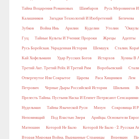
Тайна Воцарения Романовых
Шамбаров
Русь Меровингов И
Калашников
Загадки Технологий И Изобретений
Бегичева
Зубков
Война Инь
Арилин
Куделин
Утолин
"Оккуль
Гуц
Тайные Культы И Учения: Пророки
Жрецы
Адепты
Русь Борейская. Украденная История
Шемшук
Сталин. Кора
Кай Хофельманн
Удар Русских Богов
Истархов
Хунны В А
Третий Акт. Третий Рейх И Третий Рим
Воробьевский
Стали
Отвергнутое Или Сокрытое
Царева
Раса Хищников
Лем
Петрович
Черные Дыры Российской Истории
Шильник
В
Прелесть Тайны. Пустыня Наска И Египет Потрясают Сенсациями
Нудельман
Тайны Языческой Руси
Мизун
Сокровища И Р
Непомнящий
Под Властью Зверя
Арийцы. Основатели Евро
Матюшин
Которой Не Было
Которой Не Было - 2. Русская А
Вторая Мировая Война. Вырванные Страницы
Веревкин
Пр