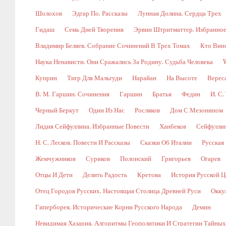
Шолохов
Эдгар По. Рассказы
Лунная Долина. Сердца Трех
Гидаш
Семь Дней Творения
Эрвин Штритматтер. Избранно
Владимир Беляев. Собрание Сочинений В Трех Томах
Кто Вин
Наука Ненависти. Они Сражались За Родину. Судьба Человека
Куприн
Тигр Для Мальгуди
Нарайан
На Высоте
Верес
В. М. Гаршин. Сочинения
Гаршин
Братья
Федин
И. С.
Черный Беркут
Один Из Нас
Росляков
Дом С Мезонином
Лидия Сейфуллина. Избранные Повести
Ханбеков
Сейфулли
Н. С. Лесков. Повести И Рассказы
Сказки Об Италии
Русская
Жемчужников
Суриков
Полонский
Григорьев
Огарев
Отцы И Дети
Делить Радость
Кретова
История Русской Ц
Отец Городов Русских. Настоящая Столица Древней Руси
Окку
Гиперборея. Исторические Корни Русского Народа
Демин
Невидимая Хазария. Алгоритмы Геополитики И Стратегии Тайны