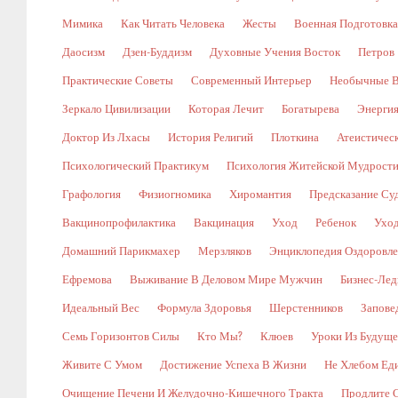
Мимика
Как Читать Человека
Жесты
Военная Подготовка
Даосизм
Дзен-Буддизм
Духовные Учения Восток
Петров
Практические Советы
Современный Интерьер
Необычные В
Зеркало Цивилизации
Которая Лечит
Богатырева
Энергия
Доктор Из Лхасы
История Религий
Плоткина
Атеистическ
Психологический Практикум
Психология Житейской Мудрост
Графология
Физиогномика
Хиромантия
Предсказание Су
Вакцинопрофилактика
Вакцинация
Уход
Ребенок
Уход
Домашний Парикмахер
Мерзляков
Энциклопедия Оздоровл
Ефремова
Выживание В Деловом Мире Мужчин
Бизнес-Лед
Идеальный Вес
Формула Здоровья
Шерстенников
Запове
Семь Горизонтов Силы
Кто Мы?
Клюев
Уроки Из Будуще
Живите С Умом
Достижение Успеха В Жизни
Не Хлебом Ед
Очищение Печени И Желудочно-Кишечного Тракта
Продлите 