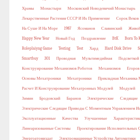
Храмы
Монастыри
Московский Новодевичий Монастырь
Лекарственные Растения СССР И Их Применение
Сорок Веков
На Суше И На Море
1987
Ясоманов
Славинский
Живой
Happy New Year
Новый Год
Поздравление
BtK
Born To K
Roleplaiyng Game
Testing
Test
Хард
Hard Disk Drive
S
Smartbuy
301
Проводная
Мультимедийная
Подсветкой
Конструирование Механизмов Роботов
Механизмов
Егоров
Основы Мехатроники
Мехатроники
Прикладная Механика 
Расчет И Конструирование Мехатронных Модулей
Модулей
Зимин
Бродовский
Баранов
Электрические
Следящие
Электрические Следящие Приводы С Моментным Управлением И
Эксплуатационные
Качества
Улучшенные
Характеристи
Линеаризованные Системы
Проектирование Исполнительных 
Энергоатомиздат
Электромашинные Устройства Автоматики