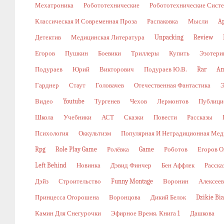
Мехатроника
Робототехнические
Робототехнические Сист
Классическая И Современная Проза
Распаковка
Мысли
A
Детектив
Медицинская Литература
Unpacking
Review
Егоров
Пушкин
Боевики
Триллеры
Купить
Эзотери
Подураев
Юрий
Викторович
Подураев Ю.В.
Rar
Am
Гарднер
Стаут
Головачев
Отечественная Фантастика
Видео
Youtube
Тургенев
Чехов
Лермонтов
Публици
Школа
Учебники
АСТ
Сказки
Повести
Рассказы
Психология
Оккультизм
Популярная И Нетрадиционная Мед
Rpg
Role Play Game
Ролёвка
Game
Роботов
Егоров О
Left Behind
Новинка
Дэвид Финчер
Бен Аффлек
Расска
Дэйз
Строительство
Funny Montage
Воронин
Алексеев
Принцесса Огорошена
Воронцова
Дикий Белок
Dzikie Bi
Камин Для Снегурочки
Эфирное Время. Книга 1
Дашкова