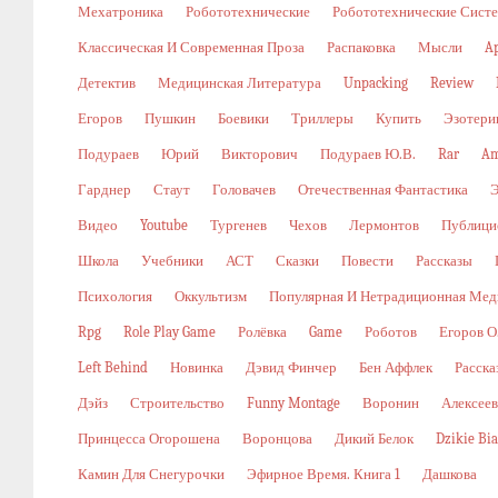
Мехатроника
Робототехнические
Робототехнические Сист
Классическая И Современная Проза
Распаковка
Мысли
A
Детектив
Медицинская Литература
Unpacking
Review
Егоров
Пушкин
Боевики
Триллеры
Купить
Эзотери
Подураев
Юрий
Викторович
Подураев Ю.В.
Rar
Am
Гарднер
Стаут
Головачев
Отечественная Фантастика
Видео
Youtube
Тургенев
Чехов
Лермонтов
Публици
Школа
Учебники
АСТ
Сказки
Повести
Рассказы
Психология
Оккультизм
Популярная И Нетрадиционная Мед
Rpg
Role Play Game
Ролёвка
Game
Роботов
Егоров О
Left Behind
Новинка
Дэвид Финчер
Бен Аффлек
Расска
Дэйз
Строительство
Funny Montage
Воронин
Алексеев
Принцесса Огорошена
Воронцова
Дикий Белок
Dzikie Bi
Камин Для Снегурочки
Эфирное Время. Книга 1
Дашкова