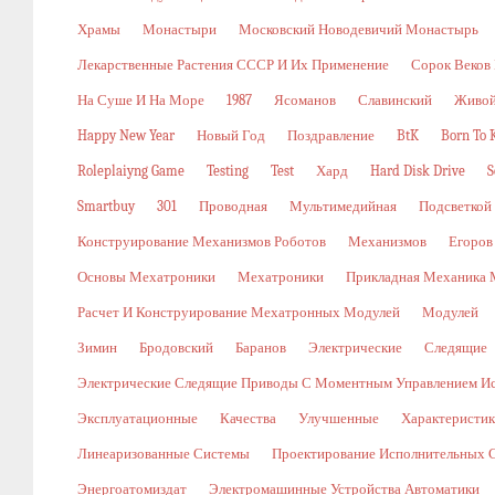
Храмы
Монастыри
Московский Новодевичий Монастырь
Лекарственные Растения СССР И Их Применение
Сорок Веков
На Суше И На Море
1987
Ясоманов
Славинский
Живой
Happy New Year
Новый Год
Поздравление
BtK
Born To K
Roleplaiyng Game
Testing
Test
Хард
Hard Disk Drive
S
Smartbuy
301
Проводная
Мультимедийная
Подсветкой
Конструирование Механизмов Роботов
Механизмов
Егоров
Основы Мехатроники
Мехатроники
Прикладная Механика 
Расчет И Конструирование Мехатронных Модулей
Модулей
Зимин
Бродовский
Баранов
Электрические
Следящие
Электрические Следящие Приводы С Моментным Управлением И
Эксплуатационные
Качества
Улучшенные
Характеристи
Линеаризованные Системы
Проектирование Исполнительных 
Энергоатомиздат
Электромашинные Устройства Автоматики