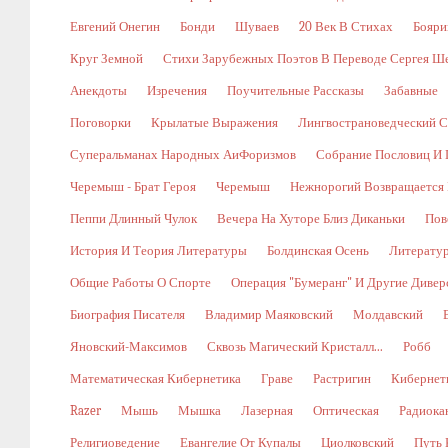
Евгений Онегин
Бонди
Шуваев
20 Век В Стихах
Бояри
Круг Земной
Стихи Зарубежных Поэтов В Переводе Сергея Ш
Анекдоты
Изречения
Поучительные Рассказы
Забавные
Поговорки
Крылатые Выражения
Лингвострановедческий С
Суперальманах Народных АиФоризмов
Собрание Пословиц И 
Черемыш - Брат Героя
Черемыш
Нежнорогий Возвращается 
Пеппи Длинный Чулок
Вечера На Хуторе Близ Диканьки
Пов
История И Теория Литературы
Болдинская Осень
Литерату
Общие Работы О Спорте
Операция "Бумеранг" И Другие Диве
Биография Писателя
Владимир Маяковский
Молдавский
Яновский-Максимов
Сквозь Магический Кристалл...
Робб
Математическая Кибернетика
Граве
Растригин
Кибернети
Razer
Мышь
Мышка
Лазерная
Оптическая
Радиока
Религиоведение
Евангелие От Купалы
Циолковский
Путь 