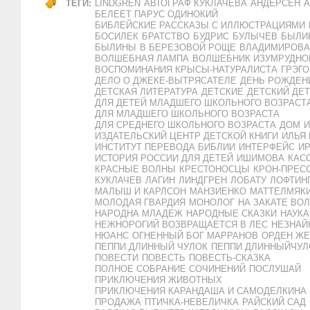
ТЕГИ:
LINDGREN
АВТОГРАФ КУКЛАЧЕВА
АНДЕРСЕН
А
БЕЛЕЕТ ПАРУС ОДИНОКИЙ
БИБЛЕЙСКИЕ РАССКАЗЫ С ИЛЛЮСТРАЦИЯМИ
БОСИЛЕК
БРАТСТВО
БУДРИС
БУЛЫЧЕВ
БЫЛИ
БЫЛИНЫ
В БЕРЕЗОВОЙ РОЩЕ
ВЛАДИМИРОВА
ВОЛШЕБНАЯ ЛАМПА
ВОЛШЕБНИК ИЗУМРУДНО
ВОСПОМИНАНИЯ КРЫСЫ-НАТУРАЛИСТА
ГРЭГ
ДЕЛО О ДЖЕКЕ-ВЫТРЯСАТЕЛЕ
ДЕНЬ РОЖДЕН
ДЕТСКАЯ ЛИТЕРАТУРА
ДЕТСКИЕ
ДЕТСКИЙ ДЕ
ДЛЯ ДЕТЕЙ МЛАДШЕГО ШКОЛЬНОГО ВОЗРАСТ
ДЛЯ МЛАДШЕГО ШКОЛЬНОГО ВОЗРАСТА
ДЛЯ СРЕДНЕГО ШКОЛЬНОГО ВОЗРАСТА
ДОМ
И
ИЗДАТЕЛЬСКИЙ ЦЕНТР ДЕТСКОЙ КНИГИ
ИЛЬЯ
ИНСТИТУТ ПЕРЕВОДА БИБЛИИ
ИНТЕРФЕЙС
И
ИСТОРИЯ РОССИИ ДЛЯ ДЕТЕЙ
ИШИМОВА
КАС
КРАСНЫЕ ВОЛНЫ
КРЕСТОНОСЦЫ
КРОН-ПРЕС
КУКЛАЧЕВ
ЛАГИН
ЛИНДГРЕН
ЛОБАТУ
ЛОФТИН
МАЛЫШ И КАРЛСОН
МАНЗИЕНКО
МАТТЕЛМЯК
МОЛОДАЯ ГВАРДИЯ
МОНОЛОГ
НА ЗАКАТЕ ВО
НАРОДНА МЛАДЕЖ
НАРОДНЫЕ СКАЗКИ
НАУКА
НЕЖНОРОГИЙ ВОЗВРАЩАЕТСЯ В ЛЕС
НЕЗНАЙ
НЮАНС
ОГНЕННЫЙ БОГ МАРРАНОВ
ОРДЕН ЖЕ
ПЕППИ ДЛИННЫЙ ЧУЛОК
ПЕППИ ДЛИННЫЙЧУЛ
ПОВЕСТИ
ПОВЕСТЬ
ПОВЕСТЬ-СКАЗКА
ПОЛНОЕ СОБРАНИЕ СОЧИНЕНИЙ
ПОСЛУШАЙ
ПРИКЛЮЧЕНИЯ ЖИВОТНЫХ
ПРИКЛЮЧЕНИЯ КАРАНДАША И САМОДЕЛКИНА
ПРОДАЖА
ПТИЧКА-НЕВЕЛИЧКА
РАЙСКИЙ САД