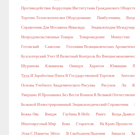
Противодействие Коррупции Институтами Гражданского Общест
Торгово-Технологическое Оборудование
Памбухчиянц
Вахр
Справочник Для Москвича-Инвалида
Энциклопедия Междунаро
Непродовольственные Товары
Товароведение
Мишустин
Готовский
Самохин
Геохимия Полициклических Ароматичес
Бухгалтерский Учет И Валютный Контроль Во Внешнеэкономичес
Шуринова
Климачева
Онищук
Харитон
Юзвишин
П
Труд И Заработная Плата В Государственной Торговле
Антолог
Основы Учебного Академического Рисунка
Рисунок
Ли
К
Умерших И Пропавших Без Вести Воинов В Великой Отечественной В
Большой Иллюстрированный Энциклопедический Справочник
Божье Око
Виндж
Глубина В Небе
Ринго
Когда Дьявол
Многоярусный Мир
Бова
Старатели
На Краю Пропасти
Этан С Планеты Эйтос
В Свободном Падении
Зинделл
Х