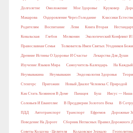
Долголетие
Омоложение
Мое Здоровье
Круковер
Доро
Макарова
Оздоровление Через Голодание
Классики Естест
Родителям
Воспитание
Леви
Книга Вторая
Нестандар
Ковальская
Глебов
Мелконян
Экологический Конфликт И 
Православная Семья
Толкователь Имен Святых Угодников Бож
Древние Истины О Здоровье И Счастье
Лекарства Для Души
Изучение Языков Мира
Самоучитель-Календарь
На Каждый
Неумывакина
Неумывакин
Эндоэкология Здоровья
Теори
Стенгерс
Пригожин
Новый Диалог Человека С Природой
Как Стать Хозяином В Доме
Панацея
Буш
Иисус — Наша
Соловьев И Евангелие
В Преддверии Золотого Века
В Сотр
ПДД
Автотранспорт
Транспорт
Ефремов
Дорожные Зн
Поведение На Дороге
Сборник Негласных Правил Дорожного 
Советы Колдуна - Целителя
Колдовское Зеркало
Геополитик