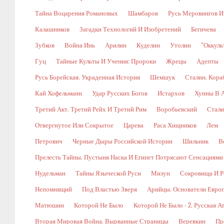
Тайна Воцарения Романовых
Шамбаров
Русь Меровингов И
Калашников
Загадки Технологий И Изобретений
Бегичева
Зубков
Война Инь
Арилин
Куделин
Утолин
"Оккуль
Гуц
Тайные Культы И Учения: Пророки
Жрецы
Адепты
Русь Борейская. Украденная История
Шемшук
Сталин. Кора
Кай Хофельманн
Удар Русских Богов
Истархов
Хунны В А
Третий Акт. Третий Рейх И Третий Рим
Воробьевский
Стали
Отвергнутое Или Сокрытое
Царева
Раса Хищников
Лем
Петрович
Черные Дыры Российской Истории
Шильник
В
Прелесть Тайны. Пустыня Наска И Египет Потрясают Сенсациями
Нудельман
Тайны Языческой Руси
Мизун
Сокровища И Р
Непомнящий
Под Властью Зверя
Арийцы. Основатели Евро
Матюшин
Которой Не Было
Которой Не Было - 2. Русская А
Вторая Мировая Война. Вырванные Страницы
Веревкин
Пр