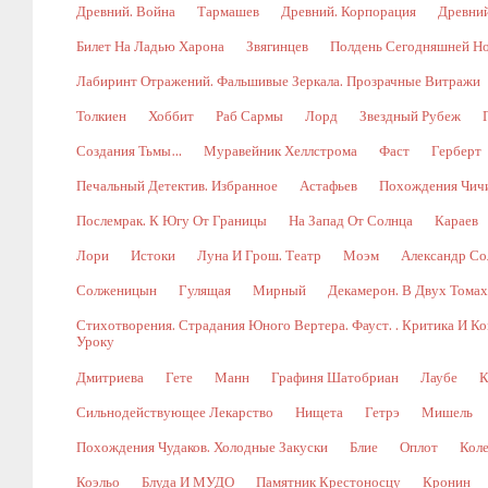
Древний. Война
Тармашев
Древний. Корпорация
Древний
Билет На Ладью Харона
Звягинцев
Полдень Сегодняшней Н
Лабиринт Отражений. Фальшивые Зеркала. Прозрачные Витражи
Толкиен
Хоббит
Раб Сармы
Лорд
Звездный Рубеж
Создания Тьмы…
Муравейник Хеллстрома
Фаст
Герберт
Печальный Детектив. Избранное
Астафьев
Похождения Чич
Послемрак. К Югу От Границы
На Запад От Солнца
Караев
Лори
Истоки
Луна И Грош. Театр
Моэм
Александр Со
Солженицын
Гулящая
Мирный
Декамерон. В Двух Томах.
Стихотворения. Страдания Юного Вертера. Фауст. . Критика И 
Уроку
Дмитриева
Гете
Манн
Графиня Шатобриан
Лаубе
К
Сильнодействующее Лекарство
Нищета
Гетрэ
Мишель
Похождения Чудаков. Холодные Закуски
Блие
Оплот
Коле
Коэльо
Блуда И МУДО
Памятник Крестоносцу
Кронин