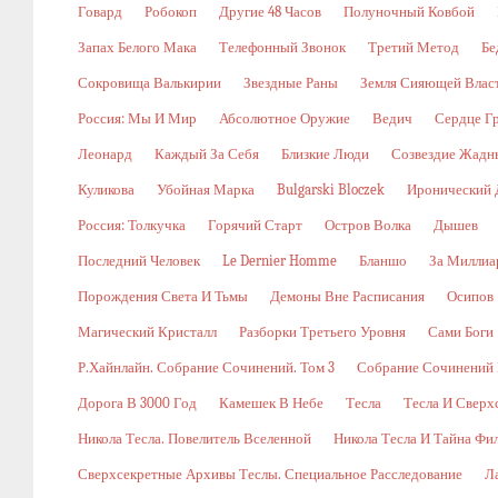
Говард
Робокоп
Другие 48 Часов
Полуночный Ковбой
Запах Белого Мака
Телефонный Звонок
Третий Метод
Бе
Сокровища Валькирии
Звездные Раны
Земля Сияющей Влас
Россия: Мы И Мир
Абсолютное Оружие
Ведич
Сердце Г
Леонард
Каждый За Себя
Близкие Люди
Созвездие Жадн
Куликова
Убойная Марка
Bulgarski Bloczek
Иронический 
Россия: Толкучка
Горячий Старт
Остров Волка
Дышев
Последний Человек
Le Dernier Homme
Бланшо
За Миллиа
Порождения Света И Тьмы
Демоны Вне Расписания
Осипов
Магический Кристалл
Разборки Третьего Уровня
Сами Боги
Р.Хайнлайн. Собрание Сочинений. Том 3
Собрание Сочинений В
Дорога В 3000 Год
Камешек В Небе
Тесла
Тесла И Сверх
Никола Тесла. Повелитель Вселенной
Никола Тесла И Тайна Фи
Сверхсекретные Архивы Теслы. Специальное Расследование
Л