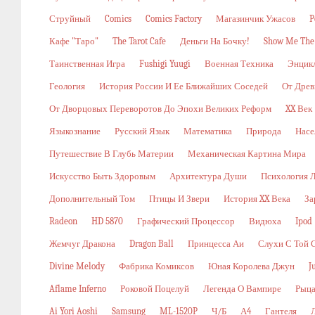
Струйный
Comics
Comics Factory
Магазинчик Ужасов
P
Кафе "Таро"
The Tarot Cafe
Деньги На Бочку!
Show Me The
Таинственная Игра
Fushigi Yuugi
Военная Техника
Энцикл
Геология
История России И Ее Ближайших Соседей
От Древ
От Дворцовых Переворотов До Эпохи Великих Реформ
XX Век
Языкознание
Русский Язык
Математика
Природа
Насе
Путешествие В Глубь Материи
Механическая Картина Мира
Искусство Быть Здоровым
Архитектура Души
Психология 
Дополнительный Том
Птицы И Звери
История XX Века
За
Radeon
HD 5870
Графический Процессор
Видюха
Ipod
Жемчуг Дракона
Dragon Ball
Принцесса Аи
Слухи С Той 
Divine Melody
Фабрика Комиксов
Юная Королева Джун
J
Aflame Inferno
Роковой Поцелуй
Легенда О Вампире
Рыца
Ai Yori Aoshi
Samsung
ML-1520P
Ч/б
А4
Гантеля