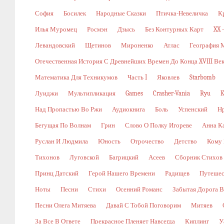
София
Босилек
Народные Сказки
Птичка-Невеличка
К
Илья Муромец
Росмэн
Дзысь
Без Контурных Карт
XX 
Левандовский
Щетинов
Мироненко
Атлас
География 
Отечественная История С Древнейших Времен До Конца XVIII Ве
Математика Для Техникумов
Часть I
Яковлев
Starbomb
Луиджи
Мультипликация
Games
Crasher-Vania
Ryu
K
Над Пропастью Во Ржи
Аудиокнига
Боль
Успенский
Н
Бегущая По Волнам
Грин
Слово О Полку Игореве
Анна К
Руслан И Людмила
Юность
Отрочество
Детство
Кому 
Тихонов
Луговской
Багрицкий
Асеев
Сборник Стихов
Принц Датский
Герой Нашего Времени
Радищев
Путешес
Ноты
Песни
Стихи
Осенний Романс
Забытая Дорога В
Песни Олега Митяева
Давай С Тобой Поговорим
Митяев
За Все В Ответе
Прекрасное Пленяет Навсегда
Киплинг
У