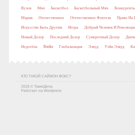
Вузов
Мяч
Баскетбол
Баскетбольный Мяч
Конкурент
Мария
Отечественное
Отечественное Фэнтези
Право На 
Искусство Быть Другим
Игорь
Добрый Человек И Революци
Новый Дозор
Последний Дозор
Сумеречный Дозор
Днев
Недотёпа
Books
Глобализация
Элвуд
Уэйн Элвуд
Кн
КТО ТАКОЙ САЙМОН ФОКС?
2026 ©
ТакиеДела
.
Работает на
Wordpress