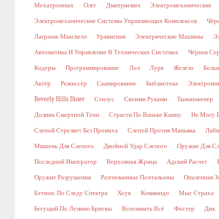
Мехатронных
Олег
Дмитриевич
Электромеханические
Электромеханические Системы Управляющих Комплексов
Чёр
Лагранж-Максвелл
Уравнения
Электрические Машины
Э
Автоматика И Управление В Технических Системах
Чёрная Се
Кодеры
Программирование
Лол
Лурк
Железо
Боль
Актёр
Режиссёр
Сканирование
Библиотека
Электронн
Beverly Hills Diner
Стилус
Своими Руками
Тыжинженер
Долина Смертной Тени
Страсти По Ваньке Каину
Не Могу 
Слепой Стреляет Без Промаха
Слепой Против Маньяка
Лаби
Мишень Для Слепого
Двойной Удар Слепого
Оружие Для Сл
Последний Император
Верховная Жрица
Адский Расчет
Оружие Разрушения
Разгневанные Почтальоны
Опаленная З
Бэтмэн: По Следу Спектра
Хоук
Коммандо
Мыс Страха
Бегущий По Лезвию Бритвы
Вспомнить Всё
Фостер
Дик