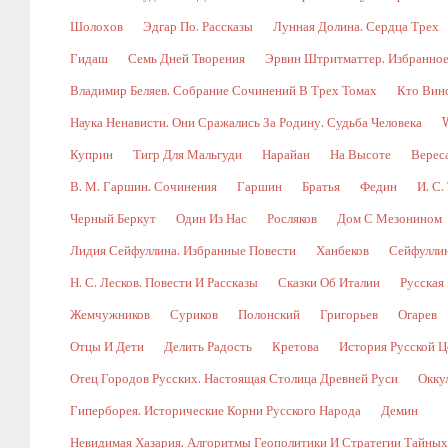
Шолохов
Эдгар По. Рассказы
Лунная Долина. Сердца Трех
Гидаш
Семь Дней Творения
Эрвин Штритматтер. Избранно
Владимир Беляев. Собрание Сочинений В Трех Томах
Кто Вин
Наука Ненависти. Они Сражались За Родину. Судьба Человека
Куприн
Тигр Для Мальгуди
Нарайан
На Высоте
Верес
В. М. Гаршин. Сочинения
Гаршин
Братья
Федин
И. С.
Черный Беркут
Один Из Нас
Росляков
Дом С Мезонином
Лидия Сейфуллина. Избранные Повести
Ханбеков
Сейфулли
Н. С. Лесков. Повести И Рассказы
Сказки Об Италии
Русская
Жемчужников
Суриков
Полонский
Григорьев
Огарев
Отцы И Дети
Делить Радость
Кретова
История Русской Ц
Отец Городов Русских. Настоящая Столица Древней Руси
Окку
Гиперборея. Исторические Корни Русского Народа
Демин
Невидимая Хазария. Алгоритмы Геополитики И Стратегии Тайны