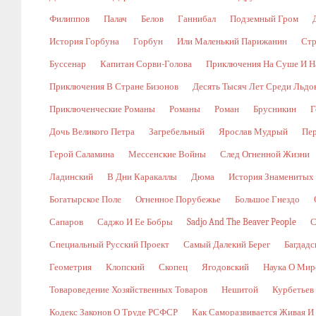
Филиппов
Палач
Белов
Ганнибал
Подземный Гром
История Горбуна
Горбун
Или Маленький Парижанин
Стр
Буссенар
Капитан Сорви-Голова
Приключения На Суше И Н
Приключения В Стране Бизонов
Десять Тысяч Лет Среди Льдо
Приключенческие Романы
Романы
Роман
Брусникин
Г
Дочь Великого Петра
Загребельный
Ярослав Мудрый
Пе
Герой Саламина
Мессенские Войны
След Огненной Жизни
Ладинский
В Дни Каракаллы
Дюма
История Знаменитых
Богатырское Поле
Огненное Порубежье
Большое Гнездо
Сапаров
Саджо И Ее Бобры
Sadjo And The Beaver People
С
Специальный Русский Проект
Самый Далекий Берег
Багдадс
Геометрия
Клопский
Скопец
Ягодовский
Наука О Мир
Товароведение Хозяйственных Товаров
Нешитой
Курбетьев
Кодекс Законов О Труде РСФСР
Как Саморазвивается Живая И