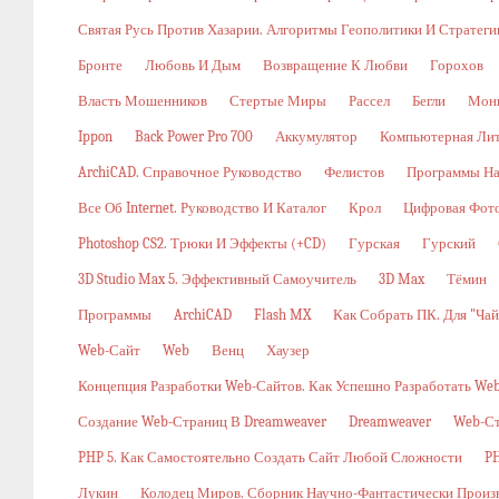
Святая Русь Против Хазарии. Алгоритмы Геополитики И Стратег
Бронте
Любовь И Дым
Возвращение К Любви
Горохов
Власть Мошенников
Стертые Миры
Рассел
Бегли
Мон
Ippon
Back Power Pro 700
Аккумулятор
Компьютерная Ли
ArchiCAD. Справочное Руководство
Фелистов
Программы На
Все Об Internet. Руководство И Каталог
Крол
Цифровая Фото
Photoshop CS2. Трюки И Эффекты (+CD)
Гурская
Гурский
3D Studio Max 5. Эффективный Самоучитель
3D Max
Тёмин
Программы
ArchiCAD
Flash MX
Как Собрать ПК. Для "ча
Web-Сайт
Web
Венц
Хаузер
Концепция Разработки Web-Сайтов. Как Успешно Разработать W
Создание Web-Страниц В Dreamweaver
Dreamweaver
Web-С
PHP 5. Как Самостоятельно Создать Сайт Любой Сложности
PH
Лукин
Колодец Миров. Сборник Научно-Фантастически Произ