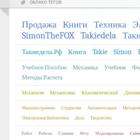
ОБЛАКО ТЕГОВ
Продажа
Книги
Техника
Э
SimonTheFOX
Takiedela
Так
Такиедела.рф
Книга
Takie
Simon
Учебное Пособие
Механика
Учебник
Фо
Методы Расчета
Механизм
Механизмы
Кинематический
Динам
Машиностроение
Студентам
Автоматизация
Методич
Электронная Библиотека
Дела
Творчество
Робот
Роботы
Станкин
Мгту
Моделирование
Сайм