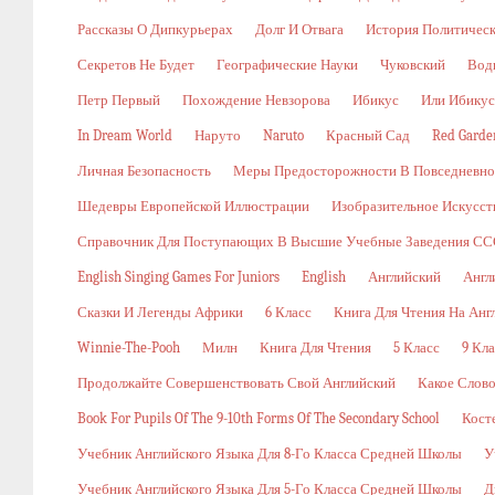
Рассказы О Дипкурьерах
Долг И Отвага
История Политичес
Секретов Не Будет
Географические Науки
Чуковский
Вод
Петр Первый
Похождение Невзорова
Ибикус
Или Ибикус
In Dream World
Наруто
Naruto
Красный Сад
Red Garde
Личная Безопасность
Меры Предосторожности В Повседневн
Шедевры Европейской Иллюстрации
Изобразительное Искусст
Справочник Для Поступающих В Высшие Учебные Заведения ССС
English Singing Games For Juniors
English
Английский
Англ
Сказки И Легенды Африки
6 Класс
Книга Для Чтения На Анг
Winnie-The-Pooh
Милн
Книга Для Чтения
5 Класс
9 Кла
Продолжайте Совершенствовать Свой Английский
Какое Слов
Book For Pupils Of The 9-10th Forms Of The Secondary School
Кост
Учебник Английского Языка Для 8-Го Класса Средней Школы
У
Учебник Английского Языка Для 5-Го Класса Средней Школы
Д