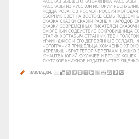
РАССКАЗ БЫВШЕГО КАТОРЖНИКА
РАССКАЗЫ
РАССКАЗЫ ИЗ РУССКОЙ ИСТОРИИ
РЕСПУБЛИК
РОДДА
РОЗАНОВ
РОСМЭН
РОССИЯ МОЛОДАЯ
СБОРНИК
СВЕТ НА ВОСТОКЕ
СЕМЬ ПОДЗЕМН
СКАЗКА
СКАЗКИ
СКАЗКИ РАЗНЫХ НАРОДОВ
С
СКАЗКИ СОВРЕМЕННЫХ ПИСАТЕЛЕЙ
СКАЗОЧН
СМОЛЁНЫЙ
СОДЕЙСТВИЕ
СОКРОВИЩНИЦА
С
СТАРИК ХОТТАБЫЧ
СТРАННИК
ТВЕН
ТОЛСТОЙ
УРФИН ДЖЮС И ЕГО ДЕРЕВЯННЫЕ СОЛДАТЫ
ФОТОГРАФИЯ ПРИШЕЛЬЦА
ХОМЧЕНКО
ХРОНО
ЧЕРЕМЫШ - БРАТ ГЕРОЯ
ЧЕРЕПАХА!
ШИШКО
ЮНАЦТВА
ЮРИЙ КУКЛАЧЕВ И ЕГО 120 КОШЕК
ЯКУТСКОЕ КНИЖНОЕ ИЗДАТЕЛЬСТВО
ЯЩЕНКО
ЗАКЛАДКИ: