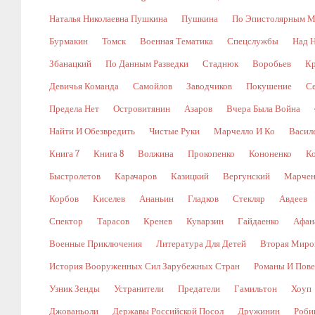
Наталья Николаевна Пушкина
Пушкина
По Эпистолярным М
Бурмакин
Томск
Военная Тематика
Спецслужбы
Над 
Збанацкий
По Данным Разведки
Стаднюк
Воробьев
Кр
Девичья Команда
Самойлов
Заводчиков
Покушение
С
Предела Нет
Островитянин
Азаров
Вчера Была Война
Найти И Обезвредить
Чистые Руки
Марчелло И Ко
Васил
Книга 7
Книга 8
Волжина
Прокопенко
Кононенко
К
Быстролетов
Карачаров
Казицкий
Вергунский
Марчен
Корбов
Киселев
Ананьин
Гладков
Стекляр
Авдеев
Спектор
Тарасов
Кренев
Куварзин
Гайдаенко
Афан
Военные Приключения
Литература Для Детей
Вторая Миро
История Вооруженных Сил Зарубежных Стран
Романы И Пове
Узник Зенды
Устранители
Предатели
Гамильтон
Хоуп
Джованьоли
Державы Российской Посол
Дружинин
Роби