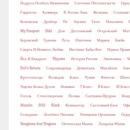
Подруга Особого Назначения
Стечение Обстоятельств
Одна
Гаррисон
Халвмерк
В Логове Льва
Желязны
Стальная
Коновалов
Драйзер
По
Акунин
Гюго
Максимов
My Passport
Hdd
Дом
Достоевский
Островский
Мат
Буровский
Грачева
Русь
Платонов
Марков
Блейк
Смерть И Немного Любви
Инстинкт Бабы-Яги
Первое Прави
Йоу В Квадрате
YSquare
История России
Экономика
Ч
Evil’s Return
Сокровищница
Дементьев
Михайлов
Аль
Крестоносцы
Волкодав
Класс
Рукин
Фэнтези
Шант
Ущелье Белых Духов
Новиков
7 Класс
8 Класс
10 Класс
Гоголь
Стихотворения
Поэмы
Салтыков-Щедрин
Влад
Mamba
2012
Black
Компьютер
Системный Блок
Офи
Голодание
Лечебное Питание
Очищение Организма
Оздо
Dungeons And Dragons
Оптическая Мышь
Лазерная Мышь