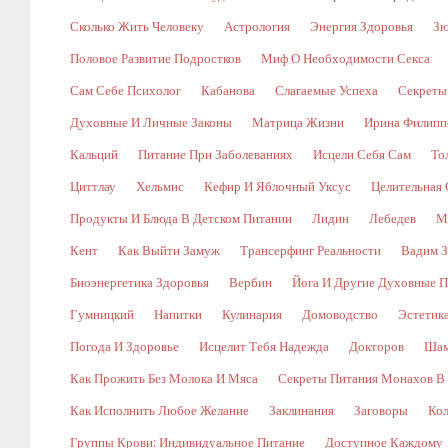
Сколько Жить Человеку
Астрология
Энергия Здоровья
Зю
Половое Развитие Подростков
Миф О Необходимости Секса
Сам Себе Психолог
Кабанова
Слагаемые Успеха
Секреты
Духовные И Личные Законы
Матрица Жизни
Ирина Филипп
Кальций
Питание При Заболеваниях
Исцели Себя Сам
То
Циттлау
Хельмис
Кефир И Яблочный Уксус
Целительная 
Продукты И Блюда В Детском Питании
Лидин
Лебедев
М
Кент
Как Выйти Замуж
Трансерфинг Реальности
Вадим З
Биоэнергетика Здоровья
Вербин
Йога И Другие Духовные П
Гумницкий
Напитки
Кулинария
Домоводство
Эстетик
Погода И Здоровье
Исцелит Тебя Надежда
Докторов
Шам
Как Прожить Без Молока И Мяса
Секреты Питания Монахов В
Как Исполнить Любое Желание
Заклинания
Заговоры
Кол
Группы Крови: Индивидуальное Питание
Доступное Каждому