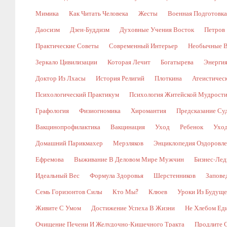
Мимика
Как Читать Человека
Жесты
Военная Подготовка
Даосизм
Дзен-Буддизм
Духовные Учения Восток
Петров
Практические Советы
Современный Интерьер
Необычные В
Зеркало Цивилизации
Которая Лечит
Богатырева
Энергия
Доктор Из Лхасы
История Религий
Плоткина
Атеистическ
Психологический Практикум
Психология Житейской Мудрост
Графология
Физиогномика
Хиромантия
Предсказание Су
Вакцинопрофилактика
Вакцинация
Уход
Ребенок
Уход
Домашний Парикмахер
Мерзляков
Энциклопедия Оздоровл
Ефремова
Выживание В Деловом Мире Мужчин
Бизнес-Лед
Идеальный Вес
Формула Здоровья
Шерстенников
Запове
Семь Горизонтов Силы
Кто Мы?
Клюев
Уроки Из Будуще
Живите С Умом
Достижение Успеха В Жизни
Не Хлебом Ед
Очищение Печени И Желудочно-Кишечного Тракта
Продлите 