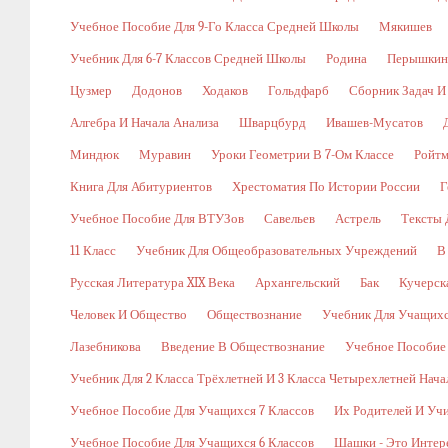
Учебное Пособие Для 9-Го Класса Средней Школы
Мякишев
Учебник Для 6-7 Классов Средней Школы
Родина
Перышкин
Цузмер
Додонов
Ходаков
Гольдфарб
Сборник Задач И
Алгебра И Начала Анализа
Шварцбурд
Ивашев-Мусатов
Миндюк
Муравин
Уроки Геометрии В 7-Ом Классе
Ройт
Книга Для Абитуриентов
Хрестоматия По Истории России
Г
Учебное Пособие Для ВТУЗов
Савельев
Астрель
Тексты 
11 Класс
Учебник Для Общеобразовательных Учреждений
В
Русская Литература XIX Века
Архангельский
Бак
Кучерск
Человек И Общество
Обществознание
Учебник Для Учащихс
Лазебникова
Введение В Обществознание
Учебное Пособие
Учебник Для 2 Класса Трёхлетней И 3 Класса Четырехлетней Нач
Учебное Пособие Для Учащихся 7 Классов
Их Родителей И Уч
Учебное Пособие Для Учащихся 6 Классов
Шашки - Это Интер