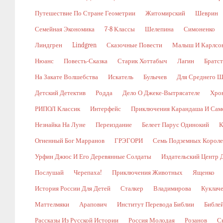
Путешествие По Стране Геометрии
Житомирский
Шеврин
Семейная Экономика
7-8 Классы
Шелепина
Симоненко
Линдгрен
Lindgren
Сказочные Повести
Малыш И Карлсо
Нюанс
Повесть-Сказка
Старик Хоттабыч
Лагин
Братс
На Закате Волшебства
Искатель
Булычев
Для Среднего Ш
Детский Детектив
Родда
Дело О Джеке-Вытрясателе
Хро
РИПОЛ Классик
Интерфейс
Приключения Карандаша И Сам
Незнайка На Луне
Переиздание
Белеет Парус Одинокий
К
Огненный Бог Марранов
ГРЭГОРИ
Семь Подземных Корол
Урфин Джюс И Его Деревянные Солдаты
Издательский Центр 
Послушай
Черепаха!
Приключения Животных
Ященко
История России Для Детей
Сталкер
Владимирова
Куклач
Маттелмяки
Арапович
Институт Перевода Библии
Библе
Рассказы Из Русской Истории
Россия Молодая
Розанов
С