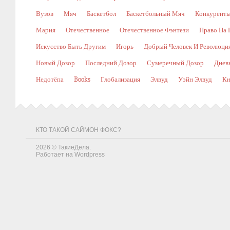
Вузов
Мяч
Баскетбол
Баскетбольный Мяч
Конкурент
Мария
Отечественное
Отечественное Фэнтези
Право На 
Искусство Быть Другим
Игорь
Добрый Человек И Революци
Новый Дозор
Последний Дозор
Сумеречный Дозор
Днев
Недотёпа
Books
Глобализация
Элвуд
Уэйн Элвуд
Кн
КТО ТАКОЙ САЙМОН ФОКС?
2026 ©
ТакиеДела
.
Работает на
Wordpress