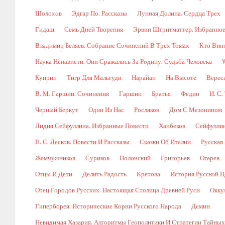
Шолохов
Эдгар По. Рассказы
Лунная Долина. Сердца Трех
Гидаш
Семь Дней Творения
Эрвин Штритматтер. Избранно
Владимир Беляев. Собрание Сочинений В Трех Томах
Кто Вин
Наука Ненависти. Они Сражались За Родину. Судьба Человека
Куприн
Тигр Для Мальгуди
Нарайан
На Высоте
Верес
В. М. Гаршин. Сочинения
Гаршин
Братья
Федин
И. С.
Черный Беркут
Один Из Нас
Росляков
Дом С Мезонином
Лидия Сейфуллина. Избранные Повести
Ханбеков
Сейфулли
Н. С. Лесков. Повести И Рассказы
Сказки Об Италии
Русская
Жемчужников
Суриков
Полонский
Григорьев
Огарев
Отцы И Дети
Делить Радость
Кретова
История Русской Ц
Отец Городов Русских. Настоящая Столица Древней Руси
Окку
Гиперборея. Исторические Корни Русского Народа
Демин
Невидимая Хазария. Алгоритмы Геополитики И Стратегии Тайны