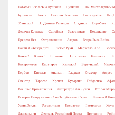
Наталья Николаевна Пушкина
Пушкина
По Эпистолярным М
Бурмакин
Томск
Военная Тематика
Спецслужбы
Над 
Збанацкий
По Данным Разведки
Стаднюк
Воробьев
Кр
Девичья Команда
Самойлов
Заводчиков
Покушение
С
Предела Нет
Островитянин
Азаров
Вчера Была Война
Найти И Обезвредить
Чистые Руки
Марчелло И Ко
Васил
Книга 7
Книга 8
Волжина
Прокопенко
Кононенко
К
Быстролетов
Карачаров
Казицкий
Вергунский
Марчен
Корбов
Киселев
Ананьин
Гладков
Стекляр
Авдеев
Спектор
Тарасов
Кренев
Куварзин
Гайдаенко
Афан
Военные Приключения
Литература Для Детей
Вторая Миро
История Вооруженных Сил Зарубежных Стран
Романы И Пове
Узник Зенды
Устранители
Предатели
Гамильтон
Хоуп
Джованьоли
Державы Российской Посол
Дружинин
Роби