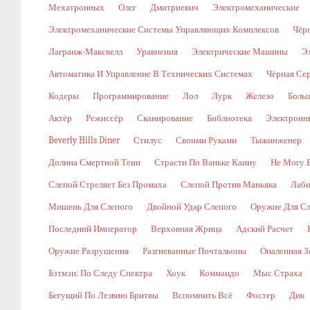
Мехатронных
Олег
Дмитриевич
Электромеханические
Электромеханические Системы Управляющих Комплексов
Чёр
Лагранж-Максвелл
Уравнения
Электрические Машины
Э
Автоматика И Управление В Технических Системах
Чёрная Се
Кодеры
Программирование
Лол
Лурк
Железо
Боль
Актёр
Режиссёр
Сканирование
Библиотека
Электронн
Beverly Hills Diner
Стилус
Своими Руками
Тыжинженер
Долина Смертной Тени
Страсти По Ваньке Каину
Не Могу 
Слепой Стреляет Без Промаха
Слепой Против Маньяка
Лаби
Мишень Для Слепого
Двойной Удар Слепого
Оружие Для Сл
Последний Император
Верховная Жрица
Адский Расчет
Оружие Разрушения
Разгневанные Почтальоны
Опаленная З
Бэтмэн: По Следу Спектра
Хоук
Коммандо
Мыс Страха
Бегущий По Лезвию Бритвы
Вспомнить Всё
Фостер
Дик