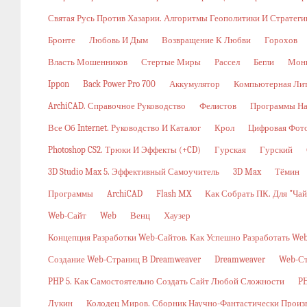
Святая Русь Против Хазарии. Алгоритмы Геополитики И Стратег
Бронте
Любовь И Дым
Возвращение К Любви
Горохов
Власть Мошенников
Стертые Миры
Рассел
Бегли
Мон
Ippon
Back Power Pro 700
Аккумулятор
Компьютерная Ли
ArchiCAD. Справочное Руководство
Фелистов
Программы На
Все Об Internet. Руководство И Каталог
Крол
Цифровая Фото
Photoshop CS2. Трюки И Эффекты (+CD)
Гурская
Гурский
3D Studio Max 5. Эффективный Самоучитель
3D Max
Тёмин
Программы
ArchiCAD
Flash MX
Как Собрать ПК. Для "ча
Web-Сайт
Web
Венц
Хаузер
Концепция Разработки Web-Сайтов. Как Успешно Разработать W
Создание Web-Страниц В Dreamweaver
Dreamweaver
Web-С
PHP 5. Как Самостоятельно Создать Сайт Любой Сложности
PH
Лукин
Колодец Миров. Сборник Научно-Фантастически Произ