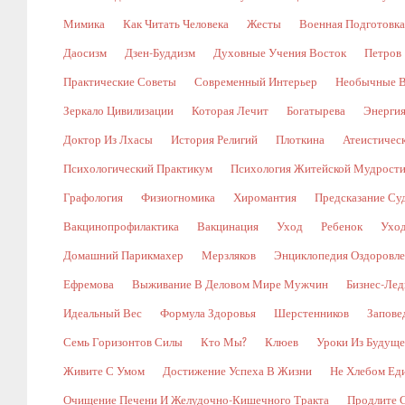
Мимика
Как Читать Человека
Жесты
Военная Подготовка
Даосизм
Дзен-Буддизм
Духовные Учения Восток
Петров
Практические Советы
Современный Интерьер
Необычные В
Зеркало Цивилизации
Которая Лечит
Богатырева
Энергия
Доктор Из Лхасы
История Религий
Плоткина
Атеистическ
Психологический Практикум
Психология Житейской Мудрост
Графология
Физиогномика
Хиромантия
Предсказание Су
Вакцинопрофилактика
Вакцинация
Уход
Ребенок
Уход
Домашний Парикмахер
Мерзляков
Энциклопедия Оздоровл
Ефремова
Выживание В Деловом Мире Мужчин
Бизнес-Лед
Идеальный Вес
Формула Здоровья
Шерстенников
Запове
Семь Горизонтов Силы
Кто Мы?
Клюев
Уроки Из Будуще
Живите С Умом
Достижение Успеха В Жизни
Не Хлебом Ед
Очищение Печени И Желудочно-Кишечного Тракта
Продлите 