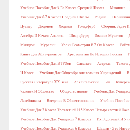
Учебное Пособие Для 9-Го Класса Средней Школы
Мякишев
Учебник Для 6-7 Классов Средней Школы
Родина
Перышкин
Цузмер
Додонов
Ходаков
Гольдфарб
Сборник Задач И
Алгебра И Начала Анализа
Шварцбурд
Ивашев-Мусатов
Миндюк
Муравин
Уроки Геометрии В 7-Ом Классе
Ройт
Книга Для Абитуриентов
Хрестоматия По Истории России
Г
Учебное Пособие Для ВТУЗов
Савельев
Астрель
Тексты 
11 Класс
Учебник Для Общеобразовательных Учреждений
В
Русская Литература XIX Века
Архангельский
Бак
Кучерск
Человек И Общество
Обществознание
Учебник Для Учащихс
Лазебникова
Введение В Обществознание
Учебное Пособие
Учебник Для 2 Класса Трёхлетней И 3 Класса Четырехлетней Нач
Учебное Пособие Для Учащихся 7 Классов
Их Родителей И Уч
Учебное Пособие Для Учащихся 6 Классов
Шашки - Это Интер