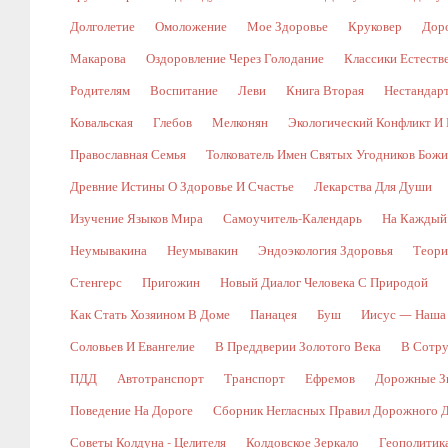
Долголетие
Омоложение
Мое Здоровье
Круковер
Доро
Макарова
Оздоровление Через Голодание
Классики Естест
Родителям
Воспитание
Леви
Книга Вторая
Нестандар
Ковальская
Глебов
Мелконян
Экологический Конфликт И 
Православная Семья
Толкователь Имен Святых Угодников Бож
Древние Истины О Здоровье И Счастье
Лекарства Для Души
Изучение Языков Мира
Самоучитель-Календарь
На Каждый
Неумывакина
Неумывакин
Эндоэкология Здоровья
Теори
Стенгерс
Пригожин
Новый Диалог Человека С Природой
Как Стать Хозяином В Доме
Панацея
Буш
Иисус — Наша
Соловьев И Евангелие
В Преддверии Золотого Века
В Сотр
ПДД
Автотранспорт
Транспорт
Ефремов
Дорожные Зн
Поведение На Дороге
Сборник Негласных Правил Дорожного 
Советы Колдуна - Целителя
Колдовское Зеркало
Геополитик