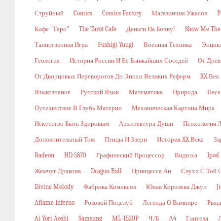
Струйный
Comics
Comics Factory
Магазинчик Ужасов
P
Кафе "Таро"
The Tarot Cafe
Деньги На Бочку!
Show Me The
Таинственная Игра
Fushigi Yuugi
Военная Техника
Энцикл
Геология
История России И Ее Ближайших Соседей
От Древ
От Дворцовых Переворотов До Эпохи Великих Реформ
XX Век
Языкознание
Русский Язык
Математика
Природа
Насе
Путешествие В Глубь Материи
Механическая Картина Мира
Искусство Быть Здоровым
Архитектура Души
Психология 
Дополнительный Том
Птицы И Звери
История XX Века
За
Radeon
HD 5870
Графический Процессор
Видюха
Ipod
Жемчуг Дракона
Dragon Ball
Принцесса Аи
Слухи С Той 
Divine Melody
Фабрика Комиксов
Юная Королева Джун
J
Aflame Inferno
Роковой Поцелуй
Легенда О Вампире
Рыца
Ai Yori Aoshi
Samsung
ML-1520P
Ч/б
А4
Гантеля