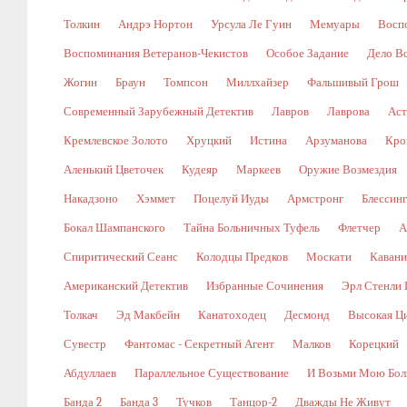
Толкин
Андрэ Нортон
Урсула Ле Гуин
Мемуары
Восп
Воспоминания Ветеранов-Чекистов
Особое Задание
Дело В
Жогин
Браун
Томпсон
Миллхайзер
Фальшивый Грош
Современный Зарубежный Детектив
Лавров
Лаврова
Аст
Кремлевское Золото
Хруцкий
Истина
Арзуманова
Кро
Аленький Цветочек
Кудеяр
Маркеев
Оружие Возмездия
Накадзоно
Хэммет
Поцелуй Иуды
Армстронг
Блессин
Бокал Шампанского
Тайна Больничных Туфель
Флетчер
А
Спиритический Сеанс
Колодцы Предков
Москати
Кавани
Американский Детектив
Избранные Сочинения
Эрл Стенли 
Толкач
Эд Макбейн
Канатоходец
Десмонд
Высокая Ц
Сувестр
Фантомас - Секретный Агент
Малков
Корецкий
Абдуллаев
Параллельное Существование
И Возьми Мою Бол
Банда 2
Банда 3
Тучков
Танцор-2
Дважды Не Живут