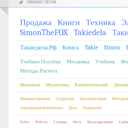
ОБЛАКО ТЕГОВ
Продажа
Книги
Техника
Э
SimonTheFOX
Takiedela
Так
Такиедела.рф
Книга
Takie
Simon
Учебное Пособие
Механика
Учебник
Фо
Методы Расчета
Механизм
Механизмы
Кинематический
Динам
Машиностроение
Студентам
Автоматизация
Методич
Электронная Библиотека
Дела
Творчество
Робот
Роботы
Станкин
Мгту
Моделирование
Сайм