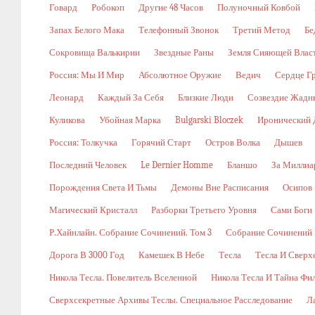
Говард
Робокоп
Другие 48 Часов
Полуночный Ковбой
Запах Белого Мака
Телефонный Звонок
Третий Метод
Бе
Сокровища Валькирии
Звездные Раны
Земля Сияющей Влас
Россия: Мы И Мир
Абсолютное Оружие
Ведич
Сердце Г
Леонард
Каждый За Себя
Близкие Люди
Созвездие Жадн
Куликова
Убойная Марка
Bulgarski Bloczek
Иронический 
Россия: Толкучка
Горячий Старт
Остров Волка
Дышев
Последний Человек
Le Dernier Homme
Бланшо
За Миллиа
Порождения Света И Тьмы
Демоны Вне Расписания
Осипов
Магический Кристалл
Разборки Третьего Уровня
Сами Боги
Р.Хайнлайн. Собрание Сочинений. Том 3
Собрание Сочинений В
Дорога В 3000 Год
Камешек В Небе
Тесла
Тесла И Сверх
Никола Тесла. Повелитель Вселенной
Никола Тесла И Тайна Фи
Сверхсекретные Архивы Теслы. Специальное Расследование
Л