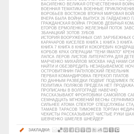
ВАСИЛЕНКО
ВЕЛИКАЯ ОТЕЧЕСТВЕННАЯ ВОЙН
ВОЕННАЯ ТЕМАТИКА
ВОЕННЫЕ ПРИКЛЮЧЕНИ
ВОРОБЬЕВ
ВОСТОКОВ
ВТОРАЯ МИРОВАЯ ВОЙ
ВЧЕРА БЫЛА ВОЙНА
ВЫПУСК 26
ГАЙДАЕНКО
Г
ГРАЖДАНСКАЯ ВОЙНА
ГРОМОВ
ДЕВИЧЬЯ КОМ
ЕГОРОВ
ЕРМОЛЕНКО
ЖЕЛЕЗНЫЙ ПОТОК
ЗАВ
ЗБАНАЦКИЙ
ЗОТОВ
ЗУБОВ
ИСТОРИЯ ВООРУЖЕННЫХ СИЛ ЗАРУБЕЖНЫХ 
КАРАЧАРОВ
КИСЕЛЕВ
КНИГА 1
КНИГА 3
КНИГА 
КНИГА 7
КНИГА 8
КНИГИ
КОКОРЕВИЧ
КОНДРА
КОРБОВ
КРАХ ОПЕРАЦИИ "ТЕНИ ЯМАТО"
КРЕН
ЛАПСА
ЛЕРОВ
ЛИСТОВ
ЛИТЕРАТУРА ДЛЯ ДЕТ
МАРЧЕНКО
МИХАЙЛОВ
МОСКВА
НАД НАМИ С
НАЙТИ И ОБЕЗВРЕДИТЬ
НЕЗАБЫВАЕМОЕ
НОЧ
ОСТРОВИТЯНИН
ПАПУЛОВСКИЙ
ПЕКЕЛЬНИК
ПЕРВАЯ КОМАНДИРОВКА
ПЕРЕКОП
ПЛАТОВ
ПО ДАННЫМ РАЗВЕДКИ
ПОДВИГ
ПОДЗИМЕК
П
ПОЛИТИКА
ПОЛЯКОВ
ПРЕДЕЛА НЕТ
ПРОДАЖА
ПРОПИСАНЫ В ВОЛГОГРАДЕ НАВЕЧНО
РАССКАЗЫВАЮТ ФРОНТОВИКИ
САМОЙЛОВ
СА
СЕМНАДЦАТЬ МГНОВЕНИЙ ВЕСНЫ
СЕРАФИМО
СИЛЬНЕЕ АТОМА
СПЕКТОР
СПЕЦСЛУЖБЫ
СТ
ТАМАЕВ
ТАРАСОВ
ТИМОФЕЕВ
ТОРПАН
ФЕДИЧ
ЧЕКИСТЫ РАССКАЗЫВАЮТ
ЧИСТЫЕ РУКИ
ШАХ
ШЕВЧЕНКО
ШМЕЛЕВ
ШНЕЙДЕР
ЗАКЛАДКИ: