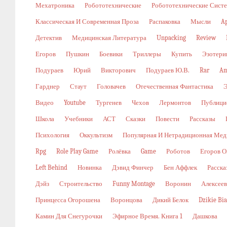
Мехатроника
Робототехнические
Робототехнические Сист
Классическая И Современная Проза
Распаковка
Мысли
A
Детектив
Медицинская Литература
Unpacking
Review
Егоров
Пушкин
Боевики
Триллеры
Купить
Эзотери
Подураев
Юрий
Викторович
Подураев Ю.В.
Rar
Am
Гарднер
Стаут
Головачев
Отечественная Фантастика
Видео
Youtube
Тургенев
Чехов
Лермонтов
Публици
Школа
Учебники
АСТ
Сказки
Повести
Рассказы
Психология
Оккультизм
Популярная И Нетрадиционная Мед
Rpg
Role Play Game
Ролёвка
Game
Роботов
Егоров О
Left Behind
Новинка
Дэвид Финчер
Бен Аффлек
Расска
Дэйз
Строительство
Funny Montage
Воронин
Алексеев
Принцесса Огорошена
Воронцова
Дикий Белок
Dzikie Bi
Камин Для Снегурочки
Эфирное Время. Книга 1
Дашкова