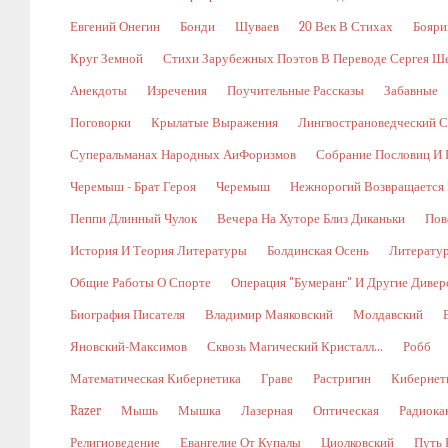
Евгений Онегин
Бонди
Шуваев
20 Век В Стихах
Бояри
Круг Земной
Стихи Зарубежных Поэтов В Переводе Сергея Ш
Анекдоты
Изречения
Поучительные Рассказы
Забавные
Поговорки
Крылатые Выражения
Лингвострановедческий С
Суперальманах Народных АиФоризмов
Собрание Пословиц И 
Черемыш - Брат Героя
Черемыш
Нежнорогий Возвращается 
Пеппи Длинный Чулок
Вечера На Хуторе Близ Диканьки
Пов
История И Теория Литературы
Болдинская Осень
Литерату
Общие Работы О Спорте
Операция "Бумеранг" И Другие Диве
Биография Писателя
Владимир Маяковский
Молдавский
Яновский-Максимов
Сквозь Магический Кристалл...
Робб
Математическая Кибернетика
Граве
Растригин
Кибернети
Razer
Мышь
Мышка
Лазерная
Оптическая
Радиока
Религиоведение
Евангелие От Купалы
Циолковский
Путь 