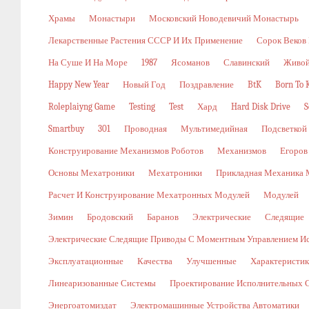
Храмы
Монастыри
Московский Новодевичий Монастырь
Лекарственные Растения СССР И Их Применение
Сорок Веков
На Суше И На Море
1987
Ясоманов
Славинский
Живой
Happy New Year
Новый Год
Поздравление
BtK
Born To K
Roleplaiyng Game
Testing
Test
Хард
Hard Disk Drive
S
Smartbuy
301
Проводная
Мультимедийная
Подсветкой
Конструирование Механизмов Роботов
Механизмов
Егоров
Основы Мехатроники
Мехатроники
Прикладная Механика 
Расчет И Конструирование Мехатронных Модулей
Модулей
Зимин
Бродовский
Баранов
Электрические
Следящие
Электрические Следящие Приводы С Моментным Управлением И
Эксплуатационные
Качества
Улучшенные
Характеристи
Линеаризованные Системы
Проектирование Исполнительных 
Энергоатомиздат
Электромашинные Устройства Автоматики