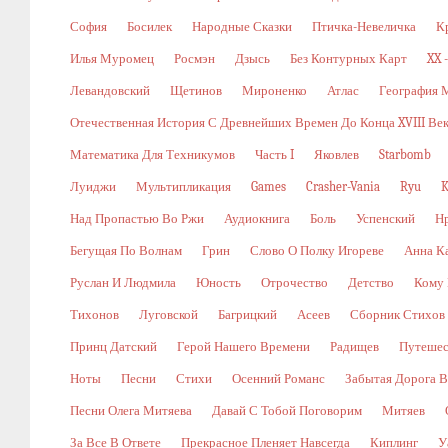
София
Босилек
Народные Сказки
Птичка-Невеличка
К
Илья Муромец
Росмэн
Дзысь
Без Контурных Карт
XX 
Левандовский
Щетинов
Мироненко
Атлас
География 
Отечественная История С Древнейших Времен До Конца XVIII Ве
Математика Для Техникумов
Часть I
Яковлев
Starbomb
Луиджи
Мультипликация
Games
Crasher-Vania
Ryu
K
Над Пропастью Во Ржи
Аудиокнига
Боль
Успенский
Н
Бегущая По Волнам
Грин
Слово О Полку Игореве
Анна К
Руслан И Людмила
Юность
Отрочество
Детство
Кому 
Тихонов
Луговской
Багрицкий
Асеев
Сборник Стихов
Принц Датский
Герой Нашего Времени
Радищев
Путешес
Ноты
Песни
Стихи
Осенний Романс
Забытая Дорога В
Песни Олега Митяева
Давай С Тобой Поговорим
Митяев
За Все В Ответе
Прекрасное Пленяет Навсегда
Киплинг
У