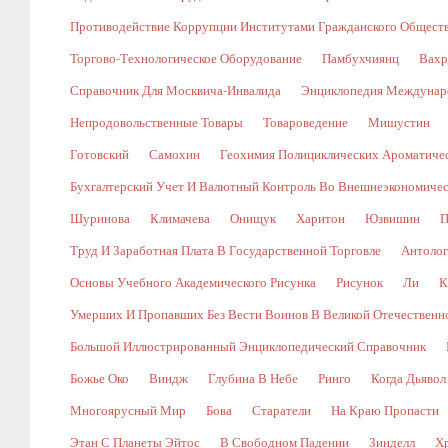
Противодействие Коррупции Институтами Гражданского Общест
Торгово-Технологическое Оборудование
Памбухчиянц
Вахр
Справочник Для Москвича-Инвалида
Энциклопедия Междунаро
Непродовольственные Товары
Товароведение
Мишустин
Готовский
Самохин
Геохимия Полициклических Ароматичес
Бухгалтерский Учет И Валютный Контроль Во Внешнеэкономичес
Шуринова
Климачева
Онищук
Харитон
Юзвишин
П
Труд И Заработная Плата В Государственной Торговле
Антолог
Основы Учебного Академического Рисунка
Рисунок
Ли
К
Умерших И Пропавших Без Вести Воинов В Великой Отечественной В
Большой Иллюстрированный Энциклопедический Справочник
Божье Око
Виндж
Глубина В Небе
Ринго
Когда Дьявол
Многоярусный Мир
Бова
Старатели
На Краю Пропасти
Этан С Планеты Эйтос
В Свободном Падении
Зинделл
Х