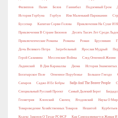
Филиппов
Палач
Белов
Ганнибал
Подземный Гром
История Горбуна
Горбун
Или Маленький Парижанин
Стр
Буссенар
Капитан Сорви-Голова
Приключения На Суше И Н
Приключения В Стране Бизонов
Десять Тысяч Лет Среди Льдо
Приключенческие Романы
Романы
Роман
Брусникин
Г
Дочь Великого Петра
Загребельный
Ярослав Мудрый
Пе
Герой Саламина
Мессенские Войны
След Огненной Жизни
Ладинский
В Дни Каракаллы
Дюма
История Знаменитых
Богатырское Поле
Огненное Порубежье
Большое Гнездо
Сапаров
Саджо И Ее Бобры
Sadjo And The Beaver People
С
Специальный Русский Проект
Самый Далекий Берег
Багдадс
Геометрия
Клопский
Скопец
Ягодовский
Наука О Мир
Товароведение Хозяйственных Товаров
Нешитой
Курбетьев
Кодекс Законов О Труде РСФСР
Как Саморазвивается Живая И