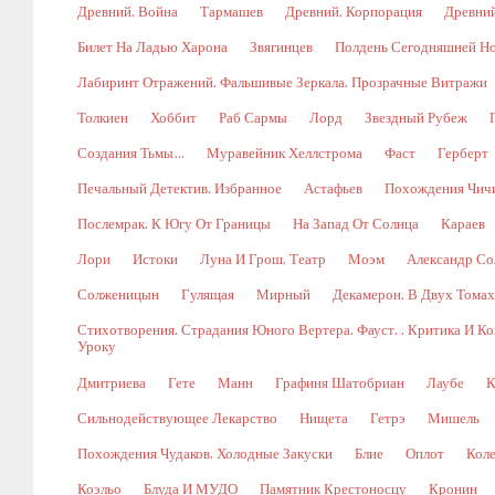
Древний. Война
Тармашев
Древний. Корпорация
Древний
Билет На Ладью Харона
Звягинцев
Полдень Сегодняшней Н
Лабиринт Отражений. Фальшивые Зеркала. Прозрачные Витражи
Толкиен
Хоббит
Раб Сармы
Лорд
Звездный Рубеж
Создания Тьмы…
Муравейник Хеллстрома
Фаст
Герберт
Печальный Детектив. Избранное
Астафьев
Похождения Чич
Послемрак. К Югу От Границы
На Запад От Солнца
Караев
Лори
Истоки
Луна И Грош. Театр
Моэм
Александр Со
Солженицын
Гулящая
Мирный
Декамерон. В Двух Томах.
Стихотворения. Страдания Юного Вертера. Фауст. . Критика И 
Уроку
Дмитриева
Гете
Манн
Графиня Шатобриан
Лаубе
К
Сильнодействующее Лекарство
Нищета
Гетрэ
Мишель
Похождения Чудаков. Холодные Закуски
Блие
Оплот
Коле
Коэльо
Блуда И МУДО
Памятник Крестоносцу
Кронин