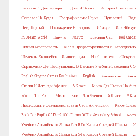
Рассказы О Дипкурьерах
Долг И Отвага
История Политичес
Секретов Не Будет
Географические Науки
Чуковский
Вод
Петр Первый
Похождение Невзорова
Ибикус
Или Ибикус
In Dream World
Наруто
Naruto
Красный Сад
Red Garde
Личная Безопасность
Меры Предосторожности В Повседневн
Шедевры Европейской Иллюстрации
Изобразительное Искусст
Справочник Для Поступающих В Высшие Учебные Заведения ССС
English Singing Games For Juniors
English
Английский
Англ
Сказки И Легенды Африки
6 Класс
Книга Для Чтения На Анг
Winnie-The-Pooh
Милн
Книга Для Чтения
5 Класс
9 Кла
Продолжайте Совершенствовать Свой Английский
Какое Слов
Book For Pupils Of The 9-10th Forms Of The Secondary School
Кост
Учебник Английского Языка Для 8-Го Класса Средней Школы
У
Учебник Английского Языка Для 5-Го Класса Средней Школы
Д