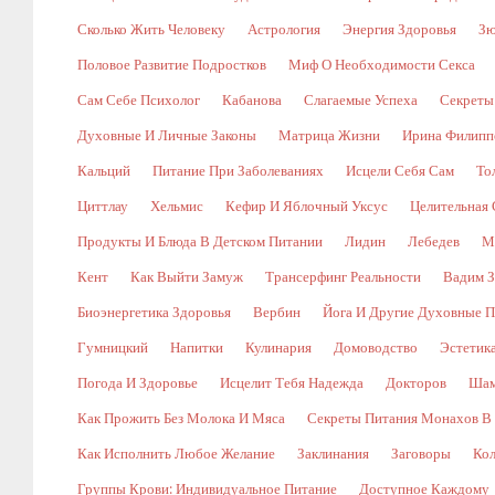
Сколько Жить Человеку
Астрология
Энергия Здоровья
Зю
Половое Развитие Подростков
Миф О Необходимости Секса
Сам Себе Психолог
Кабанова
Слагаемые Успеха
Секреты
Духовные И Личные Законы
Матрица Жизни
Ирина Филипп
Кальций
Питание При Заболеваниях
Исцели Себя Сам
То
Циттлау
Хельмис
Кефир И Яблочный Уксус
Целительная 
Продукты И Блюда В Детском Питании
Лидин
Лебедев
М
Кент
Как Выйти Замуж
Трансерфинг Реальности
Вадим З
Биоэнергетика Здоровья
Вербин
Йога И Другие Духовные П
Гумницкий
Напитки
Кулинария
Домоводство
Эстетик
Погода И Здоровье
Исцелит Тебя Надежда
Докторов
Шам
Как Прожить Без Молока И Мяса
Секреты Питания Монахов В
Как Исполнить Любое Желание
Заклинания
Заговоры
Кол
Группы Крови: Индивидуальное Питание
Доступное Каждому