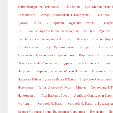
Тайна Воцарения Романовых
Шамбаров
Русь Меровингов И
Калашников
Загадки Технологий И Изобретений
Бегичева
Зубков
Война Инь
Арилин
Куделин
Утолин
"Оккуль
Гуц
Тайные Культы И Учения: Пророки
Жрецы
Адепты
Русь Борейская. Украденная История
Шемшук
Сталин. Кора
Кай Хофельманн
Удар Русских Богов
Истархов
Хунны В А
Третий Акт. Третий Рейх И Третий Рим
Воробьевский
Стали
Отвергнутое Или Сокрытое
Царева
Раса Хищников
Лем
Петрович
Черные Дыры Российской Истории
Шильник
В
Прелесть Тайны. Пустыня Наска И Египет Потрясают Сенсациями
Нудельман
Тайны Языческой Руси
Мизун
Сокровища И Р
Непомнящий
Под Властью Зверя
Арийцы. Основатели Евро
Матюшин
Которой Не Было
Которой Не Было - 2. Русская А
Вторая Мировая Война. Вырванные Страницы
Веревкин
Пр