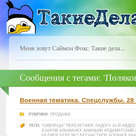
Меня зовут Саймон Фокс. Такие дела…
Сообщения с тегами: ‘Поляко
Военная тематика. Спецслужбы. 28 
РУБРИКИ:
ПРОДАЖА
ТЕГИ:
"СКВОРЦЫ" ПЕРЕЛЕТАЮТ ЛАДОГУ
41-Й
АВДЕЕ
АЗАРОВ
АЛЬМАНАХ
АНАНЬИН
АРДАМАТСКИЙ
БЕЛЯЕВ
БЕРЕЗКО
БЕСЧАСТНОВ
БОГАЧЕВ
БЫ