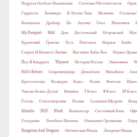
Подруга Особого Назначения
Стечение Обстоятельств
Одна
Гаррисон
Халвмерк
В Логове Льва
Желязны
Стальная
Коновалов
Драйзер
По
Акунин
Гюго
Максимов
My Passport
Hdd
Дом
Достоевский
Островский
Мат
Буровский
Грачева
Русь
Платонов
Марков
Блейк
Смерть И Немного Любви
Инстинкт Бабы-Яги
Первое Прави
Йоу В Квадрате
YSquare
История России
Экономика
Ч
Evil’s Return
Сокровищница
Дементьев
Михайлов
Аль
Крестоносцы
Волкодав
Класс
Рукин
Фэнтези
Шант
Ущелье Белых Духов
Новиков
7 Класс
8 Класс
10 Класс
Гоголь
Стихотворения
Поэмы
Салтыков-Щедрин
Влад
Mamba
2012
Black
Компьютер
Системный Блок
Офи
Голодание
Лечебное Питание
Очищение Организма
Оздо
Dungeons And Dragons
Оптическая Мышь
Лазерная Мышь