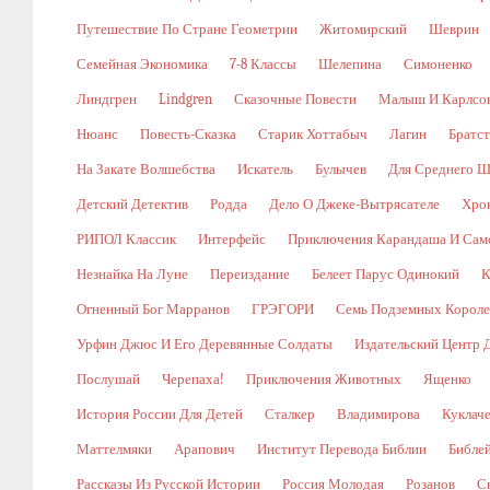
Путешествие По Стране Геометрии
Житомирский
Шеврин
Семейная Экономика
7-8 Классы
Шелепина
Симоненко
Линдгрен
Lindgren
Сказочные Повести
Малыш И Карлсо
Нюанс
Повесть-Сказка
Старик Хоттабыч
Лагин
Братс
На Закате Волшебства
Искатель
Булычев
Для Среднего Ш
Детский Детектив
Родда
Дело О Джеке-Вытрясателе
Хро
РИПОЛ Классик
Интерфейс
Приключения Карандаша И Сам
Незнайка На Луне
Переиздание
Белеет Парус Одинокий
К
Огненный Бог Марранов
ГРЭГОРИ
Семь Подземных Корол
Урфин Джюс И Его Деревянные Солдаты
Издательский Центр 
Послушай
Черепаха!
Приключения Животных
Ященко
История России Для Детей
Сталкер
Владимирова
Куклач
Маттелмяки
Арапович
Институт Перевода Библии
Библе
Рассказы Из Русской Истории
Россия Молодая
Розанов
С