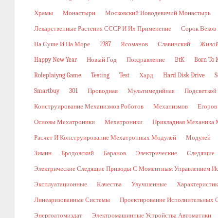
Храмы
Монастыри
Московский Новодевичий Монастырь
Лекарственные Растения СССР И Их Применение
Сорок Веков
На Суше И На Море
1987
Ясоманов
Славинский
Живой
Happy New Year
Новый Год
Поздравление
BtK
Born To K
Roleplaiyng Game
Testing
Test
Хард
Hard Disk Drive
S
Smartbuy
301
Проводная
Мультимедийная
Подсветкой
Конструирование Механизмов Роботов
Механизмов
Егоров
Основы Мехатроники
Мехатроники
Прикладная Механика 
Расчет И Конструирование Мехатронных Модулей
Модулей
Зимин
Бродовский
Баранов
Электрические
Следящие
Электрические Следящие Приводы С Моментным Управлением И
Эксплуатационные
Качества
Улучшенные
Характеристи
Линеаризованные Системы
Проектирование Исполнительных 
Энергоатомиздат
Электромашинные Устройства Автоматики