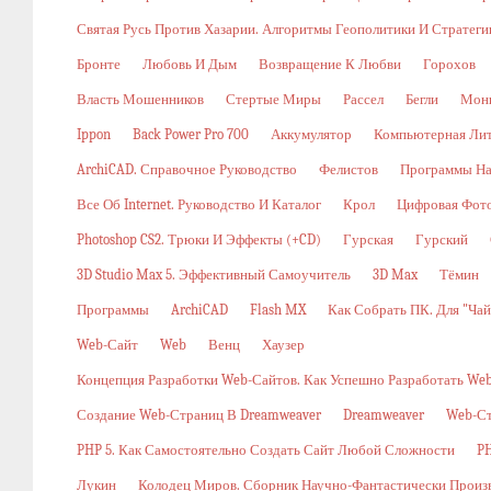
Святая Русь Против Хазарии. Алгоритмы Геополитики И Стратег
Бронте
Любовь И Дым
Возвращение К Любви
Горохов
Власть Мошенников
Стертые Миры
Рассел
Бегли
Мон
Ippon
Back Power Pro 700
Аккумулятор
Компьютерная Ли
ArchiCAD. Справочное Руководство
Фелистов
Программы На
Все Об Internet. Руководство И Каталог
Крол
Цифровая Фото
Photoshop CS2. Трюки И Эффекты (+CD)
Гурская
Гурский
3D Studio Max 5. Эффективный Самоучитель
3D Max
Тёмин
Программы
ArchiCAD
Flash MX
Как Собрать ПК. Для "ча
Web-Сайт
Web
Венц
Хаузер
Концепция Разработки Web-Сайтов. Как Успешно Разработать W
Создание Web-Страниц В Dreamweaver
Dreamweaver
Web-С
PHP 5. Как Самостоятельно Создать Сайт Любой Сложности
PH
Лукин
Колодец Миров. Сборник Научно-Фантастически Произ