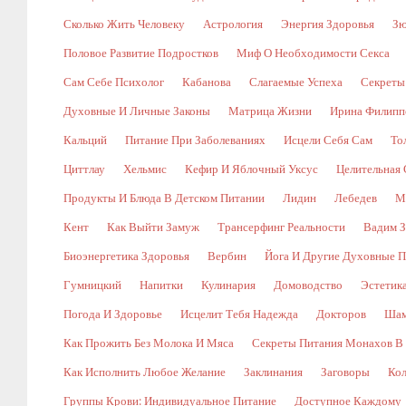
Сколько Жить Человеку
Астрология
Энергия Здоровья
Зю
Половое Развитие Подростков
Миф О Необходимости Секса
Сам Себе Психолог
Кабанова
Слагаемые Успеха
Секреты
Духовные И Личные Законы
Матрица Жизни
Ирина Филипп
Кальций
Питание При Заболеваниях
Исцели Себя Сам
То
Циттлау
Хельмис
Кефир И Яблочный Уксус
Целительная 
Продукты И Блюда В Детском Питании
Лидин
Лебедев
М
Кент
Как Выйти Замуж
Трансерфинг Реальности
Вадим З
Биоэнергетика Здоровья
Вербин
Йога И Другие Духовные П
Гумницкий
Напитки
Кулинария
Домоводство
Эстетик
Погода И Здоровье
Исцелит Тебя Надежда
Докторов
Шам
Как Прожить Без Молока И Мяса
Секреты Питания Монахов В
Как Исполнить Любое Желание
Заклинания
Заговоры
Кол
Группы Крови: Индивидуальное Питание
Доступное Каждому