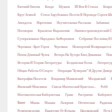
Евгений Онегин
Бонди
Шуваев
20 Век В Стихах
Бояри
Круг Земной
Стихи Зарубежных Поэтов В Переводе Сергея Ш
Анекдоты
Изречения
Поучительные Рассказы
Забавные
Поговорки
Крылатые Выражения
Лингвострановедческий С
Суперальманах Народных АиФоризмов
Собрание Пословиц И 
Черемыш - Брат Героя
Черемыш
Нежнорогий Возвращается 
Пеппи Длинный Чулок
Вечера На Хуторе Близ Диканьки
Пов
История И Теория Литературы
Болдинская Осень
Литерату
Общие Работы О Спорте
Операция "Бумеранг" И Другие Диве
Биография Писателя
Владимир Маяковский
Молдавский
Яновский-Максимов
Сквозь Магический Кристалл...
Робб
Математическая Кибернетика
Граве
Растригин
Кибернети
Razer
Мышь
Мышка
Лазерная
Оптическая
Радиока
Религиоведение
Евангелие От Купалы
Циолковский
Путь 