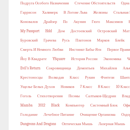
Подруга Особого Назначения
Стечение Обстоятельств
Одна
Гаррисон
Халвмерк
В Логове Льва
Желязны
Стальная
Коновалов
Драйзер
По
Акунин
Гюго
Максимов
My Passport
Hdd
Дом
Достоевский
Островский
Мат
Буровский
Грачева
Русь
Платонов
Марков
Блейк
Смерть И Немного Любви
Инстинкт Бабы-Яги
Первое Прави
Йоу В Квадрате
YSquare
История России
Экономика
Ч
Evil’s Return
Сокровищница
Дементьев
Михайлов
Аль
Крестоносцы
Волкодав
Класс
Рукин
Фэнтези
Шант
Ущелье Белых Духов
Новиков
7 Класс
8 Класс
10 Класс
Гоголь
Стихотворения
Поэмы
Салтыков-Щедрин
Влад
Mamba
2012
Black
Компьютер
Системный Блок
Офи
Голодание
Лечебное Питание
Очищение Организма
Оздо
Dungeons And Dragons
Оптическая Мышь
Лазерная Мышь