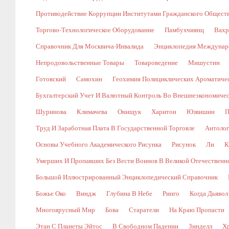
Противодействие Коррупции Институтами Гражданского Общест
Торгово-Технологическое Оборудование
Памбухчиянц
Вахр
Справочник Для Москвича-Инвалида
Энциклопедия Междунаро
Непродовольственные Товары
Товароведение
Мишустин
Готовский
Самохин
Геохимия Полициклических Ароматичес
Бухгалтерский Учет И Валютный Контроль Во Внешнеэкономичес
Шуринова
Климачева
Онищук
Харитон
Юзвишин
П
Труд И Заработная Плата В Государственной Торговле
Антолог
Основы Учебного Академического Рисунка
Рисунок
Ли
К
Умерших И Пропавших Без Вести Воинов В Великой Отечественной В
Большой Иллюстрированный Энциклопедический Справочник
Божье Око
Виндж
Глубина В Небе
Ринго
Когда Дьявол
Многоярусный Мир
Бова
Старатели
На Краю Пропасти
Этан С Планеты Эйтос
В Свободном Падении
Зинделл
Х