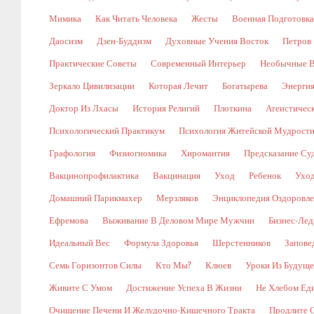
Мимика
Как Читать Человека
Жесты
Военная Подготовка
Даосизм
Дзен-Буддизм
Духовные Учения Восток
Петров
Практические Советы
Современный Интерьер
Необычные В
Зеркало Цивилизации
Которая Лечит
Богатырева
Энергия
Доктор Из Лхасы
История Религий
Плоткина
Атеистическ
Психологический Практикум
Психология Житейской Мудрост
Графология
Физиогномика
Хиромантия
Предсказание Су
Вакцинопрофилактика
Вакцинация
Уход
Ребенок
Уход
Домашний Парикмахер
Мерзляков
Энциклопедия Оздоровл
Ефремова
Выживание В Деловом Мире Мужчин
Бизнес-Лед
Идеальный Вес
Формула Здоровья
Шерстенников
Запове
Семь Горизонтов Силы
Кто Мы?
Клюев
Уроки Из Будуще
Живите С Умом
Достижение Успеха В Жизни
Не Хлебом Ед
Очищение Печени И Желудочно-Кишечного Тракта
Продлите 