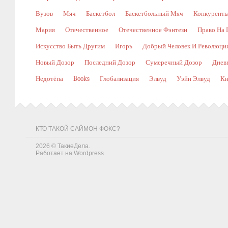
Вузов
Мяч
Баскетбол
Баскетбольный Мяч
Конкурент
Мария
Отечественное
Отечественное Фэнтези
Право На 
Искусство Быть Другим
Игорь
Добрый Человек И Революци
Новый Дозор
Последний Дозор
Сумеречный Дозор
Днев
Недотёпа
Books
Глобализация
Элвуд
Уэйн Элвуд
Кн
КТО ТАКОЙ САЙМОН ФОКС?
2026 ©
ТакиеДела
.
Работает на
Wordpress