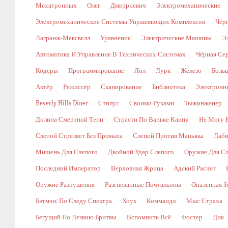
Мехатронных
Олег
Дмитриевич
Электромеханические
Электромеханические Системы Управляющих Комплексов
Чёр
Лагранж-Максвелл
Уравнения
Электрические Машины
Э
Автоматика И Управление В Технических Системах
Чёрная Се
Кодеры
Программирование
Лол
Лурк
Железо
Боль
Актёр
Режиссёр
Сканирование
Библиотека
Электронн
Beverly Hills Diner
Стилус
Своими Руками
Тыжинженер
Долина Смертной Тени
Страсти По Ваньке Каину
Не Могу 
Слепой Стреляет Без Промаха
Слепой Против Маньяка
Лаби
Мишень Для Слепого
Двойной Удар Слепого
Оружие Для Сл
Последний Император
Верховная Жрица
Адский Расчет
Оружие Разрушения
Разгневанные Почтальоны
Опаленная З
Бэтмэн: По Следу Спектра
Хоук
Коммандо
Мыс Страха
Бегущий По Лезвию Бритвы
Вспомнить Всё
Фостер
Дик