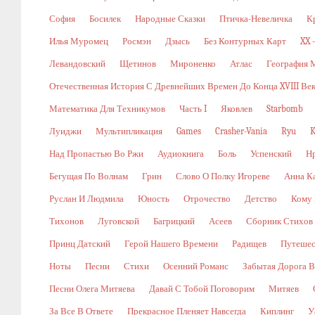
София
Босилек
Народные Сказки
Птичка-Невеличка
К
Илья Муромец
Росмэн
Дзысь
Без Контурных Карт
XX 
Левандовский
Щетинов
Мироненко
Атлас
География 
Отечественная История С Древнейших Времен До Конца XVIII Ве
Математика Для Техникумов
Часть I
Яковлев
Starbomb
Луиджи
Мультипликация
Games
Crasher-Vania
Ryu
K
Над Пропастью Во Ржи
Аудиокнига
Боль
Успенский
Н
Бегущая По Волнам
Грин
Слово О Полку Игореве
Анна К
Руслан И Людмила
Юность
Отрочество
Детство
Кому 
Тихонов
Луговской
Багрицкий
Асеев
Сборник Стихов
Принц Датский
Герой Нашего Времени
Радищев
Путешес
Ноты
Песни
Стихи
Осенний Романс
Забытая Дорога В
Песни Олега Митяева
Давай С Тобой Поговорим
Митяев
За Все В Ответе
Прекрасное Пленяет Навсегда
Киплинг
У