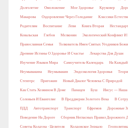
Долголетие
Омоложение
Мое Здоровье
Круковер
Доро
Макарова
Оздоровление Через Голодание
Классики Естест
Родителям
Воспитание
Леви
Книга Вторая
Нестандар
Ковальская
Глебов
Мелконян
Экологический Конфликт И 
Православная Семья
Толкователь Имен Святых Угодников Бож
Древние Истины О Здоровье И Счастье
Лекарства Для Души
Изучение Языков Мира
Самоучитель-Календарь
На Каждый
Неумывакина
Неумывакин
Эндоэкология Здоровья
Теори
Стенгерс
Пригожин
Новый Диалог Человека С Природой
Как Стать Хозяином В Доме
Панацея
Буш
Иисус — Наша
Соловьев И Евангелие
В Преддверии Золотого Века
В Сотр
ПДД
Автотранспорт
Транспорт
Ефремов
Дорожные Зн
Поведение На Дороге
Сборник Негласных Правил Дорожного 
Советы Колдуна - Целителя
Колдовское Зеркало
Геополитик