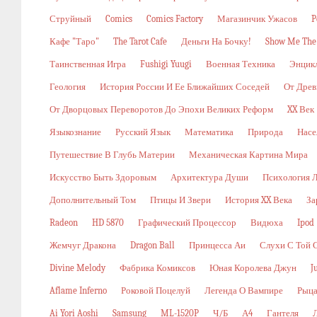
Струйный
Comics
Comics Factory
Магазинчик Ужасов
P
Кафе "Таро"
The Tarot Cafe
Деньги На Бочку!
Show Me The
Таинственная Игра
Fushigi Yuugi
Военная Техника
Энцикл
Геология
История России И Ее Ближайших Соседей
От Древ
От Дворцовых Переворотов До Эпохи Великих Реформ
XX Век
Языкознание
Русский Язык
Математика
Природа
Насе
Путешествие В Глубь Материи
Механическая Картина Мира
Искусство Быть Здоровым
Архитектура Души
Психология 
Дополнительный Том
Птицы И Звери
История XX Века
За
Radeon
HD 5870
Графический Процессор
Видюха
Ipod
Жемчуг Дракона
Dragon Ball
Принцесса Аи
Слухи С Той 
Divine Melody
Фабрика Комиксов
Юная Королева Джун
J
Aflame Inferno
Роковой Поцелуй
Легенда О Вампире
Рыца
Ai Yori Aoshi
Samsung
ML-1520P
Ч/б
А4
Гантеля