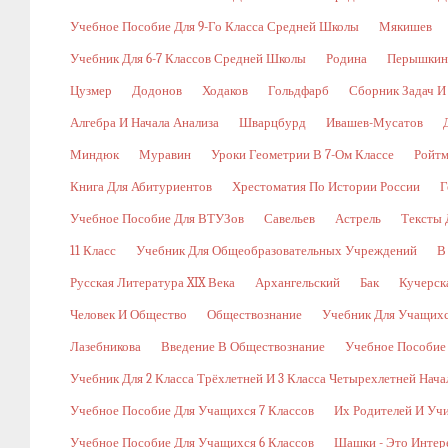
Учебное Пособие Для 9-Го Класса Средней Школы
Мякишев
Учебник Для 6-7 Классов Средней Школы
Родина
Перышкин
Цузмер
Додонов
Ходаков
Гольдфарб
Сборник Задач И
Алгебра И Начала Анализа
Шварцбурд
Ивашев-Мусатов
Миндюк
Муравин
Уроки Геометрии В 7-Ом Классе
Ройт
Книга Для Абитуриентов
Хрестоматия По Истории России
Г
Учебное Пособие Для ВТУЗов
Савельев
Астрель
Тексты 
11 Класс
Учебник Для Общеобразовательных Учреждений
В
Русская Литература XIX Века
Архангельский
Бак
Кучерск
Человек И Общество
Обществознание
Учебник Для Учащихс
Лазебникова
Введение В Обществознание
Учебное Пособие
Учебник Для 2 Класса Трёхлетней И 3 Класса Четырехлетней Нач
Учебное Пособие Для Учащихся 7 Классов
Их Родителей И Уч
Учебное Пособие Для Учащихся 6 Классов
Шашки - Это Интер