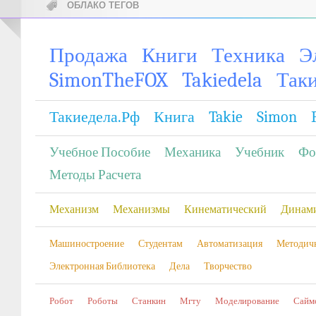
ОБЛАКО ТЕГОВ
Продажа
Книги
Техника
Э
SimonTheFOX
Takiedela
Так
Такиедела.рф
Книга
Takie
Simon
Учебное Пособие
Механика
Учебник
Фо
Методы Расчета
Механизм
Механизмы
Кинематический
Динам
Машиностроение
Студентам
Автоматизация
Методич
Электронная Библиотека
Дела
Творчество
Робот
Роботы
Станкин
Мгту
Моделирование
Сайм