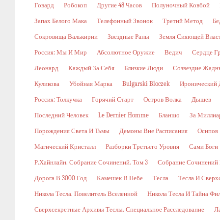
Говард
Робокоп
Другие 48 Часов
Полуночный Ковбой
Запах Белого Мака
Телефонный Звонок
Третий Метод
Бе
Сокровища Валькирии
Звездные Раны
Земля Сияющей Влас
Россия: Мы И Мир
Абсолютное Оружие
Ведич
Сердце Г
Леонард
Каждый За Себя
Близкие Люди
Созвездие Жадн
Куликова
Убойная Марка
Bulgarski Bloczek
Иронический 
Россия: Толкучка
Горячий Старт
Остров Волка
Дышев
Последний Человек
Le Dernier Homme
Бланшо
За Миллиа
Порождения Света И Тьмы
Демоны Вне Расписания
Осипов
Магический Кристалл
Разборки Третьего Уровня
Сами Боги
Р.Хайнлайн. Собрание Сочинений. Том 3
Собрание Сочинений В
Дорога В 3000 Год
Камешек В Небе
Тесла
Тесла И Сверх
Никола Тесла. Повелитель Вселенной
Никола Тесла И Тайна Фи
Сверхсекретные Архивы Теслы. Специальное Расследование
Л