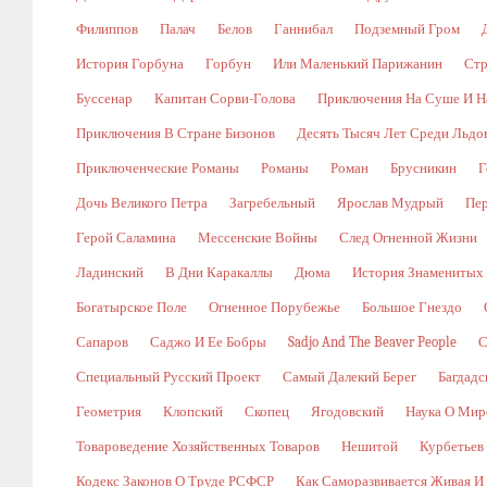
Филиппов
Палач
Белов
Ганнибал
Подземный Гром
История Горбуна
Горбун
Или Маленький Парижанин
Стр
Буссенар
Капитан Сорви-Голова
Приключения На Суше И Н
Приключения В Стране Бизонов
Десять Тысяч Лет Среди Льдо
Приключенческие Романы
Романы
Роман
Брусникин
Г
Дочь Великого Петра
Загребельный
Ярослав Мудрый
Пе
Герой Саламина
Мессенские Войны
След Огненной Жизни
Ладинский
В Дни Каракаллы
Дюма
История Знаменитых
Богатырское Поле
Огненное Порубежье
Большое Гнездо
Сапаров
Саджо И Ее Бобры
Sadjo And The Beaver People
С
Специальный Русский Проект
Самый Далекий Берег
Багдадс
Геометрия
Клопский
Скопец
Ягодовский
Наука О Мир
Товароведение Хозяйственных Товаров
Нешитой
Курбетьев
Кодекс Законов О Труде РСФСР
Как Саморазвивается Живая И