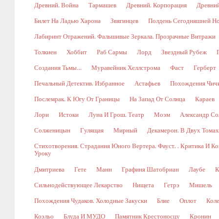
Древний. Война
Тармашев
Древний. Корпорация
Древний
Билет На Ладью Харона
Звягинцев
Полдень Сегодняшней Н
Лабиринт Отражений. Фальшивые Зеркала. Прозрачные Витражи
Толкиен
Хоббит
Раб Сармы
Лорд
Звездный Рубеж
Создания Тьмы…
Муравейник Хеллстрома
Фаст
Герберт
Печальный Детектив. Избранное
Астафьев
Похождения Чич
Послемрак. К Югу От Границы
На Запад От Солнца
Караев
Лори
Истоки
Луна И Грош. Театр
Моэм
Александр Со
Солженицын
Гулящая
Мирный
Декамерон. В Двух Томах.
Стихотворения. Страдания Юного Вертера. Фауст. . Критика И 
Уроку
Дмитриева
Гете
Манн
Графиня Шатобриан
Лаубе
К
Сильнодействующее Лекарство
Нищета
Гетрэ
Мишель
Похождения Чудаков. Холодные Закуски
Блие
Оплот
Коле
Коэльо
Блуда И МУДО
Памятник Крестоносцу
Кронин