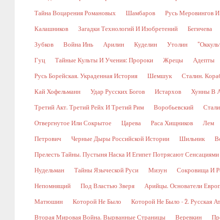
Тайна Воцарения Романовых
Шамбаров
Русь Меровингов И
Калашников
Загадки Технологий И Изобретений
Бегичева
Зубков
Война Инь
Арилин
Куделин
Утолин
"Оккуль
Гуц
Тайные Культы И Учения: Пророки
Жрецы
Адепты
Русь Борейская. Украденная История
Шемшук
Сталин. Кора
Кай Хофельманн
Удар Русских Богов
Истархов
Хунны В А
Третий Акт. Третий Рейх И Третий Рим
Воробьевский
Стали
Отвергнутое Или Сокрытое
Царева
Раса Хищников
Лем
Петрович
Черные Дыры Российской Истории
Шильник
В
Прелесть Тайны. Пустыня Наска И Египет Потрясают Сенсациями
Нудельман
Тайны Языческой Руси
Мизун
Сокровища И Р
Непомнящий
Под Властью Зверя
Арийцы. Основатели Евро
Матюшин
Которой Не Было
Которой Не Было - 2. Русская А
Вторая Мировая Война. Вырванные Страницы
Веревкин
Пр