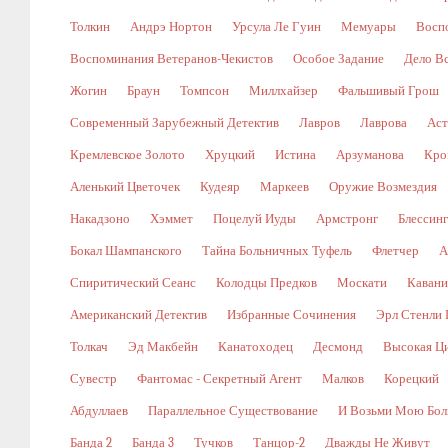
Толкин
Андрэ Нортон
Урсула Ле Гуин
Мемуары
Восп
Воспоминания Ветеранов-Чекистов
Особое Задание
Дело В
Жогин
Браун
Томпсон
Миллхайзер
Фальшивый Грош
Современный Зарубежный Детектив
Лавров
Лаврова
Аст
Кремлевское Золото
Хруцкий
Истина
Арзуманова
Кро
Аленький Цветочек
Кудеяр
Маркеев
Оружие Возмездия
Накадзоно
Хэммет
Поцелуй Иуды
Армстронг
Блессин
Бокал Шампанского
Тайна Больничных Туфель
Флетчер
А
Спиритический Сеанс
Колодцы Предков
Москати
Кавани
Американский Детектив
Избранные Сочинения
Эрл Стенли 
Толкач
Эд Макбейн
Канатоходец
Десмонд
Высокая Ц
Сувестр
Фантомас - Секретный Агент
Малков
Корецкий
Абдуллаев
Параллельное Существование
И Возьми Мою Бол
Банда 2
Банда 3
Тучков
Танцор-2
Дважды Не Живут