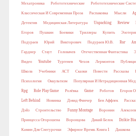
Мехатроника
Робототехнические
Робототехнические Сист
Классическая И Современная Проза
Распаковка
Мысли
A
Детектив
Медицинская Литература
Unpacking
Review
Егоров
Пушкин
Боевики
Триллеры
Купить
Эзотери
Подураев
Юрий
Викторович
Подураев Ю.В.
Rar
Am
Гарднер
Стаут
Головачев
Отечественная Фантастика
Видео
Youtube
Тургенев
Чехов
Лермонтов
Публици
Школа
Учебники
АСТ
Сказки
Повести
Рассказы
Психология
Оккультизм
Популярная И Нетрадиционная Мед
Rpg
Role Play Game
Ролёвка
Game
Роботов
Егоров О
Left Behind
Новинка
Дэвид Финчер
Бен Аффлек
Расска
Дэйз
Строительство
Funny Montage
Воронин
Алексеев
Принцесса Огорошена
Воронцова
Дикий Белок
Dzikie Bi
Камин Для Снегурочки
Эфирное Время. Книга 1
Дашкова