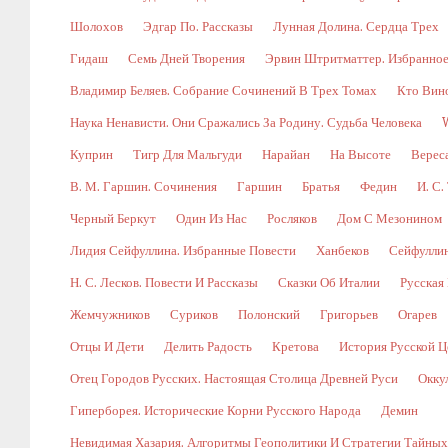
Шолохов
Эдгар По. Рассказы
Лунная Долина. Сердца Трех
Гидаш
Семь Дней Творения
Эрвин Штритматтер. Избранно
Владимир Беляев. Собрание Сочинений В Трех Томах
Кто Вин
Наука Ненависти. Они Сражались За Родину. Судьба Человека
Куприн
Тигр Для Мальгуди
Нарайан
На Высоте
Верес
В. М. Гаршин. Сочинения
Гаршин
Братья
Федин
И. С.
Черный Беркут
Один Из Нас
Росляков
Дом С Мезонином
Лидия Сейфуллина. Избранные Повести
Ханбеков
Сейфулли
Н. С. Лесков. Повести И Рассказы
Сказки Об Италии
Русская
Жемчужников
Суриков
Полонский
Григорьев
Огарев
Отцы И Дети
Делить Радость
Кретова
История Русской Ц
Отец Городов Русских. Настоящая Столица Древней Руси
Окку
Гиперборея. Исторические Корни Русского Народа
Демин
Невидимая Хазария. Алгоритмы Геополитики И Стратегии Тайны