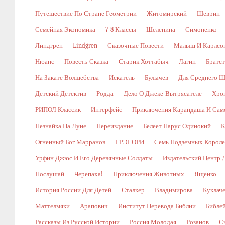
Путешествие По Стране Геометрии
Житомирский
Шеврин
Семейная Экономика
7-8 Классы
Шелепина
Симоненко
Линдгрен
Lindgren
Сказочные Повести
Малыш И Карлсо
Нюанс
Повесть-Сказка
Старик Хоттабыч
Лагин
Братс
На Закате Волшебства
Искатель
Булычев
Для Среднего Ш
Детский Детектив
Родда
Дело О Джеке-Вытрясателе
Хро
РИПОЛ Классик
Интерфейс
Приключения Карандаша И Сам
Незнайка На Луне
Переиздание
Белеет Парус Одинокий
К
Огненный Бог Марранов
ГРЭГОРИ
Семь Подземных Корол
Урфин Джюс И Его Деревянные Солдаты
Издательский Центр 
Послушай
Черепаха!
Приключения Животных
Ященко
История России Для Детей
Сталкер
Владимирова
Куклач
Маттелмяки
Арапович
Институт Перевода Библии
Библе
Рассказы Из Русской Истории
Россия Молодая
Розанов
С