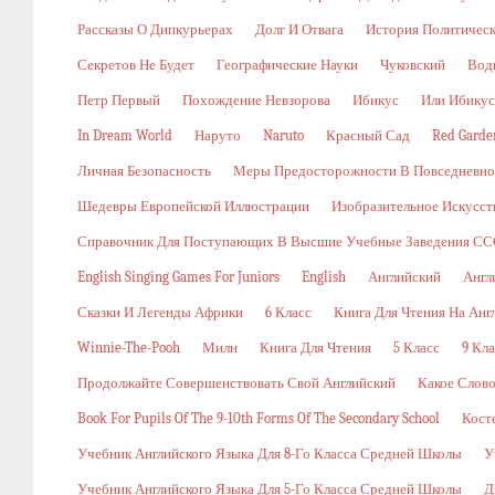
Рассказы О Дипкурьерах
Долг И Отвага
История Политичес
Секретов Не Будет
Географические Науки
Чуковский
Вод
Петр Первый
Похождение Невзорова
Ибикус
Или Ибикус
In Dream World
Наруто
Naruto
Красный Сад
Red Garde
Личная Безопасность
Меры Предосторожности В Повседневн
Шедевры Европейской Иллюстрации
Изобразительное Искусст
Справочник Для Поступающих В Высшие Учебные Заведения ССС
English Singing Games For Juniors
English
Английский
Англ
Сказки И Легенды Африки
6 Класс
Книга Для Чтения На Анг
Winnie-The-Pooh
Милн
Книга Для Чтения
5 Класс
9 Кла
Продолжайте Совершенствовать Свой Английский
Какое Слов
Book For Pupils Of The 9-10th Forms Of The Secondary School
Кост
Учебник Английского Языка Для 8-Го Класса Средней Школы
У
Учебник Английского Языка Для 5-Го Класса Средней Школы
Д