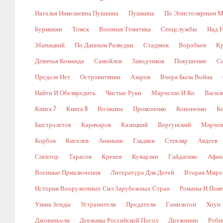
Наталья Николаевна Пушкина
Пушкина
По Эпистолярным М
Бурмакин
Томск
Военная Тематика
Спецслужбы
Над 
Збанацкий
По Данным Разведки
Стаднюк
Воробьев
Кр
Девичья Команда
Самойлов
Заводчиков
Покушение
С
Предела Нет
Островитянин
Азаров
Вчера Была Война
Найти И Обезвредить
Чистые Руки
Марчелло И Ко
Васил
Книга 7
Книга 8
Волжина
Прокопенко
Кононенко
К
Быстролетов
Карачаров
Казицкий
Вергунский
Марчен
Корбов
Киселев
Ананьин
Гладков
Стекляр
Авдеев
Спектор
Тарасов
Кренев
Куварзин
Гайдаенко
Афан
Военные Приключения
Литература Для Детей
Вторая Миро
История Вооруженных Сил Зарубежных Стран
Романы И Пове
Узник Зенды
Устранители
Предатели
Гамильтон
Хоуп
Джованьоли
Державы Российской Посол
Дружинин
Роби