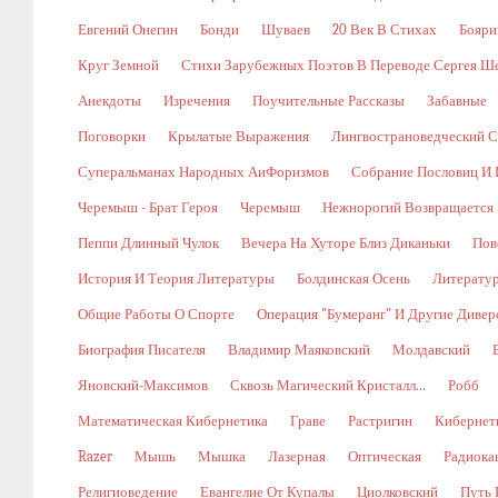
Евгений Онегин
Бонди
Шуваев
20 Век В Стихах
Бояри
Круг Земной
Стихи Зарубежных Поэтов В Переводе Сергея Ш
Анекдоты
Изречения
Поучительные Рассказы
Забавные
Поговорки
Крылатые Выражения
Лингвострановедческий С
Суперальманах Народных АиФоризмов
Собрание Пословиц И 
Черемыш - Брат Героя
Черемыш
Нежнорогий Возвращается 
Пеппи Длинный Чулок
Вечера На Хуторе Близ Диканьки
Пов
История И Теория Литературы
Болдинская Осень
Литерату
Общие Работы О Спорте
Операция "Бумеранг" И Другие Диве
Биография Писателя
Владимир Маяковский
Молдавский
Яновский-Максимов
Сквозь Магический Кристалл...
Робб
Математическая Кибернетика
Граве
Растригин
Кибернети
Razer
Мышь
Мышка
Лазерная
Оптическая
Радиока
Религиоведение
Евангелие От Купалы
Циолковский
Путь 