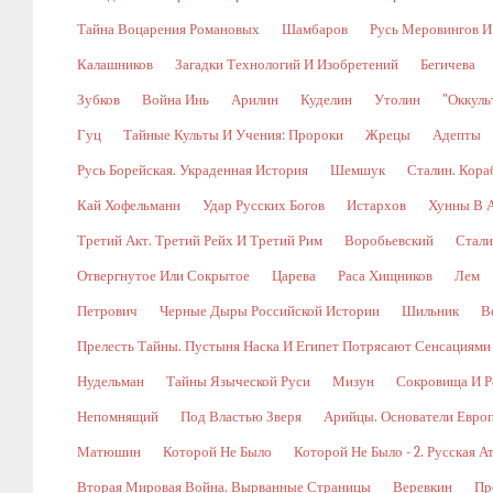
Тайна Воцарения Романовых
Шамбаров
Русь Меровингов И
Калашников
Загадки Технологий И Изобретений
Бегичева
Зубков
Война Инь
Арилин
Куделин
Утолин
"Оккуль
Гуц
Тайные Культы И Учения: Пророки
Жрецы
Адепты
Русь Борейская. Украденная История
Шемшук
Сталин. Кора
Кай Хофельманн
Удар Русских Богов
Истархов
Хунны В А
Третий Акт. Третий Рейх И Третий Рим
Воробьевский
Стали
Отвергнутое Или Сокрытое
Царева
Раса Хищников
Лем
Петрович
Черные Дыры Российской Истории
Шильник
В
Прелесть Тайны. Пустыня Наска И Египет Потрясают Сенсациями
Нудельман
Тайны Языческой Руси
Мизун
Сокровища И Р
Непомнящий
Под Властью Зверя
Арийцы. Основатели Евро
Матюшин
Которой Не Было
Которой Не Было - 2. Русская А
Вторая Мировая Война. Вырванные Страницы
Веревкин
Пр