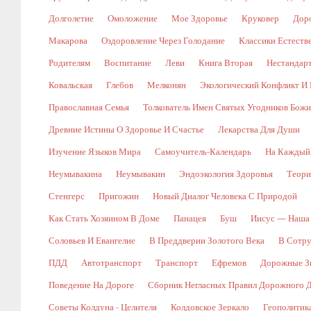
Долголетие
Омоложение
Мое Здоровье
Круковер
Доро
Макарова
Оздоровление Через Голодание
Классики Естест
Родителям
Воспитание
Леви
Книга Вторая
Нестандар
Ковальская
Глебов
Мелконян
Экологический Конфликт И 
Православная Семья
Толкователь Имен Святых Угодников Бож
Древние Истины О Здоровье И Счастье
Лекарства Для Души
Изучение Языков Мира
Самоучитель-Календарь
На Каждый
Неумывакина
Неумывакин
Эндоэкология Здоровья
Теори
Стенгерс
Пригожин
Новый Диалог Человека С Природой
Как Стать Хозяином В Доме
Панацея
Буш
Иисус — Наша
Соловьев И Евангелие
В Преддверии Золотого Века
В Сотр
ПДД
Автотранспорт
Транспорт
Ефремов
Дорожные Зн
Поведение На Дороге
Сборник Негласных Правил Дорожного 
Советы Колдуна - Целителя
Колдовское Зеркало
Геополитик