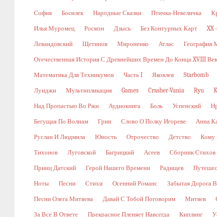
София
Босилек
Народные Сказки
Птичка-Невеличка
К
Илья Муромец
Росмэн
Дзысь
Без Контурных Карт
XX 
Левандовский
Щетинов
Мироненко
Атлас
География 
Отечественная История С Древнейших Времен До Конца XVIII Ве
Математика Для Техникумов
Часть I
Яковлев
Starbomb
Луиджи
Мультипликация
Games
Crasher-Vania
Ryu
K
Над Пропастью Во Ржи
Аудиокнига
Боль
Успенский
Н
Бегущая По Волнам
Грин
Слово О Полку Игореве
Анна К
Руслан И Людмила
Юность
Отрочество
Детство
Кому 
Тихонов
Луговской
Багрицкий
Асеев
Сборник Стихов
Принц Датский
Герой Нашего Времени
Радищев
Путешес
Ноты
Песни
Стихи
Осенний Романс
Забытая Дорога В
Песни Олега Митяева
Давай С Тобой Поговорим
Митяев
За Все В Ответе
Прекрасное Пленяет Навсегда
Киплинг
У