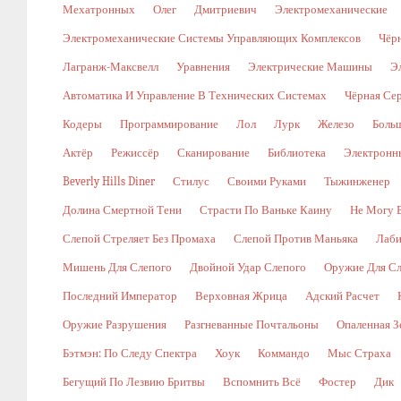
Мехатронных
Олег
Дмитриевич
Электромеханические
Электромеханические Системы Управляющих Комплексов
Чёр
Лагранж-Максвелл
Уравнения
Электрические Машины
Э
Автоматика И Управление В Технических Системах
Чёрная Се
Кодеры
Программирование
Лол
Лурк
Железо
Боль
Актёр
Режиссёр
Сканирование
Библиотека
Электронн
Beverly Hills Diner
Стилус
Своими Руками
Тыжинженер
Долина Смертной Тени
Страсти По Ваньке Каину
Не Могу 
Слепой Стреляет Без Промаха
Слепой Против Маньяка
Лаби
Мишень Для Слепого
Двойной Удар Слепого
Оружие Для Сл
Последний Император
Верховная Жрица
Адский Расчет
Оружие Разрушения
Разгневанные Почтальоны
Опаленная З
Бэтмэн: По Следу Спектра
Хоук
Коммандо
Мыс Страха
Бегущий По Лезвию Бритвы
Вспомнить Всё
Фостер
Дик