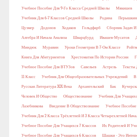
Учебное Пособие Для 9-Го Класса Средней Школы
Мякишев
Учебник Для 6-7 Классов Средней Школы
Родина
Перышкин
Цузмер
Додонов
Ходаков
Гольдфарб
Сборник Задач И
Алгебра И Начала Анализа
Шварцбурд
Ивашев-Мусатов
Миндюк
Муравин
Уроки Геометрии В 7-Ом Классе
Ройт
Книга Для Абитуриентов
Хрестоматия По Истории России
Г
Учебное Пособие Для ВТУЗов
Савельев
Астрель
Тексты 
11 Класс
Учебник Для Общеобразовательных Учреждений
В
Русская Литература XIX Века
Архангельский
Бак
Кучерск
Человек И Общество
Обществознание
Учебник Для Учащихс
Лазебникова
Введение В Обществознание
Учебное Пособие
Учебник Для 2 Класса Трёхлетней И 3 Класса Четырехлетней Нач
Учебное Пособие Для Учащихся 7 Классов
Их Родителей И Уч
Учебное Пособие Для Учащихся 6 Классов
Шашки - Это Интер