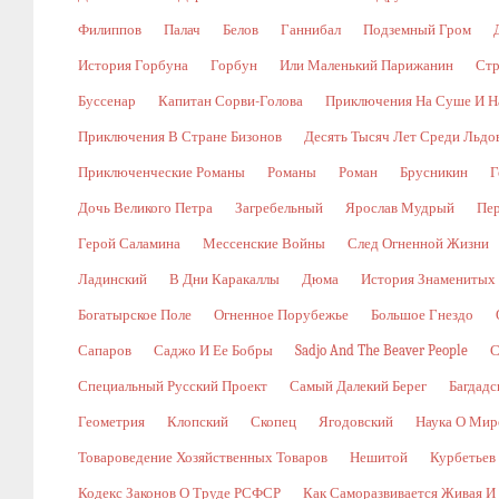
Филиппов
Палач
Белов
Ганнибал
Подземный Гром
История Горбуна
Горбун
Или Маленький Парижанин
Стр
Буссенар
Капитан Сорви-Голова
Приключения На Суше И Н
Приключения В Стране Бизонов
Десять Тысяч Лет Среди Льдо
Приключенческие Романы
Романы
Роман
Брусникин
Г
Дочь Великого Петра
Загребельный
Ярослав Мудрый
Пе
Герой Саламина
Мессенские Войны
След Огненной Жизни
Ладинский
В Дни Каракаллы
Дюма
История Знаменитых
Богатырское Поле
Огненное Порубежье
Большое Гнездо
Сапаров
Саджо И Ее Бобры
Sadjo And The Beaver People
С
Специальный Русский Проект
Самый Далекий Берег
Багдадс
Геометрия
Клопский
Скопец
Ягодовский
Наука О Мир
Товароведение Хозяйственных Товаров
Нешитой
Курбетьев
Кодекс Законов О Труде РСФСР
Как Саморазвивается Живая И