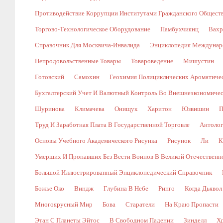
Противодействие Коррупции Институтами Гражданского Общест
Торгово-Технологическое Оборудование
Памбухчиянц
Вахр
Справочник Для Москвича-Инвалида
Энциклопедия Междунаро
Непродовольственные Товары
Товароведение
Мишустин
Готовский
Самохин
Геохимия Полициклических Ароматичес
Бухгалтерский Учет И Валютный Контроль Во Внешнеэкономичес
Шуринова
Климачева
Онищук
Харитон
Юзвишин
П
Труд И Заработная Плата В Государственной Торговле
Антолог
Основы Учебного Академического Рисунка
Рисунок
Ли
К
Умерших И Пропавших Без Вести Воинов В Великой Отечественной В
Большой Иллюстрированный Энциклопедический Справочник
Божье Око
Виндж
Глубина В Небе
Ринго
Когда Дьявол
Многоярусный Мир
Бова
Старатели
На Краю Пропасти
Этан С Планеты Эйтос
В Свободном Падении
Зинделл
Х