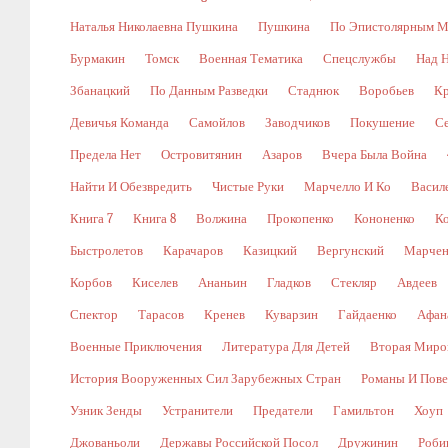
Наталья Николаевна Пушкина
Пушкина
По Эпистолярным М
Бурмакин
Томск
Военная Тематика
Спецслужбы
Над 
Збанацкий
По Данным Разведки
Стаднюк
Воробьев
Кр
Девичья Команда
Самойлов
Заводчиков
Покушение
С
Предела Нет
Островитянин
Азаров
Вчера Была Война
Найти И Обезвредить
Чистые Руки
Марчелло И Ко
Васил
Книга 7
Книга 8
Волжина
Прокопенко
Кононенко
К
Быстролетов
Карачаров
Казицкий
Вергунский
Марчен
Корбов
Киселев
Ананьин
Гладков
Стекляр
Авдеев
Спектор
Тарасов
Кренев
Куварзин
Гайдаенко
Афан
Военные Приключения
Литература Для Детей
Вторая Миро
История Вооруженных Сил Зарубежных Стран
Романы И Пове
Узник Зенды
Устранители
Предатели
Гамильтон
Хоуп
Джованьоли
Державы Российской Посол
Дружинин
Роби