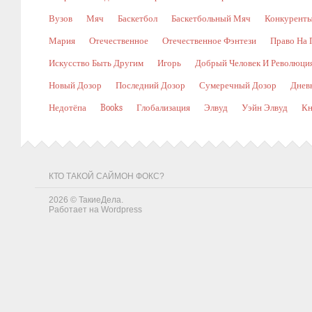
Вузов
Мяч
Баскетбол
Баскетбольный Мяч
Конкурент
Мария
Отечественное
Отечественное Фэнтези
Право На 
Искусство Быть Другим
Игорь
Добрый Человек И Революци
Новый Дозор
Последний Дозор
Сумеречный Дозор
Днев
Недотёпа
Books
Глобализация
Элвуд
Уэйн Элвуд
Кн
КТО ТАКОЙ САЙМОН ФОКС?
2026 ©
ТакиеДела
.
Работает на
Wordpress