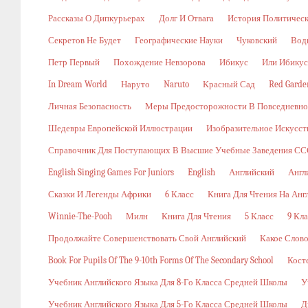
Рассказы О Дипкурьерах
Долг И Отвага
История Политичес
Секретов Не Будет
Географические Науки
Чуковский
Вод
Петр Первый
Похождение Невзорова
Ибикус
Или Ибикус
In Dream World
Наруто
Naruto
Красный Сад
Red Garde
Личная Безопасность
Меры Предосторожности В Повседневн
Шедевры Европейской Иллюстрации
Изобразительное Искусст
Справочник Для Поступающих В Высшие Учебные Заведения ССС
English Singing Games For Juniors
English
Английский
Англ
Сказки И Легенды Африки
6 Класс
Книга Для Чтения На Анг
Winnie-The-Pooh
Милн
Книга Для Чтения
5 Класс
9 Кла
Продолжайте Совершенствовать Свой Английский
Какое Слов
Book For Pupils Of The 9-10th Forms Of The Secondary School
Кост
Учебник Английского Языка Для 8-Го Класса Средней Школы
У
Учебник Английского Языка Для 5-Го Класса Средней Школы
Д