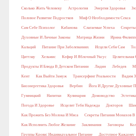
Сколько Жить Человеку
Астрология
Энергия Здоровья
Зю
Половое Развитие Подростков
Миф О Необходимости Секса
Сам Себе Психолог
Кабанова
Слагаемые Успеха
Секреты
Духовные И Личные Законы
Матрица Жизни
Ирина Филипп
Кальций
Питание При Заболеваниях
Исцели Себя Сам
То
Циттлау
Хельмис
Кефир И Яблочный Уксус
Целительная 
Продукты И Блюда В Детском Питании
Лидин
Лебедев
М
Кент
Как Выйти Замуж
Трансерфинг Реальности
Вадим З
Биоэнергетика Здоровья
Вербин
Йога И Другие Духовные П
Гумницкий
Напитки
Кулинария
Домоводство
Эстетик
Погода И Здоровье
Исцелит Тебя Надежда
Докторов
Шам
Как Прожить Без Молока И Мяса
Секреты Питания Монахов В
Как Исполнить Любое Желание
Заклинания
Заговоры
Кол
Группы Крови: Индивидуальное Питание
Доступное Каждому