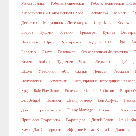
Мехатроника
Робототехнические
Робототехнические Сист
Классическая И Современная Проза
Распаковка
Мысли
A
Детектив
Медицинская Литература
Unpacking
Review
Егоров
Пушкин
Боевики
Триллеры
Купить
Эзотери
Подураев
Юрий
Викторович
Подураев Ю.В.
Rar
Am
Гарднер
Стаут
Головачев
Отечественная Фантастика
Видео
Youtube
Тургенев
Чехов
Лермонтов
Публици
Школа
Учебники
АСТ
Сказки
Повести
Рассказы
Психология
Оккультизм
Популярная И Нетрадиционная Мед
Rpg
Role Play Game
Ролёвка
Game
Роботов
Егоров О
Left Behind
Новинка
Дэвид Финчер
Бен Аффлек
Расска
Дэйз
Строительство
Funny Montage
Воронин
Алексеев
Принцесса Огорошена
Воронцова
Дикий Белок
Dzikie Bi
Камин Для Снегурочки
Эфирное Время. Книга 1
Дашкова