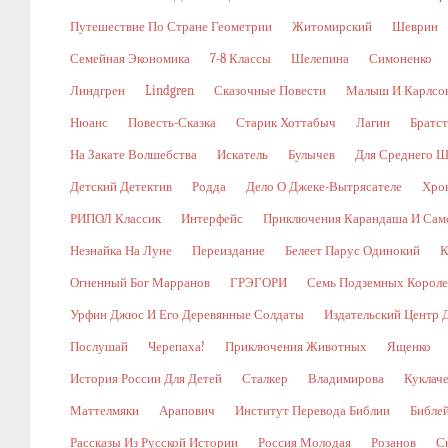
Путешествие По Стране Геометрии
Житомирский
Шеврин
Семейная Экономика
7-8 Классы
Шелепина
Симоненко
Линдгрен
Lindgren
Сказочные Повести
Малыш И Карлсо
Нюанс
Повесть-Сказка
Старик Хоттабыч
Лагин
Братс
На Закате Волшебства
Искатель
Булычев
Для Среднего Ш
Детский Детектив
Родда
Дело О Джеке-Вытрясателе
Хро
РИПОЛ Классик
Интерфейс
Приключения Карандаша И Сам
Незнайка На Луне
Переиздание
Белеет Парус Одинокий
К
Огненный Бог Марранов
ГРЭГОРИ
Семь Подземных Корол
Урфин Джюс И Его Деревянные Солдаты
Издательский Центр 
Послушай
Черепаха!
Приключения Животных
Ященко
История России Для Детей
Сталкер
Владимирова
Куклач
Маттелмяки
Арапович
Институт Перевода Библии
Библе
Рассказы Из Русской Истории
Россия Молодая
Розанов
С