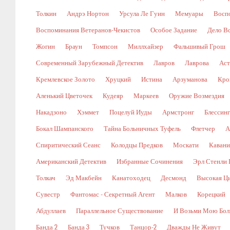
Толкин
Андрэ Нортон
Урсула Ле Гуин
Мемуары
Восп
Воспоминания Ветеранов-Чекистов
Особое Задание
Дело В
Жогин
Браун
Томпсон
Миллхайзер
Фальшивый Грош
Современный Зарубежный Детектив
Лавров
Лаврова
Аст
Кремлевское Золото
Хруцкий
Истина
Арзуманова
Кро
Аленький Цветочек
Кудеяр
Маркеев
Оружие Возмездия
Накадзоно
Хэммет
Поцелуй Иуды
Армстронг
Блессин
Бокал Шампанского
Тайна Больничных Туфель
Флетчер
А
Спиритический Сеанс
Колодцы Предков
Москати
Кавани
Американский Детектив
Избранные Сочинения
Эрл Стенли 
Толкач
Эд Макбейн
Канатоходец
Десмонд
Высокая Ц
Сувестр
Фантомас - Секретный Агент
Малков
Корецкий
Абдуллаев
Параллельное Существование
И Возьми Мою Бол
Банда 2
Банда 3
Тучков
Танцор-2
Дважды Не Живут