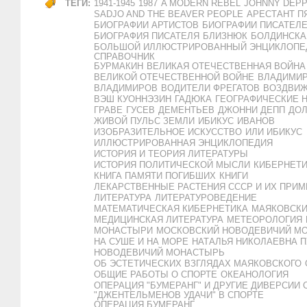
ТЕГИ:
1941-1945
1987
A MODERN REBEL
JOHNNY DEP
SADJO AND THE BEAVER PEOPLE
АРЕСТАНТ П
БИОГРАФИИ АРТИСТОВ
БИОГРАФИИ ПИСАТЕЛЕ
БИОГРАФИЯ ПИСАТЕЛЯ
БЛИЗНЮК
БОЛДИНСКА
БОЛЬШОЙ ИЛЛЮСТРИРОВАННЫЙ ЭНЦИКЛОПЕ
СПРАВОЧНИК
БУРМАКИН
ВЕЛИКАЯ ОТЕЧЕСТВЕННАЯ ВОЙНА
ВЕЛИКОЙ ОТЕЧЕСТВЕННОЙ ВОЙНЕ
ВЛАДИМИР
ВЛАДИМИРОВ
ВОДИТЕЛИ ФРЕГАТОВ
ВОЗДВИ
ВЭШ КУОННЭЗИН
ГАДЮКА
ГЕОГРАФИЧЕСКИЕ 
ГРАВЕ
ГУСЕВ
ДЕМЕНТЬЕВ
ДЖОННИ ДЕПП
ДОЛ
ЖИВОЙ ПУЛЬС ЗЕМЛИ
ИБИКУС
ИВАНОВ
ИЗОБРАЗИТЕЛЬНОЕ ИСКУССТВО
ИЛИ ИБИКУС
ИЛЛЮСТРИРОВАННАЯ ЭНЦИКЛОПЕДИЯ
ИСТОРИЯ И ТЕОРИЯ ЛИТЕРАТУРЫ
ИСТОРИЯ ПОЛИТИЧЕСКОЙ МЫСЛИ
КИБЕРНЕТИ
КНИГА ПАМЯТИ ПОГИБШИХ
КНИГИ
ЛЕКАРСТВЕННЫЕ РАСТЕНИЯ СССР И ИХ ПРИ
ЛИТЕРАТУРА
ЛИТЕРАТУРОВЕДЕНИЕ
МАТЕМАТИЧЕСКАЯ КИБЕРНЕТИКА
МАЯКОВСК
МЕДИЦИНСКАЯ ЛИТЕРАТУРА
МЕТЕОРОЛОГИЯ
МОНАСТЫРИ
МОСКОВСКИЙ НОВОДЕВИЧИЙ М
НА СУШЕ И НА МОРЕ
НАТАЛЬЯ НИКОЛАЕВНА 
НОВОДЕВИЧИЙ МОНАСТЫРЬ
ОБ ЭСТЕТИЧЕСКИХ ВЗГЛЯДАХ МАЯКОВСКОГО
ОБЩИЕ РАБОТЫ О СПОРТЕ
ОКЕАНОЛОГИЯ
ОПЕРАЦИЯ "БУМЕРАНГ" И ДРУГИЕ ДИВЕРСИИ
"ДЖЕНТЕЛЬМЕНОВ УДАЧИ" В СПОРТЕ
ОПЕРАЦИЯ БУМЕРАНГ