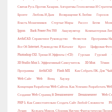
Святая Русь Против Хазарии. Алгоритмы Геополитики И Стратег
Бронте
Любовь И Дым
Возвращение К Любви
Горохов
Власть Мошенников
Стертые Миры
Рассел
Бегли
Мон
Ippon
Back Power Pro 700
Аккумулятор
Компьютерная Ли
ArchiCAD. Справочное Руководство
Фелистов
Программы На
Все Об Internet. Руководство И Каталог
Крол
Цифровая Фото
Photoshop CS2. Трюки И Эффекты (+CD)
Гурская
Гурский
3D Studio Max 5. Эффективный Самоучитель
3D Max
Тёмин
Программы
ArchiCAD
Flash MX
Как Собрать ПК. Для "ча
Web-Сайт
Web
Венц
Хаузер
Концепция Разработки Web-Сайтов. Как Успешно Разработать W
Создание Web-Страниц В Dreamweaver
Dreamweaver
Web-С
PHP 5. Как Самостоятельно Создать Сайт Любой Сложности
PH
Лукин
Колодец Миров. Сборник Научно-Фантастически Произ