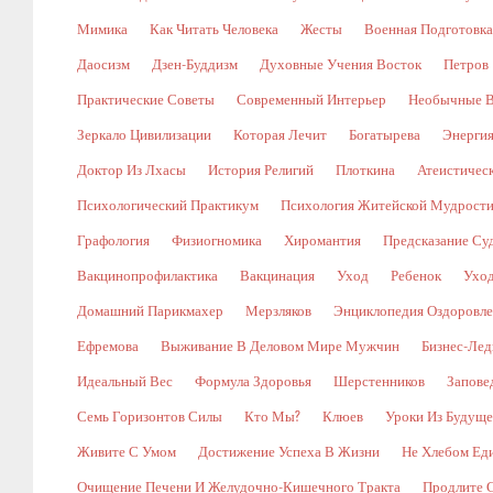
Мимика
Как Читать Человека
Жесты
Военная Подготовка
Даосизм
Дзен-Буддизм
Духовные Учения Восток
Петров
Практические Советы
Современный Интерьер
Необычные В
Зеркало Цивилизации
Которая Лечит
Богатырева
Энергия
Доктор Из Лхасы
История Религий
Плоткина
Атеистическ
Психологический Практикум
Психология Житейской Мудрост
Графология
Физиогномика
Хиромантия
Предсказание Су
Вакцинопрофилактика
Вакцинация
Уход
Ребенок
Уход
Домашний Парикмахер
Мерзляков
Энциклопедия Оздоровл
Ефремова
Выживание В Деловом Мире Мужчин
Бизнес-Лед
Идеальный Вес
Формула Здоровья
Шерстенников
Запове
Семь Горизонтов Силы
Кто Мы?
Клюев
Уроки Из Будуще
Живите С Умом
Достижение Успеха В Жизни
Не Хлебом Ед
Очищение Печени И Желудочно-Кишечного Тракта
Продлите 