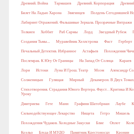
Древний. Война
Тармашев
Древний. Корпорация
Древний
Билет На Ладью Харона
Звягинцев
Полдень Сегодняшней Н
Лабиринт Отражений. Фальшивые Зеркала. Прозрачные Витражи
Толкиен
Хоббит
Раб Сармы
Лорд
Звездный Рубеж
Создания Тьмы…
Муравейник Хеллстрома
Фаст
Герберт
Печальный Детектив. Избранное
Астафьев
Похождения Чич
Послемрак. К Югу От Границы
На Запад От Солнца
Караев
Лори
Истоки
Луна И Грош. Театр
Моэм
Александр Со
Солженицын
Гулящая
Мирный
Декамерон. В Двух Томах.
Стихотворения. Страдания Юного Вертера. Фауст. . Критика И 
Уроку
Дмитриева
Гете
Манн
Графиня Шатобриан
Лаубе
К
Сильнодействующее Лекарство
Нищета
Гетрэ
Мишель
Похождения Чудаков. Холодные Закуски
Блие
Оплот
Коле
Коэльо
Блуда И МУДО
Памятник Крестоносцу
Кронин