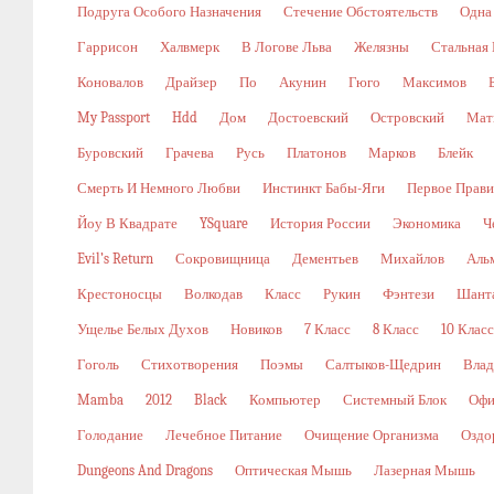
Подруга Особого Назначения
Стечение Обстоятельств
Одна
Гаррисон
Халвмерк
В Логове Льва
Желязны
Стальная
Коновалов
Драйзер
По
Акунин
Гюго
Максимов
My Passport
Hdd
Дом
Достоевский
Островский
Мат
Буровский
Грачева
Русь
Платонов
Марков
Блейк
Смерть И Немного Любви
Инстинкт Бабы-Яги
Первое Прави
Йоу В Квадрате
YSquare
История России
Экономика
Ч
Evil’s Return
Сокровищница
Дементьев
Михайлов
Аль
Крестоносцы
Волкодав
Класс
Рукин
Фэнтези
Шант
Ущелье Белых Духов
Новиков
7 Класс
8 Класс
10 Класс
Гоголь
Стихотворения
Поэмы
Салтыков-Щедрин
Влад
Mamba
2012
Black
Компьютер
Системный Блок
Офи
Голодание
Лечебное Питание
Очищение Организма
Оздо
Dungeons And Dragons
Оптическая Мышь
Лазерная Мышь