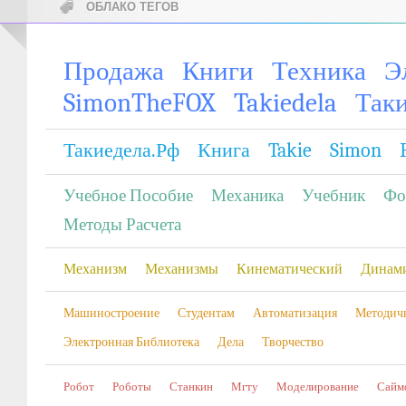
ОБЛАКО ТЕГОВ
Продажа
Книги
Техника
Э
SimonTheFOX
Takiedela
Так
Такиедела.рф
Книга
Takie
Simon
Учебное Пособие
Механика
Учебник
Фо
Методы Расчета
Механизм
Механизмы
Кинематический
Динам
Машиностроение
Студентам
Автоматизация
Методич
Электронная Библиотека
Дела
Творчество
Робот
Роботы
Станкин
Мгту
Моделирование
Сайм