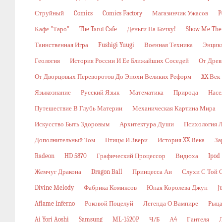
Струйный
Comics
Comics Factory
Магазинчик Ужасов
P
Кафе "Таро"
The Tarot Cafe
Деньги На Бочку!
Show Me The
Таинственная Игра
Fushigi Yuugi
Военная Техника
Энцикл
Геология
История России И Ее Ближайших Соседей
От Древ
От Дворцовых Переворотов До Эпохи Великих Реформ
XX Век
Языкознание
Русский Язык
Математика
Природа
Насе
Путешествие В Глубь Материи
Механическая Картина Мира
Искусство Быть Здоровым
Архитектура Души
Психология 
Дополнительный Том
Птицы И Звери
История XX Века
За
Radeon
HD 5870
Графический Процессор
Видюха
Ipod
Жемчуг Дракона
Dragon Ball
Принцесса Аи
Слухи С Той 
Divine Melody
Фабрика Комиксов
Юная Королева Джун
J
Aflame Inferno
Роковой Поцелуй
Легенда О Вампире
Рыца
Ai Yori Aoshi
Samsung
ML-1520P
Ч/б
А4
Гантеля