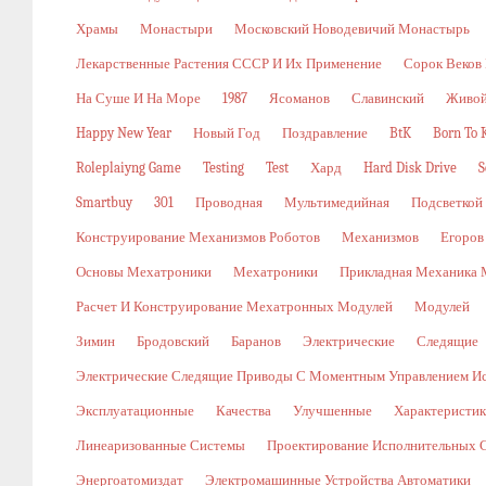
Храмы
Монастыри
Московский Новодевичий Монастырь
Лекарственные Растения СССР И Их Применение
Сорок Веков
На Суше И На Море
1987
Ясоманов
Славинский
Живой
Happy New Year
Новый Год
Поздравление
BtK
Born To K
Roleplaiyng Game
Testing
Test
Хард
Hard Disk Drive
S
Smartbuy
301
Проводная
Мультимедийная
Подсветкой
Конструирование Механизмов Роботов
Механизмов
Егоров
Основы Мехатроники
Мехатроники
Прикладная Механика 
Расчет И Конструирование Мехатронных Модулей
Модулей
Зимин
Бродовский
Баранов
Электрические
Следящие
Электрические Следящие Приводы С Моментным Управлением И
Эксплуатационные
Качества
Улучшенные
Характеристи
Линеаризованные Системы
Проектирование Исполнительных 
Энергоатомиздат
Электромашинные Устройства Автоматики