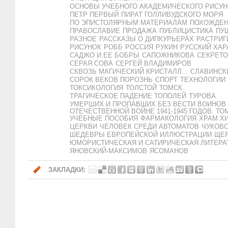
ОСНОВЫ УЧЕБНОГО АКАДЕМИЧЕСКОГО РИСУН
ПЕТР ПЕРВЫЙ
ПИРАТ ГОЛЛИВУДСКОГО МОРЯ
ПО ЭПИСТОЛЯРНЫМ МАТЕРИАЛАМ
ПОХОЖДЕН
ПРАВОСЛАВИЕ
ПРОДАЖА
ПУБЛИЦИСТИКА
ПУ
РАЗНОЕ
РАССКАЗЫ О ДИПКУРЬЕРАХ
РАСТРИГ
РИСУНОК
РОББ
РОССИЯ
РУКИН
РУССКИЙ ХАР
САДЖО И ЕЕ БОБРЫ
САПОЖНИКОВА
СЕКРЕТО
СЕРАЯ СОВА
СЕРГЕЙ ВЛАДИМИРОВ
СКВОЗЬ МАГИЧЕСКИЙ КРИСТАЛЛ...
СЛАВИНСК
СОРОК ВЕКОВ ПОРОЗНЬ
СПОРТ
ТЕХНОЛОГИИ
ТОКСИКОЛОГИЯ
ТОЛСТОЙ
ТОМСК
ТРАГИЧЕСКОЕ ПАДЕНИЕ ТОПОЛЕЙ
ТУРОВА
УМЕРШИХ И ПРОПАВШИХ БЕЗ ВЕСТИ ВОИНОВ
ОТЕЧЕСТВЕННОЙ ВОЙНЕ 1941-1945 ГОДОВ. ТОМ 
УЧЕБНЫЕ ПОСОБИЯ
ФАРМАКОЛОГИЯ
ХРАМ Х
ЦЕРКВИ
ЧЕЛОВЕК СРЕДИ АВТОМАТОВ
ЧУКОВ
ШЕДЕВРЫ ЕВРОПЕЙСКОЙ ИЛЛЮСТРАЦИИ
ЩЕ
ЮМОРИСТИЧЕСКАЯ И САТИРИЧЕСКАЯ ЛИТЕРА
ЯНОВСКИЙ-МАКСИМОВ
ЯСОМАНОВ
ЗАКЛАДКИ: