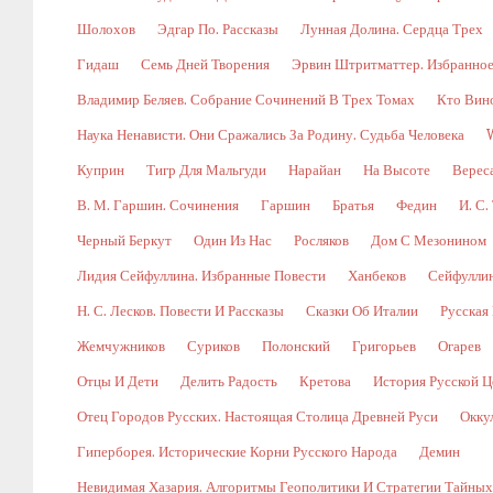
Шолохов
Эдгар По. Рассказы
Лунная Долина. Сердца Трех
Гидаш
Семь Дней Творения
Эрвин Штритматтер. Избранно
Владимир Беляев. Собрание Сочинений В Трех Томах
Кто Вин
Наука Ненависти. Они Сражались За Родину. Судьба Человека
Куприн
Тигр Для Мальгуди
Нарайан
На Высоте
Верес
В. М. Гаршин. Сочинения
Гаршин
Братья
Федин
И. С.
Черный Беркут
Один Из Нас
Росляков
Дом С Мезонином
Лидия Сейфуллина. Избранные Повести
Ханбеков
Сейфулли
Н. С. Лесков. Повести И Рассказы
Сказки Об Италии
Русская
Жемчужников
Суриков
Полонский
Григорьев
Огарев
Отцы И Дети
Делить Радость
Кретова
История Русской Ц
Отец Городов Русских. Настоящая Столица Древней Руси
Окку
Гиперборея. Исторические Корни Русского Народа
Демин
Невидимая Хазария. Алгоритмы Геополитики И Стратегии Тайны