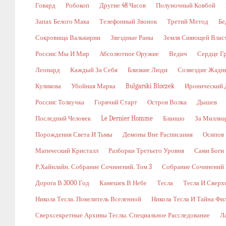
Говард
Робокоп
Другие 48 Часов
Полуночный Ковбой
Запах Белого Мака
Телефонный Звонок
Третий Метод
Бе
Сокровища Валькирии
Звездные Раны
Земля Сияющей Влас
Россия: Мы И Мир
Абсолютное Оружие
Ведич
Сердце Г
Леонард
Каждый За Себя
Близкие Люди
Созвездие Жадн
Куликова
Убойная Марка
Bulgarski Bloczek
Иронический 
Россия: Толкучка
Горячий Старт
Остров Волка
Дышев
Последний Человек
Le Dernier Homme
Бланшо
За Миллиа
Порождения Света И Тьмы
Демоны Вне Расписания
Осипов
Магический Кристалл
Разборки Третьего Уровня
Сами Боги
Р.Хайнлайн. Собрание Сочинений. Том 3
Собрание Сочинений В
Дорога В 3000 Год
Камешек В Небе
Тесла
Тесла И Сверх
Никола Тесла. Повелитель Вселенной
Никола Тесла И Тайна Фи
Сверхсекретные Архивы Теслы. Специальное Расследование
Л