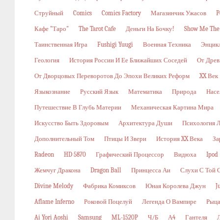
Струйный
Comics
Comics Factory
Магазинчик Ужасов
P
Кафе "Таро"
The Tarot Cafe
Деньги На Бочку!
Show Me The
Таинственная Игра
Fushigi Yuugi
Военная Техника
Энцикл
Геология
История России И Ее Ближайших Соседей
От Древ
От Дворцовых Переворотов До Эпохи Великих Реформ
XX Век
Языкознание
Русский Язык
Математика
Природа
Насе
Путешествие В Глубь Материи
Механическая Картина Мира
Искусство Быть Здоровым
Архитектура Души
Психология 
Дополнительный Том
Птицы И Звери
История XX Века
За
Radeon
HD 5870
Графический Процессор
Видюха
Ipod
Жемчуг Дракона
Dragon Ball
Принцесса Аи
Слухи С Той 
Divine Melody
Фабрика Комиксов
Юная Королева Джун
J
Aflame Inferno
Роковой Поцелуй
Легенда О Вампире
Рыца
Ai Yori Aoshi
Samsung
ML-1520P
Ч/б
А4
Гантеля