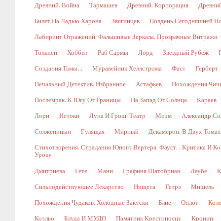
Древний. Война
Тармашев
Древний. Корпорация
Древний
Билет На Ладью Харона
Звягинцев
Полдень Сегодняшней Н
Лабиринт Отражений. Фальшивые Зеркала. Прозрачные Витражи
Толкиен
Хоббит
Раб Сармы
Лорд
Звездный Рубеж
Создания Тьмы…
Муравейник Хеллстрома
Фаст
Герберт
Печальный Детектив. Избранное
Астафьев
Похождения Чич
Послемрак. К Югу От Границы
На Запад От Солнца
Караев
Лори
Истоки
Луна И Грош. Театр
Моэм
Александр Со
Солженицын
Гулящая
Мирный
Декамерон. В Двух Томах.
Стихотворения. Страдания Юного Вертера. Фауст. . Критика И 
Уроку
Дмитриева
Гете
Манн
Графиня Шатобриан
Лаубе
К
Сильнодействующее Лекарство
Нищета
Гетрэ
Мишель
Похождения Чудаков. Холодные Закуски
Блие
Оплот
Коле
Коэльо
Блуда И МУДО
Памятник Крестоносцу
Кронин