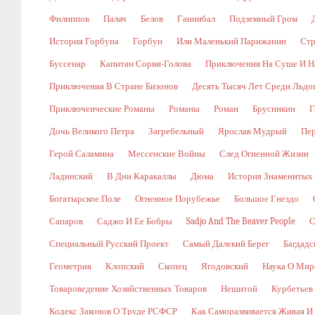
Филиппов
Палач
Белов
Ганнибал
Подземный Гром
История Горбуна
Горбун
Или Маленький Парижанин
Стр
Буссенар
Капитан Сорви-Голова
Приключения На Суше И Н
Приключения В Стране Бизонов
Десять Тысяч Лет Среди Льдо
Приключенческие Романы
Романы
Роман
Брусникин
Г
Дочь Великого Петра
Загребельный
Ярослав Мудрый
Пе
Герой Саламина
Мессенские Войны
След Огненной Жизни
Ладинский
В Дни Каракаллы
Дюма
История Знаменитых
Богатырское Поле
Огненное Порубежье
Большое Гнездо
Сапаров
Саджо И Ее Бобры
Sadjo And The Beaver People
С
Специальный Русский Проект
Самый Далекий Берег
Багдадс
Геометрия
Клопский
Скопец
Ягодовский
Наука О Мир
Товароведение Хозяйственных Товаров
Нешитой
Курбетьев
Кодекс Законов О Труде РСФСР
Как Саморазвивается Живая И