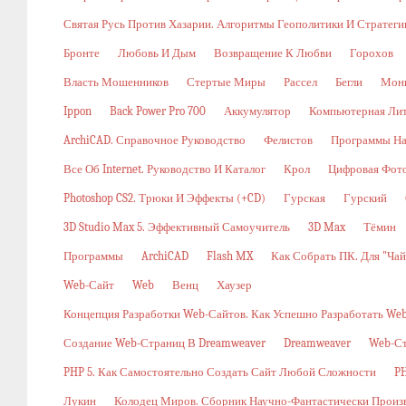
Святая Русь Против Хазарии. Алгоритмы Геополитики И Стратег
Бронте
Любовь И Дым
Возвращение К Любви
Горохов
Власть Мошенников
Стертые Миры
Рассел
Бегли
Мон
Ippon
Back Power Pro 700
Аккумулятор
Компьютерная Ли
ArchiCAD. Справочное Руководство
Фелистов
Программы На
Все Об Internet. Руководство И Каталог
Крол
Цифровая Фото
Photoshop CS2. Трюки И Эффекты (+CD)
Гурская
Гурский
3D Studio Max 5. Эффективный Самоучитель
3D Max
Тёмин
Программы
ArchiCAD
Flash MX
Как Собрать ПК. Для "ча
Web-Сайт
Web
Венц
Хаузер
Концепция Разработки Web-Сайтов. Как Успешно Разработать W
Создание Web-Страниц В Dreamweaver
Dreamweaver
Web-С
PHP 5. Как Самостоятельно Создать Сайт Любой Сложности
PH
Лукин
Колодец Миров. Сборник Научно-Фантастически Произ