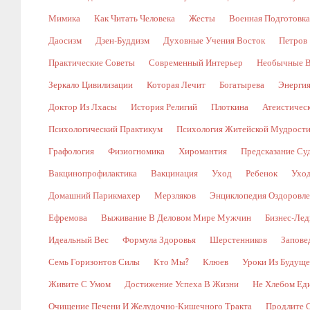
Мимика
Как Читать Человека
Жесты
Военная Подготовка
Даосизм
Дзен-Буддизм
Духовные Учения Восток
Петров
Практические Советы
Современный Интерьер
Необычные В
Зеркало Цивилизации
Которая Лечит
Богатырева
Энергия
Доктор Из Лхасы
История Религий
Плоткина
Атеистическ
Психологический Практикум
Психология Житейской Мудрост
Графология
Физиогномика
Хиромантия
Предсказание Су
Вакцинопрофилактика
Вакцинация
Уход
Ребенок
Уход
Домашний Парикмахер
Мерзляков
Энциклопедия Оздоровл
Ефремова
Выживание В Деловом Мире Мужчин
Бизнес-Лед
Идеальный Вес
Формула Здоровья
Шерстенников
Запове
Семь Горизонтов Силы
Кто Мы?
Клюев
Уроки Из Будуще
Живите С Умом
Достижение Успеха В Жизни
Не Хлебом Ед
Очищение Печени И Желудочно-Кишечного Тракта
Продлите 