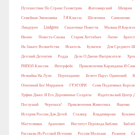
Путешествие По Стране Геометрии
Житомирский
Шеврин
Семейная Экономика
7-8 Классы
Шелепина
Симоненко
Линдгрен
Lindgren
Сказочные Повести
Малыш И Карлсо
Нюанс
Повесть-Сказка
Старик Хоттабыч
Лагин
Братс
На Закате Волшебства
Искатель
Булычев
Для Среднего Ш
Детский Детектив
Родда
Дело О Джеке-Вытрясателе
Хро
РИПОЛ Классик
Интерфейс
Приключения Карандаша И Сам
Незнайка На Луне
Переиздание
Белеет Парус Одинокий
К
Огненный Бог Марранов
ГРЭГОРИ
Семь Подземных Корол
Урфин Джюс И Его Деревянные Солдаты
Издательский Центр 
Послушай
Черепаха!
Приключения Животных
Ященко
История России Для Детей
Сталкер
Владимирова
Куклач
Маттелмяки
Арапович
Институт Перевода Библии
Библе
Рассказы Из Русской Истории
Россия Молодая
Розанов
С