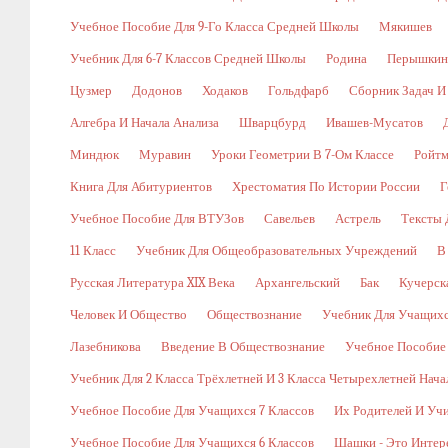
Учебное Пособие Для 9-Го Класса Средней Школы
Мякишев
Учебник Для 6-7 Классов Средней Школы
Родина
Перышкин
Цузмер
Додонов
Ходаков
Гольдфарб
Сборник Задач И
Алгебра И Начала Анализа
Шварцбурд
Ивашев-Мусатов
Миндюк
Муравин
Уроки Геометрии В 7-Ом Классе
Ройт
Книга Для Абитуриентов
Хрестоматия По Истории России
Г
Учебное Пособие Для ВТУЗов
Савельев
Астрель
Тексты 
11 Класс
Учебник Для Общеобразовательных Учреждений
В
Русская Литература XIX Века
Архангельский
Бак
Кучерск
Человек И Общество
Обществознание
Учебник Для Учащихс
Лазебникова
Введение В Обществознание
Учебное Пособие
Учебник Для 2 Класса Трёхлетней И 3 Класса Четырехлетней Нач
Учебное Пособие Для Учащихся 7 Классов
Их Родителей И Уч
Учебное Пособие Для Учащихся 6 Классов
Шашки - Это Интер