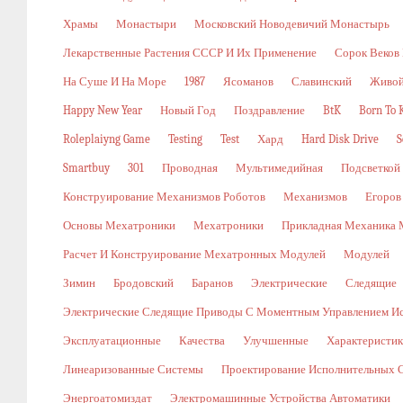
Храмы
Монастыри
Московский Новодевичий Монастырь
Лекарственные Растения СССР И Их Применение
Сорок Веков
На Суше И На Море
1987
Ясоманов
Славинский
Живой
Happy New Year
Новый Год
Поздравление
BtK
Born To K
Roleplaiyng Game
Testing
Test
Хард
Hard Disk Drive
S
Smartbuy
301
Проводная
Мультимедийная
Подсветкой
Конструирование Механизмов Роботов
Механизмов
Егоров
Основы Мехатроники
Мехатроники
Прикладная Механика 
Расчет И Конструирование Мехатронных Модулей
Модулей
Зимин
Бродовский
Баранов
Электрические
Следящие
Электрические Следящие Приводы С Моментным Управлением И
Эксплуатационные
Качества
Улучшенные
Характеристи
Линеаризованные Системы
Проектирование Исполнительных 
Энергоатомиздат
Электромашинные Устройства Автоматики