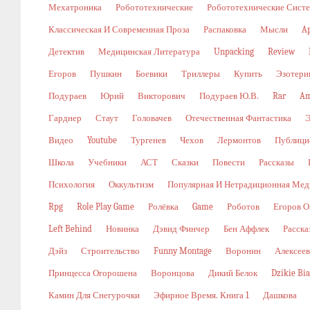
Мехатроника
Робототехнические
Робототехнические Сист
Классическая И Современная Проза
Распаковка
Мысли
A
Детектив
Медицинская Литература
Unpacking
Review
Егоров
Пушкин
Боевики
Триллеры
Купить
Эзотери
Подураев
Юрий
Викторович
Подураев Ю.В.
Rar
Am
Гарднер
Стаут
Головачев
Отечественная Фантастика
Видео
Youtube
Тургенев
Чехов
Лермонтов
Публици
Школа
Учебники
АСТ
Сказки
Повести
Рассказы
Психология
Оккультизм
Популярная И Нетрадиционная Мед
Rpg
Role Play Game
Ролёвка
Game
Роботов
Егоров О
Left Behind
Новинка
Дэвид Финчер
Бен Аффлек
Расска
Дэйз
Строительство
Funny Montage
Воронин
Алексеев
Принцесса Огорошена
Воронцова
Дикий Белок
Dzikie Bi
Камин Для Снегурочки
Эфирное Время. Книга 1
Дашкова