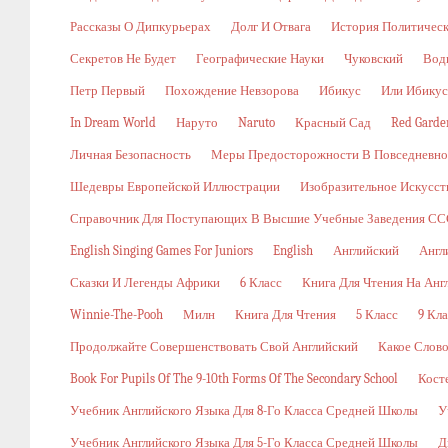
Рассказы О Дипкурьерах
Долг И Отвага
История Политичес
Секретов Не Будет
Географические Науки
Чуковский
Вод
Петр Первый
Похождение Невзорова
Ибикус
Или Ибикус
In Dream World
Наруто
Naruto
Красный Сад
Red Garde
Личная Безопасность
Меры Предосторожности В Повседневн
Шедевры Европейской Иллюстрации
Изобразительное Искусст
Справочник Для Поступающих В Высшие Учебные Заведения ССС
English Singing Games For Juniors
English
Английский
Англ
Сказки И Легенды Африки
6 Класс
Книга Для Чтения На Анг
Winnie-The-Pooh
Милн
Книга Для Чтения
5 Класс
9 Кла
Продолжайте Совершенствовать Свой Английский
Какое Слов
Book For Pupils Of The 9-10th Forms Of The Secondary School
Кост
Учебник Английского Языка Для 8-Го Класса Средней Школы
У
Учебник Английского Языка Для 5-Го Класса Средней Школы
Д