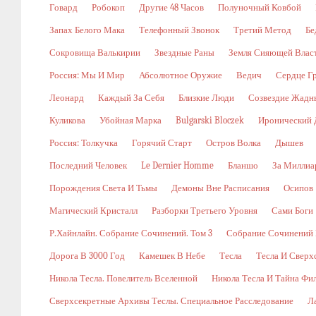
Говард
Робокоп
Другие 48 Часов
Полуночный Ковбой
Запах Белого Мака
Телефонный Звонок
Третий Метод
Бе
Сокровища Валькирии
Звездные Раны
Земля Сияющей Влас
Россия: Мы И Мир
Абсолютное Оружие
Ведич
Сердце Г
Леонард
Каждый За Себя
Близкие Люди
Созвездие Жадн
Куликова
Убойная Марка
Bulgarski Bloczek
Иронический 
Россия: Толкучка
Горячий Старт
Остров Волка
Дышев
Последний Человек
Le Dernier Homme
Бланшо
За Миллиа
Порождения Света И Тьмы
Демоны Вне Расписания
Осипов
Магический Кристалл
Разборки Третьего Уровня
Сами Боги
Р.Хайнлайн. Собрание Сочинений. Том 3
Собрание Сочинений В
Дорога В 3000 Год
Камешек В Небе
Тесла
Тесла И Сверх
Никола Тесла. Повелитель Вселенной
Никола Тесла И Тайна Фи
Сверхсекретные Архивы Теслы. Специальное Расследование
Л