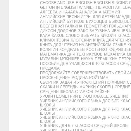
CHOOSE AND USE
ENGLISH
ENGLISH SINGING 
GET ON IN ENGLISH
WINNIE-THE-POOH
АЛГЕБР
АЛГЕБРА И НАЧАЛА АНАЛИЗА
АНАТОМИЯ
АНГЛИЙСКИЕ ПЕСНИ-ИГРЫ ДЛЯ ДЕТЕЙ МЛАДШ
АНГЛИЙСКИЙ
БУТИКОВ
БУХОВЦЕВ
БЫКОВ
ВЕ
ВСЕЛЕННАЯ
ГАЛКИНА
ГЕОМЕТРИЯ
ГОЛЬДФАР
ДИКСОН
ДОДОНОВ
ЗАКС
ЗАРУБИНА
ИВАШЕВ-
КААР
КАКОЕ СЛОВО ВЫБРАТЬ
КИКОИН
КЛАСС
КЛИМОНТОВИЧ
КЛОПСКИЙ
КНИГА ДЛЯ ЧТЕНИЯ
КНИГА ДЛЯ ЧТЕНИЯ НА АНГЛИЙСКОМ ЯЗЫКЕ
К
КОЛЯГИН
КОНДРАТЬЕВ
КОСТЕНКО
КУДРЯВЦЕ
МАТЕМАТИКА ДЛЯ ТЕХНИКУМОВ
МЕХАНИКА
М
МУРАВИН
МЯКИШЕВ
НАУКА
ПЕРЫШКИН
ПЕТР
ПОСОБИЕ ДЛЯ УЧАЩИХСЯ 9-10 КЛАССОВ СРЕ
ПРОДАЖА
ПРОДОЛЖАЙТЕ СОВЕРШЕНСТВОВАТЬ СВОЙ А
ПРОСВЕЩЕНИЕ
РОДИНА
РОЙТМАН
СБОРНИК ЗАДАЧ И УПРАЖНЕНИЙ ПО ХИМИИ
С
СКАЗКИ И ЛЕГЕНДЫ АФРИКИ
СКОПЕЦ
СРЕДНЕ
СРЕДНЯЯ ШКОЛА
СТАРКОВ
УАЙЗЕР
УРОКИ ГЕОМЕТРИИ В 7-ОМ КЛАССЕ
УЧЕБНИК
УЧЕБНИК АНГЛИЙСКОГО ЯЗЫКА ДЛЯ 5-ГО КЛА
ШКОЛЫ
УЧЕБНИК АНГЛИЙСКОГО ЯЗЫКА ДЛЯ 7-ГО КЛА
ШКОЛЫ
УЧЕБНИК АНГЛИЙСКОГО ЯЗЫКА ДЛЯ 8-ГО КЛА
ШКОЛЫ
УЧЕБНИК ДЛЯ 6-7 КЛАССОВ СРЕДНЕЙ ШКОЛЫ
УЧЕБНИК ДЛЯ 6-ГО КЛАССА