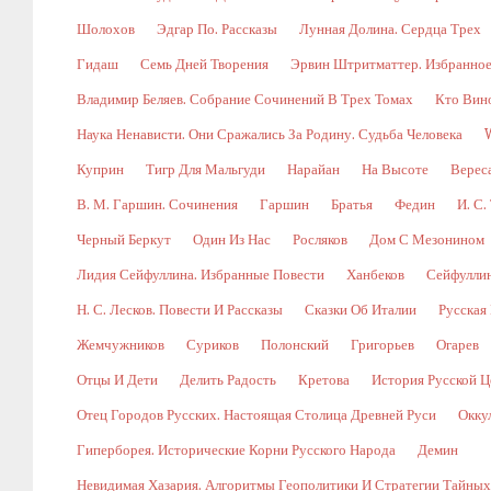
Шолохов
Эдгар По. Рассказы
Лунная Долина. Сердца Трех
Гидаш
Семь Дней Творения
Эрвин Штритматтер. Избранно
Владимир Беляев. Собрание Сочинений В Трех Томах
Кто Вин
Наука Ненависти. Они Сражались За Родину. Судьба Человека
Куприн
Тигр Для Мальгуди
Нарайан
На Высоте
Верес
В. М. Гаршин. Сочинения
Гаршин
Братья
Федин
И. С.
Черный Беркут
Один Из Нас
Росляков
Дом С Мезонином
Лидия Сейфуллина. Избранные Повести
Ханбеков
Сейфулли
Н. С. Лесков. Повести И Рассказы
Сказки Об Италии
Русская
Жемчужников
Суриков
Полонский
Григорьев
Огарев
Отцы И Дети
Делить Радость
Кретова
История Русской Ц
Отец Городов Русских. Настоящая Столица Древней Руси
Окку
Гиперборея. Исторические Корни Русского Народа
Демин
Невидимая Хазария. Алгоритмы Геополитики И Стратегии Тайны