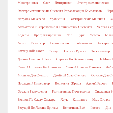
Мехатронных
Олег
Дмитриевич
Электромеханические
Электромеханические Системы Управляющих Комплексов
Чёр
Лагранж-Максвелл
Уравнения
Электрические Машины
Э
Автоматика И Управление В Технических Системах
Чёрная Се
Кодеры
Программирование
Лол
Лурк
Железо
Боль
Актёр
Режиссёр
Сканирование
Библиотека
Электронн
Beverly Hills Diner
Стилус
Своими Руками
Тыжинженер
Долина Смертной Тени
Страсти По Ваньке Каину
Не Могу 
Слепой Стреляет Без Промаха
Слепой Против Маньяка
Лаби
Мишень Для Слепого
Двойной Удар Слепого
Оружие Для Сл
Последний Император
Верховная Жрица
Адский Расчет
Оружие Разрушения
Разгневанные Почтальоны
Опаленная З
Бэтмэн: По Следу Спектра
Хоук
Коммандо
Мыс Страха
Бегущий По Лезвию Бритвы
Вспомнить Всё
Фостер
Дик