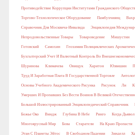
Противодействие Коррупции Институтами Гражданского Общест
Торгово-Технологическое Оборудование
Памбухчиянц
Вахр
Справочник Для Москвича-Инвалида
Энциклопедия Междунаро
Непродовольственные Товары
Товароведение
Мишустин
Готовский
Самохин
Геохимия Полициклических Ароматичес
Бухгалтерский Учет И Валютный Контроль Во Внешнеэкономичес
Шуринова
Климачева
Онищук
Харитон
Юзвишин
П
Труд И Заработная Плата В Государственной Торговле
Антолог
Основы Учебного Академического Рисунка
Рисунок
Ли
К
Умерших И Пропавших Без Вести Воинов В Великой Отечественной В
Большой Иллюстрированный Энциклопедический Справочник
Божье Око
Виндж
Глубина В Небе
Ринго
Когда Дьявол
Многоярусный Мир
Бова
Старатели
На Краю Пропасти
Этан С Планеты Эйтос
В Свободном Падении
Зинделл
Х