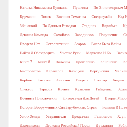
Наталья Николаевна Пушкина
Пушкина
По Эпистолярным М
Бурмакин
Томск
Военная Тематика
Спецслужбы
Над 
Збанацкий
По Данным Разведки
Стаднюк
Воробьев
Кр
Девичья Команда
Самойлов
Заводчиков
Покушение
С
Предела Нет
Островитянин
Азаров
Вчера Была Война
Найти И Обезвредить
Чистые Руки
Марчелло И Ко
Васил
Книга 7
Книга 8
Волжина
Прокопенко
Кононенко
К
Быстролетов
Карачаров
Казицкий
Вергунский
Марчен
Корбов
Киселев
Ананьин
Гладков
Стекляр
Авдеев
Спектор
Тарасов
Кренев
Куварзин
Гайдаенко
Афан
Военные Приключения
Литература Для Детей
Вторая Миро
История Вооруженных Сил Зарубежных Стран
Романы И Пове
Узник Зенды
Устранители
Предатели
Гамильтон
Хоуп
Джованьоли
Державы Российской Посол
Дружинин
Роби