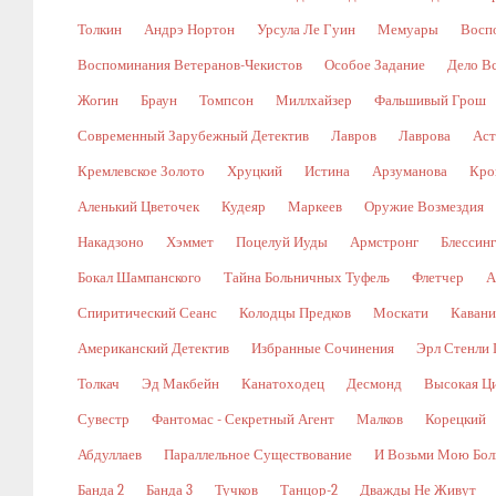
Толкин
Андрэ Нортон
Урсула Ле Гуин
Мемуары
Восп
Воспоминания Ветеранов-Чекистов
Особое Задание
Дело В
Жогин
Браун
Томпсон
Миллхайзер
Фальшивый Грош
Современный Зарубежный Детектив
Лавров
Лаврова
Аст
Кремлевское Золото
Хруцкий
Истина
Арзуманова
Кро
Аленький Цветочек
Кудеяр
Маркеев
Оружие Возмездия
Накадзоно
Хэммет
Поцелуй Иуды
Армстронг
Блессин
Бокал Шампанского
Тайна Больничных Туфель
Флетчер
А
Спиритический Сеанс
Колодцы Предков
Москати
Кавани
Американский Детектив
Избранные Сочинения
Эрл Стенли 
Толкач
Эд Макбейн
Канатоходец
Десмонд
Высокая Ц
Сувестр
Фантомас - Секретный Агент
Малков
Корецкий
Абдуллаев
Параллельное Существование
И Возьми Мою Бол
Банда 2
Банда 3
Тучков
Танцор-2
Дважды Не Живут