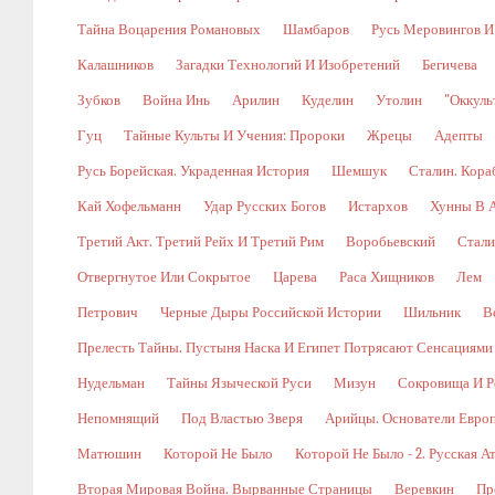
Тайна Воцарения Романовых
Шамбаров
Русь Меровингов И
Калашников
Загадки Технологий И Изобретений
Бегичева
Зубков
Война Инь
Арилин
Куделин
Утолин
"Оккуль
Гуц
Тайные Культы И Учения: Пророки
Жрецы
Адепты
Русь Борейская. Украденная История
Шемшук
Сталин. Кора
Кай Хофельманн
Удар Русских Богов
Истархов
Хунны В А
Третий Акт. Третий Рейх И Третий Рим
Воробьевский
Стали
Отвергнутое Или Сокрытое
Царева
Раса Хищников
Лем
Петрович
Черные Дыры Российской Истории
Шильник
В
Прелесть Тайны. Пустыня Наска И Египет Потрясают Сенсациями
Нудельман
Тайны Языческой Руси
Мизун
Сокровища И Р
Непомнящий
Под Властью Зверя
Арийцы. Основатели Евро
Матюшин
Которой Не Было
Которой Не Было - 2. Русская А
Вторая Мировая Война. Вырванные Страницы
Веревкин
Пр