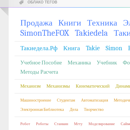
ОБЛАКО ТЕГОВ
Продажа
Книги
Техника
Э
SimonTheFOX
Takiedela
Так
Такиедела.рф
Книга
Takie
Simon
Учебное Пособие
Механика
Учебник
Фо
Методы Расчета
Механизм
Механизмы
Кинематический
Динам
Машиностроение
Студентам
Автоматизация
Методич
Электронная Библиотека
Дела
Творчество
Робот
Роботы
Станкин
Мгту
Моделирование
Сайм