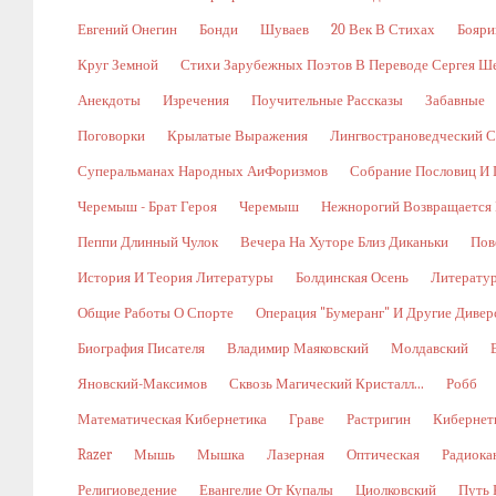
Евгений Онегин
Бонди
Шуваев
20 Век В Стихах
Бояри
Круг Земной
Стихи Зарубежных Поэтов В Переводе Сергея Ш
Анекдоты
Изречения
Поучительные Рассказы
Забавные
Поговорки
Крылатые Выражения
Лингвострановедческий С
Суперальманах Народных АиФоризмов
Собрание Пословиц И 
Черемыш - Брат Героя
Черемыш
Нежнорогий Возвращается 
Пеппи Длинный Чулок
Вечера На Хуторе Близ Диканьки
Пов
История И Теория Литературы
Болдинская Осень
Литерату
Общие Работы О Спорте
Операция "Бумеранг" И Другие Диве
Биография Писателя
Владимир Маяковский
Молдавский
Яновский-Максимов
Сквозь Магический Кристалл...
Робб
Математическая Кибернетика
Граве
Растригин
Кибернети
Razer
Мышь
Мышка
Лазерная
Оптическая
Радиока
Религиоведение
Евангелие От Купалы
Циолковский
Путь 