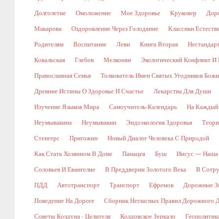
Долголетие
Омоложение
Мое Здоровье
Круковер
Доро
Макарова
Оздоровление Через Голодание
Классики Естест
Родителям
Воспитание
Леви
Книга Вторая
Нестандар
Ковальская
Глебов
Мелконян
Экологический Конфликт И 
Православная Семья
Толкователь Имен Святых Угодников Бож
Древние Истины О Здоровье И Счастье
Лекарства Для Души
Изучение Языков Мира
Самоучитель-Календарь
На Каждый
Неумывакина
Неумывакин
Эндоэкология Здоровья
Теори
Стенгерс
Пригожин
Новый Диалог Человека С Природой
Как Стать Хозяином В Доме
Панацея
Буш
Иисус — Наша
Соловьев И Евангелие
В Преддверии Золотого Века
В Сотр
ПДД
Автотранспорт
Транспорт
Ефремов
Дорожные Зн
Поведение На Дороге
Сборник Негласных Правил Дорожного 
Советы Колдуна - Целителя
Колдовское Зеркало
Геополитик