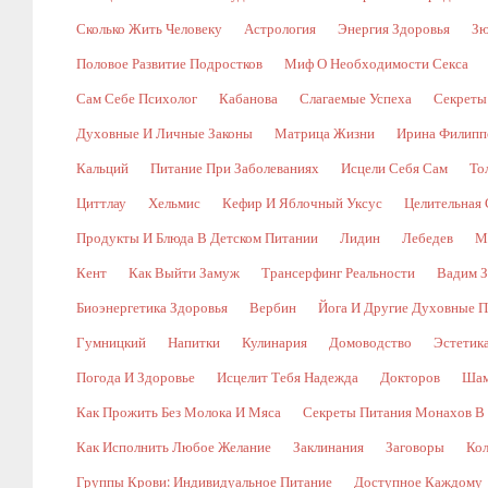
Сколько Жить Человеку
Астрология
Энергия Здоровья
Зю
Половое Развитие Подростков
Миф О Необходимости Секса
Сам Себе Психолог
Кабанова
Слагаемые Успеха
Секреты
Духовные И Личные Законы
Матрица Жизни
Ирина Филипп
Кальций
Питание При Заболеваниях
Исцели Себя Сам
То
Циттлау
Хельмис
Кефир И Яблочный Уксус
Целительная 
Продукты И Блюда В Детском Питании
Лидин
Лебедев
М
Кент
Как Выйти Замуж
Трансерфинг Реальности
Вадим З
Биоэнергетика Здоровья
Вербин
Йога И Другие Духовные П
Гумницкий
Напитки
Кулинария
Домоводство
Эстетик
Погода И Здоровье
Исцелит Тебя Надежда
Докторов
Шам
Как Прожить Без Молока И Мяса
Секреты Питания Монахов В
Как Исполнить Любое Желание
Заклинания
Заговоры
Кол
Группы Крови: Индивидуальное Питание
Доступное Каждому