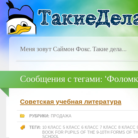
Меня зовут Саймон Фокс. Такие дела…
Сообщения с тегами: ‘Фоломк
Советская учебная литература
РУБРИКИ:
ПРОДАЖА
ТЕГИ:
10 КЛАСС
5 КЛАСС
6 КЛАСС
7 КЛАСС
8 КЛАСС
BOOK FOR PUPILS OF THE 9-10TH FORMS OF 
SCHOOL