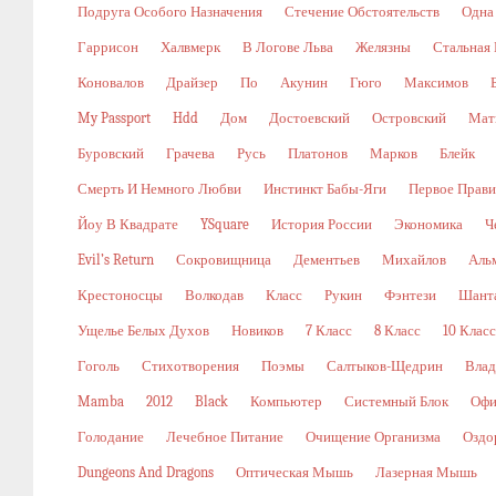
Подруга Особого Назначения
Стечение Обстоятельств
Одна
Гаррисон
Халвмерк
В Логове Льва
Желязны
Стальная
Коновалов
Драйзер
По
Акунин
Гюго
Максимов
My Passport
Hdd
Дом
Достоевский
Островский
Мат
Буровский
Грачева
Русь
Платонов
Марков
Блейк
Смерть И Немного Любви
Инстинкт Бабы-Яги
Первое Прави
Йоу В Квадрате
YSquare
История России
Экономика
Ч
Evil’s Return
Сокровищница
Дементьев
Михайлов
Аль
Крестоносцы
Волкодав
Класс
Рукин
Фэнтези
Шант
Ущелье Белых Духов
Новиков
7 Класс
8 Класс
10 Класс
Гоголь
Стихотворения
Поэмы
Салтыков-Щедрин
Влад
Mamba
2012
Black
Компьютер
Системный Блок
Офи
Голодание
Лечебное Питание
Очищение Организма
Оздо
Dungeons And Dragons
Оптическая Мышь
Лазерная Мышь