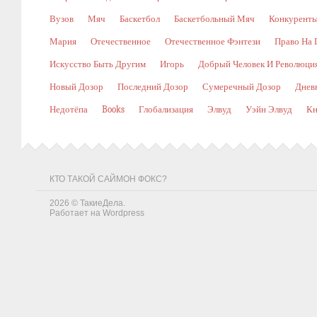
Вузов
Мяч
Баскетбол
Баскетбольный Мяч
Конкурент
Мария
Отечественное
Отечественное Фэнтези
Право На 
Искусство Быть Другим
Игорь
Добрый Человек И Революци
Новый Дозор
Последний Дозор
Сумеречный Дозор
Днев
Недотёпа
Books
Глобализация
Элвуд
Уэйн Элвуд
Кн
КТО ТАКОЙ САЙМОН ФОКС?
2026 ©
ТакиеДела
.
Работает на
Wordpress