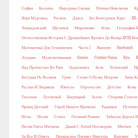
София
Босилек
Народные Сказки
Птичка-Невеличка
К
Илья Муромец
Росмэн
Дзысь
Без Контурных Карт
XX 
Левандовский
Щетинов
Мироненко
Атлас
География 
Отечественная История С Древнейших Времен До Конца XVIII Ве
Математика Для Техникумов
Часть I
Яковлев
Starbomb
Луиджи
Мультипликация
Games
Crasher-Vania
Ryu
K
Над Пропастью Во Ржи
Аудиокнига
Боль
Успенский
Н
Бегущая По Волнам
Грин
Слово О Полку Игореве
Анна К
Руслан И Людмила
Юность
Отрочество
Детство
Кому 
Тихонов
Луговской
Багрицкий
Асеев
Сборник Стихов
Принц Датский
Герой Нашего Времени
Радищев
Путешес
Ноты
Песни
Стихи
Осенний Романс
Забытая Дорога В
Песни Олега Митяева
Давай С Тобой Поговорим
Митяев
За Все В Ответе
Прекрасное Пленяет Навсегда
Киплинг
У