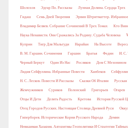
Шолохов
Эдгар По. Рассказы
Лунная Долина. Сердца Трех
Гидаш
Семь Дней Творения
Эрвин Штритматтер. Избранно
Владимир Беляев. Собрание Сочинений В Трех Томах
Кто Вин
Наука Ненависти. Они Сражались За Родину. Судьба Человека
Куприн
Тигр Для Мальгуди
Нарайан
На Высоте
Верес
В. М. Гаршин. Сочинения
Гаршин
Братья
Федин
И. С.
Черный Беркут
Один Из Нас
Росляков
Дом С Мезонином
Лидия Сейфуллина. Избранные Повести
Ханбеков
Сейфулли
Н. С. Лесков. Повести И Рассказы
Сказки Об Италии
Русская
Жемчужников
Суриков
Полонский
Григорьев
Огарев
Отцы И Дети
Делить Радость
Кретова
История Русской Ц
Отец Городов Русских. Настоящая Столица Древней Руси
Окку
Гиперборея. Исторические Корни Русского Народа
Демин
Невидимая Хазария. Алгоритмы Геополитики И Стратегии Тайны