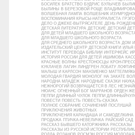
БОСИЛЕК
БРАТСТВО
БУДРИС
БУЛЫЧЕВ
БЫЛИ
БЫЛИНЫ
В БЕРЕЗОВОЙ РОЩЕ
ВЛАДИМИРОВА
ВОЛШЕБНАЯ ЛАМПА
ВОЛШЕБНИК ИЗУМРУДНО
ВОСПОМИНАНИЯ КРЫСЫ-НАТУРАЛИСТА
ГРЭГ
ДЕЛО О ДЖЕКЕ-ВЫТРЯСАТЕЛЕ
ДЕНЬ РОЖДЕН
ДЕТСКАЯ ЛИТЕРАТУРА
ДЕТСКИЕ
ДЕТСКИЙ ДЕ
ДЛЯ ДЕТЕЙ МЛАДШЕГО ШКОЛЬНОГО ВОЗРАСТ
ДЛЯ МЛАДШЕГО ШКОЛЬНОГО ВОЗРАСТА
ДЛЯ СРЕДНЕГО ШКОЛЬНОГО ВОЗРАСТА
ДОМ
И
ИЗДАТЕЛЬСКИЙ ЦЕНТР ДЕТСКОЙ КНИГИ
ИЛЬЯ
ИНСТИТУТ ПЕРЕВОДА БИБЛИИ
ИНТЕРФЕЙС
И
ИСТОРИЯ РОССИИ ДЛЯ ДЕТЕЙ
ИШИМОВА
КАС
КРАСНЫЕ ВОЛНЫ
КРЕСТОНОСЦЫ
КРОН-ПРЕС
КУКЛАЧЕВ
ЛАГИН
ЛИНДГРЕН
ЛОБАТУ
ЛОФТИН
МАЛЫШ И КАРЛСОН
МАНЗИЕНКО
МАТТЕЛМЯК
МОЛОДАЯ ГВАРДИЯ
МОНОЛОГ
НА ЗАКАТЕ ВО
НАРОДНА МЛАДЕЖ
НАРОДНЫЕ СКАЗКИ
НАУКА
НЕЖНОРОГИЙ ВОЗВРАЩАЕТСЯ В ЛЕС
НЕЗНАЙ
НЮАНС
ОГНЕННЫЙ БОГ МАРРАНОВ
ОРДЕН ЖЕ
ПЕППИ ДЛИННЫЙ ЧУЛОК
ПЕППИ ДЛИННЫЙЧУЛ
ПОВЕСТИ
ПОВЕСТЬ
ПОВЕСТЬ-СКАЗКА
ПОЛНОЕ СОБРАНИЕ СОЧИНЕНИЙ
ПОСЛУШАЙ
ПРИКЛЮЧЕНИЯ ЖИВОТНЫХ
ПРИКЛЮЧЕНИЯ КАРАНДАША И САМОДЕЛКИНА
ПРОДАЖА
ПТИЧКА-НЕВЕЛИЧКА
РАЙСКИЙ САД
РАССКАЗ БЫВШЕГО КАТОРЖНИКА
РАССКАЗЫ
РАССКАЗЫ ИЗ РУССКОЙ ИСТОРИИ
РЕСПУБЛИК
РОДДА
РОЗАНОВ
РОСМЭН
РОССИЯ МОЛОДАЯ