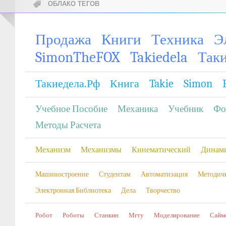
ОБЛАКО ТЕГОВ
Продажа
Книги
Техника
Э
SimonTheFOX
Takiedela
Так
Такиедела.рф
Книга
Takie
Simon
Учебное Пособие
Механика
Учебник
Фо
Методы Расчета
Механизм
Механизмы
Кинематический
Динам
Машиностроение
Студентам
Автоматизация
Методич
Электронная Библиотека
Дела
Творчество
Робот
Роботы
Станкин
Мгту
Моделирование
Сайм