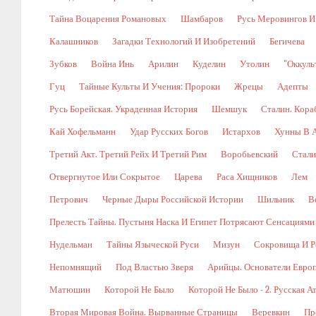
Тайна Воцарения Романовых
Шамбаров
Русь Меровингов И
Калашников
Загадки Технологий И Изобретений
Бегичева
Зубков
Война Инь
Арилин
Куделин
Утолин
"Оккуль
Гуц
Тайные Культы И Учения: Пророки
Жрецы
Адепты
Русь Борейская. Украденная История
Шемшук
Сталин. Кора
Кай Хофельманн
Удар Русских Богов
Истархов
Хунны В А
Третий Акт. Третий Рейх И Третий Рим
Воробьевский
Стали
Отвергнутое Или Сокрытое
Царева
Раса Хищников
Лем
Петрович
Черные Дыры Российской Истории
Шильник
В
Прелесть Тайны. Пустыня Наска И Египет Потрясают Сенсациями
Нудельман
Тайны Языческой Руси
Мизун
Сокровища И Р
Непомнящий
Под Властью Зверя
Арийцы. Основатели Евро
Матюшин
Которой Не Было
Которой Не Было - 2. Русская А
Вторая Мировая Война. Вырванные Страницы
Веревкин
Пр