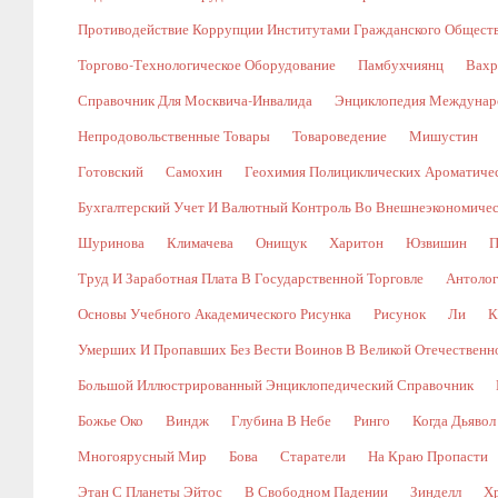
Противодействие Коррупции Институтами Гражданского Общест
Торгово-Технологическое Оборудование
Памбухчиянц
Вахр
Справочник Для Москвича-Инвалида
Энциклопедия Междунаро
Непродовольственные Товары
Товароведение
Мишустин
Готовский
Самохин
Геохимия Полициклических Ароматичес
Бухгалтерский Учет И Валютный Контроль Во Внешнеэкономичес
Шуринова
Климачева
Онищук
Харитон
Юзвишин
П
Труд И Заработная Плата В Государственной Торговле
Антолог
Основы Учебного Академического Рисунка
Рисунок
Ли
К
Умерших И Пропавших Без Вести Воинов В Великой Отечественной В
Большой Иллюстрированный Энциклопедический Справочник
Божье Око
Виндж
Глубина В Небе
Ринго
Когда Дьявол
Многоярусный Мир
Бова
Старатели
На Краю Пропасти
Этан С Планеты Эйтос
В Свободном Падении
Зинделл
Х