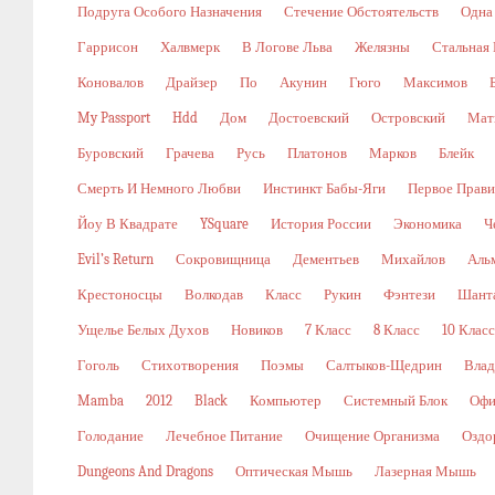
Подруга Особого Назначения
Стечение Обстоятельств
Одна
Гаррисон
Халвмерк
В Логове Льва
Желязны
Стальная
Коновалов
Драйзер
По
Акунин
Гюго
Максимов
My Passport
Hdd
Дом
Достоевский
Островский
Мат
Буровский
Грачева
Русь
Платонов
Марков
Блейк
Смерть И Немного Любви
Инстинкт Бабы-Яги
Первое Прави
Йоу В Квадрате
YSquare
История России
Экономика
Ч
Evil’s Return
Сокровищница
Дементьев
Михайлов
Аль
Крестоносцы
Волкодав
Класс
Рукин
Фэнтези
Шант
Ущелье Белых Духов
Новиков
7 Класс
8 Класс
10 Класс
Гоголь
Стихотворения
Поэмы
Салтыков-Щедрин
Влад
Mamba
2012
Black
Компьютер
Системный Блок
Офи
Голодание
Лечебное Питание
Очищение Организма
Оздо
Dungeons And Dragons
Оптическая Мышь
Лазерная Мышь