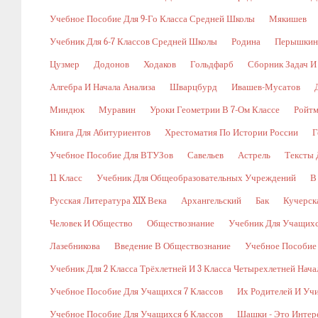
Учебное Пособие Для 9-Го Класса Средней Школы
Мякишев
Учебник Для 6-7 Классов Средней Школы
Родина
Перышкин
Цузмер
Додонов
Ходаков
Гольдфарб
Сборник Задач И
Алгебра И Начала Анализа
Шварцбурд
Ивашев-Мусатов
Миндюк
Муравин
Уроки Геометрии В 7-Ом Классе
Ройт
Книга Для Абитуриентов
Хрестоматия По Истории России
Г
Учебное Пособие Для ВТУЗов
Савельев
Астрель
Тексты 
11 Класс
Учебник Для Общеобразовательных Учреждений
В
Русская Литература XIX Века
Архангельский
Бак
Кучерск
Человек И Общество
Обществознание
Учебник Для Учащихс
Лазебникова
Введение В Обществознание
Учебное Пособие
Учебник Для 2 Класса Трёхлетней И 3 Класса Четырехлетней Нач
Учебное Пособие Для Учащихся 7 Классов
Их Родителей И Уч
Учебное Пособие Для Учащихся 6 Классов
Шашки - Это Интер