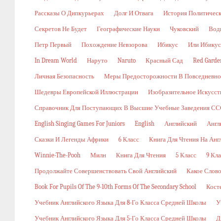
Рассказы О Дипкурьерах
Долг И Отвага
История Политичес
Секретов Не Будет
Географические Науки
Чуковский
Вод
Петр Первый
Похождение Невзорова
Ибикус
Или Ибикус
In Dream World
Наруто
Naruto
Красный Сад
Red Garde
Личная Безопасность
Меры Предосторожности В Повседневн
Шедевры Европейской Иллюстрации
Изобразительное Искусст
Справочник Для Поступающих В Высшие Учебные Заведения ССС
English Singing Games For Juniors
English
Английский
Англ
Сказки И Легенды Африки
6 Класс
Книга Для Чтения На Анг
Winnie-The-Pooh
Милн
Книга Для Чтения
5 Класс
9 Кла
Продолжайте Совершенствовать Свой Английский
Какое Слов
Book For Pupils Of The 9-10th Forms Of The Secondary School
Кост
Учебник Английского Языка Для 8-Го Класса Средней Школы
У
Учебник Английского Языка Для 5-Го Класса Средней Школы
Д