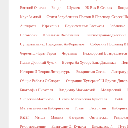
Евгений Онегин
Бонди
Шуваев
20 Век В Стихах
Бояри
Круг Земной
Стихи Зарубежных Поэтов В Переводе Сергея Ш
Анекдоты
Изречения
Поучительные Рассказы
Забавные
Поговорки
Крылатые Выражения
Лингвострановедческий С
Суперальманах Народных АиФоризмов
Собрание Пословиц И 
Черемыш - Брат Героя
Черемыш
Нежнорогий Возвращается 
Пеппи Длинный Чулок
Вечера На Хуторе Близ Диканьки
Пов
История И Теория Литературы
Болдинская Осень
Литерату
Общие Работы О Спорте
Операция "Бумеранг" И Другие Диве
Биография Писателя
Владимир Маяковский
Молдавский
Яновский-Максимов
Сквозь Магический Кристалл...
Робб
Математическая Кибернетика
Граве
Растригин
Кибернети
Razer
Мышь
Мышка
Лазерная
Оптическая
Радиока
Религиоведение
Евангелие От Купалы
Циолковский
Путь 