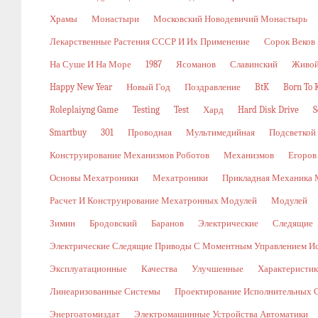
Храмы
Монастыри
Московский Новодевичий Монастырь
Лекарственные Растения СССР И Их Применение
Сорок Веков
На Суше И На Море
1987
Ясоманов
Славинский
Живой
Happy New Year
Новый Год
Поздравление
BtK
Born To K
Roleplaiyng Game
Testing
Test
Хард
Hard Disk Drive
S
Smartbuy
301
Проводная
Мультимедийная
Подсветкой
Конструирование Механизмов Роботов
Механизмов
Егоров
Основы Мехатроники
Мехатроники
Прикладная Механика 
Расчет И Конструирование Мехатронных Модулей
Модулей
Зимин
Бродовский
Баранов
Электрические
Следящие
Электрические Следящие Приводы С Моментным Управлением И
Эксплуатационные
Качества
Улучшенные
Характеристи
Линеаризованные Системы
Проектирование Исполнительных 
Энергоатомиздат
Электромашинные Устройства Автоматики