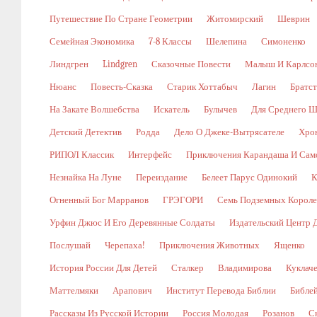
Путешествие По Стране Геометрии
Житомирский
Шеврин
Семейная Экономика
7-8 Классы
Шелепина
Симоненко
Линдгрен
Lindgren
Сказочные Повести
Малыш И Карлсо
Нюанс
Повесть-Сказка
Старик Хоттабыч
Лагин
Братс
На Закате Волшебства
Искатель
Булычев
Для Среднего Ш
Детский Детектив
Родда
Дело О Джеке-Вытрясателе
Хро
РИПОЛ Классик
Интерфейс
Приключения Карандаша И Сам
Незнайка На Луне
Переиздание
Белеет Парус Одинокий
К
Огненный Бог Марранов
ГРЭГОРИ
Семь Подземных Корол
Урфин Джюс И Его Деревянные Солдаты
Издательский Центр 
Послушай
Черепаха!
Приключения Животных
Ященко
История России Для Детей
Сталкер
Владимирова
Куклач
Маттелмяки
Арапович
Институт Перевода Библии
Библе
Рассказы Из Русской Истории
Россия Молодая
Розанов
С