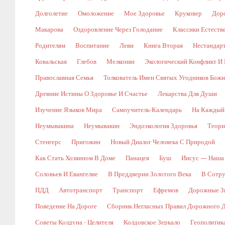
Долголетие
Омоложение
Мое Здоровье
Круковер
Доро
Макарова
Оздоровление Через Голодание
Классики Естест
Родителям
Воспитание
Леви
Книга Вторая
Нестандар
Ковальская
Глебов
Мелконян
Экологический Конфликт И 
Православная Семья
Толкователь Имен Святых Угодников Бож
Древние Истины О Здоровье И Счастье
Лекарства Для Души
Изучение Языков Мира
Самоучитель-Календарь
На Каждый
Неумывакина
Неумывакин
Эндоэкология Здоровья
Теори
Стенгерс
Пригожин
Новый Диалог Человека С Природой
Как Стать Хозяином В Доме
Панацея
Буш
Иисус — Наша
Соловьев И Евангелие
В Преддверии Золотого Века
В Сотр
ПДД
Автотранспорт
Транспорт
Ефремов
Дорожные Зн
Поведение На Дороге
Сборник Негласных Правил Дорожного 
Советы Колдуна - Целителя
Колдовское Зеркало
Геополитик