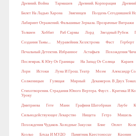
Древний. Война
Тармашев
Древний. Корпорация
Древний
Билет На Ладью Харона
Звягинцев
Полдень Сегодняшней Н
Лабиринт Отражений. Фальшивые Зеркала. Прозрачные Витражи
Толкиен
Хоббит
Раб Сармы
Лорд
Звездный Рубеж
Создания Тьмы…
Муравейник Хеллстрома
Фаст
Герберт
Печальный Детектив. Избранное
Астафьев
Похождения Чич
Послемрак. К Югу От Границы
На Запад От Солнца
Караев
Лори
Истоки
Луна И Грош. Театр
Моэм
Александр Со
Солженицын
Гулящая
Мирный
Декамерон. В Двух Томах.
Стихотворения. Страдания Юного Вертера. Фауст. . Критика И 
Уроку
Дмитриева
Гете
Манн
Графиня Шатобриан
Лаубе
К
Сильнодействующее Лекарство
Нищета
Гетрэ
Мишель
Похождения Чудаков. Холодные Закуски
Блие
Оплот
Коле
Коэльо
Блуда И МУДО
Памятник Крестоносцу
Кронин