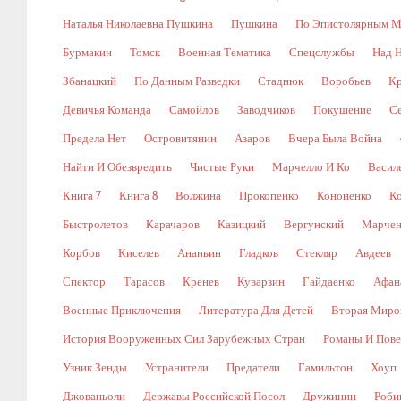
Наталья Николаевна Пушкина
Пушкина
По Эпистолярным М
Бурмакин
Томск
Военная Тематика
Спецслужбы
Над 
Збанацкий
По Данным Разведки
Стаднюк
Воробьев
Кр
Девичья Команда
Самойлов
Заводчиков
Покушение
С
Предела Нет
Островитянин
Азаров
Вчера Была Война
Найти И Обезвредить
Чистые Руки
Марчелло И Ко
Васил
Книга 7
Книга 8
Волжина
Прокопенко
Кононенко
К
Быстролетов
Карачаров
Казицкий
Вергунский
Марчен
Корбов
Киселев
Ананьин
Гладков
Стекляр
Авдеев
Спектор
Тарасов
Кренев
Куварзин
Гайдаенко
Афан
Военные Приключения
Литература Для Детей
Вторая Миро
История Вооруженных Сил Зарубежных Стран
Романы И Пове
Узник Зенды
Устранители
Предатели
Гамильтон
Хоуп
Джованьоли
Державы Российской Посол
Дружинин
Роби