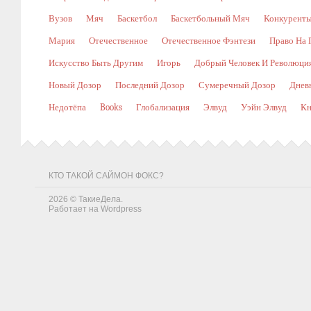
Вузов
Мяч
Баскетбол
Баскетбольный Мяч
Конкурент
Мария
Отечественное
Отечественное Фэнтези
Право На 
Искусство Быть Другим
Игорь
Добрый Человек И Революци
Новый Дозор
Последний Дозор
Сумеречный Дозор
Днев
Недотёпа
Books
Глобализация
Элвуд
Уэйн Элвуд
Кн
КТО ТАКОЙ САЙМОН ФОКС?
2026 ©
ТакиеДела
.
Работает на
Wordpress