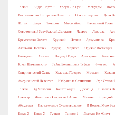
Толкин
Андрэ Нортон
Урсула Ле Гуин
Мемуары
Восп
Воспоминания Ветеранов-Чекистов
Особое Задание
Дело В
Жогин
Браун
Томпсон
Миллхайзер
Фальшивый Грош
Современный Зарубежный Детектив
Лавров
Лаврова
Аст
Кремлевское Золото
Хруцкий
Истина
Арзуманова
Кро
Аленький Цветочек
Кудеяр
Маркеев
Оружие Возмездия
Накадзоно
Хэммет
Поцелуй Иуды
Армстронг
Блессин
Бокал Шампанского
Тайна Больничных Туфель
Флетчер
А
Спиритический Сеанс
Колодцы Предков
Москати
Кавани
Американский Детектив
Избранные Сочинения
Эрл Стенли 
Толкач
Эд Макбейн
Канатоходец
Десмонд
Высокая Ц
Сувестр
Фантомас - Секретный Агент
Малков
Корецкий
Абдуллаев
Параллельное Существование
И Возьми Мою Бол
Банда 2
Банда 3
Тучков
Танцор-2
Дважды Не Живут