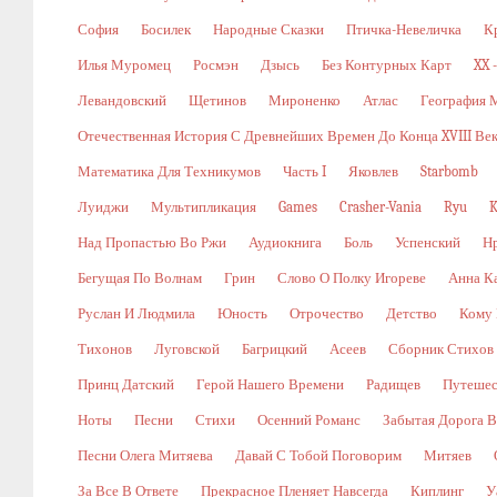
София
Босилек
Народные Сказки
Птичка-Невеличка
К
Илья Муромец
Росмэн
Дзысь
Без Контурных Карт
XX 
Левандовский
Щетинов
Мироненко
Атлас
География 
Отечественная История С Древнейших Времен До Конца XVIII Ве
Математика Для Техникумов
Часть I
Яковлев
Starbomb
Луиджи
Мультипликация
Games
Crasher-Vania
Ryu
K
Над Пропастью Во Ржи
Аудиокнига
Боль
Успенский
Н
Бегущая По Волнам
Грин
Слово О Полку Игореве
Анна К
Руслан И Людмила
Юность
Отрочество
Детство
Кому 
Тихонов
Луговской
Багрицкий
Асеев
Сборник Стихов
Принц Датский
Герой Нашего Времени
Радищев
Путешес
Ноты
Песни
Стихи
Осенний Романс
Забытая Дорога В
Песни Олега Митяева
Давай С Тобой Поговорим
Митяев
За Все В Ответе
Прекрасное Пленяет Навсегда
Киплинг
У