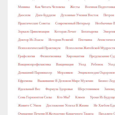
Мимика
Как Читать Человека
Жесты
Военная Подготовка
Даосизм
Дзен-Буддизм
Духовные Учения Восток
Петров
Практические Советы
Современный Интерьер
Необычные В
Зеркало Цивилизации
Которая Лечит
Богатырева
Энергия
Доктор Из Лхасы
История Религий
Плоткина
Атеистическ
Психологический Практикум
Психология Житейской Мудрост
Графология
Физиогномика
Хиромантия
Предсказание Су
Вакцинопрофилактика
Вакцинация
Уход
Ребенок
Уход
Домашний Парикмахер
Мерзляков
Энциклопедия Оздоровл
Ефремова
Выживание В Деловом Мире Мужчин
Бизнес-Лед
Идеальный Вес
Формула Здоровья
Шерстенников
Запове
Семь Горизонтов Силы
Кто Мы?
Клюев
Уроки Из Будуще
Живите С Умом
Достижение Успеха В Жизни
Не Хлебом Ед
Очищение Печени И Желудочно-Кишечного Тракта
Продлите 