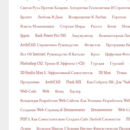
Святая Русь Против Хазарии. Алгоритмы Геополитики И Стратег
Бронте
Любовь И Дым
Возвращение К Любви
Горохов
Власть Мошенников
Стертые Миры
Рассел
Бегли
Мон
Ippon
Back Power Pro 700
Аккумулятор
Компьютерная Ли
ArchiCAD. Справочное Руководство
Фелистов
Программы На
Все Об Internet. Руководство И Каталог
Крол
Цифровая Фото
Photoshop CS2. Трюки И Эффекты (+CD)
Гурская
Гурский
3D Studio Max 5. Эффективный Самоучитель
3D Max
Тёмин
Программы
ArchiCAD
Flash MX
Как Собрать ПК. Для "ча
Web-Сайт
Web
Венц
Хаузер
Концепция Разработки Web-Сайтов. Как Успешно Разработать W
Создание Web-Страниц В Dreamweaver
Dreamweaver
Web-С
PHP 5. Как Самостоятельно Создать Сайт Любой Сложности
PH
Лукин
Колодец Миров. Сборник Научно-Фантастически Произ