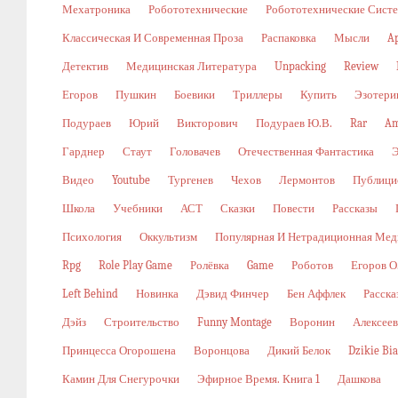
Мехатроника
Робототехнические
Робототехнические Сист
Классическая И Современная Проза
Распаковка
Мысли
A
Детектив
Медицинская Литература
Unpacking
Review
Егоров
Пушкин
Боевики
Триллеры
Купить
Эзотери
Подураев
Юрий
Викторович
Подураев Ю.В.
Rar
Am
Гарднер
Стаут
Головачев
Отечественная Фантастика
Видео
Youtube
Тургенев
Чехов
Лермонтов
Публици
Школа
Учебники
АСТ
Сказки
Повести
Рассказы
Психология
Оккультизм
Популярная И Нетрадиционная Мед
Rpg
Role Play Game
Ролёвка
Game
Роботов
Егоров О
Left Behind
Новинка
Дэвид Финчер
Бен Аффлек
Расска
Дэйз
Строительство
Funny Montage
Воронин
Алексеев
Принцесса Огорошена
Воронцова
Дикий Белок
Dzikie Bi
Камин Для Снегурочки
Эфирное Время. Книга 1
Дашкова