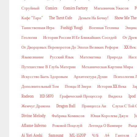
Струйный
Comics
Comics Factory
Магазинчик Ужасов
P
Кафе "Таро"
The Tarot Cafe
Деньги На Бочку!
Show Me The
Таинственная Игра
Fushigi Yuugi
Военная Техника
Энцикл
Геология
История России И Ее Ближайших Соседей
От Древ
От Дворцовых Переворотов До Эпохи Великих Реформ
XX Век
Языкознание
Русский Язык
Математика
Природа
Насе
Путешествие В Глубь Материи
Механическая Картина Мира
Искусство Быть Здоровым
Архитектура Души
Психология 
Дополнительный Том
Птицы И Звери
История XX Века
За
Radeon
HD 5870
Графический Процессор
Видюха
Ipod
Жемчуг Дракона
Dragon Ball
Принцесса Аи
Слухи С Той 
Divine Melody
Фабрика Комиксов
Юная Королева Джун
J
Aflame Inferno
Роковой Поцелуй
Легенда О Вампире
Рыца
Ai Yori Aoshi
Samsung
ML-1520P
Ч/б
А4
Гантеля