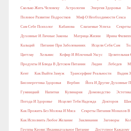
Сколько Жить Человеку
Астрология
Энергия Здоровья
Зю
Половое Развитие Подростков
Миф О Необходимости Секса
Сам Себе Психолог
Кабанова
Слагаемые Успеха
Секреты
Духовные И Личные Законы
Матрица Жизни
Ирина Филипп
Кальций
Питание При Заболеваниях
Исцели Себя Сам
То
Циттлау
Хельмис
Кефир И Яблочный Уксус
Целительная 
Продукты И Блюда В Детском Питании
Лидин
Лебедев
М
Кент
Как Выйти Замуж
Трансерфинг Реальности
Вадим З
Биоэнергетика Здоровья
Вербин
Йога И Другие Духовные П
Гумницкий
Напитки
Кулинария
Домоводство
Эстетик
Погода И Здоровье
Исцелит Тебя Надежда
Докторов
Шам
Как Прожить Без Молока И Мяса
Секреты Питания Монахов В
Как Исполнить Любое Желание
Заклинания
Заговоры
Кол
Группы Крови: Индивидуальное Питание
Доступное Каждому