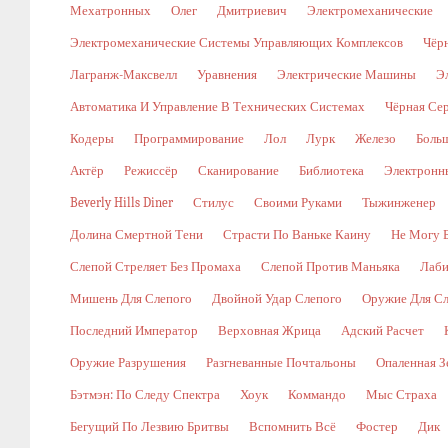
Мехатронных
Олег
Дмитриевич
Электромеханические
Электромеханические Системы Управляющих Комплексов
Чёр
Лагранж-Максвелл
Уравнения
Электрические Машины
Э
Автоматика И Управление В Технических Системах
Чёрная Се
Кодеры
Программирование
Лол
Лурк
Железо
Боль
Актёр
Режиссёр
Сканирование
Библиотека
Электронн
Beverly Hills Diner
Стилус
Своими Руками
Тыжинженер
Долина Смертной Тени
Страсти По Ваньке Каину
Не Могу 
Слепой Стреляет Без Промаха
Слепой Против Маньяка
Лаби
Мишень Для Слепого
Двойной Удар Слепого
Оружие Для Сл
Последний Император
Верховная Жрица
Адский Расчет
Оружие Разрушения
Разгневанные Почтальоны
Опаленная З
Бэтмэн: По Следу Спектра
Хоук
Коммандо
Мыс Страха
Бегущий По Лезвию Бритвы
Вспомнить Всё
Фостер
Дик