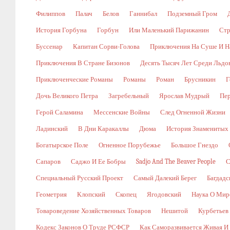
Филиппов
Палач
Белов
Ганнибал
Подземный Гром
История Горбуна
Горбун
Или Маленький Парижанин
Стр
Буссенар
Капитан Сорви-Голова
Приключения На Суше И Н
Приключения В Стране Бизонов
Десять Тысяч Лет Среди Льдо
Приключенческие Романы
Романы
Роман
Брусникин
Г
Дочь Великого Петра
Загребельный
Ярослав Мудрый
Пе
Герой Саламина
Мессенские Войны
След Огненной Жизни
Ладинский
В Дни Каракаллы
Дюма
История Знаменитых
Богатырское Поле
Огненное Порубежье
Большое Гнездо
Сапаров
Саджо И Ее Бобры
Sadjo And The Beaver People
С
Специальный Русский Проект
Самый Далекий Берег
Багдадс
Геометрия
Клопский
Скопец
Ягодовский
Наука О Мир
Товароведение Хозяйственных Товаров
Нешитой
Курбетьев
Кодекс Законов О Труде РСФСР
Как Саморазвивается Живая И