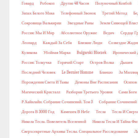
Говард
Робокоп
Другие 48 Часов
Полуночный Ковбой
Запах Белого Мака
Телефонный Звонок
Третий Метод
Бе
Сокровища Валькирии
Звездные Раны
Земля Сияющей Влас
Россия: Мы И Мир
Абсолютное Оружие
Ведич
Сердце Г
Леонард
Каждый За Себя
Близкие Люди
Созвездие Жадн
Куликова
Убойная Марка
Bulgarski Bloczek
Иронический 
Россия: Толкучка
Горячий Старт
Остров Волка
Дышев
Последний Человек
Le Dernier Homme
Бланшо
За Миллиа
Порождения Света И Тьмы
Демоны Вне Расписания
Осипов
Магический Кристалл
Разборки Третьего Уровня
Сами Боги
Р.Хайнлайн. Собрание Сочинений. Том 3
Собрание Сочинений В
Дорога В 3000 Год
Камешек В Небе
Тесла
Тесла И Сверх
Никола Тесла. Повелитель Вселенной
Никола Тесла И Тайна Фи
Сверхсекретные Архивы Теслы. Специальное Расследование
Л