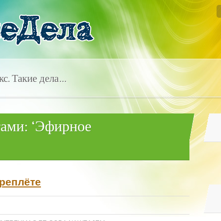
с. Такие дела…
гами: ‘Эфирное
ереплёте