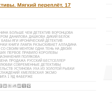
тивы. Мягкий переплёт. 17
НИНА
БОЛЬШЕ ЧЕМ ДЕТЕКТИВ
ВОРОНЦОВА
ЕРОМ
ДАНИЛОВА
ДАШКОВА
ДИКИЙ БЕЛОК
 БАБЫ-ЯГИ
ИРОНИЧЕСКИЙ ДЕТЕКТИВ
ОЧКИ
КНИГИ
ЛАМПА РАЗЫСКИВАЕТ АЛЛАДИНА
 СО СВОИМ МЕНТОМ
ОДНА ТЕНЬ НА ДВОИХ
ШИХ
ПЕРВОЕ ПРАВИЛО КОРОЛЕВЫ
НАЗНАЧЕНИЯ
ПОЛЯКОВА
ШЕНА
ПРОДАЖА
РУССКИЙ БЕСТСЕЛЛЕР
 ЛЮБВИ
СОВРЕМЕННЫЕ ДЕТЕКТИВЫ
ЕЛЬСТВ
УСТИНОВА
УХА ИЗ ЗОЛОТОЙ РЫБКИ
СЛАЖДЕНИЙ
ХМЕЛЕВСКАЯ
ЭКСМО
ИГА 1
ЯД ФАБЕРЖЕ