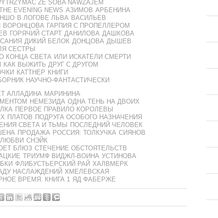
WYTRZYMAC ZE SOBA NAWZAJEM
THE EVENING NEWS
АЗИМОВ
АРБЕНИНА
АНШО
В ЛОГОВЕ ЛЬВА
ВАСИЛЬЕВ
И
ВОРОНЦОВА
ГАРПИЯ С ПРОПЕЛЛЕРОМ
ЕВ
ГОРЯЧИЙ СТАРТ
ДАНИЛОВА
ДАШКОВА
ИСАНИЯ
ДИКИЙ БЕЛОК
ДОНЦОВА
ДЫШЕВ
ЛЯ СЕСТРЫ
О КОНЦА СВЕТА
ИЛИ ИСКАТЕЛИ СМЕРТИ
И
КАК ВЫЖИТЬ ДРУГ С ДРУГОМ
ОЧКИ
КАТТНЕР
КНИГИ
БОРНИК НАУЧНО-ФАНТАСТИЧЕСКИ
Т АЛЛАДИНА
МАРИНИНА
 МЕНТОМ
НЕМЕЗИДА
ОДНА ТЕНЬ НА ДВОИХ
ЛКА
ПЕРВОЕ ПРАВИЛО КОРОЛЕВЫ
ЫХ
ПЛАТОВ
ПОДРУГА ОСОБОГО НАЗНАЧЕНИЯ
НИЯ СВЕТА И ТЬМЫ
ПОСЛЕДНИЙ ЧЕЛОВЕК
ШЕНА
ПРОДАЖА
РОССИЯ: ТОЛКУЧКА
СИЯНОВ
 ЛЮБВИ
СНЭЙК
ОЕТ БЛЮЗ
СТЕЧЕНИЕ ОБСТОЯТЕЛЬСТВ
АЦКИЕ
ТРИУМФ ВИДЖЛ-ВОИНА
УСТИНОВА
ЫБКИ
ФЛИБУСТЬЕРСКИЙ РАЙ
ХАЛВМЕРК
АДУ НАСЛАЖДЕНИЙ
ХМЕЛЕВСКАЯ
НОЕ ВРЕМЯ. КНИГА 1
ЯД ФАБЕРЖЕ