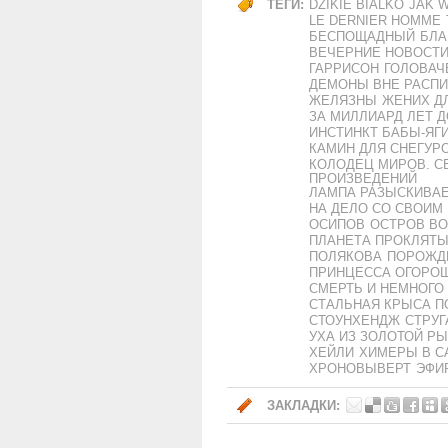
ТЕГИ:
DZIKIE BIALKO
JAK 
LE DERNIER HOMME
БЕСПОЩАДНЫЙ
БЛ
ВЕЧЕРНИЕ НОВОСТ
ГАРРИСОН
ГОЛОВАЧ
ДЕМОНЫ ВНЕ РАСП
ЖЕЛЯЗНЫ
ЖЕНИХ Д
ЗА МИЛЛИАРД ЛЕТ Д
ИНСТИНКТ БАБЫ-ЯГ
КАМИН ДЛЯ СНЕГУР
КОЛОДЕЦ МИРОВ. С
ПРОИЗВЕДЕНИЙ
ЛАМПА РАЗЫСКИВАЕ
НА ДЕЛО СО СВОИМ
ОСИПОВ
ОСТРОВ ВО
ПЛАНЕТА ПРОКЛЯТ
ПОЛЯКОВА
ПОРОЖДЕ
ПРИНЦЕССА ОГОРО
СМЕРТЬ И НЕМНОГО
СТАЛЬНАЯ КРЫСА П
СТОУНХЕНДЖ
СТРУГ
УХА ИЗ ЗОЛОТОЙ Р
ХЕЙЛИ
ХИМЕРЫ В С
ХРОНОВЫВЕРТ
ЭФИР
ЗАКЛАДКИ: