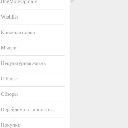
OneMoreOpinion
Wishlist
Книжная полка
Мысли
Некультурная жизнь
О блоге
Обзоры
Перейдём на личности…
Покупки